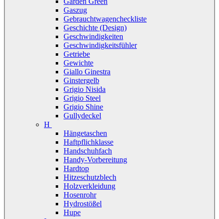
Garden Green
Gaszug
Gebrauchtwagencheckliste
Geschichte (Design)
Geschwindigkeiten
Geschwindigkeitsfühler
Getriebe
Gewichte
Giallo Ginestra
Ginstergelb
Grigio Nisida
Grigio Steel
Grigio Shine
Gullydeckel
H
Hängetaschen
Haftpflichklasse
Handschuhfach
Handy-Vorbereitung
Hardtop
Hitzeschutzblech
Holzverkleidung
Hosenrohr
Hydrostößel
Hupe