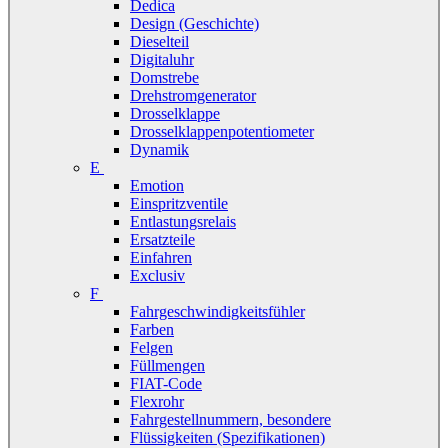
Dedica
Design (Geschichte)
Dieselteil
Digitaluhr
Domstrebe
Drehstromgenerator
Drosselklappe
Drosselklappenpotentiometer
Dynamik
E
Emotion
Einspritzventile
Entlastungsrelais
Ersatzteile
Einfahren
Exclusiv
F
Fahrgeschwindigkeitsfühler
Farben
Felgen
Füllmengen
FIAT-Code
Flexrohr
Fahrgestellnummern, besondere
Flüssigkeiten (Spezifikationen)