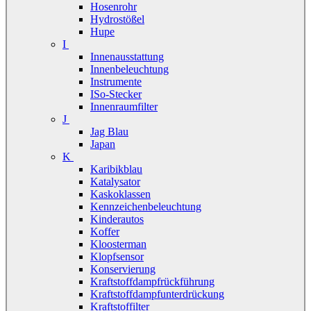
Hosenrohr
Hydrostößel
Hupe
I
Innenausstattung
Innenbeleuchtung
Instrumente
ISo-Stecker
Innenraumfilter
J
Jag Blau
Japan
K
Karibikblau
Katalysator
Kaskoklassen
Kennzeichenbeleuchtung
Kinderautos
Koffer
Kloosterman
Klopfsensor
Konservierung
Kraftstoffdampfrückführung
Kraftstoffdampfunterdrückung
Kraftstoffilter