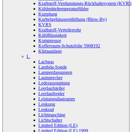
Kraftstoff-Verdunstungs-Rückhaltesystem (KVRS
Kühlmitteltemperaturfühler
Kupplung
Kurbelgehäuseentlüftung (Blow-By)
KVRS
Kraftstoff-Verteilerrohr
Kühlflüssigkeit
Kompressor
Kofferraum-Schutzfolie 5908192
Klimaanlage
L
Lachgas
Lambda-Sonde
Lampenfassungen
Lautsprecher
Lederausstattung
Leerlaufsteller
Leerlaufregler
Leistungsdiagramm
Lenkung
Lenkrad
Lichtmaschine
Lichtschalter
Limited Edition (LE)
Limited Edition (LE) 1999