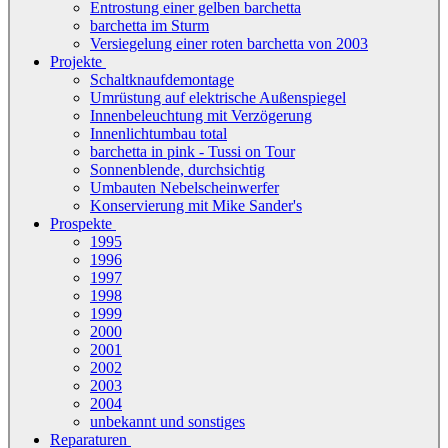
Entrostung einer gelben barchetta
barchetta im Sturm
Versiegelung einer roten barchetta von 2003
Projekte
Schaltknaufdemontage
Umrüstung auf elektrische Außenspiegel
Innenbeleuchtung mit Verzögerung
Innenlichtumbau total
barchetta in pink - Tussi on Tour
Sonnenblende, durchsichtig
Umbauten Nebelscheinwerfer
Konservierung mit Mike Sander's
Prospekte
1995
1996
1997
1998
1999
2000
2001
2002
2003
2004
unbekannt und sonstiges
Reparaturen