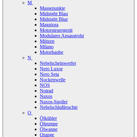
M
Massepunkte
Midnight Blau
Midnight Blue
Maggiora
Motorsteuergerät
Modulares Ansaugrohr
Mützen
Milano
Motorhaube
N
Nebelscheinwerfer
Nero Luxor
Nero Seta
Nockenwelle
NOS
Notrad
Naxos
Naxos-Spoiler
Nebelschlußleuchte
O
Ölkühler
Ölpumpe
Ölwanne
Orange