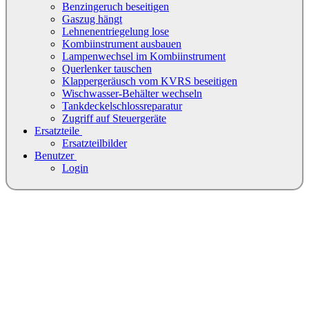
Benzingeruch beseitigen
Gaszug hängt
Lehnenentriegelung lose
Kombiinstrument ausbauen
Lampenwechsel im Kombiinstrument
Querlenker tauschen
Klappergeräusch vom KVRS beseitigen
Wischwasser-Behälter wechseln
Tankdeckelschlossreparatur
Zugriff auf Steuergeräte
Ersatzteile
Ersatzteilbilder
Benutzer
Login