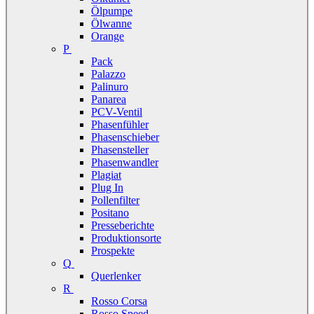
Ölpumpe
Ölwanne
Orange
P
Pack
Palazzo
Palinuro
Panarea
PCV-Ventil
Phasenfühler
Phasenschieber
Phasensteller
Phasenwandler
Plagiat
Plug In
Pollenfilter
Positano
Presseberichte
Produktionsorte
Prospekte
Q
Querlenker
R
Rosso Corsa
Rosso Speed