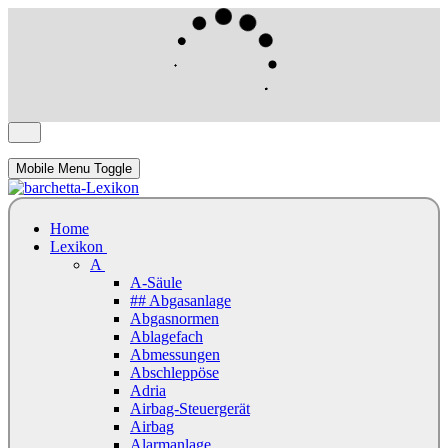
Mobile Menu Toggle
Home
Lexikon
A
A-Säule
## Abgasanlage
Abgasnormen
Ablagefach
Abmessungen
Abschleppöse
Adria
Airbag-Steuergerät
Airbag
Alarmanlage