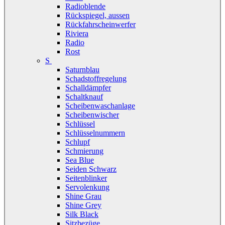
Radioblende
Rückspiegel, aussen
Rückfahrscheinwerfer
Riviera
Radio
Rost
S
Saturnblau
Schadstoffregelung
Schalldämpfer
Schaltknauf
Scheibenwaschanlage
Scheibenwischer
Schlüssel
Schlüsselnummern
Schlupf
Schmierung
Sea Blue
Seiden Schwarz
Seitenblinker
Servolenkung
Shine Grau
Shine Grey
Silk Black
Sitzbezüge