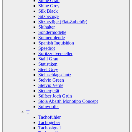
Shine Grau
Shine Grey
Silk Black
Sitzbezüge
Sitzbezüge (Fiat-Zubehör)
Skihalter
Sondermodelle
Sonnenblende
Spanish Inquisition
Speedrot
Spritzzeitversteller
Stahl Grau
Statistiken
Steel Grey
Steinschlagschutz
Stelvio Green
Stelvio Verde
Steuergerät
Stilfser Joch Grün
Stola Abarth Monotipo Concept
Subwoofer
T
Tachofühler
Tachogeber
Tachosignal