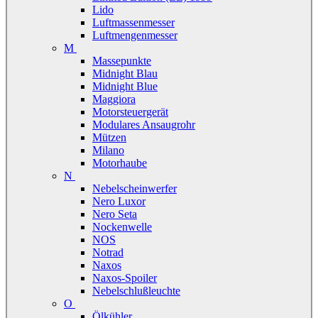
Lido
Luftmassenmesser
Luftmengenmesser
M
Massepunkte
Midnight Blau
Midnight Blue
Maggiora
Motorsteuergerät
Modulares Ansaugrohr
Mützen
Milano
Motorhaube
N
Nebelscheinwerfer
Nero Luxor
Nero Seta
Nockenwelle
NOS
Notrad
Naxos
Naxos-Spoiler
Nebelschlußleuchte
O
Ölkühler