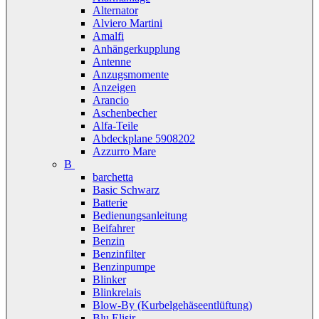
Alternator
Alviero Martini
Amalfi
Anhängerkupplung
Antenne
Anzugsmomente
Anzeigen
Arancio
Aschenbecher
Alfa-Teile
Abdeckplane 5908202
Azzurro Mare
B
barchetta
Basic Schwarz
Batterie
Bedienungsanleitung
Beifahrer
Benzin
Benzinfilter
Benzinpumpe
Blinker
Blinkrelais
Blow-By (Kurbelgehäseentlüftung)
Blu Elisir