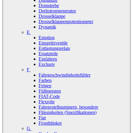
Digitaluhr
Domstrebe
Drehstromgenerator
Drosselklappe
Drosselklappenpotentiometer
Dynamik
E
Emotion
Einspritzventile
Entlastungsrelais
Ersatzteile
Einfahren
Exclusiv
F
Fahrgeschwindigkeitsfühler
Farben
Felgen
Füllmengen
FIAT-Code
Flexrohr
Fahrgestellnummern, besondere
Flüssigkeiten (Spezifikationen)
Fiat
Frontblinker
G