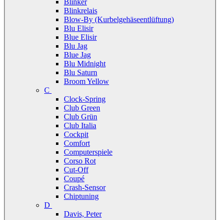
Blinker
Blinkrelais
Blow-By (Kurbelgehäseentlüftung)
Blu Elisir
Blue Elisir
Blu Jag
Blue Jag
Blu Midnight
Blu Saturn
Broom Yellow
C
Clock-Spring
Club Green
Club Grün
Club Italia
Cockpit
Comfort
Computerspiele
Corso Rot
Cut-Off
Coupé
Crash-Sensor
Chiptuning
D
Davis, Peter