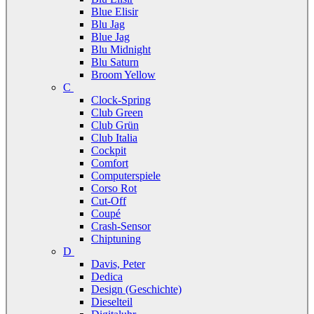
Blue Elisir
Blu Jag
Blue Jag
Blu Midnight
Blu Saturn
Broom Yellow
C
Clock-Spring
Club Green
Club Grün
Club Italia
Cockpit
Comfort
Computerspiele
Corso Rot
Cut-Off
Coupé
Crash-Sensor
Chiptuning
D
Davis, Peter
Dedica
Design (Geschichte)
Dieselteil