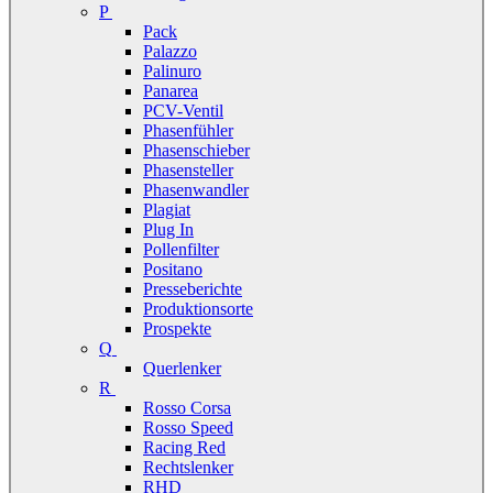
P
Pack
Palazzo
Palinuro
Panarea
PCV-Ventil
Phasenfühler
Phasenschieber
Phasensteller
Phasenwandler
Plagiat
Plug In
Pollenfilter
Positano
Presseberichte
Produktionsorte
Prospekte
Q
Querlenker
R
Rosso Corsa
Rosso Speed
Racing Red
Rechtslenker
RHD