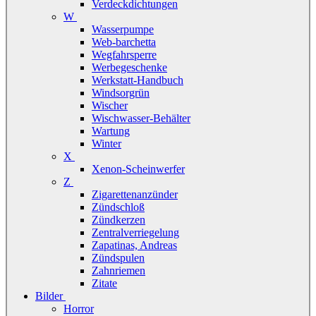
Verdeckdichtungen
W
Wasserpumpe
Web-barchetta
Wegfahrsperre
Werbegeschenke
Werkstatt-Handbuch
Windsorgrün
Wischer
Wischwasser-Behälter
Wartung
Winter
X
Xenon-Scheinwerfer
Z
Zigarettenanzünder
Zündschloß
Zündkerzen
Zentralverriegelung
Zapatinas, Andreas
Zündspulen
Zahnriemen
Zitate
Bilder
Horror