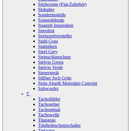
Sitzbezüge (Fiat-Zubehör)
Skihalter
Sondermodelle
Sonnenblende
Spanish Inquisition
Speedrot
Spritzzeitversteller
Stahl Grau
Statistiken
Steel Grey
Steinschlagschutz
Stelvio Green
Stelvio Verde
Steuergerät
Stilfser Joch Grün
Stola Abarth Monotipo Concept
Subwoofer
T
Tachofühler
Tachogeber
Tachosignal
Tachowelle
Titangrau
Trägheitsschutzschalter
Tretautos