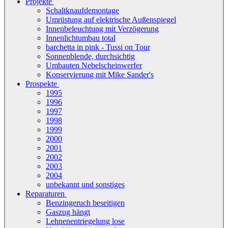
Projekte
Schaltknaufdemontage
Umrüstung auf elektrische Außenspiegel
Innenbeleuchtung mit Verzögerung
Innenlichtumbau total
barchetta in pink - Tussi on Tour
Sonnenblende, durchsichtig
Umbauten Nebelscheinwerfer
Konservierung mit Mike Sander's
Prospekte
1995
1996
1997
1998
1999
2000
2001
2002
2003
2004
unbekannt und sonstiges
Reparaturen
Benzingeruch beseitigen
Gaszug hängt
Lehnenentriegelung lose