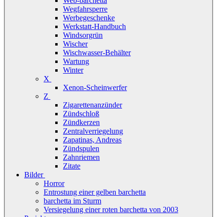
Web-barchetta
Wegfahrsperre
Werbegeschenke
Werkstatt-Handbuch
Windsorgrün
Wischer
Wischwasser-Behälter
Wartung
Winter
X
Xenon-Scheinwerfer
Z
Zigarettenanzünder
Zündschloß
Zündkerzen
Zentralverriegelung
Zapatinas, Andreas
Zündspulen
Zahnriemen
Zitate
Bilder
Horror
Entrostung einer gelben barchetta
barchetta im Sturm
Versiegelung einer roten barchetta von 2003