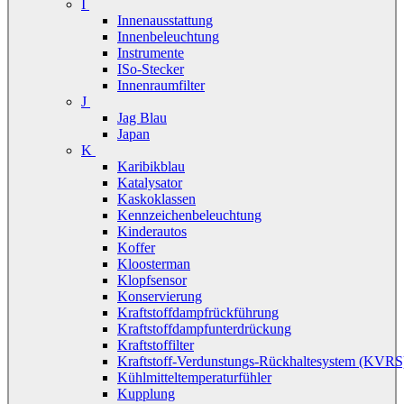
I
Innenausstattung
Innenbeleuchtung
Instrumente
ISo-Stecker
Innenraumfilter
J
Jag Blau
Japan
K
Karibikblau
Katalysator
Kaskoklassen
Kennzeichenbeleuchtung
Kinderautos
Koffer
Kloosterman
Klopfsensor
Konservierung
Kraftstoffdampfrückführung
Kraftstoffdampfunterdrückung
Kraftstoffilter
Kraftstoff-Verdunstungs-Rückhaltesystem (KVRS
Kühlmitteltemperaturfühler
Kupplung