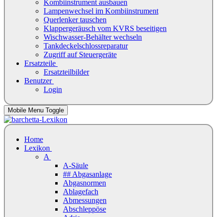
Kombiinstrument ausbauen
Lampenwechsel im Kombiinstrument
Querlenker tauschen
Klappergeräusch vom KVRS beseitigen
Wischwasser-Behälter wechseln
Tankdeckelschlossreparatur
Zugriff auf Steuergeräte
Ersatzteile
Ersatzteilbilder
Benutzer
Login
Mobile Menu Toggle
Home
Lexikon
A
A-Säule
## Abgasanlage
Abgasnormen
Ablagefach
Abmessungen
Abschleppöse