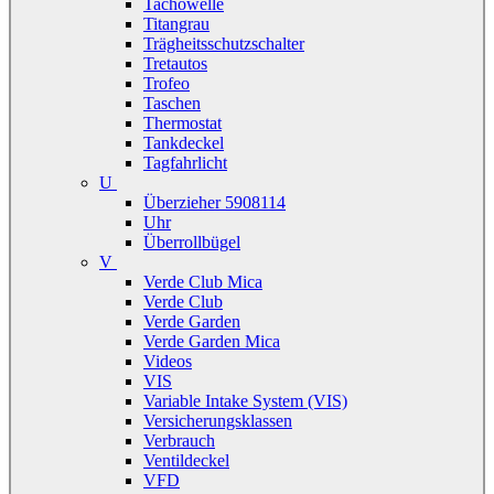
Tachowelle
Titangrau
Trägheitsschutzschalter
Tretautos
Trofeo
Taschen
Thermostat
Tankdeckel
Tagfahrlicht
U
Überzieher 5908114
Uhr
Überrollbügel
V
Verde Club Mica
Verde Club
Verde Garden
Verde Garden Mica
Videos
VIS
Variable Intake System (VIS)
Versicherungsklassen
Verbrauch
Ventildeckel
VFD