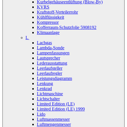
Kurbelgehäuseentlüftung (Blow-By)
KVRS
Kraftstoff-Verteilerrohr
Kühlflüssigkeit
Kompressor
Kofferraum-Schutzfolie 5908192
Klimaanlage
L
Lachgas
Lambda-Sonde
Lampenfassungen
Lautsprecher
Lederausstattung
Leerlaufsteller
Leerlaufregler
Leistungsdiagramm
Lenkung
Lenkrad
Lichtmaschine
Lichtschalter
Limited Edition (LE)
Limited Edition (LE) 1999
Lido
Luftmassenmesser
Luftmengenmesser