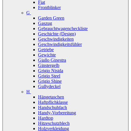
Fiat
Frontblinker
G
Garden Green
Gaszug
Gebrauchtwagencheckliste
Geschichte (Design)
Geschwindigkeiten
Geschwindigkeitsfühler
Getriebe
Gewichte
Giallo Ginestra
Ginstergelb
Grigio Nisida
Grigio Steel
Grigio Shine
Gullydeckel
H
Hängetaschen
Haftpflichklasse
Handschuhfach
Handy-Vorbereitung
Hardtop
Hitzeschutzblech
Holzverkleidung