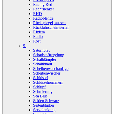
Racing Red
Rechtslenker
RHD
Radioblende
Rückspiegel, aussen
Rückfahrscheinwerfer
Riviera
Radio
Rost
S
Saturnblau
Schadstoffregelung
Schalldämpfer
Schaltknauf
Scheibenwaschanlage
Scheibenwischer
Schlüssel
Schlüsselnummern
Schlupf
Schmierung
Sea Blue
Seiden Schwarz
Seitenblinker
Servolenkung