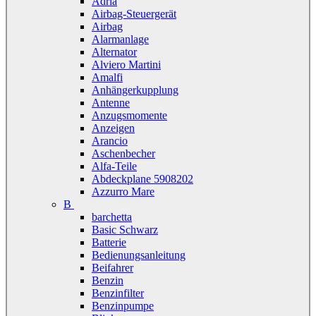
Adria
Airbag-Steuergerät
Airbag
Alarmanlage
Alternator
Alviero Martini
Amalfi
Anhängerkupplung
Antenne
Anzugsmomente
Anzeigen
Arancio
Aschenbecher
Alfa-Teile
Abdeckplane 5908202
Azzurro Mare
B
barchetta
Basic Schwarz
Batterie
Bedienungsanleitung
Beifahrer
Benzin
Benzinfilter
Benzinpumpe