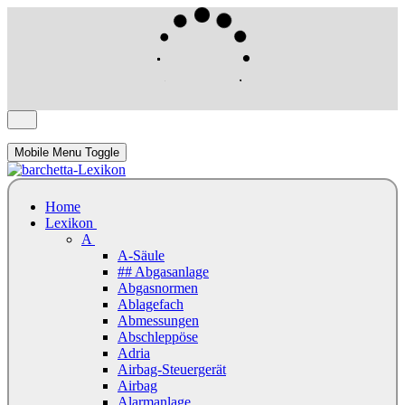
Mobile Menu Toggle
Home
Lexikon
A
A-Säule
## Abgasanlage
Abgasnormen
Ablagefach
Abmessungen
Abschleppöse
Adria
Airbag-Steuergerät
Airbag
Alarmanlage