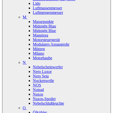
Lido
Luftmassenmesser
Luftmengenmesser
M
Massepunkte
Midnight Blau
Midnight Blue
Maggiora
Motorsteuergerät
Modulares Ansaugrohr
Mützen
Milano
Motorhaube
N
Nebelscheinwerfer
Nero Luxor
Nero Seta
Nockenwelle
NOS
Notrad
Naxos
Naxos-Spoiler
Nebelschlußleuchte
O
Ölkühler