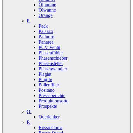
Ölpumpe
Ölwanne
Orange
P
Pack
Palazzo
Palinuro
Panarea
PCV-Ventil
Phasenfühler
Phasenschieber
Phasensteller
Phasenwandler
Plagiat
Plug In
Pollenfilter
Positano
Presseberichte
Produktionsorte
Prospekte
Q
Querlenker
R
Rosso Corsa
Rosso Speed