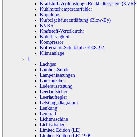
Kraftstoff-Verdunstungs-Rückhaltesystem (KVRS
Kühlmitteltemperaturfühler
Kupplung
Kurbelgehäuseentlüftung (Blow-By)
KVRS
Kraftstoff-Verteilerrohr
Kühlflüssigkeit
Kompressor
Kofferraum-Schutzfolie 5908192
Klimaanlage
L
Lachgas
Lambda-Sonde
Lampenfassungen
Lautsprecher
Lederausstattung
Leerlaufsteller
Leerlaufregler
Leistungsdiagramm
Lenkung
Lenkrad
Lichtmaschine
Lichtschalter
Limited Edition (LE)
Limited Edition (LE) 1999