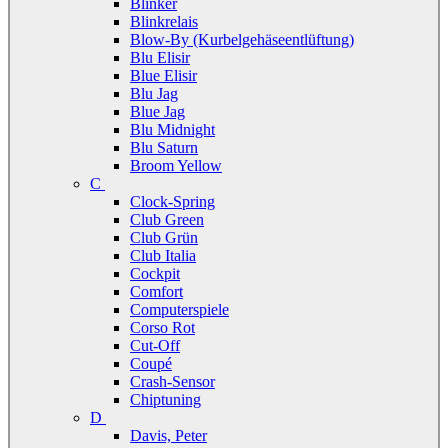
Blinker
Blinkrelais
Blow-By (Kurbelgehäseentlüftung)
Blu Elisir
Blue Elisir
Blu Jag
Blue Jag
Blu Midnight
Blu Saturn
Broom Yellow
C
Clock-Spring
Club Green
Club Grün
Club Italia
Cockpit
Comfort
Computerspiele
Corso Rot
Cut-Off
Coupé
Crash-Sensor
Chiptuning
D
Davis, Peter