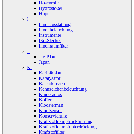
Hosenrohr
Hydrostößel
Hupe
I
Innenausstattung
Innenbeleuchtung
Instrumente
ISo-Stecker
Innenraumfilter
J
Jag Blau
Japan
K
Karibikblau
Katalysator
Kaskoklassen
Kennzeichenbeleuchtung
Kinderautos
Koffer
Kloosterman
Klopfsensor
Konservierung
Kraftstoffdampfrückführung
Kraftstoffdampfunterdrückung
Kraftstoffilter