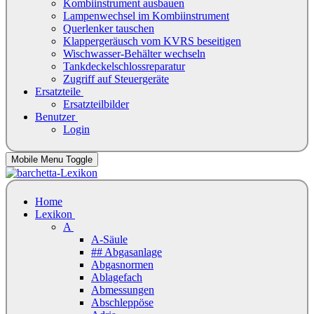
Kombiinstrument ausbauen
Lampenwechsel im Kombiinstrument
Querlenker tauschen
Klappergeräusch vom KVRS beseitigen
Wischwasser-Behälter wechseln
Tankdeckelschlossreparatur
Zugriff auf Steuergeräte
Ersatzteile
Ersatzteilbilder
Benutzer
Login
Mobile Menu Toggle
Home
Lexikon
A
A-Säule
## Abgasanlage
Abgasnormen
Ablagefach
Abmessungen
Abschleppöse