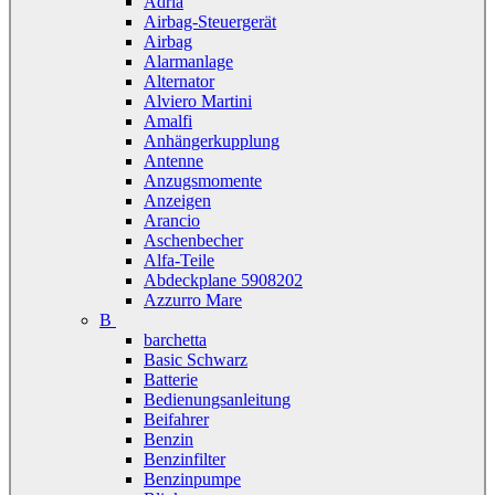
Adria
Airbag-Steuergerät
Airbag
Alarmanlage
Alternator
Alviero Martini
Amalfi
Anhängerkupplung
Antenne
Anzugsmomente
Anzeigen
Arancio
Aschenbecher
Alfa-Teile
Abdeckplane 5908202
Azzurro Mare
B
barchetta
Basic Schwarz
Batterie
Bedienungsanleitung
Beifahrer
Benzin
Benzinfilter
Benzinpumpe