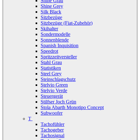
Shine Grau
Shine Grey
Silk Black
Sitzbezüge
Sitzbezüge (Fiat-Zubehör)
Skihalter
Sondermodelle
Sonnenblende
Spanish Inquisition
Speedrot
Spritzzeitversteller
Stahl Grau
Statistiken
Steel Grey
Steinschlagschutz
Stelvio Green
Stelvio Verde
Steuergerät
Stilfser Joch Grün
Stola Abarth Monotipo Concept
Subwoofer
T
Tachofühler
Tachogeber
Tachosignal