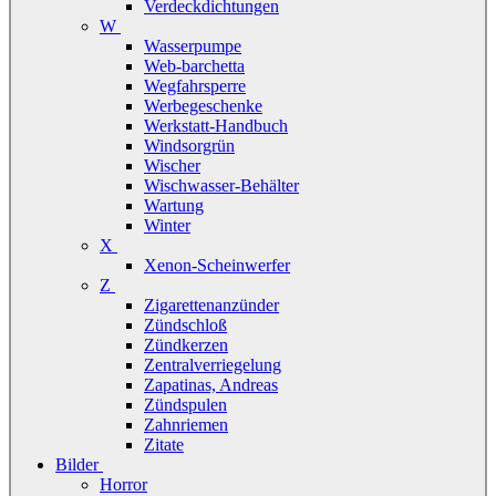
Verdeckdichtungen
W
Wasserpumpe
Web-barchetta
Wegfahrsperre
Werbegeschenke
Werkstatt-Handbuch
Windsorgrün
Wischer
Wischwasser-Behälter
Wartung
Winter
X
Xenon-Scheinwerfer
Z
Zigarettenanzünder
Zündschloß
Zündkerzen
Zentralverriegelung
Zapatinas, Andreas
Zündspulen
Zahnriemen
Zitate
Bilder
Horror