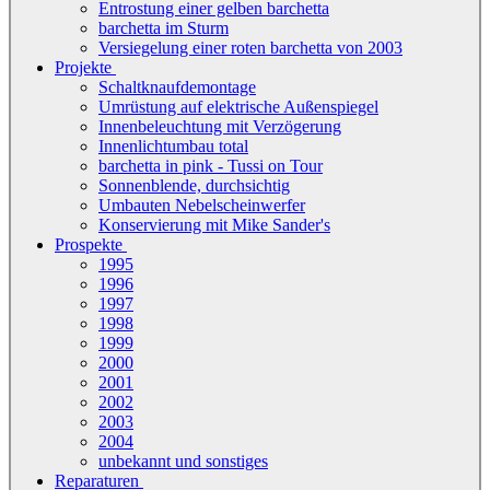
Entrostung einer gelben barchetta
barchetta im Sturm
Versiegelung einer roten barchetta von 2003
Projekte
Schaltknaufdemontage
Umrüstung auf elektrische Außenspiegel
Innenbeleuchtung mit Verzögerung
Innenlichtumbau total
barchetta in pink - Tussi on Tour
Sonnenblende, durchsichtig
Umbauten Nebelscheinwerfer
Konservierung mit Mike Sander's
Prospekte
1995
1996
1997
1998
1999
2000
2001
2002
2003
2004
unbekannt und sonstiges
Reparaturen