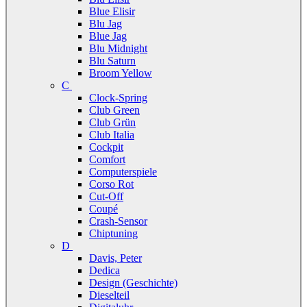
Blue Elisir
Blu Jag
Blue Jag
Blu Midnight
Blu Saturn
Broom Yellow
C
Clock-Spring
Club Green
Club Grün
Club Italia
Cockpit
Comfort
Computerspiele
Corso Rot
Cut-Off
Coupé
Crash-Sensor
Chiptuning
D
Davis, Peter
Dedica
Design (Geschichte)
Dieselteil