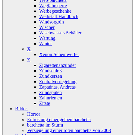
Web-barchetta
Wegfahrsperre
Werbegeschenke
Werkstatt-Handbuch
Windsorgrün
Wischer
Wischwasser-Behälter
Wartung
Winter
X
Xenon-Scheinwerfer
Z
Zigarettenanzünder
Zündschloß
Zündkerzen
Zentralverriegelung
Zapatinas, Andreas
Zündspulen
Zahnriemen
Zitate
Bilder
Horror
Entrostung einer gelben barchetta
barchetta im Sturm
Versiegelung einer roten barchetta von 2003