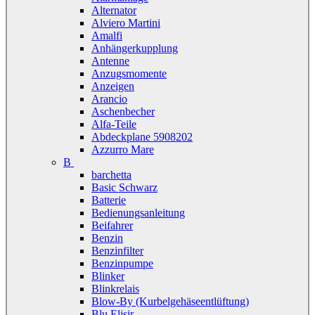
Alternator
Alviero Martini
Amalfi
Anhängerkupplung
Antenne
Anzugsmomente
Anzeigen
Arancio
Aschenbecher
Alfa-Teile
Abdeckplane 5908202
Azzurro Mare
B
barchetta
Basic Schwarz
Batterie
Bedienungsanleitung
Beifahrer
Benzin
Benzinfilter
Benzinpumpe
Blinker
Blinkrelais
Blow-By (Kurbelgehäseentlüftung)
Blu Elisir