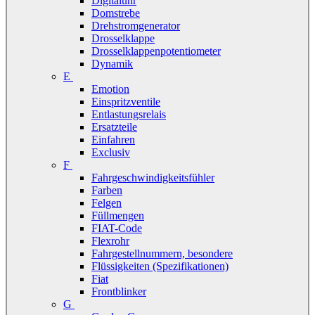
Digitaluhr
Domstrebe
Drehstromgenerator
Drosselklappe
Drosselklappenpotentiometer
Dynamik
E
Emotion
Einspritzventile
Entlastungsrelais
Ersatzteile
Einfahren
Exclusiv
F
Fahrgeschwindigkeitsfühler
Farben
Felgen
Füllmengen
FIAT-Code
Flexrohr
Fahrgestellnummern, besondere
Flüssigkeiten (Spezifikationen)
Fiat
Frontblinker
G