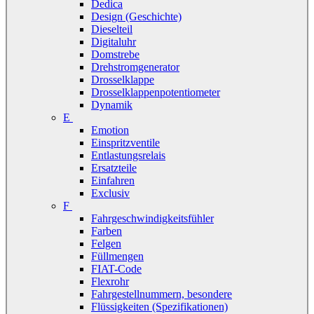
Dedica
Design (Geschichte)
Dieselteil
Digitaluhr
Domstrebe
Drehstromgenerator
Drosselklappe
Drosselklappenpotentiometer
Dynamik
E
Emotion
Einspritzventile
Entlastungsrelais
Ersatzteile
Einfahren
Exclusiv
F
Fahrgeschwindigkeitsfühler
Farben
Felgen
Füllmengen
FIAT-Code
Flexrohr
Fahrgestellnummern, besondere
Flüssigkeiten (Spezifikationen)