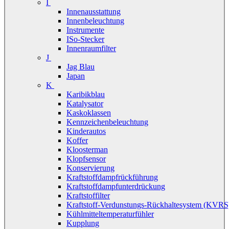
I
Innenausstattung
Innenbeleuchtung
Instrumente
ISo-Stecker
Innenraumfilter
J
Jag Blau
Japan
K
Karibikblau
Katalysator
Kaskoklassen
Kennzeichenbeleuchtung
Kinderautos
Koffer
Kloosterman
Klopfsensor
Konservierung
Kraftstoffdampfrückführung
Kraftstoffdampfunterdrückung
Kraftstoffilter
Kraftstoff-Verdunstungs-Rückhaltesystem (KVRS
Kühlmitteltemperaturfühler
Kupplung