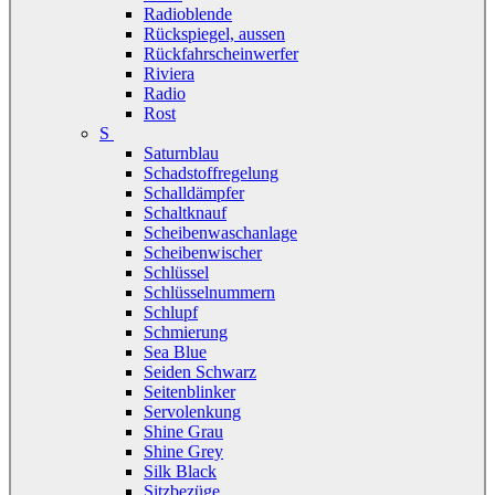
Radioblende
Rückspiegel, aussen
Rückfahrscheinwerfer
Riviera
Radio
Rost
S
Saturnblau
Schadstoffregelung
Schalldämpfer
Schaltknauf
Scheibenwaschanlage
Scheibenwischer
Schlüssel
Schlüsselnummern
Schlupf
Schmierung
Sea Blue
Seiden Schwarz
Seitenblinker
Servolenkung
Shine Grau
Shine Grey
Silk Black
Sitzbezüge