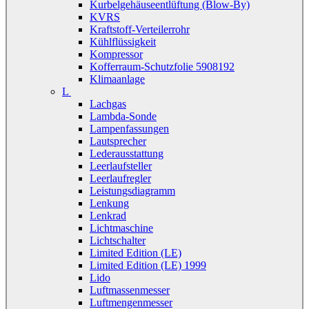
Kurbelgehäuseentlüftung (Blow-By)
KVRS
Kraftstoff-Verteilerrohr
Kühlflüssigkeit
Kompressor
Kofferraum-Schutzfolie 5908192
Klimaanlage
L
Lachgas
Lambda-Sonde
Lampenfassungen
Lautsprecher
Lederausstattung
Leerlaufsteller
Leerlaufregler
Leistungsdiagramm
Lenkung
Lenkrad
Lichtmaschine
Lichtschalter
Limited Edition (LE)
Limited Edition (LE) 1999
Lido
Luftmassenmesser
Luftmengenmesser