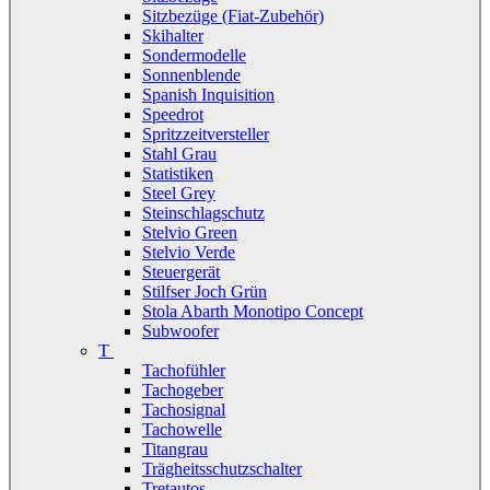
Sitzbezüge (Fiat-Zubehör)
Skihalter
Sondermodelle
Sonnenblende
Spanish Inquisition
Speedrot
Spritzzeitversteller
Stahl Grau
Statistiken
Steel Grey
Steinschlagschutz
Stelvio Green
Stelvio Verde
Steuergerät
Stilfser Joch Grün
Stola Abarth Monotipo Concept
Subwoofer
T
Tachofühler
Tachogeber
Tachosignal
Tachowelle
Titangrau
Trägheitsschutzschalter
Tretautos