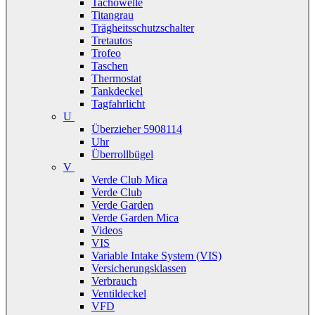
Tachowelle
Titangrau
Trägheitsschutzschalter
Tretautos
Trofeo
Taschen
Thermostat
Tankdeckel
Tagfahrlicht
U
Überzieher 5908114
Uhr
Überrollbügel
V
Verde Club Mica
Verde Club
Verde Garden
Verde Garden Mica
Videos
VIS
Variable Intake System (VIS)
Versicherungsklassen
Verbrauch
Ventildeckel
VFD