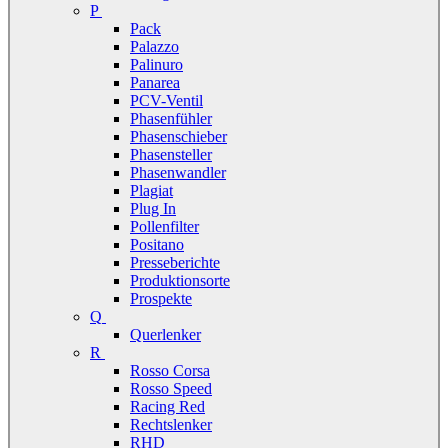
P
Pack
Palazzo
Palinuro
Panarea
PCV-Ventil
Phasenfühler
Phasenschieber
Phasensteller
Phasenwandler
Plagiat
Plug In
Pollenfilter
Positano
Presseberichte
Produktionsorte
Prospekte
Q
Querlenker
R
Rosso Corsa
Rosso Speed
Racing Red
Rechtslenker
RHD