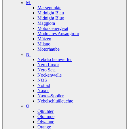
M
Massepunkte
Midnight Blau
Midnight Blue
Maggiora
Motorsteuergerät
Modulares Ansaugrohr
Mützen
Milano
Motorhaube
N
Nebelscheinwerfer
Nero Luxor
Nero Seta
Nockenwelle
NOS
Notrad
Naxos
Naxos-Spoiler
Nebelschlußleuchte
O
Ölkühler
Ölpumpe
Ölwanne
Orange