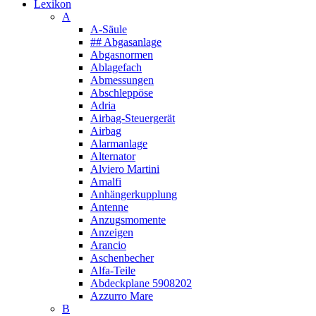
Lexikon
A
A-Säule
## Abgasanlage
Abgasnormen
Ablagefach
Abmessungen
Abschleppöse
Adria
Airbag-Steuergerät
Airbag
Alarmanlage
Alternator
Alviero Martini
Amalfi
Anhängerkupplung
Antenne
Anzugsmomente
Anzeigen
Arancio
Aschenbecher
Alfa-Teile
Abdeckplane 5908202
Azzurro Mare
B