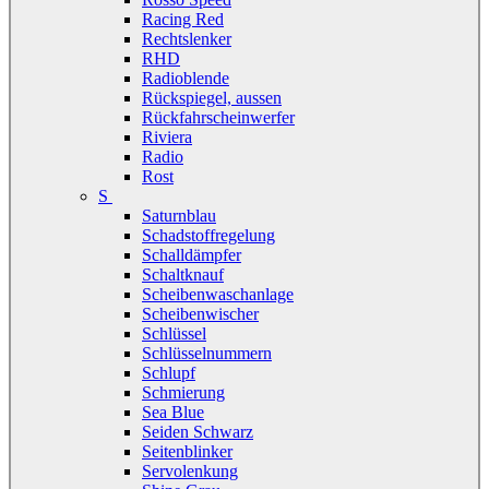
Racing Red
Rechtslenker
RHD
Radioblende
Rückspiegel, aussen
Rückfahrscheinwerfer
Riviera
Radio
Rost
S
Saturnblau
Schadstoffregelung
Schalldämpfer
Schaltknauf
Scheibenwaschanlage
Scheibenwischer
Schlüssel
Schlüsselnummern
Schlupf
Schmierung
Sea Blue
Seiden Schwarz
Seitenblinker
Servolenkung