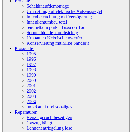
Projekte
Schaltknaufdemontage
Umrüstung auf elektrische Außenspiegel
Innenbeleuchtung mit Verzögerung
Innenlichtumbau total
barchetta in pink - Tussi on Tour
Sonnenblende, durchsichtig
Umbauten Nebelscheinwerfer
Konservierung mit Mike Sander's
Prospekte
1995
1996
1997
1998
1999
2000
2001
2002
2003
2004
unbekannt und sonstiges
Reparaturen
Benzingeruch beseitigen
Gaszug hängt
Lehnenentriegelung lose