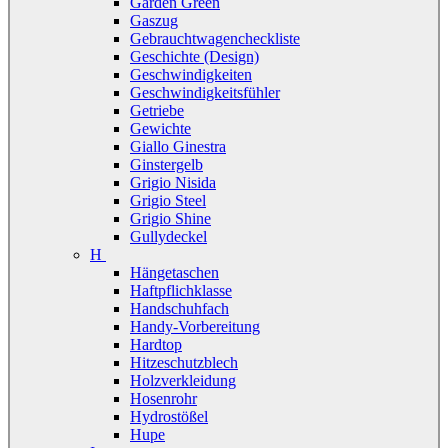
Garden Green
Gaszug
Gebrauchtwagencheckliste
Geschichte (Design)
Geschwindigkeiten
Geschwindigkeitsfühler
Getriebe
Gewichte
Giallo Ginestra
Ginstergelb
Grigio Nisida
Grigio Steel
Grigio Shine
Gullydeckel
H
Hängetaschen
Haftpflichklasse
Handschuhfach
Handy-Vorbereitung
Hardtop
Hitzeschutzblech
Holzverkleidung
Hosenrohr
Hydrostößel
Hupe