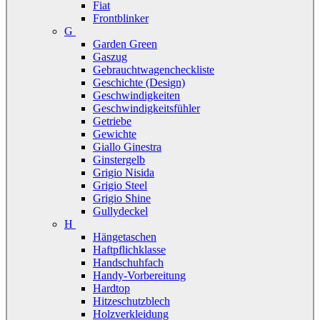
Fiat
Frontblinker
G
Garden Green
Gaszug
Gebrauchtwagencheckliste
Geschichte (Design)
Geschwindigkeiten
Geschwindigkeitsfühler
Getriebe
Gewichte
Giallo Ginestra
Ginstergelb
Grigio Nisida
Grigio Steel
Grigio Shine
Gullydeckel
H
Hängetaschen
Haftpflichklasse
Handschuhfach
Handy-Vorbereitung
Hardtop
Hitzeschutzblech
Holzverkleidung