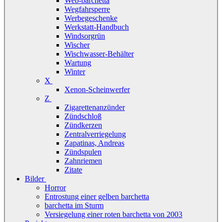
Web-barchetta
Wegfahrsperre
Werbegeschenke
Werkstatt-Handbuch
Windsorgrün
Wischer
Wischwasser-Behälter
Wartung
Winter
X
Xenon-Scheinwerfer
Z
Zigarettenanzünder
Zündschloß
Zündkerzen
Zentralverriegelung
Zapatinas, Andreas
Zündspulen
Zahnriemen
Zitate
Bilder
Horror
Entrostung einer gelben barchetta
barchetta im Sturm
Versiegelung einer roten barchetta von 2003