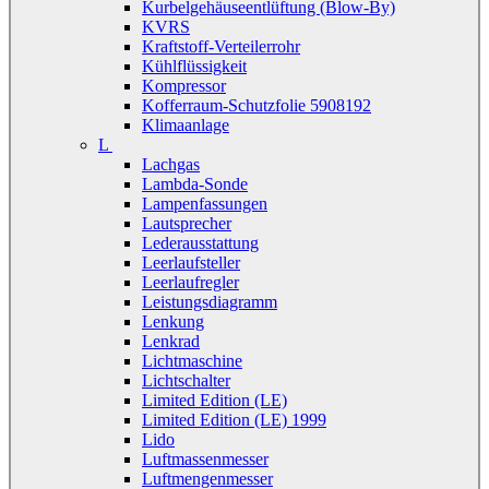
Kurbelgehäuseentlüftung (Blow-By)
KVRS
Kraftstoff-Verteilerrohr
Kühlflüssigkeit
Kompressor
Kofferraum-Schutzfolie 5908192
Klimaanlage
L
Lachgas
Lambda-Sonde
Lampenfassungen
Lautsprecher
Lederausstattung
Leerlaufsteller
Leerlaufregler
Leistungsdiagramm
Lenkung
Lenkrad
Lichtmaschine
Lichtschalter
Limited Edition (LE)
Limited Edition (LE) 1999
Lido
Luftmassenmesser
Luftmengenmesser