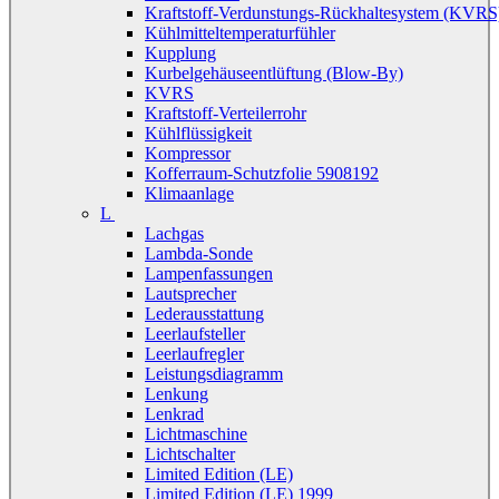
Kraftstoff-Verdunstungs-Rückhaltesystem (KVRS
Kühlmitteltemperaturfühler
Kupplung
Kurbelgehäuseentlüftung (Blow-By)
KVRS
Kraftstoff-Verteilerrohr
Kühlflüssigkeit
Kompressor
Kofferraum-Schutzfolie 5908192
Klimaanlage
L
Lachgas
Lambda-Sonde
Lampenfassungen
Lautsprecher
Lederausstattung
Leerlaufsteller
Leerlaufregler
Leistungsdiagramm
Lenkung
Lenkrad
Lichtmaschine
Lichtschalter
Limited Edition (LE)
Limited Edition (LE) 1999