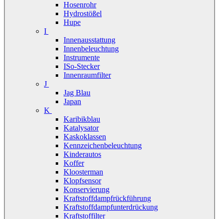
Hosenrohr
Hydrostößel
Hupe
I
Innenausstattung
Innenbeleuchtung
Instrumente
ISo-Stecker
Innenraumfilter
J
Jag Blau
Japan
K
Karibikblau
Katalysator
Kaskoklassen
Kennzeichenbeleuchtung
Kinderautos
Koffer
Kloosterman
Klopfsensor
Konservierung
Kraftstoffdampfrückführung
Kraftstoffdampfunterdrückung
Kraftstoffilter