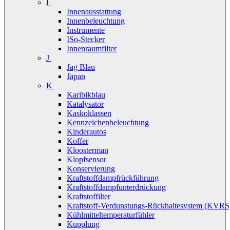
I
Innenausstattung
Innenbeleuchtung
Instrumente
ISo-Stecker
Innenraumfilter
J
Jag Blau
Japan
K
Karibikblau
Katalysator
Kaskoklassen
Kennzeichenbeleuchtung
Kinderautos
Koffer
Kloosterman
Klopfsensor
Konservierung
Kraftstoffdampfrückführung
Kraftstoffdampfunterdrückung
Kraftstoffilter
Kraftstoff-Verdunstungs-Rückhaltesystem (KVRS
Kühlmitteltemperaturfühler
Kupplung