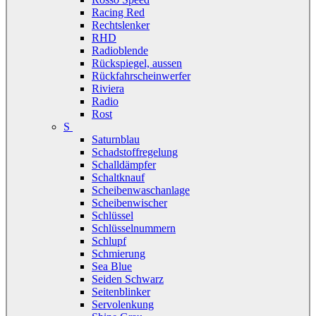
Racing Red
Rechtslenker
RHD
Radioblende
Rückspiegel, aussen
Rückfahrscheinwerfer
Riviera
Radio
Rost
S
Saturnblau
Schadstoffregelung
Schalldämpfer
Schaltknauf
Scheibenwaschanlage
Scheibenwischer
Schlüssel
Schlüsselnummern
Schlupf
Schmierung
Sea Blue
Seiden Schwarz
Seitenblinker
Servolenkung