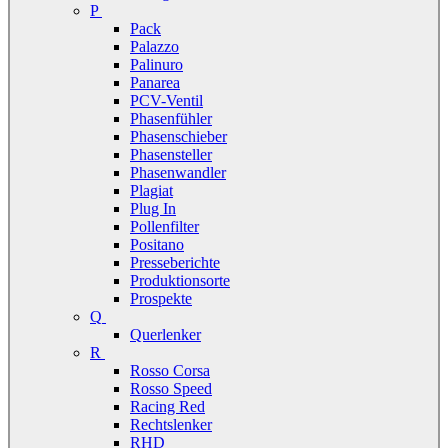
P
Pack
Palazzo
Palinuro
Panarea
PCV-Ventil
Phasenfühler
Phasenschieber
Phasensteller
Phasenwandler
Plagiat
Plug In
Pollenfilter
Positano
Presseberichte
Produktionsorte
Prospekte
Q
Querlenker
R
Rosso Corsa
Rosso Speed
Racing Red
Rechtslenker
RHD