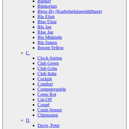
Blinker
Blinkrelais
Blow-By (Kurbelgehäseentlüftung)
Blu Elisir
Blue Elisir
Blu Jag
Blue Jag
Blu Midnight
Blu Saturn
Broom Yellow
C
Clock-Spring
Club Green
Club Grün
Club Italia
Cockpit
Comfort
Computerspiele
Corso Rot
Cut-Off
Coupé
Crash-Sensor
Chiptuning
D
Davis, Peter