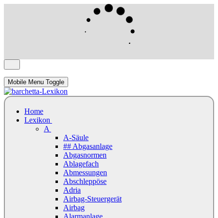
Mobile Menu Toggle
Home
Lexikon
A
A-Säule
## Abgasanlage
Abgasnormen
Ablagefach
Abmessungen
Abschleppöse
Adria
Airbag-Steuergerät
Airbag
Alarmanlage