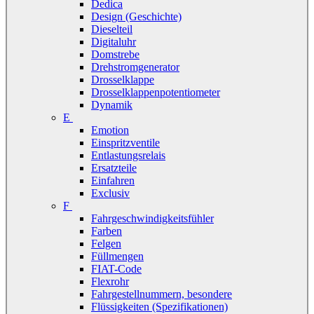
Dedica
Design (Geschichte)
Dieselteil
Digitaluhr
Domstrebe
Drehstromgenerator
Drosselklappe
Drosselklappenpotentiometer
Dynamik
E
Emotion
Einspritzventile
Entlastungsrelais
Ersatzteile
Einfahren
Exclusiv
F
Fahrgeschwindigkeitsfühler
Farben
Felgen
Füllmengen
FIAT-Code
Flexrohr
Fahrgestellnummern, besondere
Flüssigkeiten (Spezifikationen)