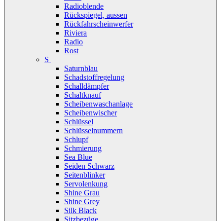
Radioblende
Rückspiegel, aussen
Rückfahrscheinwerfer
Riviera
Radio
Rost
S
Saturnblau
Schadstoffregelung
Schalldämpfer
Schaltknauf
Scheibenwaschanlage
Scheibenwischer
Schlüssel
Schlüsselnummern
Schlupf
Schmierung
Sea Blue
Seiden Schwarz
Seitenblinker
Servolenkung
Shine Grau
Shine Grey
Silk Black
Sitzbezüge