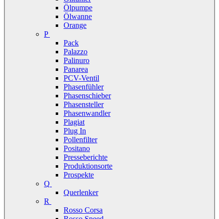
Ölpumpe
Ölwanne
Orange
P
Pack
Palazzo
Palinuro
Panarea
PCV-Ventil
Phasenfühler
Phasenschieber
Phasensteller
Phasenwandler
Plagiat
Plug In
Pollenfilter
Positano
Presseberichte
Produktionsorte
Prospekte
Q
Querlenker
R
Rosso Corsa
Rosso Speed