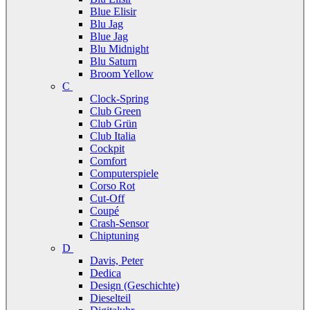
Blue Elisir
Blu Jag
Blue Jag
Blu Midnight
Blu Saturn
Broom Yellow
C
Clock-Spring
Club Green
Club Grün
Club Italia
Cockpit
Comfort
Computerspiele
Corso Rot
Cut-Off
Coupé
Crash-Sensor
Chiptuning
D
Davis, Peter
Dedica
Design (Geschichte)
Dieselteil