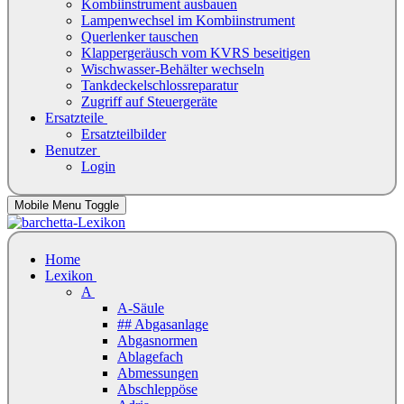
Kombiinstrument ausbauen
Lampenwechsel im Kombiinstrument
Querlenker tauschen
Klappergeräusch vom KVRS beseitigen
Wischwasser-Behälter wechseln
Tankdeckelschlossreparatur
Zugriff auf Steuergeräte
Ersatzteile
Ersatzteilbilder
Benutzer
Login
Mobile Menu Toggle
Home
Lexikon
A
A-Säule
## Abgasanlage
Abgasnormen
Ablagefach
Abmessungen
Abschleppöse