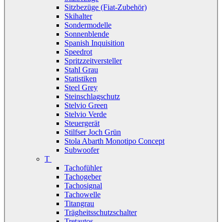
Sitzbezüge (Fiat-Zubehör)
Skihalter
Sondermodelle
Sonnenblende
Spanish Inquisition
Speedrot
Spritzzeitversteller
Stahl Grau
Statistiken
Steel Grey
Steinschlagschutz
Stelvio Green
Stelvio Verde
Steuergerät
Stilfser Joch Grün
Stola Abarth Monotipo Concept
Subwoofer
T
Tachofühler
Tachogeber
Tachosignal
Tachowelle
Titangrau
Trägheitsschutzschalter
Tretautos