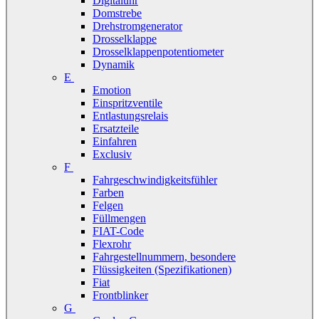
Digitaluhr
Domstrebe
Drehstromgenerator
Drosselklappe
Drosselklappenpotentiometer
Dynamik
E
Emotion
Einspritzventile
Entlastungsrelais
Ersatzteile
Einfahren
Exclusiv
F
Fahrgeschwindigkeitsfühler
Farben
Felgen
Füllmengen
FIAT-Code
Flexrohr
Fahrgestellnummern, besondere
Flüssigkeiten (Spezifikationen)
Fiat
Frontblinker
G