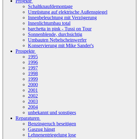
Projekte
Schaltknaufdemontage
Umrüstung auf elektrische Außenspiegel
Innenbeleuchtung mit Verzögerung
Innenlichtumbau total
barchetta in pink - Tussi on Tour
Sonnenblende, durchsichtig
Umbauten Nebelscheinwerfer
Konservierung mit Mike Sander's
Prospekte
1995
1996
1997
1998
1999
2000
2001
2002
2003
2004
unbekannt und sonstiges
Reparaturen
Benzingeruch beseitigen
Gaszug hängt
Lehnenentriegelung lose