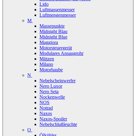
Lido
Luftmassenmesser
Luftmengenmesser
M
Massepunkte
Midnight Blau
Midnight Blue
Maggiora
Motorsteuergerät
Modulares Ansaugrohr
Mützen
Milano
Motorhaube
N
Nebelscheinwerfer
Nero Luxor
Nero Seta
Nockenwelle
NOS
Notrad
Naxos
Naxos-Spoiler
Nebelschlußleuchte
O
Ölkühler