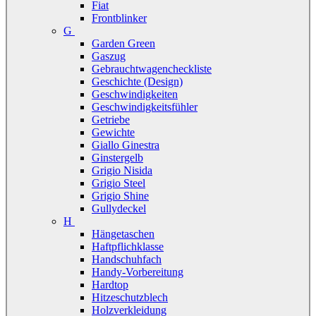
Fiat
Frontblinker
G
Garden Green
Gaszug
Gebrauchtwagencheckliste
Geschichte (Design)
Geschwindigkeiten
Geschwindigkeitsfühler
Getriebe
Gewichte
Giallo Ginestra
Ginstergelb
Grigio Nisida
Grigio Steel
Grigio Shine
Gullydeckel
H
Hängetaschen
Haftpflichklasse
Handschuhfach
Handy-Vorbereitung
Hardtop
Hitzeschutzblech
Holzverkleidung