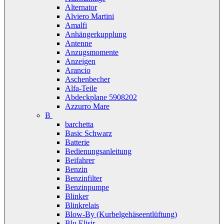
Alternator
Alviero Martini
Amalfi
Anhängerkupplung
Antenne
Anzugsmomente
Anzeigen
Arancio
Aschenbecher
Alfa-Teile
Abdeckplane 5908202
Azzurro Mare
B
barchetta
Basic Schwarz
Batterie
Bedienungsanleitung
Beifahrer
Benzin
Benzinfilter
Benzinpumpe
Blinker
Blinkrelais
Blow-By (Kurbelgehäseentlüftung)
Blu Elisir