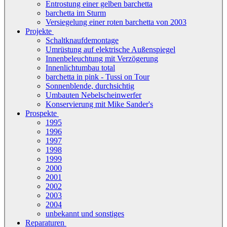
Entrostung einer gelben barchetta
barchetta im Sturm
Versiegelung einer roten barchetta von 2003
Projekte
Schaltknaufdemontage
Umrüstung auf elektrische Außenspiegel
Innenbeleuchtung mit Verzögerung
Innenlichtumbau total
barchetta in pink - Tussi on Tour
Sonnenblende, durchsichtig
Umbauten Nebelscheinwerfer
Konservierung mit Mike Sander's
Prospekte
1995
1996
1997
1998
1999
2000
2001
2002
2003
2004
unbekannt und sonstiges
Reparaturen