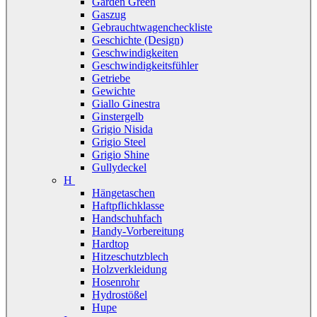
Garden Green
Gaszug
Gebrauchtwagencheckliste
Geschichte (Design)
Geschwindigkeiten
Geschwindigkeitsfühler
Getriebe
Gewichte
Giallo Ginestra
Ginstergelb
Grigio Nisida
Grigio Steel
Grigio Shine
Gullydeckel
H
Hängetaschen
Haftpflichklasse
Handschuhfach
Handy-Vorbereitung
Hardtop
Hitzeschutzblech
Holzverkleidung
Hosenrohr
Hydrostößel
Hupe