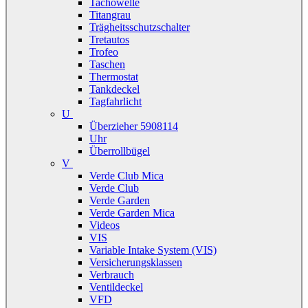
Tachowelle
Titangrau
Trägheitsschutzschalter
Tretautos
Trofeo
Taschen
Thermostat
Tankdeckel
Tagfahrlicht
U
Überzieher 5908114
Uhr
Überrollbügel
V
Verde Club Mica
Verde Club
Verde Garden
Verde Garden Mica
Videos
VIS
Variable Intake System (VIS)
Versicherungsklassen
Verbrauch
Ventildeckel
VFD