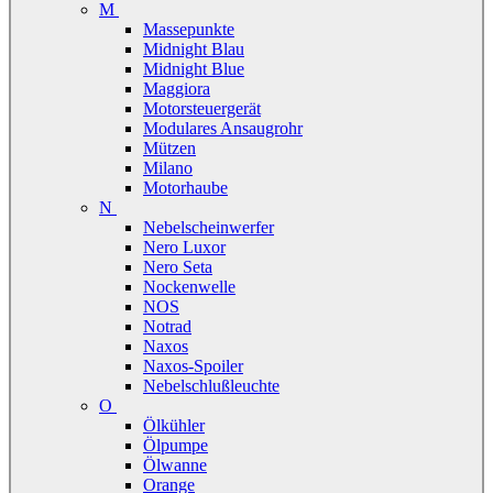
M
Massepunkte
Midnight Blau
Midnight Blue
Maggiora
Motorsteuergerät
Modulares Ansaugrohr
Mützen
Milano
Motorhaube
N
Nebelscheinwerfer
Nero Luxor
Nero Seta
Nockenwelle
NOS
Notrad
Naxos
Naxos-Spoiler
Nebelschlußleuchte
O
Ölkühler
Ölpumpe
Ölwanne
Orange