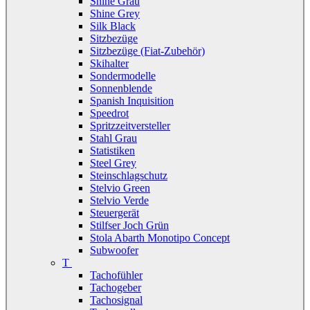
Shine Grau
Shine Grey
Silk Black
Sitzbezüge
Sitzbezüge (Fiat-Zubehör)
Skihalter
Sondermodelle
Sonnenblende
Spanish Inquisition
Speedrot
Spritzzeitversteller
Stahl Grau
Statistiken
Steel Grey
Steinschlagschutz
Stelvio Green
Stelvio Verde
Steuergerät
Stilfser Joch Grün
Stola Abarth Monotipo Concept
Subwoofer
T
Tachofühler
Tachogeber
Tachosignal