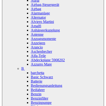
Adria
Airbag-Steuergerät
Airbag
Alarmanlage
Alternator
Alviero Martini
Amalfi
Anhängerkupplung
Antenne
Anzugsmomente
Anzeigen
Arancio
Aschenbecher
Alfa-Teile
Abdeckplane 5908202
Azzurro Mare
B
barchetta
Basic Schwarz
Batterie
Bedienungsanleitung
Beifahrer
Benzin
Benzinfilter
Benzinpumpe