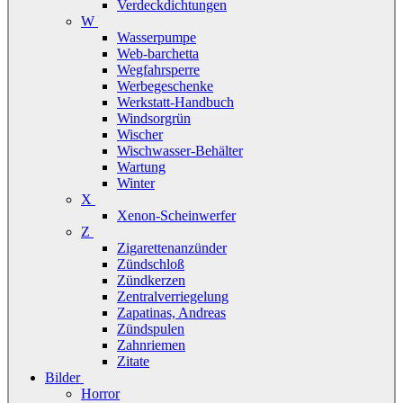
Verdeckdichtungen
W
Wasserpumpe
Web-barchetta
Wegfahrsperre
Werbegeschenke
Werkstatt-Handbuch
Windsorgrün
Wischer
Wischwasser-Behälter
Wartung
Winter
X
Xenon-Scheinwerfer
Z
Zigarettenanzünder
Zündschloß
Zündkerzen
Zentralverriegelung
Zapatinas, Andreas
Zündspulen
Zahnriemen
Zitate
Bilder
Horror