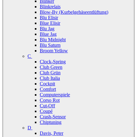
Blinker
Blinkrelais
Blow-By (Kurbelgehäseentlüftung)
Blu Elisir
Blue Elisir
Blu Jag
Blue Jag
Blu Midnight
Blu Saturn
Broom Yellow
C
Clock-Spring
Club Green
Club Grün
Club Italia
Cockpit
Comfort
Computerspiele
Corso Rot
Cut-Off
Coupé
Crash-Sensor
Chiptuning
D
Davis, Peter