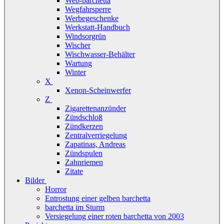
Web-barchetta
Wegfahrsperre
Werbegeschenke
Werkstatt-Handbuch
Windsorgrün
Wischer
Wischwasser-Behälter
Wartung
Winter
X
Xenon-Scheinwerfer
Z
Zigarettenanzünder
Zündschloß
Zündkerzen
Zentralverriegelung
Zapatinas, Andreas
Zündspulen
Zahnriemen
Zitate
Bilder
Horror
Entrostung einer gelben barchetta
barchetta im Sturm
Versiegelung einer roten barchetta von 2003