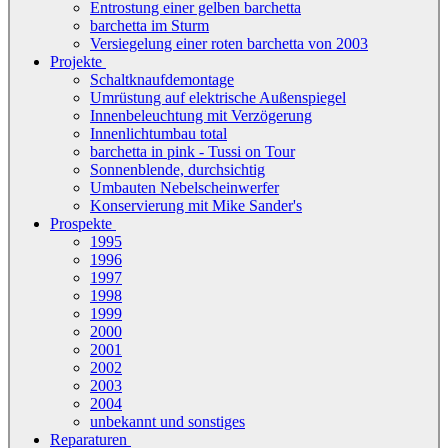
Entrostung einer gelben barchetta
barchetta im Sturm
Versiegelung einer roten barchetta von 2003
Projekte
Schaltknaufdemontage
Umrüstung auf elektrische Außenspiegel
Innenbeleuchtung mit Verzögerung
Innenlichtumbau total
barchetta in pink - Tussi on Tour
Sonnenblende, durchsichtig
Umbauten Nebelscheinwerfer
Konservierung mit Mike Sander's
Prospekte
1995
1996
1997
1998
1999
2000
2001
2002
2003
2004
unbekannt und sonstiges
Reparaturen