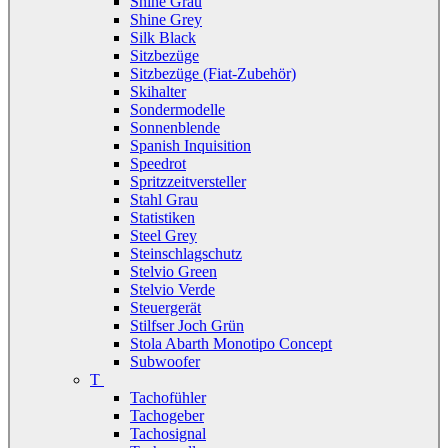
Shine Grau
Shine Grey
Silk Black
Sitzbezüge
Sitzbezüge (Fiat-Zubehör)
Skihalter
Sondermodelle
Sonnenblende
Spanish Inquisition
Speedrot
Spritzzeitversteller
Stahl Grau
Statistiken
Steel Grey
Steinschlagschutz
Stelvio Green
Stelvio Verde
Steuergerät
Stilfser Joch Grün
Stola Abarth Monotipo Concept
Subwoofer
T
Tachofühler
Tachogeber
Tachosignal