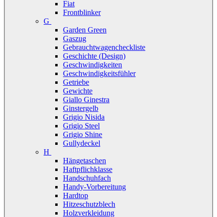
Fiat
Frontblinker
G
Garden Green
Gaszug
Gebrauchtwagencheckliste
Geschichte (Design)
Geschwindigkeiten
Geschwindigkeitsfühler
Getriebe
Gewichte
Giallo Ginestra
Ginstergelb
Grigio Nisida
Grigio Steel
Grigio Shine
Gullydeckel
H
Hängetaschen
Haftpflichklasse
Handschuhfach
Handy-Vorbereitung
Hardtop
Hitzeschutzblech
Holzverkleidung