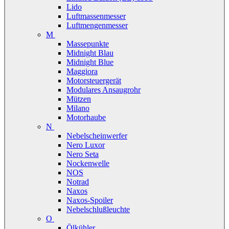
Lido
Luftmassenmesser
Luftmengenmesser
M
Massepunkte
Midnight Blau
Midnight Blue
Maggiora
Motorsteuergerät
Modulares Ansaugrohr
Mützen
Milano
Motorhaube
N
Nebelscheinwerfer
Nero Luxor
Nero Seta
Nockenwelle
NOS
Notrad
Naxos
Naxos-Spoiler
Nebelschlußleuchte
O
Ölkühler