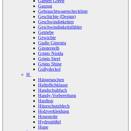
Garden Green
Gaszug
Gebrauchtwagencheckliste
Geschichte (Design)
Geschwindigkeiten
Geschwindigkeitsfühler
Getriebe
Gewichte
Giallo Ginestra
Ginstergelb
Grigio Nisida
Grigio Steel
Grigio Shine
Gullydeckel
H
Hängetaschen
Haftpflichklasse
Handschuhfach
Handy-Vorbereitung
Hardtop
Hitzeschutzblech
Holzverkleidung
Hosenrohr
Hydrostößel
Hupe