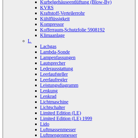
Kurbelgehäuseentlüftung (Blow-By)
KVRS
Kraftstoff-Verteilerrohr
Kühlflüssigkeit
Kompressor
Kofferraum-Schutzfolie 5908192
Klimaanlage
L
Lachgas
Lambda-Sonde
Lampenfassungen
Lautsprecher
Lederausstattung
Leerlaufsteller
Leerlaufregler
Leistungsdiagramm
Lenkung
Lenkrad
Lichtmaschine
Lichtschalter
Limited Edition (LE)
Limited Edition (LE) 1999
Lido
Luftmassenmesser
Luftmengenmesser