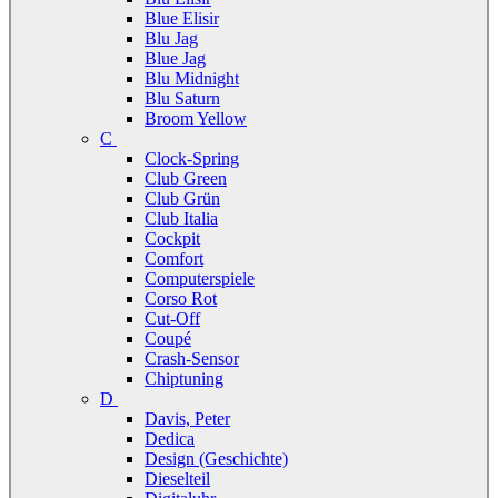
Blue Elisir
Blu Jag
Blue Jag
Blu Midnight
Blu Saturn
Broom Yellow
C
Clock-Spring
Club Green
Club Grün
Club Italia
Cockpit
Comfort
Computerspiele
Corso Rot
Cut-Off
Coupé
Crash-Sensor
Chiptuning
D
Davis, Peter
Dedica
Design (Geschichte)
Dieselteil