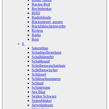
Racing Red
Rechtslenker
RHD
Radioblende
Rückspiegel, aussen
Rückfahrscheinwerfer
Riviera
Radio
Rost
S
Saturnblau
Schadstoffregelung
Schalldämpfer
Schaltknauf
Scheibenwaschanlage
Scheibenwischer
Schlüssel
Schlüsselnummern
Schlupf
Schmierung
Sea Blue
Seiden Schwarz
Seitenblinker
Servolenkung