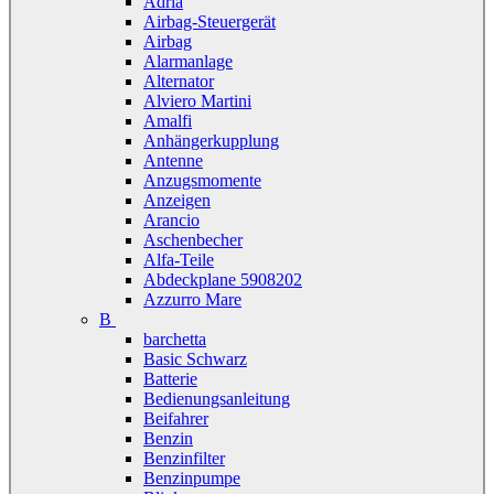
Adria
Airbag-Steuergerät
Airbag
Alarmanlage
Alternator
Alviero Martini
Amalfi
Anhängerkupplung
Antenne
Anzugsmomente
Anzeigen
Arancio
Aschenbecher
Alfa-Teile
Abdeckplane 5908202
Azzurro Mare
B
barchetta
Basic Schwarz
Batterie
Bedienungsanleitung
Beifahrer
Benzin
Benzinfilter
Benzinpumpe