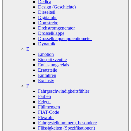
Dedica
Design (Geschichte)
Dieselteil
Digitaluhr
Domstrebe
Drehstromgenerator
Drosselklappe
Drosselklappenpotentiometer
Dynamik
E
Emotion
Einspritzventile
Entlastungsrelais
Ersatzteile
Einfahren
Exclusiv
F
Fahrgeschwindigkeitsfühler
Farben
Felgen
Füllmengen
FIAT-Code
Flexrohr
Fahrgestellnummern, besondere
Flüssigkeiten (Spezifikationen)