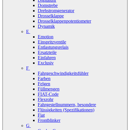
Digitaluhr
Domstrebe
Drehstromgenerator
Drosselklappe
Drosselklappenpotentiometer
Dynamik
E
Emotion
Einspritzventile
Entlastungsrelais
Ersatzteile
Einfahren
Exclusiv
F
Fahrgeschwindigkeitsfühler
Farben
Felgen
Füllmengen
FIAT-Code
Flexrohr
Fahrgestellnummern, besondere
Flüssigkeiten (Spezifikationen)
Fiat
Frontblinker
G