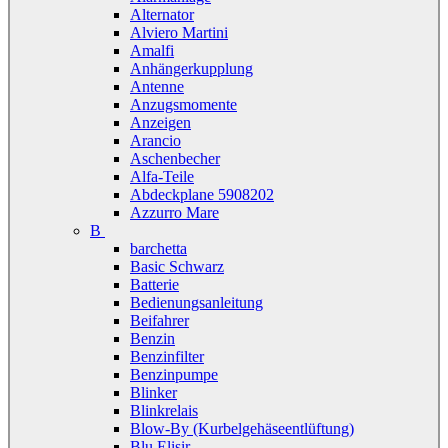
Alternator
Alviero Martini
Amalfi
Anhängerkupplung
Antenne
Anzugsmomente
Anzeigen
Arancio
Aschenbecher
Alfa-Teile
Abdeckplane 5908202
Azzurro Mare
B
barchetta
Basic Schwarz
Batterie
Bedienungsanleitung
Beifahrer
Benzin
Benzinfilter
Benzinpumpe
Blinker
Blinkrelais
Blow-By (Kurbelgehäseentlüftung)
Blu Elisir