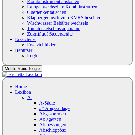
Kombiinstrument ausbauen
Lampenwechsel im Kombiinstrument
Querlenker tauschen
Klappergeräusch vom KVRS beseitigen
Wischwasser-Behälter wechseln
Tankdeckelschlossreparatur
Zugriff auf Steuergeräte
Ersatzteile
Ersatzteilbilder
Benutzer
Login
Mobile Menu Toggle
Home
Lexikon
A
A-Säule
## Abgasanlage
Abgasnormen
Ablagefach
Abmessungen
Abschleppöse