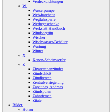
Verdeckdichtungen
W
Wasserpumpe
Web-barchetta
Wegfahrsperre
Werbegeschenke
Werkstatt-Handbuch
Windsorgrün
Wischer
Wischwasser-Behälter
Wartung
Winter
X
Xenon-Scheinwerfer
Z
Zigarettenanzünder
Zündschloß
Zündkerzen
Zentralverriegelung
Zapatinas, Andreas
Zündspulen
Zahnriemen
Zitate
Bilder
Horror