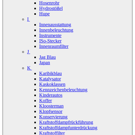
Hosenrohr
Hydrostößel
Hupe
I
Innenausstattung
Innenbeleuchtung
Instrumente
ISo-Stecker
Innenraumfilter
J
Jag Blau
Japan
K
Karibikblau
Katalysator
Kaskoklassen
Kennzeichenbeleuchtung
Kinderautos
Koffer
Kloosterman
Klopfsensor
Konservierung
Kraftstoffdampfrückführung
Kraftstoffdampfunterdrückung
Kraftstoffilter