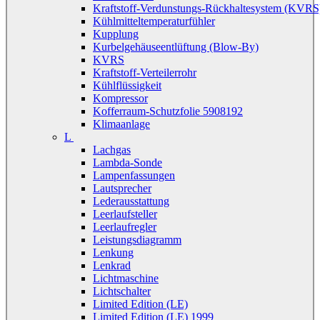
Kraftstoff-Verdunstungs-Rückhaltesystem (KVRS
Kühlmitteltemperaturfühler
Kupplung
Kurbelgehäuseentlüftung (Blow-By)
KVRS
Kraftstoff-Verteilerrohr
Kühlflüssigkeit
Kompressor
Kofferraum-Schutzfolie 5908192
Klimaanlage
L
Lachgas
Lambda-Sonde
Lampenfassungen
Lautsprecher
Lederausstattung
Leerlaufsteller
Leerlaufregler
Leistungsdiagramm
Lenkung
Lenkrad
Lichtmaschine
Lichtschalter
Limited Edition (LE)
Limited Edition (LE) 1999