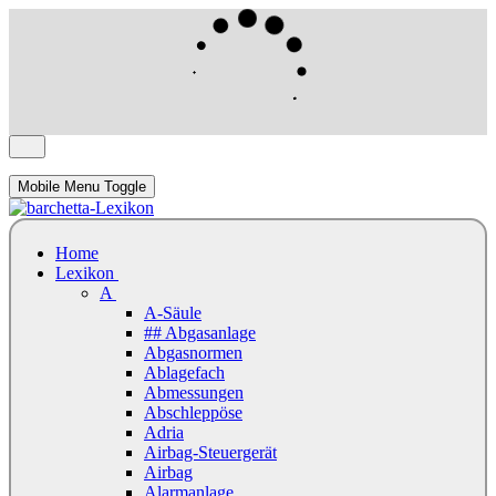
Mobile Menu Toggle
Home
Lexikon
A
A-Säule
## Abgasanlage
Abgasnormen
Ablagefach
Abmessungen
Abschleppöse
Adria
Airbag-Steuergerät
Airbag
Alarmanlage