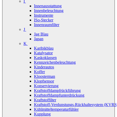
I
Innenausstattung
Innenbeleuchtung
Instrumente
ISo-Stecker
Innenraumfilter
J
Jag Blau
Japan
K
Karibikblau
Katalysator
Kaskoklassen
Kennzeichenbeleuchtung
Kinderautos
Koffer
Kloosterman
Klopfsensor
Konservierung
Kraftstoffdampfrückführung
Kraftstoffdampfunterdrückung
Kraftstoffilter
Kraftstoff-Verdunstungs-Rückhaltesystem (KVRS
Kühlmitteltemperaturfühler
Kupplung