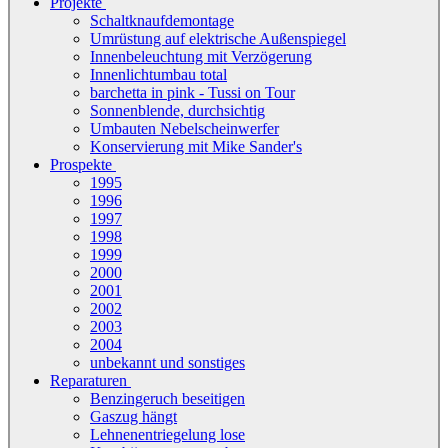
Projekte
Schaltknaufdemontage
Umrüstung auf elektrische Außenspiegel
Innenbeleuchtung mit Verzögerung
Innenlichtumbau total
barchetta in pink - Tussi on Tour
Sonnenblende, durchsichtig
Umbauten Nebelscheinwerfer
Konservierung mit Mike Sander's
Prospekte
1995
1996
1997
1998
1999
2000
2001
2002
2003
2004
unbekannt und sonstiges
Reparaturen
Benzingeruch beseitigen
Gaszug hängt
Lehnenentriegelung lose