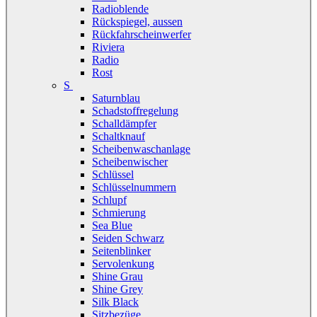
Radioblende
Rückspiegel, aussen
Rückfahrscheinwerfer
Riviera
Radio
Rost
S
Saturnblau
Schadstoffregelung
Schalldämpfer
Schaltknauf
Scheibenwaschanlage
Scheibenwischer
Schlüssel
Schlüsselnummern
Schlupf
Schmierung
Sea Blue
Seiden Schwarz
Seitenblinker
Servolenkung
Shine Grau
Shine Grey
Silk Black
Sitzbezüge