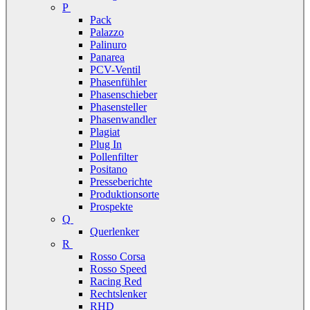
P
Pack
Palazzo
Palinuro
Panarea
PCV-Ventil
Phasenfühler
Phasenschieber
Phasensteller
Phasenwandler
Plagiat
Plug In
Pollenfilter
Positano
Presseberichte
Produktionsorte
Prospekte
Q
Querlenker
R
Rosso Corsa
Rosso Speed
Racing Red
Rechtslenker
RHD