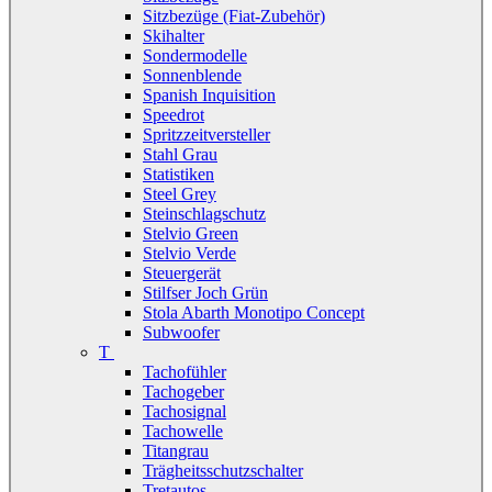
Sitzbezüge (Fiat-Zubehör)
Skihalter
Sondermodelle
Sonnenblende
Spanish Inquisition
Speedrot
Spritzzeitversteller
Stahl Grau
Statistiken
Steel Grey
Steinschlagschutz
Stelvio Green
Stelvio Verde
Steuergerät
Stilfser Joch Grün
Stola Abarth Monotipo Concept
Subwoofer
T
Tachofühler
Tachogeber
Tachosignal
Tachowelle
Titangrau
Trägheitsschutzschalter
Tretautos