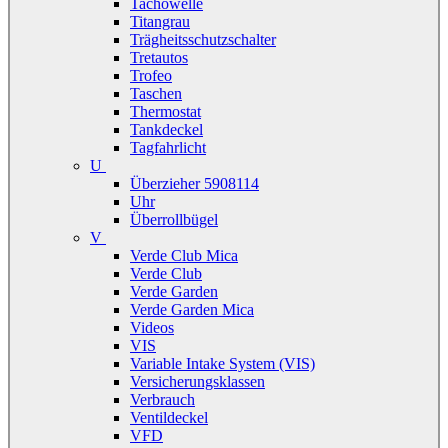
Tachowelle
Titangrau
Trägheitsschutzschalter
Tretautos
Trofeo
Taschen
Thermostat
Tankdeckel
Tagfahrlicht
U
Überzieher 5908114
Uhr
Überrollbügel
V
Verde Club Mica
Verde Club
Verde Garden
Verde Garden Mica
Videos
VIS
Variable Intake System (VIS)
Versicherungsklassen
Verbrauch
Ventildeckel
VFD