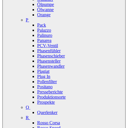
Ölpumpe
Ölwanne
Orange
P
Pack
Palazzo
Palinuro
Panarea
PCV-Ventil
Phasenfühler
Phasenschieber
Phasensteller
Phasenwandler
Plagiat
Plug In
Pollenfilter
Positano
Presseberichte
Produktionsorte
Prospekte
Q
Querlenker
R
Rosso Corsa
Rosso Speed