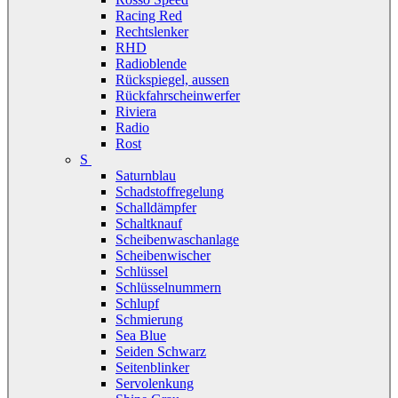
Racing Red
Rechtslenker
RHD
Radioblende
Rückspiegel, aussen
Rückfahrscheinwerfer
Riviera
Radio
Rost
S
Saturnblau
Schadstoffregelung
Schalldämpfer
Schaltknauf
Scheibenwaschanlage
Scheibenwischer
Schlüssel
Schlüsselnummern
Schlupf
Schmierung
Sea Blue
Seiden Schwarz
Seitenblinker
Servolenkung