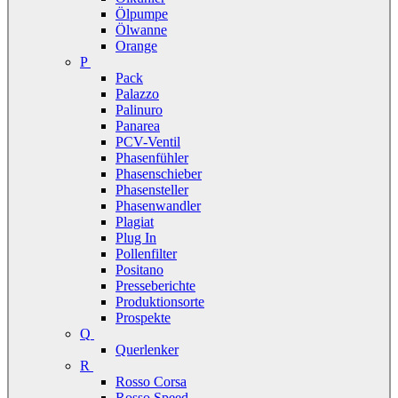
Ölpumpe
Ölwanne
Orange
P
Pack
Palazzo
Palinuro
Panarea
PCV-Ventil
Phasenfühler
Phasenschieber
Phasensteller
Phasenwandler
Plagiat
Plug In
Pollenfilter
Positano
Presseberichte
Produktionsorte
Prospekte
Q
Querlenker
R
Rosso Corsa
Rosso Speed