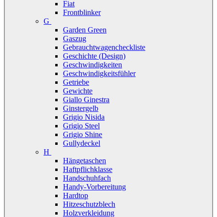
Fiat
Frontblinker
G
Garden Green
Gaszug
Gebrauchtwagencheckliste
Geschichte (Design)
Geschwindigkeiten
Geschwindigkeitsfühler
Getriebe
Gewichte
Giallo Ginestra
Ginstergelb
Grigio Nisida
Grigio Steel
Grigio Shine
Gullydeckel
H
Hängetaschen
Haftpflichklasse
Handschuhfach
Handy-Vorbereitung
Hardtop
Hitzeschutzblech
Holzverkleidung