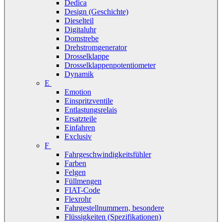
Dedica
Design (Geschichte)
Dieselteil
Digitaluhr
Domstrebe
Drehstromgenerator
Drosselklappe
Drosselklappenpotentiometer
Dynamik
E
Emotion
Einspritzventile
Entlastungsrelais
Ersatzteile
Einfahren
Exclusiv
F
Fahrgeschwindigkeitsfühler
Farben
Felgen
Füllmengen
FIAT-Code
Flexrohr
Fahrgestellnummern, besondere
Flüssigkeiten (Spezifikationen)