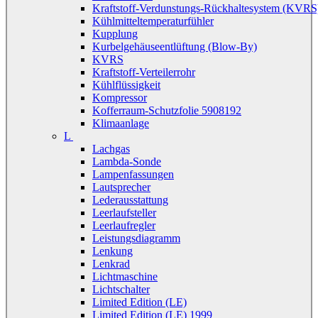
Kraftstoff-Verdunstungs-Rückhaltesystem (KVRS
Kühlmitteltemperaturfühler
Kupplung
Kurbelgehäuseentlüftung (Blow-By)
KVRS
Kraftstoff-Verteilerrohr
Kühlflüssigkeit
Kompressor
Kofferraum-Schutzfolie 5908192
Klimaanlage
L
Lachgas
Lambda-Sonde
Lampenfassungen
Lautsprecher
Lederausstattung
Leerlaufsteller
Leerlaufregler
Leistungsdiagramm
Lenkung
Lenkrad
Lichtmaschine
Lichtschalter
Limited Edition (LE)
Limited Edition (LE) 1999