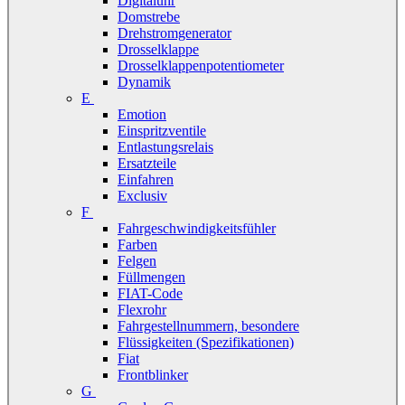
Digitaluhr
Domstrebe
Drehstromgenerator
Drosselklappe
Drosselklappenpotentiometer
Dynamik
E
Emotion
Einspritzventile
Entlastungsrelais
Ersatzteile
Einfahren
Exclusiv
F
Fahrgeschwindigkeitsfühler
Farben
Felgen
Füllmengen
FIAT-Code
Flexrohr
Fahrgestellnummern, besondere
Flüssigkeiten (Spezifikationen)
Fiat
Frontblinker
G