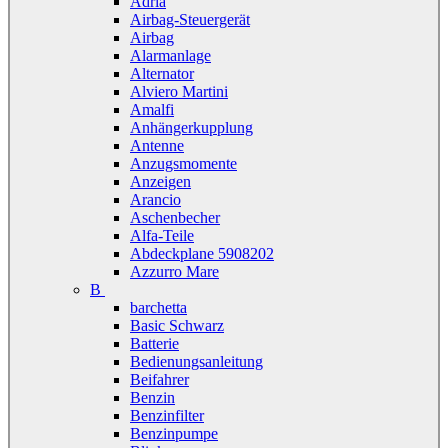
Adria
Airbag-Steuergerät
Airbag
Alarmanlage
Alternator
Alviero Martini
Amalfi
Anhängerkupplung
Antenne
Anzugsmomente
Anzeigen
Arancio
Aschenbecher
Alfa-Teile
Abdeckplane 5908202
Azzurro Mare
B
barchetta
Basic Schwarz
Batterie
Bedienungsanleitung
Beifahrer
Benzin
Benzinfilter
Benzinpumpe