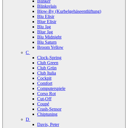
Blinker
Blinkrelais
Blow-By (Kurbelgehäseentlüftung)
Blu Elisir
Blue Elisir
Blu Jag
Blue Jag
Blu Midnight
Blu Saturn
Broom Yellow
C
Clock-Spring
Club Green
Club Grün
Club Italia
Cockpit
Comfort
Computerspiele
Corso Rot
Cut-Off
Coupé
Crash-Sensor
Chiptuning
D
Davis, Peter