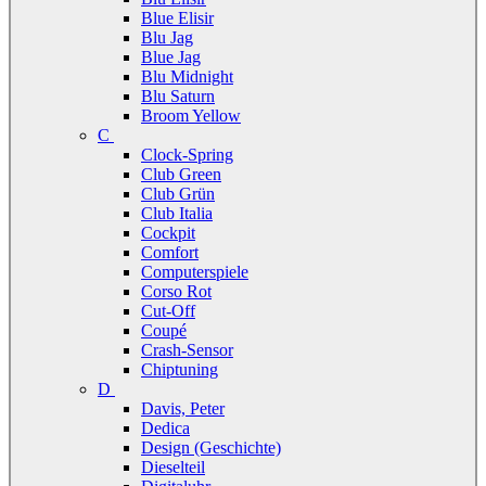
Blue Elisir
Blu Jag
Blue Jag
Blu Midnight
Blu Saturn
Broom Yellow
C
Clock-Spring
Club Green
Club Grün
Club Italia
Cockpit
Comfort
Computerspiele
Corso Rot
Cut-Off
Coupé
Crash-Sensor
Chiptuning
D
Davis, Peter
Dedica
Design (Geschichte)
Dieselteil