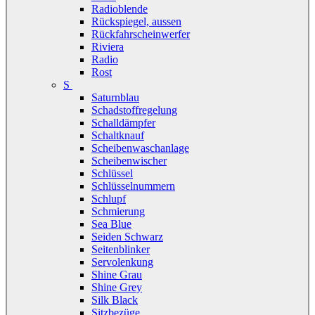
Radioblende
Rückspiegel, aussen
Rückfahrscheinwerfer
Riviera
Radio
Rost
S
Saturnblau
Schadstoffregelung
Schalldämpfer
Schaltknauf
Scheibenwaschanlage
Scheibenwischer
Schlüssel
Schlüsselnummern
Schlupf
Schmierung
Sea Blue
Seiden Schwarz
Seitenblinker
Servolenkung
Shine Grau
Shine Grey
Silk Black
Sitzbezüge