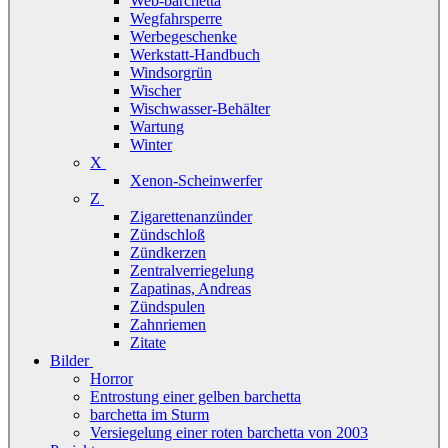
Web-barchetta
Wegfahrsperre
Werbegeschenke
Werkstatt-Handbuch
Windsorgrün
Wischer
Wischwasser-Behälter
Wartung
Winter
X
Xenon-Scheinwerfer
Z
Zigarettenanzünder
Zündschloß
Zündkerzen
Zentralverriegelung
Zapatinas, Andreas
Zündspulen
Zahnriemen
Zitate
Bilder
Horror
Entrostung einer gelben barchetta
barchetta im Sturm
Versiegelung einer roten barchetta von 2003