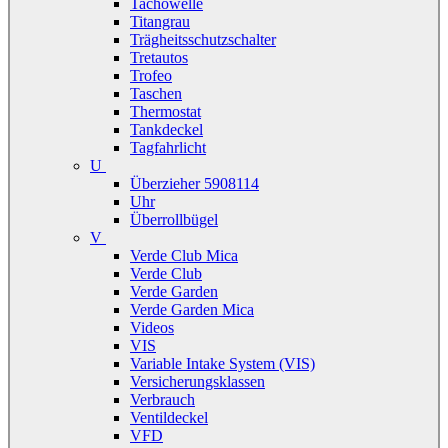
Tachowelle
Titangrau
Trägheitsschutzschalter
Tretautos
Trofeo
Taschen
Thermostat
Tankdeckel
Tagfahrlicht
U
Überzieher 5908114
Uhr
Überrollbügel
V
Verde Club Mica
Verde Club
Verde Garden
Verde Garden Mica
Videos
VIS
Variable Intake System (VIS)
Versicherungsklassen
Verbrauch
Ventildeckel
VFD