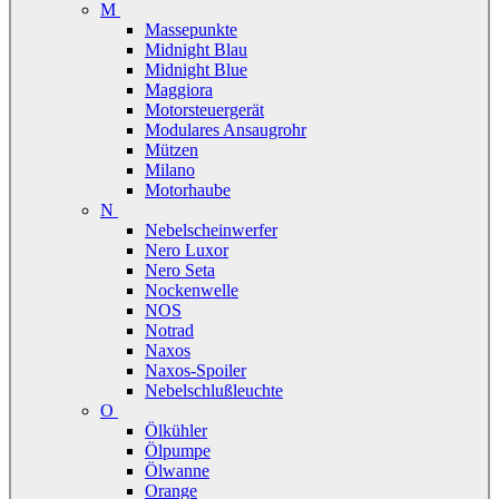
M
Massepunkte
Midnight Blau
Midnight Blue
Maggiora
Motorsteuergerät
Modulares Ansaugrohr
Mützen
Milano
Motorhaube
N
Nebelscheinwerfer
Nero Luxor
Nero Seta
Nockenwelle
NOS
Notrad
Naxos
Naxos-Spoiler
Nebelschlußleuchte
O
Ölkühler
Ölpumpe
Ölwanne
Orange