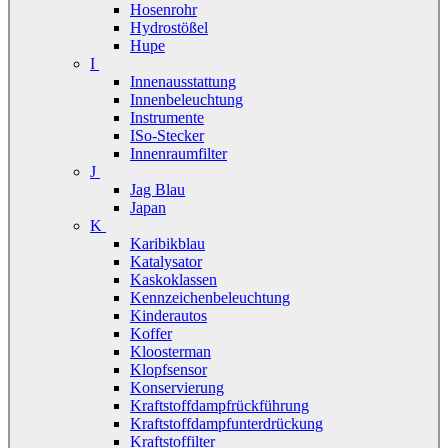
Hosenrohr
Hydrostößel
Hupe
I
Innenausstattung
Innenbeleuchtung
Instrumente
ISo-Stecker
Innenraumfilter
J
Jag Blau
Japan
K
Karibikblau
Katalysator
Kaskoklassen
Kennzeichenbeleuchtung
Kinderautos
Koffer
Kloosterman
Klopfsensor
Konservierung
Kraftstoffdampfrückführung
Kraftstoffdampfunterdrückung
Kraftstoffilter