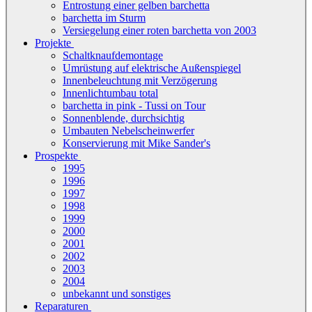
Entrostung einer gelben barchetta
barchetta im Sturm
Versiegelung einer roten barchetta von 2003
Projekte
Schaltknaufdemontage
Umrüstung auf elektrische Außenspiegel
Innenbeleuchtung mit Verzögerung
Innenlichtumbau total
barchetta in pink - Tussi on Tour
Sonnenblende, durchsichtig
Umbauten Nebelscheinwerfer
Konservierung mit Mike Sander's
Prospekte
1995
1996
1997
1998
1999
2000
2001
2002
2003
2004
unbekannt und sonstiges
Reparaturen