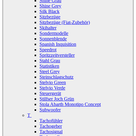
Shine Grau
Shine Grey
Silk Black
Sitzbezüge
Sitzbezüge (Fiat-Zubehör)
Skihalter
Sondermodelle
Sonnenblende
Spanish Inquisition
Speedrot
Spritzzeitversteller
Stahl Grau
Statistiken
Steel Grey
Steinschlagschutz
Stelvio Green
Stelvio Verde
Steuergerät
Stilfser Joch Grün
Stola Abarth Monotipo Concept
Subwoofer
T
Tachofühler
Tachogeber
Tachosignal