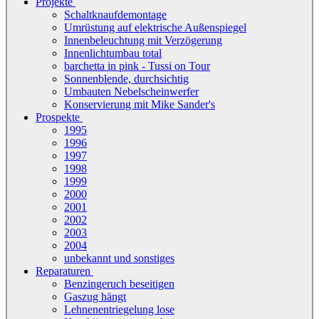
Projekte
Schaltknaufdemontage
Umrüstung auf elektrische Außenspiegel
Innenbeleuchtung mit Verzögerung
Innenlichtumbau total
barchetta in pink - Tussi on Tour
Sonnenblende, durchsichtig
Umbauten Nebelscheinwerfer
Konservierung mit Mike Sander's
Prospekte
1995
1996
1997
1998
1999
2000
2001
2002
2003
2004
unbekannt und sonstiges
Reparaturen
Benzingeruch beseitigen
Gaszug hängt
Lehnenentriegelung lose