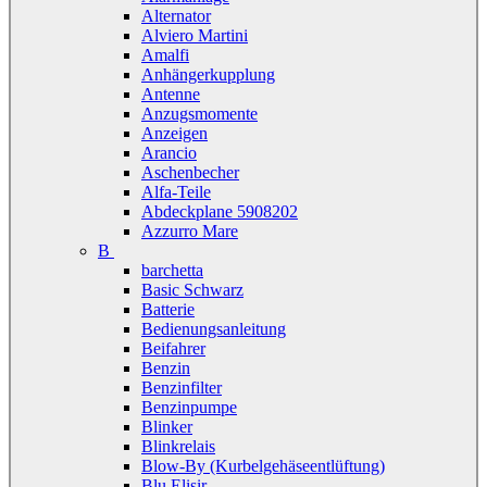
Alternator
Alviero Martini
Amalfi
Anhängerkupplung
Antenne
Anzugsmomente
Anzeigen
Arancio
Aschenbecher
Alfa-Teile
Abdeckplane 5908202
Azzurro Mare
B
barchetta
Basic Schwarz
Batterie
Bedienungsanleitung
Beifahrer
Benzin
Benzinfilter
Benzinpumpe
Blinker
Blinkrelais
Blow-By (Kurbelgehäseentlüftung)
Blu Elisir