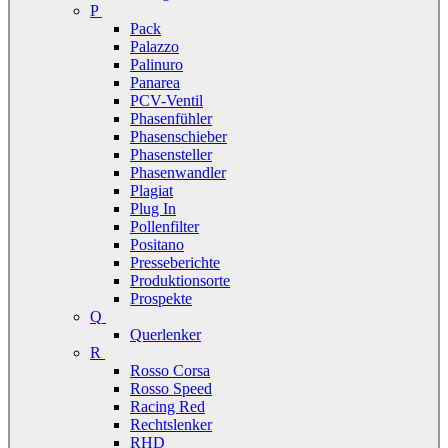
P
Pack
Palazzo
Palinuro
Panarea
PCV-Ventil
Phasenfühler
Phasenschieber
Phasensteller
Phasenwandler
Plagiat
Plug In
Pollenfilter
Positano
Presseberichte
Produktionsorte
Prospekte
Q
Querlenker
R
Rosso Corsa
Rosso Speed
Racing Red
Rechtslenker
RHD