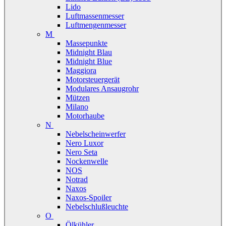
Lido
Luftmassenmesser
Luftmengenmesser
M
Massepunkte
Midnight Blau
Midnight Blue
Maggiora
Motorsteuergerät
Modulares Ansaugrohr
Mützen
Milano
Motorhaube
N
Nebelscheinwerfer
Nero Luxor
Nero Seta
Nockenwelle
NOS
Notrad
Naxos
Naxos-Spoiler
Nebelschlußleuchte
O
Ölkühler