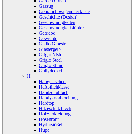
Garden Green
Gaszug
Gebrauchtwagencheckliste
Geschichte (Design)
Geschwindigkeiten
Geschwindigkeitsfühler
Getriebe
Gewichte
Giallo Ginestra
Ginstergelb
Grigio Nisida
Grigio Steel
Grigio Shine
Gullydeckel
H
Hängetaschen
Haftpflichklasse
Handschuhfach
Handy-Vorbereitung
Hardtop
Hitzeschutzblech
Holzverkleidung
Hosenrohr
Hydrostößel
Hupe