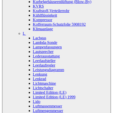
Kurbelgehäuseentlüftung (Blow-By)
KVRS
Kraftstoff-Verteilerrohr
Kühlflüssigkeit
Kompressor
Kofferraum-Schutzfolie 5908192
Klimaanlage
L
Lachgas
Lambda-Sonde
Lampenfassungen
Lautsprecher
Lederausstattung
Leerlaufsteller
Leerlaufregler
Leistungsdiagramm
Lenkung
Lenkrad
Lichtmaschine
Lichtschalter
Limited Edition (LE)
Limited Edition (LE) 1999
Lido
Luftmassenmesser
Luftmengenmesser