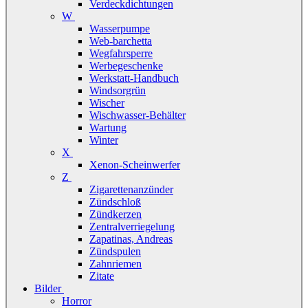
Verdeckdichtungen
W
Wasserpumpe
Web-barchetta
Wegfahrsperre
Werbegeschenke
Werkstatt-Handbuch
Windsorgrün
Wischer
Wischwasser-Behälter
Wartung
Winter
X
Xenon-Scheinwerfer
Z
Zigarettenanzünder
Zündschloß
Zündkerzen
Zentralverriegelung
Zapatinas, Andreas
Zündspulen
Zahnriemen
Zitate
Bilder
Horror