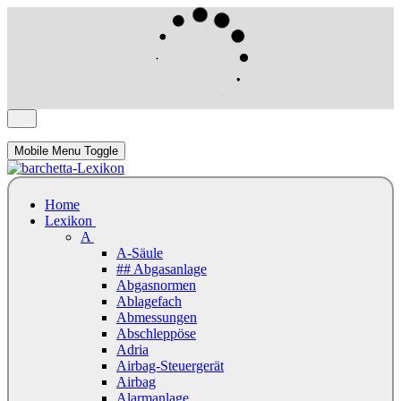
Mobile Menu Toggle
Home
Lexikon
A
A-Säule
## Abgasanlage
Abgasnormen
Ablagefach
Abmessungen
Abschleppöse
Adria
Airbag-Steuergerät
Airbag
Alarmanlage