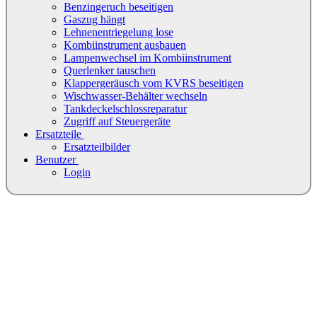
Benzingeruch beseitigen
Gaszug hängt
Lehnenentriegelung lose
Kombiinstrument ausbauen
Lampenwechsel im Kombiinstrument
Querlenker tauschen
Klappergeräusch vom KVRS beseitigen
Wischwasser-Behälter wechseln
Tankdeckelschlossreparatur
Zugriff auf Steuergeräte
Ersatzteile
Ersatzteilbilder
Benutzer
Login