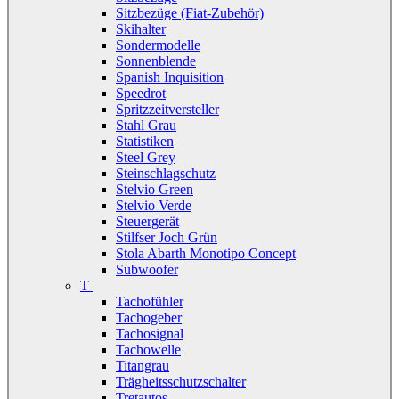
Sitzbezüge (Fiat-Zubehör)
Skihalter
Sondermodelle
Sonnenblende
Spanish Inquisition
Speedrot
Spritzzeitversteller
Stahl Grau
Statistiken
Steel Grey
Steinschlagschutz
Stelvio Green
Stelvio Verde
Steuergerät
Stilfser Joch Grün
Stola Abarth Monotipo Concept
Subwoofer
T
Tachofühler
Tachogeber
Tachosignal
Tachowelle
Titangrau
Trägheitsschutzschalter
Tretautos