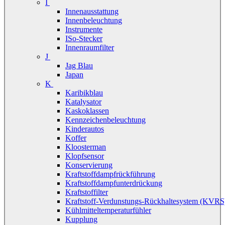
I
Innenausstattung
Innenbeleuchtung
Instrumente
ISo-Stecker
Innenraumfilter
J
Jag Blau
Japan
K
Karibikblau
Katalysator
Kaskoklassen
Kennzeichenbeleuchtung
Kinderautos
Koffer
Kloosterman
Klopfsensor
Konservierung
Kraftstoffdampfrückführung
Kraftstoffdampfunterdrückung
Kraftstoffilter
Kraftstoff-Verdunstungs-Rückhaltesystem (KVRS
Kühlmitteltemperaturfühler
Kupplung