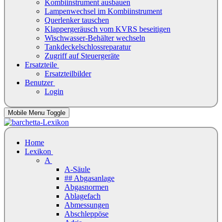
Kombiinstrument ausbauen
Lampenwechsel im Kombiinstrument
Querlenker tauschen
Klappergeräusch vom KVRS beseitigen
Wischwasser-Behälter wechseln
Tankdeckelschlossreparatur
Zugriff auf Steuergeräte
Ersatzteile
Ersatzteilbilder
Benutzer
Login
Mobile Menu Toggle
Home
Lexikon
A
A-Säule
## Abgasanlage
Abgasnormen
Ablagefach
Abmessungen
Abschleppöse