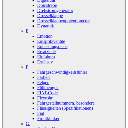
Digitaluhr
Domstrebe
Drehstromgenerator
Drosselklappe
Drosselklappenpotentiometer
Dynamik
E
Emotion
Einspritzventile
Entlastungsrelais
Ersatzteile
Einfahren
Exclusiv
F
Fahrgeschwindigkeitsfühler
Farben
Felgen
Füllmengen
FIAT-Code
Flexrohr
Fahrgestellnummern, besondere
Flüssigkeiten (Spezifikationen)
Fiat
Frontblinker
G