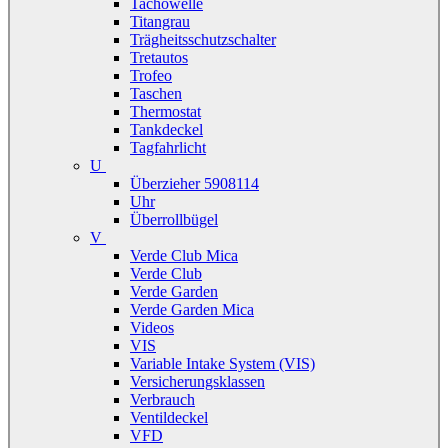
Tachowelle
Titangrau
Trägheitsschutzschalter
Tretautos
Trofeo
Taschen
Thermostat
Tankdeckel
Tagfahrlicht
U
Überzieher 5908114
Uhr
Überrollbügel
V
Verde Club Mica
Verde Club
Verde Garden
Verde Garden Mica
Videos
VIS
Variable Intake System (VIS)
Versicherungsklassen
Verbrauch
Ventildeckel
VFD