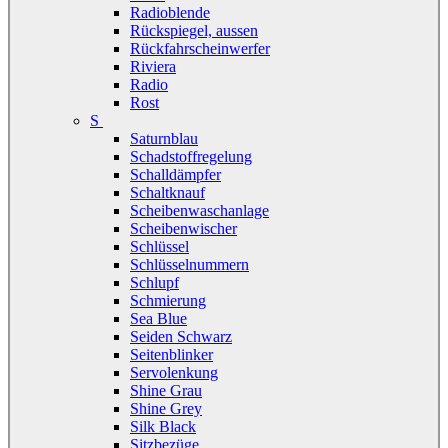
Radioblende
Rückspiegel, aussen
Rückfahrscheinwerfer
Riviera
Radio
Rost
S
Saturnblau
Schadstoffregelung
Schalldämpfer
Schaltknauf
Scheibenwaschanlage
Scheibenwischer
Schlüssel
Schlüsselnummern
Schlupf
Schmierung
Sea Blue
Seiden Schwarz
Seitenblinker
Servolenkung
Shine Grau
Shine Grey
Silk Black
Sitzbezüge