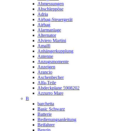
Abmessungen
Abschleppöse
Adria
Airbag-Steuergerät
Airbag
Alarmanlage
Alternator
Alviero Martini
Amalfi
Anhängerkupplung
Antenne
Anzugsmomente
Anzeigen
Arancio
Aschenbecher
Alfa-Teile
Abdeckplane 5908202
Azzurro Mare
B
barchetta
Basic Schwarz
Batterie
Bedienungsanleitung
Beifahrer
Benzin