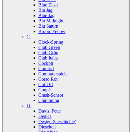
Blue Elisir
Blu Jag
Blue Jag
Blu Midnight
Blu Saturn
Broom Yellow
C
Clock-Spring
Club Green
Club Grün
Club Italia
Cockpit
Comfort
Computerspiele
Corso Rot
Cut-Off
Coupé
Crash-Sensor
Chiptuning
D
Davis, Peter
Dedica
Design (Geschichte)
Dieselteil