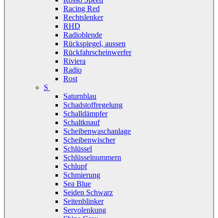
Racing Red
Rechtslenker
RHD
Radioblende
Rückspiegel, aussen
Rückfahrscheinwerfer
Riviera
Radio
Rost
S
Saturnblau
Schadstoffregelung
Schalldämpfer
Schaltknauf
Scheibenwaschanlage
Scheibenwischer
Schlüssel
Schlüsselnummern
Schlupf
Schmierung
Sea Blue
Seiden Schwarz
Seitenblinker
Servolenkung