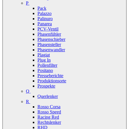
P
Pack
Palazzo
Palinuro
Panarea
PCV-Ventil
Phasenfühler
Phasenschieber
Phasensteller
Phasenwandler
Plagiat
Plug In
Pollenfilter
Positano
Presseberichte
Produktionsorte
Prospekte
Q
Querlenker
R
Rosso Corsa
Rosso Speed
Racing Red
Rechtslenker
RHD