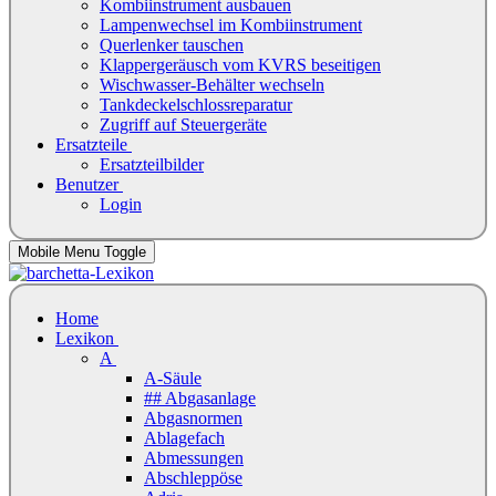
Kombiinstrument ausbauen
Lampenwechsel im Kombiinstrument
Querlenker tauschen
Klappergeräusch vom KVRS beseitigen
Wischwasser-Behälter wechseln
Tankdeckelschlossreparatur
Zugriff auf Steuergeräte
Ersatzteile
Ersatzteilbilder
Benutzer
Login
Mobile Menu Toggle
Home
Lexikon
A
A-Säule
## Abgasanlage
Abgasnormen
Ablagefach
Abmessungen
Abschleppöse