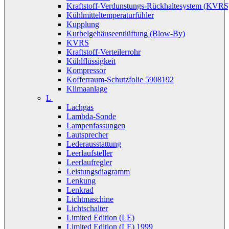
Kraftstoff-Verdunstungs-Rückhaltesystem (KVRS
Kühlmitteltemperaturfühler
Kupplung
Kurbelgehäuseentlüftung (Blow-By)
KVRS
Kraftstoff-Verteilerrohr
Kühlflüssigkeit
Kompressor
Kofferraum-Schutzfolie 5908192
Klimaanlage
L
Lachgas
Lambda-Sonde
Lampenfassungen
Lautsprecher
Lederausstattung
Leerlaufsteller
Leerlaufregler
Leistungsdiagramm
Lenkung
Lenkrad
Lichtmaschine
Lichtschalter
Limited Edition (LE)
Limited Edition (LE) 1999