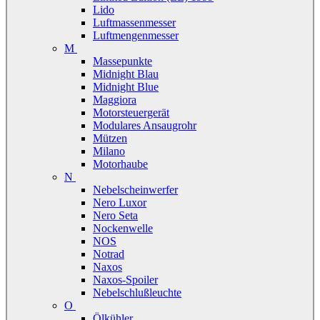
Lido
Luftmassenmesser
Luftmengenmesser
M
Massepunkte
Midnight Blau
Midnight Blue
Maggiora
Motorsteuergerät
Modulares Ansaugrohr
Mützen
Milano
Motorhaube
N
Nebelscheinwerfer
Nero Luxor
Nero Seta
Nockenwelle
NOS
Notrad
Naxos
Naxos-Spoiler
Nebelschlußleuchte
O
Ölkühler