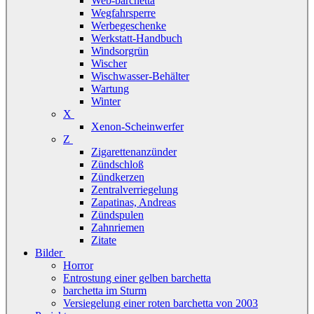
Web-barchetta
Wegfahrsperre
Werbegeschenke
Werkstatt-Handbuch
Windsorgrün
Wischer
Wischwasser-Behälter
Wartung
Winter
X
Xenon-Scheinwerfer
Z
Zigarettenanzünder
Zündschloß
Zündkerzen
Zentralverriegelung
Zapatinas, Andreas
Zündspulen
Zahnriemen
Zitate
Bilder
Horror
Entrostung einer gelben barchetta
barchetta im Sturm
Versiegelung einer roten barchetta von 2003