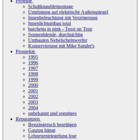
Projekte
Schaltknaufdemontage
Umrüstung auf elektrische Außenspiegel
Innenbeleuchtung mit Verzögerung
Innenlichtumbau total
barchetta in pink - Tussi on Tour
Sonnenblende, durchsichtig
Umbauten Nebelscheinwerfer
Konservierung mit Mike Sander's
Prospekte
1995
1996
1997
1998
1999
2000
2001
2002
2003
2004
unbekannt und sonstiges
Reparaturen
Benzingeruch beseitigen
Gaszug hängt
Lehnenentriegelung lose