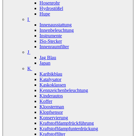
Hosenrohr
Hydrostößel
Hupe
I
Innenausstattung
Innenbeleuchtung
Instrumente
ISo-Stecker
Innenraumfilter
J
Jag Blau
Japan
K
Karibikblau
Katalysator
Kaskoklassen
Kennzeichenbeleuchtung
Kinderautos
Koffer
Kloosterman
Klopfsensor
Konservierung
Kraftstoffdampfrückführung
Kraftstoffdampfunterdrückung
Kraftstoffilter