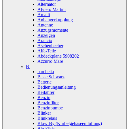
Alternator
Alviero Martini
Amalfi
Anhängerkupplung
Antenne
Anzugsmomente
Anzeigen
Arancio
Aschenbecher
Alfa-Teile
Abdeckplane 5908202
Azzurro Mare
B
barchetta
Basic Schwarz
Batterie
Bedienungsanleitung
Beifahrer
Benzin
Benzinfilter
Benzinpumpe
Blinker
Blinkrelais
Blow-By (Kurbelgehäseentlüftung)
Blu Elisir