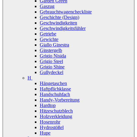
Garden Green
Gaszug
Gebrauchtwagencheckliste
Geschichte (Design)
Geschwindigkeiten
Geschwindigkeitsfühler
Getriebe
Gewichte
Giallo Ginestra
Ginstergelb
Grigio Nisida
Grigio Steel
Grigio Shine
Gullydeckel
H
Hängetaschen
Haftpflichklasse
Handschuhfach
Handy-Vorbereitung
Hardtop
Hitzeschutzblech
Holzverkleidung
Hosenrohr
Hydrostößel
Hupe