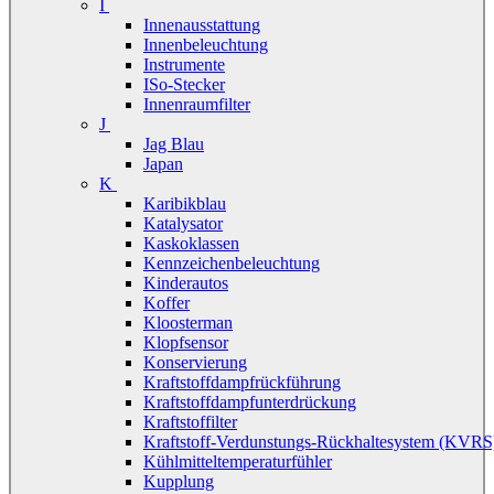
I
Innenausstattung
Innenbeleuchtung
Instrumente
ISo-Stecker
Innenraumfilter
J
Jag Blau
Japan
K
Karibikblau
Katalysator
Kaskoklassen
Kennzeichenbeleuchtung
Kinderautos
Koffer
Kloosterman
Klopfsensor
Konservierung
Kraftstoffdampfrückführung
Kraftstoffdampfunterdrückung
Kraftstoffilter
Kraftstoff-Verdunstungs-Rückhaltesystem (KVRS
Kühlmitteltemperaturfühler
Kupplung