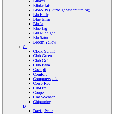
Blinker
Blinkrelais
Blow-By (Kurbelgehäseentlüftung)
Blu Elisir
Blue Elisir
Blu Jag
Blue Jag
Blu Midnight
Blu Saturn
Broom Yellow
C
Clock-Spring
Club Green
Club Grün
Club Italia
Cockpit
Comfort
Computerspiele
Corso Rot
Cut-Off
Coupé
Crash-Sensor
Chiptuning
D
Davis, Peter