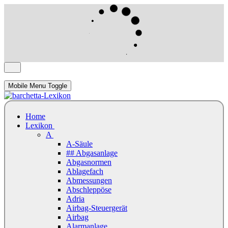
Mobile Menu Toggle
Home
Lexikon
A
A-Säule
## Abgasanlage
Abgasnormen
Ablagefach
Abmessungen
Abschleppöse
Adria
Airbag-Steuergerät
Airbag
Alarmanlage