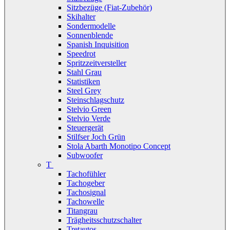
Sitzbezüge (Fiat-Zubehör)
Skihalter
Sondermodelle
Sonnenblende
Spanish Inquisition
Speedrot
Spritzzeitversteller
Stahl Grau
Statistiken
Steel Grey
Steinschlagschutz
Stelvio Green
Stelvio Verde
Steuergerät
Stilfser Joch Grün
Stola Abarth Monotipo Concept
Subwoofer
T
Tachofühler
Tachogeber
Tachosignal
Tachowelle
Titangrau
Trägheitsschutzschalter
Tretautos