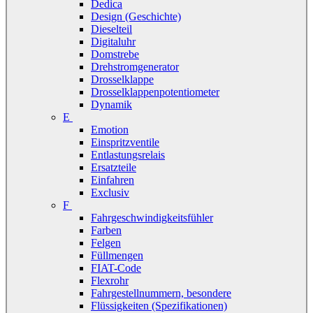
Dedica
Design (Geschichte)
Dieselteil
Digitaluhr
Domstrebe
Drehstromgenerator
Drosselklappe
Drosselklappenpotentiometer
Dynamik
E
Emotion
Einspritzventile
Entlastungsrelais
Ersatzteile
Einfahren
Exclusiv
F
Fahrgeschwindigkeitsfühler
Farben
Felgen
Füllmengen
FIAT-Code
Flexrohr
Fahrgestellnummern, besondere
Flüssigkeiten (Spezifikationen)