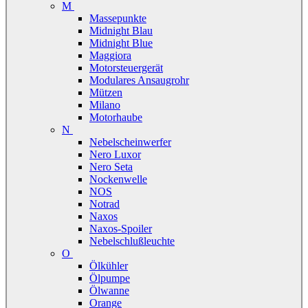
M
Massepunkte
Midnight Blau
Midnight Blue
Maggiora
Motorsteuergerät
Modulares Ansaugrohr
Mützen
Milano
Motorhaube
N
Nebelscheinwerfer
Nero Luxor
Nero Seta
Nockenwelle
NOS
Notrad
Naxos
Naxos-Spoiler
Nebelschlußleuchte
O
Ölkühler
Ölpumpe
Ölwanne
Orange