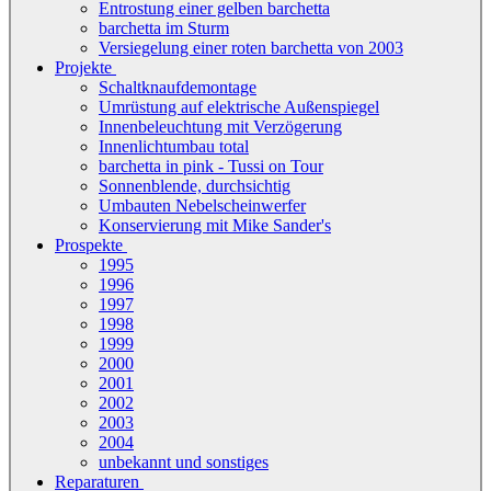
Entrostung einer gelben barchetta
barchetta im Sturm
Versiegelung einer roten barchetta von 2003
Projekte
Schaltknaufdemontage
Umrüstung auf elektrische Außenspiegel
Innenbeleuchtung mit Verzögerung
Innenlichtumbau total
barchetta in pink - Tussi on Tour
Sonnenblende, durchsichtig
Umbauten Nebelscheinwerfer
Konservierung mit Mike Sander's
Prospekte
1995
1996
1997
1998
1999
2000
2001
2002
2003
2004
unbekannt und sonstiges
Reparaturen