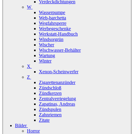
Verdeckdichtungen
W
Wasserpumpe
Web-barchetta
Wegfahrsperre
Werbegeschenke
Werkstatt-Handbuch
Windsorgrün
Wischer
Wischwasser-Behälter
Wartung
Winter
X
Xenon-Scheinwerfer
Z
Zigarettenanzünder
Zündschloß
Zündkerzen
Zentralverriegelung
Zapatinas, Andreas
Zündspulen
Zahnriemen
Zitate
Bilder
Horror