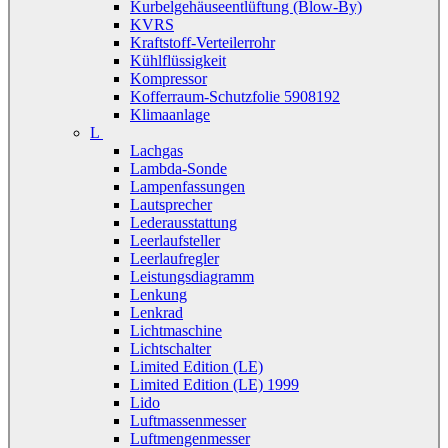
Kurbelgehäuseentlüftung (Blow-By)
KVRS
Kraftstoff-Verteilerrohr
Kühlflüssigkeit
Kompressor
Kofferraum-Schutzfolie 5908192
Klimaanlage
L
Lachgas
Lambda-Sonde
Lampenfassungen
Lautsprecher
Lederausstattung
Leerlaufsteller
Leerlaufregler
Leistungsdiagramm
Lenkung
Lenkrad
Lichtmaschine
Lichtschalter
Limited Edition (LE)
Limited Edition (LE) 1999
Lido
Luftmassenmesser
Luftmengenmesser