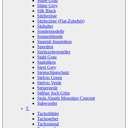
Shine Grau
Shine Grey
Silk Black
Sitzbezüge
Sitzbezüge (Fiat-Zubehör)
Skihalter
Sondermodelle
Sonnenblende
Spanish Inquisition
Speedrot
Spritzzeitversteller
Stahl Grau
Statistiken
Steel Grey
Steinschlagschutz
Stelvio Green
Stelvio Verde
Steuergerät
Stilfser Joch Grün
Stola Abarth Monotipo Concept
Subwoofer
T
Tachofühler
Tachogeber
Tachosignal