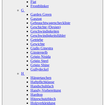
Fiat
Frontblinker
G
Garden Green
Gaszug
Gebrauchtwagencheckliste
Geschichte (Design)
Geschwindigkeiten
Geschwindigkeitsfühler
Getriebe
Gewichte
Giallo Ginestra
Ginstergelb
Grigio Nisida
Grigio Steel
Grigio Shine
Gullydeckel
H
Hängetaschen
Haftpflichklasse
Handschuhfach
Handy-Vorbereitung
Hardtop
Hitzeschutzblech
Holzverkleidung