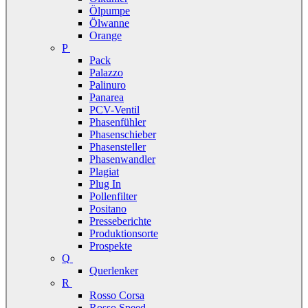
Ölpumpe
Ölwanne
Orange
P
Pack
Palazzo
Palinuro
Panarea
PCV-Ventil
Phasenfühler
Phasenschieber
Phasensteller
Phasenwandler
Plagiat
Plug In
Pollenfilter
Positano
Presseberichte
Produktionsorte
Prospekte
Q
Querlenker
R
Rosso Corsa
Rosso Speed