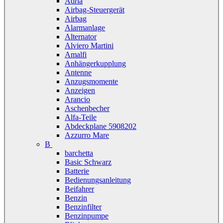
Adria
Airbag-Steuergerät
Airbag
Alarmanlage
Alternator
Alviero Martini
Amalfi
Anhängerkupplung
Antenne
Anzugsmomente
Anzeigen
Arancio
Aschenbecher
Alfa-Teile
Abdeckplane 5908202
Azzurro Mare
B
barchetta
Basic Schwarz
Batterie
Bedienungsanleitung
Beifahrer
Benzin
Benzinfilter
Benzinpumpe