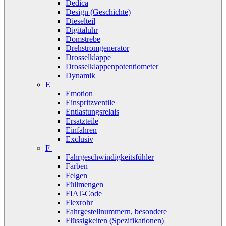
Dedica
Design (Geschichte)
Dieselteil
Digitaluhr
Domstrebe
Drehstromgenerator
Drosselklappe
Drosselklappenpotentiometer
Dynamik
E
Emotion
Einspritzventile
Entlastungsrelais
Ersatzteile
Einfahren
Exclusiv
F
Fahrgeschwindigkeitsfühler
Farben
Felgen
Füllmengen
FIAT-Code
Flexrohr
Fahrgestellnummern, besondere
Flüssigkeiten (Spezifikationen)