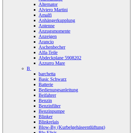
Alternator
Alviero Martini
Amalfi
Anhängerkupplung
Antenne
Anzugsmomente
Anzeigen
Arancio
Aschenbecher
Alfa-Teile
Abdeckplane 5908202
Azzurro Mare
B
barchetta
Basic Schwarz
Batterie
Bedienungsanleitung
Beifahrer
Benzin
Benzinfilter
Benzinpumpe
Blinker
Blinkrelais
Blow-By (Kurbelgehäseentlüftung)
Blu Elisir