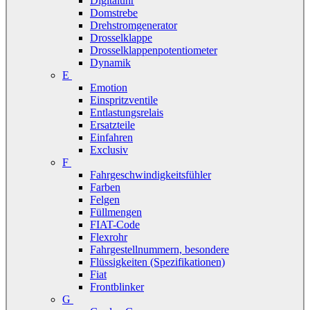
Digitaluhr
Domstrebe
Drehstromgenerator
Drosselklappe
Drosselklappenpotentiometer
Dynamik
E
Emotion
Einspritzventile
Entlastungsrelais
Ersatzteile
Einfahren
Exclusiv
F
Fahrgeschwindigkeitsfühler
Farben
Felgen
Füllmengen
FIAT-Code
Flexrohr
Fahrgestellnummern, besondere
Flüssigkeiten (Spezifikationen)
Fiat
Frontblinker
G