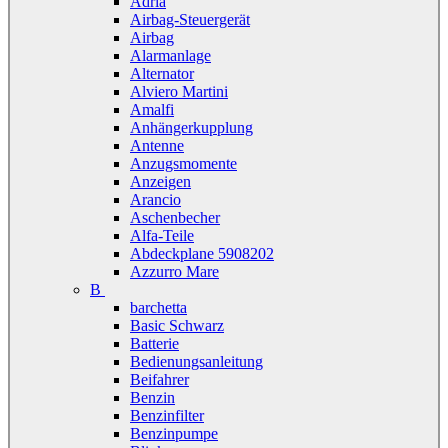
Adria
Airbag-Steuergerät
Airbag
Alarmanlage
Alternator
Alviero Martini
Amalfi
Anhängerkupplung
Antenne
Anzugsmomente
Anzeigen
Arancio
Aschenbecher
Alfa-Teile
Abdeckplane 5908202
Azzurro Mare
B
barchetta
Basic Schwarz
Batterie
Bedienungsanleitung
Beifahrer
Benzin
Benzinfilter
Benzinpumpe