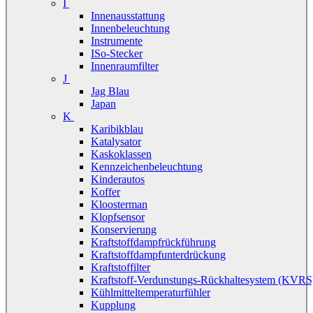
I
Innenausstattung
Innenbeleuchtung
Instrumente
ISo-Stecker
Innenraumfilter
J
Jag Blau
Japan
K
Karibikblau
Katalysator
Kaskoklassen
Kennzeichenbeleuchtung
Kinderautos
Koffer
Kloosterman
Klopfsensor
Konservierung
Kraftstoffdampfrückführung
Kraftstoffdampfunterdrückung
Kraftstoffilter
Kraftstoff-Verdunstungs-Rückhaltesystem (KVRS
Kühlmitteltemperaturfühler
Kupplung