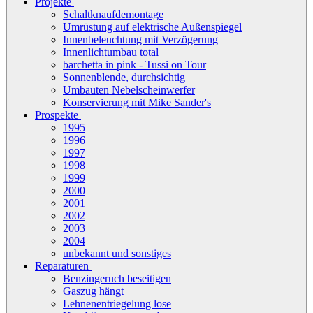
Projekte
Schaltknaufdemontage
Umrüstung auf elektrische Außenspiegel
Innenbeleuchtung mit Verzögerung
Innenlichtumbau total
barchetta in pink - Tussi on Tour
Sonnenblende, durchsichtig
Umbauten Nebelscheinwerfer
Konservierung mit Mike Sander's
Prospekte
1995
1996
1997
1998
1999
2000
2001
2002
2003
2004
unbekannt und sonstiges
Reparaturen
Benzingeruch beseitigen
Gaszug hängt
Lehnenentriegelung lose