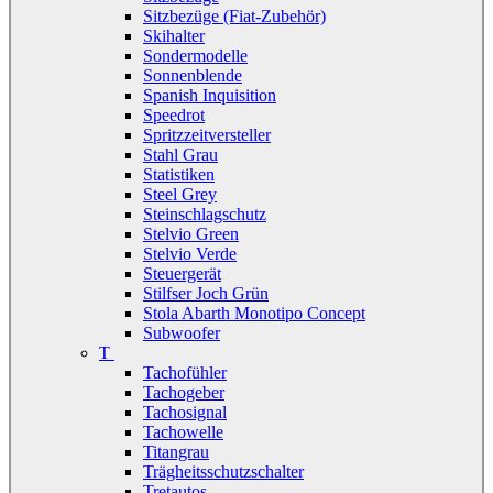
Sitzbezüge (Fiat-Zubehör)
Skihalter
Sondermodelle
Sonnenblende
Spanish Inquisition
Speedrot
Spritzzeitversteller
Stahl Grau
Statistiken
Steel Grey
Steinschlagschutz
Stelvio Green
Stelvio Verde
Steuergerät
Stilfser Joch Grün
Stola Abarth Monotipo Concept
Subwoofer
T
Tachofühler
Tachogeber
Tachosignal
Tachowelle
Titangrau
Trägheitsschutzschalter
Tretautos