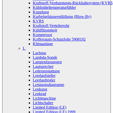
Kraftstoff-Verdunstungs-Rückhaltesystem (KVRS
Kühlmitteltemperaturfühler
Kupplung
Kurbelgehäuseentlüftung (Blow-By)
KVRS
Kraftstoff-Verteilerrohr
Kühlflüssigkeit
Kompressor
Kofferraum-Schutzfolie 5908192
Klimaanlage
L
Lachgas
Lambda-Sonde
Lampenfassungen
Lautsprecher
Lederausstattung
Leerlaufsteller
Leerlaufregler
Leistungsdiagramm
Lenkung
Lenkrad
Lichtmaschine
Lichtschalter
Limited Edition (LE)
Limited Edition (LE) 1999