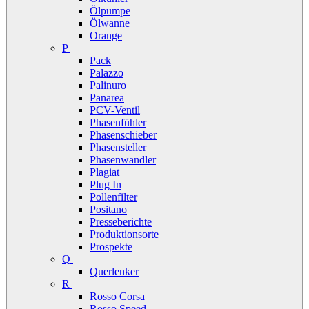
Ölpumpe
Ölwanne
Orange
P
Pack
Palazzo
Palinuro
Panarea
PCV-Ventil
Phasenfühler
Phasenschieber
Phasensteller
Phasenwandler
Plagiat
Plug In
Pollenfilter
Positano
Presseberichte
Produktionsorte
Prospekte
Q
Querlenker
R
Rosso Corsa
Rosso Speed