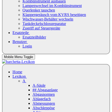
Kombiinstrument ausbauen
Lampenwechsel im Kombiinstrument
Querlenker tauschen
Klappergeräusch vom KVRS beseitigen
Wischwasser-Behälter wechseln
Tankdeckelschlossreparatur
Zugriff auf Steuergeräte
Ersatzteile
Ersatzteilbilder
Benutzer
Login
Mobile Menu Toggle
Home
Lexikon
A
A-Säule
## Abgasanlage
Abgasnormen
Ablagefach
Abmessungen
Abschleppöse