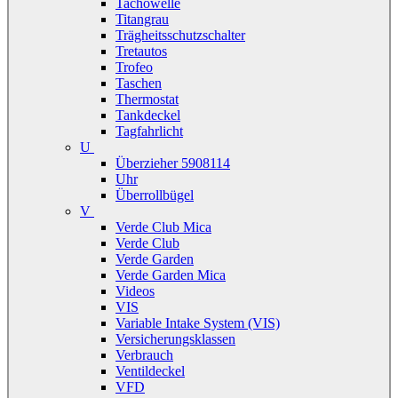
Tachowelle
Titangrau
Trägheitsschutzschalter
Tretautos
Trofeo
Taschen
Thermostat
Tankdeckel
Tagfahrlicht
U
Überzieher 5908114
Uhr
Überrollbügel
V
Verde Club Mica
Verde Club
Verde Garden
Verde Garden Mica
Videos
VIS
Variable Intake System (VIS)
Versicherungsklassen
Verbrauch
Ventildeckel
VFD