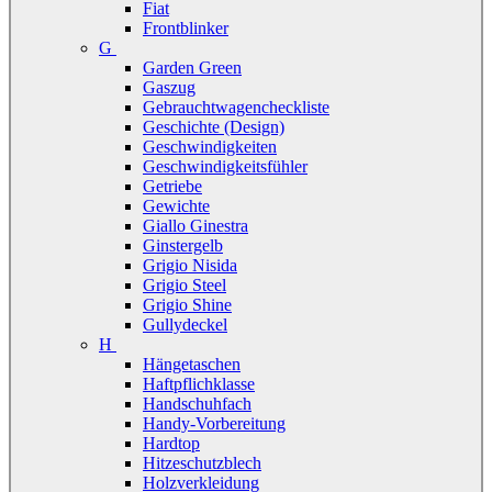
Fiat
Frontblinker
G
Garden Green
Gaszug
Gebrauchtwagencheckliste
Geschichte (Design)
Geschwindigkeiten
Geschwindigkeitsfühler
Getriebe
Gewichte
Giallo Ginestra
Ginstergelb
Grigio Nisida
Grigio Steel
Grigio Shine
Gullydeckel
H
Hängetaschen
Haftpflichklasse
Handschuhfach
Handy-Vorbereitung
Hardtop
Hitzeschutzblech
Holzverkleidung