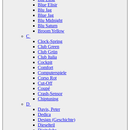
Blue Elisir
Blu Jag
Blue Jag
Blu Midnight
Blu Saturn
Broom Yellow
C
Clock-Spring
Club Green
Club Grün
Club Italia
Cockpit
Comfort
Computerspiele
Corso Rot
Cut-Off
Coupé
Crash-Sensor
Chiptuning
D
Davis, Peter
Dedica
Design (Geschichte)
Dieselteil