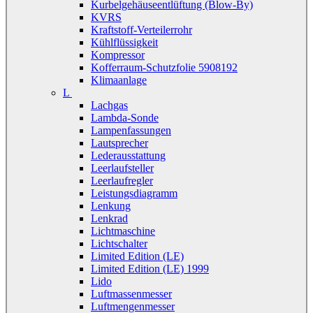
Kurbelgehäuseentlüftung (Blow-By)
KVRS
Kraftstoff-Verteilerrohr
Kühlflüssigkeit
Kompressor
Kofferraum-Schutzfolie 5908192
Klimaanlage
L
Lachgas
Lambda-Sonde
Lampenfassungen
Lautsprecher
Lederausstattung
Leerlaufsteller
Leerlaufregler
Leistungsdiagramm
Lenkung
Lenkrad
Lichtmaschine
Lichtschalter
Limited Edition (LE)
Limited Edition (LE) 1999
Lido
Luftmassenmesser
Luftmengenmesser