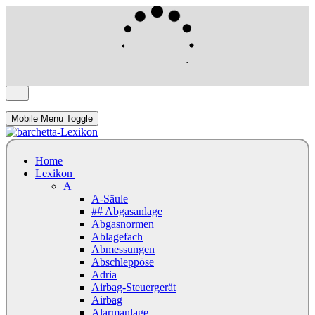
Mobile Menu Toggle
Home
Lexikon
A
A-Säule
## Abgasanlage
Abgasnormen
Ablagefach
Abmessungen
Abschleppöse
Adria
Airbag-Steuergerät
Airbag
Alarmanlage