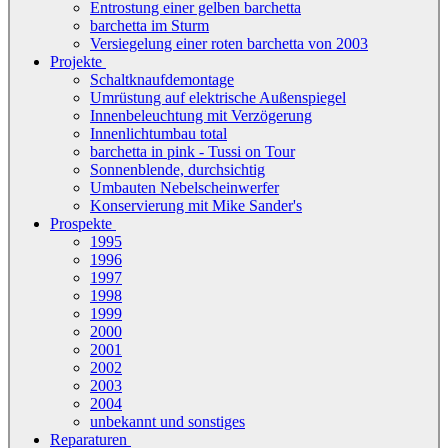
Entrostung einer gelben barchetta
barchetta im Sturm
Versiegelung einer roten barchetta von 2003
Projekte
Schaltknaufdemontage
Umrüstung auf elektrische Außenspiegel
Innenbeleuchtung mit Verzögerung
Innenlichtumbau total
barchetta in pink - Tussi on Tour
Sonnenblende, durchsichtig
Umbauten Nebelscheinwerfer
Konservierung mit Mike Sander's
Prospekte
1995
1996
1997
1998
1999
2000
2001
2002
2003
2004
unbekannt und sonstiges
Reparaturen