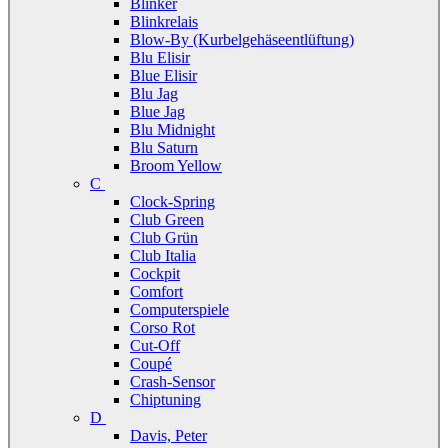
Blinker
Blinkrelais
Blow-By (Kurbelgehäseentlüftung)
Blu Elisir
Blue Elisir
Blu Jag
Blue Jag
Blu Midnight
Blu Saturn
Broom Yellow
C
Clock-Spring
Club Green
Club Grün
Club Italia
Cockpit
Comfort
Computerspiele
Corso Rot
Cut-Off
Coupé
Crash-Sensor
Chiptuning
D
Davis, Peter