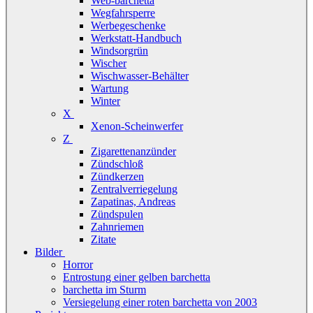
Web-barchetta
Wegfahrsperre
Werbegeschenke
Werkstatt-Handbuch
Windsorgrün
Wischer
Wischwasser-Behälter
Wartung
Winter
X
Xenon-Scheinwerfer
Z
Zigarettenanzünder
Zündschloß
Zündkerzen
Zentralverriegelung
Zapatinas, Andreas
Zündspulen
Zahnriemen
Zitate
Bilder
Horror
Entrostung einer gelben barchetta
barchetta im Sturm
Versiegelung einer roten barchetta von 2003