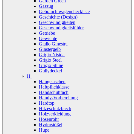
Garden Green
Gaszug
Gebrauchtwagencheckliste
Geschichte (Design)
Geschwindigkeiten
Geschwindigkeitsfühler
Getriebe
Gewichte
Giallo Ginestra
Ginstergelb
Grigio Nisida
Grigio Steel
Grigio Shine
Gullydeckel
H
Hängetaschen
Haftpflichklasse
Handschuhfach
Handy-Vorbereitung
Hardtop
Hitzeschutzblech
Holzverkleidung
Hosenrohr
Hydrostößel
Hupe