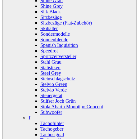
Shine Grau
Shine Grey
Silk Black
Sitzbezüge
Sitzbezüge (Fiat-Zubehör)
Skihalter
Sondermodelle
Sonnenblende
Spanish Inquisition
Speedrot
Spritzzeitversteller
Stahl Grau
Statistiken
Steel Grey
Steinschlagschutz
Stelvio Green
Stelvio Verde
Steuergerät
Stilfser Joch Grün
Stola Abarth Monotipo Concept
Subwoofer
T
Tachofühler
Tachogeber
Tachosignal