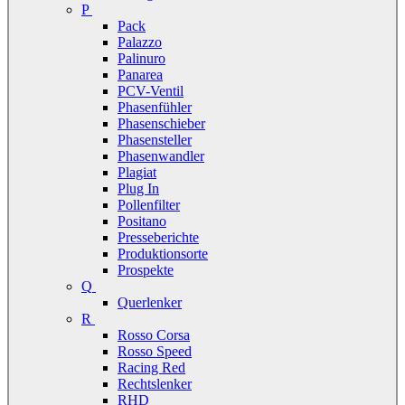
P
Pack
Palazzo
Palinuro
Panarea
PCV-Ventil
Phasenfühler
Phasenschieber
Phasensteller
Phasenwandler
Plagiat
Plug In
Pollenfilter
Positano
Presseberichte
Produktionsorte
Prospekte
Q
Querlenker
R
Rosso Corsa
Rosso Speed
Racing Red
Rechtslenker
RHD