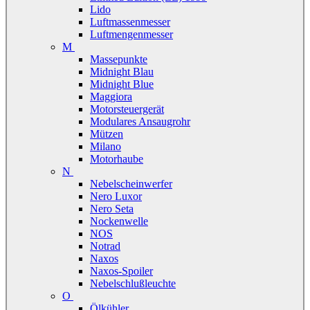
Lido
Luftmassenmesser
Luftmengenmesser
M
Massepunkte
Midnight Blau
Midnight Blue
Maggiora
Motorsteuergerät
Modulares Ansaugrohr
Mützen
Milano
Motorhaube
N
Nebelscheinwerfer
Nero Luxor
Nero Seta
Nockenwelle
NOS
Notrad
Naxos
Naxos-Spoiler
Nebelschlußleuchte
O
Ölkühler