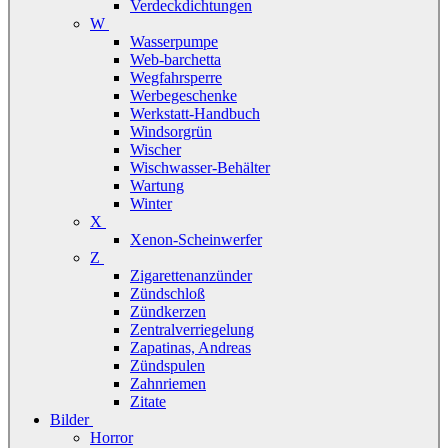
Verdeckdichtungen
W
Wasserpumpe
Web-barchetta
Wegfahrsperre
Werbegeschenke
Werkstatt-Handbuch
Windsorgrün
Wischer
Wischwasser-Behälter
Wartung
Winter
X
Xenon-Scheinwerfer
Z
Zigarettenanzünder
Zündschloß
Zündkerzen
Zentralverriegelung
Zapatinas, Andreas
Zündspulen
Zahnriemen
Zitate
Bilder
Horror