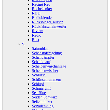
Racing Red
Rechtslenker
RHD
Radioblende
Rückspiegel, aussen
Rückfahrscheinwerfer
Riviera
Radio
Rost
S
Saturnblau
Schadstoffregelung
Schalldämpfer
Schaltknauf
Scheibenwaschanlage
Scheibenwischer
Schlüssel
Schlüsselnummern
Schlupf
Schmierung
Sea Blue
Seiden Schwarz
Seitenblinker
Servolenkung