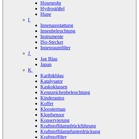
Hosenrohr
Hydrostößel
Hupe
I
Innenausstattung
Innenbeleuchtung
Instrumente
ISo-Stecker
Innenraumfilter
J
Jag Blau
Japan
K
Karibikblau
Katalysator
Kaskoklassen
Kennzeichenbeleuchtung
Kinderautos
Koffer
Kloosterman
Klopfsensor
Konservierung
Kraftstoffdampfrückführung
Kraftstoffdampfunterdrückung
Kraftstoffilter