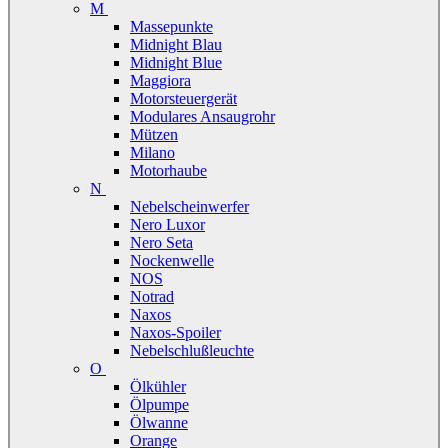
M
Massepunkte
Midnight Blau
Midnight Blue
Maggiora
Motorsteuergerät
Modulares Ansaugrohr
Mützen
Milano
Motorhaube
N
Nebelscheinwerfer
Nero Luxor
Nero Seta
Nockenwelle
NOS
Notrad
Naxos
Naxos-Spoiler
Nebelschlußleuchte
O
Ölkühler
Ölpumpe
Ölwanne
Orange