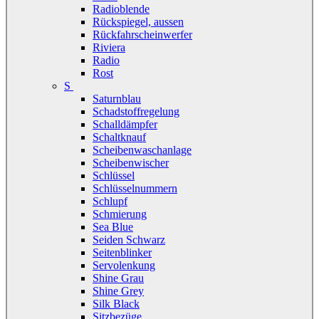
Radioblende
Rückspiegel, aussen
Rückfahrscheinwerfer
Riviera
Radio
Rost
S
Saturnblau
Schadstoffregelung
Schalldämpfer
Schaltknauf
Scheibenwaschanlage
Scheibenwischer
Schlüssel
Schlüsselnummern
Schlupf
Schmierung
Sea Blue
Seiden Schwarz
Seitenblinker
Servolenkung
Shine Grau
Shine Grey
Silk Black
Sitzbezüge