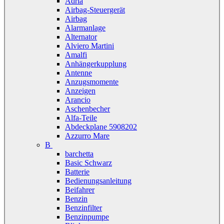
Adria
Airbag-Steuergerät
Airbag
Alarmanlage
Alternator
Alviero Martini
Amalfi
Anhängerkupplung
Antenne
Anzugsmomente
Anzeigen
Arancio
Aschenbecher
Alfa-Teile
Abdeckplane 5908202
Azzurro Mare
B
barchetta
Basic Schwarz
Batterie
Bedienungsanleitung
Beifahrer
Benzin
Benzinfilter
Benzinpumpe