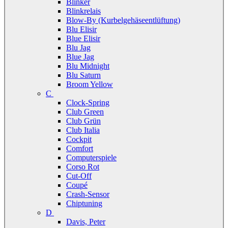
Blinker
Blinkrelais
Blow-By (Kurbelgehäseentlüftung)
Blu Elisir
Blue Elisir
Blu Jag
Blue Jag
Blu Midnight
Blu Saturn
Broom Yellow
C
Clock-Spring
Club Green
Club Grün
Club Italia
Cockpit
Comfort
Computerspiele
Corso Rot
Cut-Off
Coupé
Crash-Sensor
Chiptuning
D
Davis, Peter