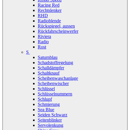
Racing Red
Rechtslenker
RHD
Radioblende
Rückspiegel, aussen
Rückfahrscheinwerfer
Riviera
Radio
Rost
S
Saturnblau
Schadstoffregelung
Schalldämpfer
Schaltknauf
Scheibenwaschanlage
Scheibenwischer
Schlüssel
Schlüsselnummern
Schlupf
Schmierung
Sea Blue
Seiden Schwarz
Seitenblinker
Servolenkung