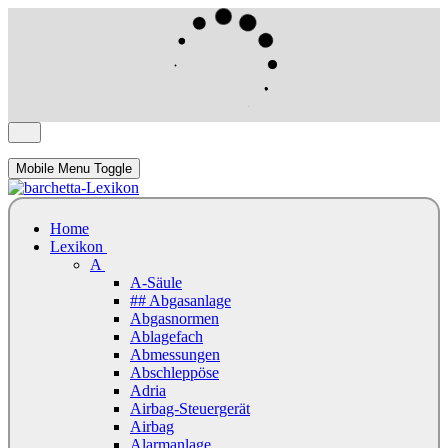
Mobile Menu Toggle
Home
Lexikon
A
A-Säule
## Abgasanlage
Abgasnormen
Ablagefach
Abmessungen
Abschleppöse
Adria
Airbag-Steuergerät
Airbag
Alarmanlage