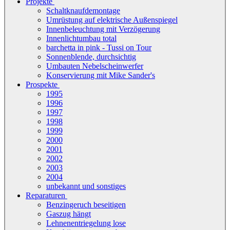
Projekte
Schaltknaufdemontage
Umrüstung auf elektrische Außenspiegel
Innenbeleuchtung mit Verzögerung
Innenlichtumbau total
barchetta in pink - Tussi on Tour
Sonnenblende, durchsichtig
Umbauten Nebelscheinwerfer
Konservierung mit Mike Sander's
Prospekte
1995
1996
1997
1998
1999
2000
2001
2002
2003
2004
unbekannt und sonstiges
Reparaturen
Benzingeruch beseitigen
Gaszug hängt
Lehnenentriegelung lose