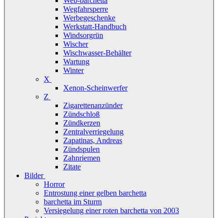
Web-barchetta
Wegfahrsperre
Werbegeschenke
Werkstatt-Handbuch
Windsorgrün
Wischer
Wischwasser-Behälter
Wartung
Winter
X
Xenon-Scheinwerfer
Z
Zigarettenanzünder
Zündschloß
Zündkerzen
Zentralverriegelung
Zapatinas, Andreas
Zündspulen
Zahnriemen
Zitate
Bilder
Horror
Entrostung einer gelben barchetta
barchetta im Sturm
Versiegelung einer roten barchetta von 2003