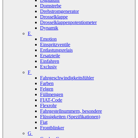
Digitaluhr
Domstrebe
Drehstromgenerator
Drosselklappe
Drosselklappenpotentiometer
Dynamik
E
Emotion
Einspritzventile
Entlastungsrelais
Ersatzteile
Einfahren
Exclusiv
F
Fahrgeschwindigkeitsfühler
Farben
Felgen
Füllmengen
FIAT-Code
Flexrohr
Fahrgestellnummern, besondere
Flüssigkeiten (Spezifikationen)
Fiat
Frontblinker
G