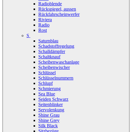
Radioblende
Rückspiegel, aussen
Rückfahrscheinwerfer
Riviera
Radio
Rost
S
Saturnblau
Schadstoffregelung
Schalldämpfer
Schaltknauf
Scheibenwaschanlage
Scheibenwischer
Schlüssel
Schlüsselnummern
Schlupf
Schmierung
Sea Blue
Seiden Schwarz
Seitenblinker
Servolenkung
Shine Grau
Shine Grey
Silk Black
Sitzbezüge