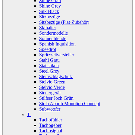
Shine Grau
Shine Grey
Silk Black
Sitzbezüge
Sitzbezüge (Fiat-Zubehör)
Skihalter
Sondermodelle
Sonnenblende
Spanish Inquisition
Speedrot
Spritzzeitversteller
Stahl Grau
Statistiken
Steel Grey
Steinschlagschutz
Stelvio Green
Stelvio Verde
Steuergerät
Stilfser Joch Grün
Stola Abarth Monotipo Concept
Subwoofer
T
Tachofühler
Tachogeber
Tachosignal