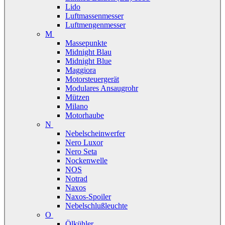
Lido
Luftmassenmesser
Luftmengenmesser
M
Massepunkte
Midnight Blau
Midnight Blue
Maggiora
Motorsteuergerät
Modulares Ansaugrohr
Mützen
Milano
Motorhaube
N
Nebelscheinwerfer
Nero Luxor
Nero Seta
Nockenwelle
NOS
Notrad
Naxos
Naxos-Spoiler
Nebelschlußleuchte
O
Ölkühler