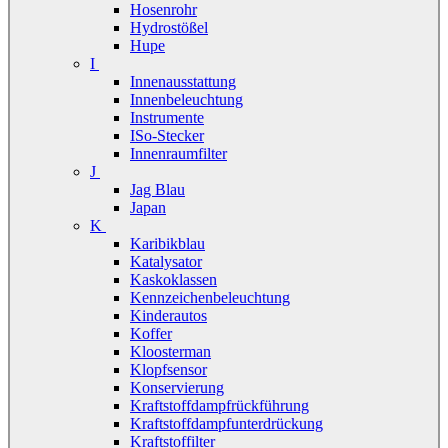
Hosenrohr
Hydrostößel
Hupe
I
Innenausstattung
Innenbeleuchtung
Instrumente
ISo-Stecker
Innenraumfilter
J
Jag Blau
Japan
K
Karibikblau
Katalysator
Kaskoklassen
Kennzeichenbeleuchtung
Kinderautos
Koffer
Kloosterman
Klopfsensor
Konservierung
Kraftstoffdampfrückführung
Kraftstoffdampfunterdrückung
Kraftstoffilter