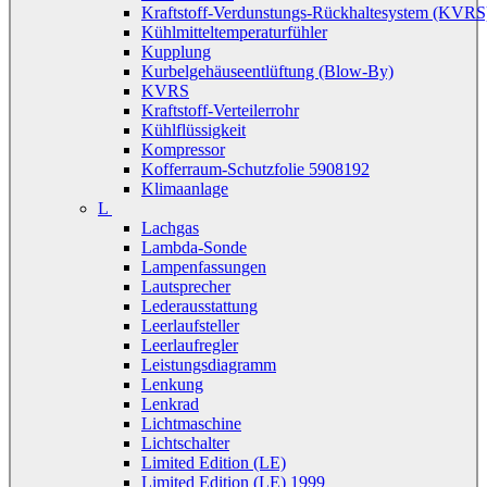
Kraftstoff-Verdunstungs-Rückhaltesystem (KVRS
Kühlmitteltemperaturfühler
Kupplung
Kurbelgehäuseentlüftung (Blow-By)
KVRS
Kraftstoff-Verteilerrohr
Kühlflüssigkeit
Kompressor
Kofferraum-Schutzfolie 5908192
Klimaanlage
L
Lachgas
Lambda-Sonde
Lampenfassungen
Lautsprecher
Lederausstattung
Leerlaufsteller
Leerlaufregler
Leistungsdiagramm
Lenkung
Lenkrad
Lichtmaschine
Lichtschalter
Limited Edition (LE)
Limited Edition (LE) 1999