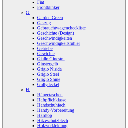
Fiat
Frontblinker
G
Garden Green
Gaszug
Gebrauchtwagencheckliste
Geschichte (Design)
Geschwindigkeiten
Geschwindigkeitsfühler
Getriebe
Gewichte
Giallo Ginestra
Ginstergelb
Grigio Nisida
Grigio Steel
Grigio Shine
Gullydeckel
H
Hängetaschen
Haftpflichklasse
Handschuhfach
Handy-Vorbereitung
Hardtop
Hitzeschutzblech
Holzverkleidung