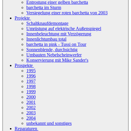
Entrostung einer gelben barchetta
barchetta im Sturm
Versiegelung einer roten barchetta von 2003
Projekte
Schaltknaufdemontage
Umrüstung auf elektrische Außenspiegel
Innenbeleuchtung mit Verzögerung
Innenlichtumbau total
barchetta in pink - Tussi on Tour
Sonnenblende, durchsichtig
Umbauten Nebelscheinwerfer
Konservierung mit Mike Sander's
Prospekte
1995
1996
1997
1998
1999
2000
2001
2002
2003
2004
unbekannt und sonstiges
Reparaturen