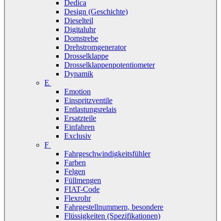
Dedica
Design (Geschichte)
Dieselteil
Digitaluhr
Domstrebe
Drehstromgenerator
Drosselklappe
Drosselklappenpotentiometer
Dynamik
E
Emotion
Einspritzventile
Entlastungsrelais
Ersatzteile
Einfahren
Exclusiv
F
Fahrgeschwindigkeitsfühler
Farben
Felgen
Füllmengen
FIAT-Code
Flexrohr
Fahrgestellnummern, besondere
Flüssigkeiten (Spezifikationen)