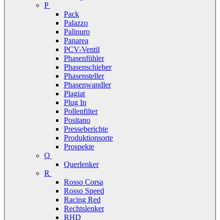
P
Pack
Palazzo
Palinuro
Panarea
PCV-Ventil
Phasenfühler
Phasenschieber
Phasensteller
Phasenwandler
Plagiat
Plug In
Pollenfilter
Positano
Presseberichte
Produktionsorte
Prospekte
Q
Querlenker
R
Rosso Corsa
Rosso Speed
Racing Red
Rechtslenker
RHD