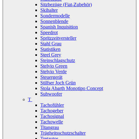
Sitzbezüge (Fiat-Zubehör)
Skihalter
Sondermodelle
Sonnenblende
Spanish Inquisition
Speedrot
Spritzzeitversteller
Stahl Grau
Statistiken
Steel Grey
Steinschlagschutz
Stelvio Green
Stelvio Verde
Steuergerät
Stilfser Joch Grün
Stola Abarth Monotipo Concept
Subwoofer
T
Tachofühler
Tachogeber
Tachosignal
Tachowelle
Titangrau
Trägheitsschutzschalter
Tretautos