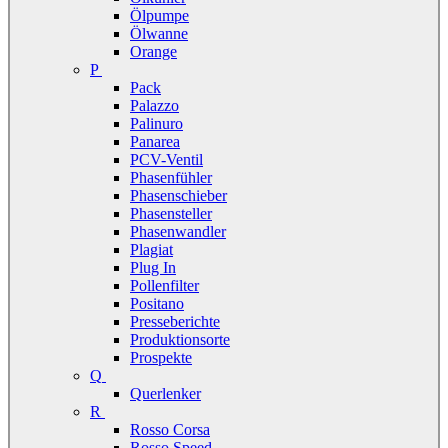
Ölpumpe
Ölwanne
Orange
P
Pack
Palazzo
Palinuro
Panarea
PCV-Ventil
Phasenfühler
Phasenschieber
Phasensteller
Phasenwandler
Plagiat
Plug In
Pollenfilter
Positano
Presseberichte
Produktionsorte
Prospekte
Q
Querlenker
R
Rosso Corsa
Rosso Speed