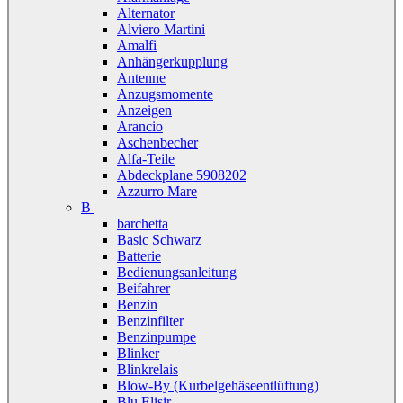
Alternator
Alviero Martini
Amalfi
Anhängerkupplung
Antenne
Anzugsmomente
Anzeigen
Arancio
Aschenbecher
Alfa-Teile
Abdeckplane 5908202
Azzurro Mare
B
barchetta
Basic Schwarz
Batterie
Bedienungsanleitung
Beifahrer
Benzin
Benzinfilter
Benzinpumpe
Blinker
Blinkrelais
Blow-By (Kurbelgehäseentlüftung)
Blu Elisir