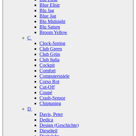
Blue Elisir
Blu Jag
Blue Jag
Blu Midnight
Blu Saturn
Broom Yellow
C
Clock-Spring
Club Green
Club Grün
Club Italia
Cockpit
Comfort
Computerspiele
Corso Rot
Cut-Off
Coupé
Crash-Sensor
Chiptuning
D
Davis, Peter
Dedica
Design (Geschichte)
Dieselteil