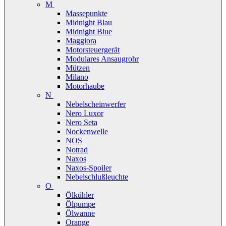
M
Massepunkte
Midnight Blau
Midnight Blue
Maggiora
Motorsteuergerät
Modulares Ansaugrohr
Mützen
Milano
Motorhaube
N
Nebelscheinwerfer
Nero Luxor
Nero Seta
Nockenwelle
NOS
Notrad
Naxos
Naxos-Spoiler
Nebelschlußleuchte
O
Ölkühler
Ölpumpe
Ölwanne
Orange