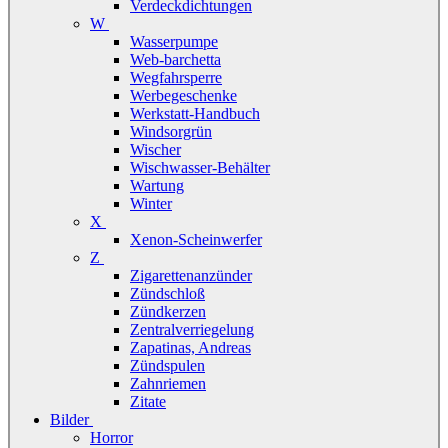
Verdeckdichtungen
W
Wasserpumpe
Web-barchetta
Wegfahrsperre
Werbegeschenke
Werkstatt-Handbuch
Windsorgrün
Wischer
Wischwasser-Behälter
Wartung
Winter
X
Xenon-Scheinwerfer
Z
Zigarettenanzünder
Zündschloß
Zündkerzen
Zentralverriegelung
Zapatinas, Andreas
Zündspulen
Zahnriemen
Zitate
Bilder
Horror