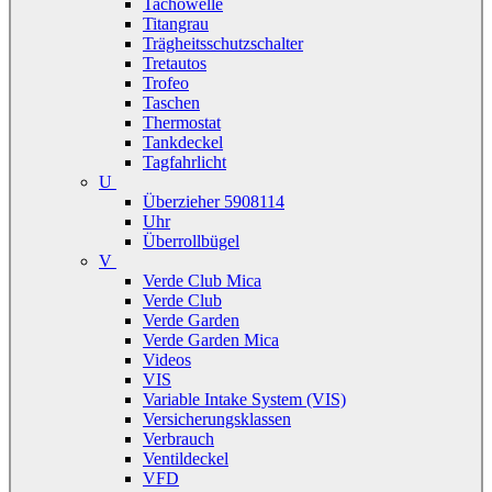
Tachowelle
Titangrau
Trägheitsschutzschalter
Tretautos
Trofeo
Taschen
Thermostat
Tankdeckel
Tagfahrlicht
U
Überzieher 5908114
Uhr
Überrollbügel
V
Verde Club Mica
Verde Club
Verde Garden
Verde Garden Mica
Videos
VIS
Variable Intake System (VIS)
Versicherungsklassen
Verbrauch
Ventildeckel
VFD