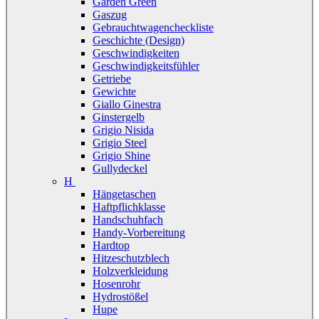
Garden Green
Gaszug
Gebrauchtwagencheckliste
Geschichte (Design)
Geschwindigkeiten
Geschwindigkeitsfühler
Getriebe
Gewichte
Giallo Ginestra
Ginstergelb
Grigio Nisida
Grigio Steel
Grigio Shine
Gullydeckel
H
Hängetaschen
Haftpflichklasse
Handschuhfach
Handy-Vorbereitung
Hardtop
Hitzeschutzblech
Holzverkleidung
Hosenrohr
Hydrostößel
Hupe