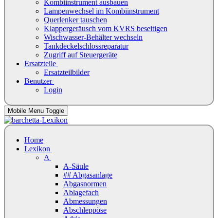
Kombiinstrument ausbauen
Lampenwechsel im Kombiinstrument
Querlenker tauschen
Klappergeräusch vom KVRS beseitigen
Wischwasser-Behälter wechseln
Tankdeckelschlossreparatur
Zugriff auf Steuergeräte
Ersatzteile
Ersatzteilbilder
Benutzer
Login
Mobile Menu Toggle
Home
Lexikon
A
A-Säule
## Abgasanlage
Abgasnormen
Ablagefach
Abmessungen
Abschleppöse