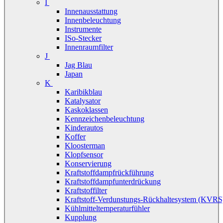
I
Innenausstattung
Innenbeleuchtung
Instrumente
ISo-Stecker
Innenraumfilter
J
Jag Blau
Japan
K
Karibikblau
Katalysator
Kaskoklassen
Kennzeichenbeleuchtung
Kinderautos
Koffer
Kloosterman
Klopfsensor
Konservierung
Kraftstoffdampfrückführung
Kraftstoffdampfunterdrückung
Kraftstoffilter
Kraftstoff-Verdunstungs-Rückhaltesystem (KVRS
Kühlmitteltemperaturfühler
Kupplung