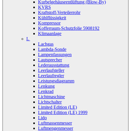
Kurbelgehäuseentlüftung (Blow-By)
KVRS
Kraftstoff-Verteilerrohr
Kühlflüssigkeit
Kompressor
Kofferraum-Schutzfolie 5908192
Klimaanlage
L
Lachgas
Lambda-Sonde
Lampenfassungen
Lautsprecher
Lederausstattung
Leerlaufsteller
Leerlaufregler
Leistungsdiagramm
Lenkung
Lenkrad
Lichtmaschine
Lichtschalter
Limited Edition (LE)
Limited Edition (LE) 1999
Lido
Luftmassenmesser
Luftmengenmesser