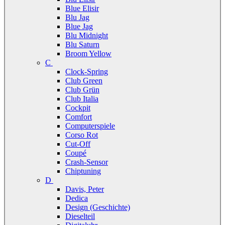
Blue Elisir
Blu Jag
Blue Jag
Blu Midnight
Blu Saturn
Broom Yellow
C
Clock-Spring
Club Green
Club Grün
Club Italia
Cockpit
Comfort
Computerspiele
Corso Rot
Cut-Off
Coupé
Crash-Sensor
Chiptuning
D
Davis, Peter
Dedica
Design (Geschichte)
Dieselteil