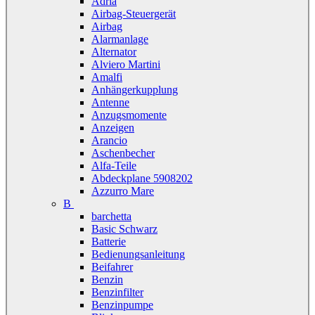
Adria
Airbag-Steuergerät
Airbag
Alarmanlage
Alternator
Alviero Martini
Amalfi
Anhängerkupplung
Antenne
Anzugsmomente
Anzeigen
Arancio
Aschenbecher
Alfa-Teile
Abdeckplane 5908202
Azzurro Mare
B
barchetta
Basic Schwarz
Batterie
Bedienungsanleitung
Beifahrer
Benzin
Benzinfilter
Benzinpumpe