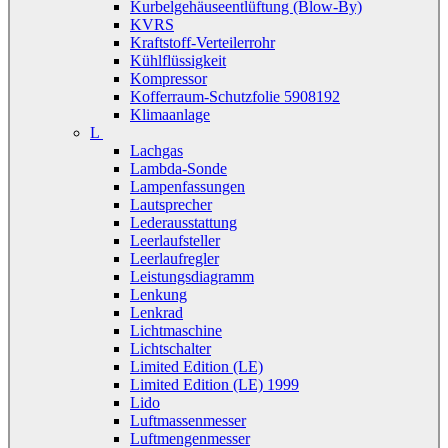
Kurbelgehäuseentlüftung (Blow-By)
KVRS
Kraftstoff-Verteilerrohr
Kühlflüssigkeit
Kompressor
Kofferraum-Schutzfolie 5908192
Klimaanlage
L
Lachgas
Lambda-Sonde
Lampenfassungen
Lautsprecher
Lederausstattung
Leerlaufsteller
Leerlaufregler
Leistungsdiagramm
Lenkung
Lenkrad
Lichtmaschine
Lichtschalter
Limited Edition (LE)
Limited Edition (LE) 1999
Lido
Luftmassenmesser
Luftmengenmesser