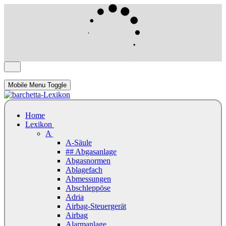
Mobile Menu Toggle
Home
Lexikon
A
A-Säule
## Abgasanlage
Abgasnormen
Ablagefach
Abmessungen
Abschleppöse
Adria
Airbag-Steuergerät
Airbag
Alarmanlage