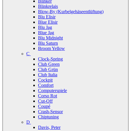
Blinker
Blinkrelais
Blow-By (Kurbelgehäseentlüftung)
Blu Elisir
Blue Elisir
Blu Jag
Blue Jag
Blu Midnight
Blu Saturn
Broom Yellow
C
Clock-Spring
Club Green
Club Grün
Club Italia
Cockpit
Comfort
Computerspiele
Corso Rot
Cut-Off
Coupé
Crash-Sensor
Chiptuning
D
Davis, Peter