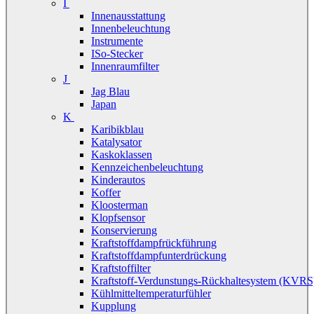
I
Innenausstattung
Innenbeleuchtung
Instrumente
ISo-Stecker
Innenraumfilter
J
Jag Blau
Japan
K
Karibikblau
Katalysator
Kaskoklassen
Kennzeichenbeleuchtung
Kinderautos
Koffer
Kloosterman
Klopfsensor
Konservierung
Kraftstoffdampfrückführung
Kraftstoffdampfunterdrückung
Kraftstoffilter
Kraftstoff-Verdunstungs-Rückhaltesystem (KVRS
Kühlmitteltemperaturfühler
Kupplung