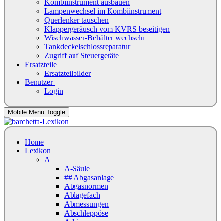
Kombiinstrument ausbauen
Lampenwechsel im Kombiinstrument
Querlenker tauschen
Klappergeräusch vom KVRS beseitigen
Wischwasser-Behälter wechseln
Tankdeckelschlossreparatur
Zugriff auf Steuergeräte
Ersatzteile
Ersatzteilbilder
Benutzer
Login
Mobile Menu Toggle
Home
Lexikon
A
A-Säule
## Abgasanlage
Abgasnormen
Ablagefach
Abmessungen
Abschleppöse