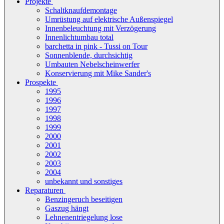
Projekte
Schaltknaufdemontage
Umrüstung auf elektrische Außenspiegel
Innenbeleuchtung mit Verzögerung
Innenlichtumbau total
barchetta in pink - Tussi on Tour
Sonnenblende, durchsichtig
Umbauten Nebelscheinwerfer
Konservierung mit Mike Sander's
Prospekte
1995
1996
1997
1998
1999
2000
2001
2002
2003
2004
unbekannt und sonstiges
Reparaturen
Benzingeruch beseitigen
Gaszug hängt
Lehnenentriegelung lose