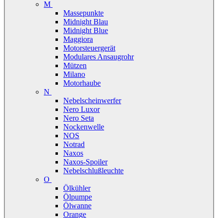
M
Massepunkte
Midnight Blau
Midnight Blue
Maggiora
Motorsteuergerät
Modulares Ansaugrohr
Mützen
Milano
Motorhaube
N
Nebelscheinwerfer
Nero Luxor
Nero Seta
Nockenwelle
NOS
Notrad
Naxos
Naxos-Spoiler
Nebelschlußleuchte
O
Ölkühler
Ölpumpe
Ölwanne
Orange