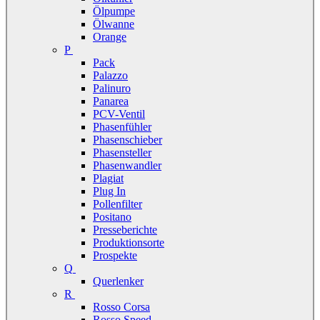
Ölpumpe
Ölwanne
Orange
P
Pack
Palazzo
Palinuro
Panarea
PCV-Ventil
Phasenfühler
Phasenschieber
Phasensteller
Phasenwandler
Plagiat
Plug In
Pollenfilter
Positano
Presseberichte
Produktionsorte
Prospekte
Q
Querlenker
R
Rosso Corsa
Rosso Speed