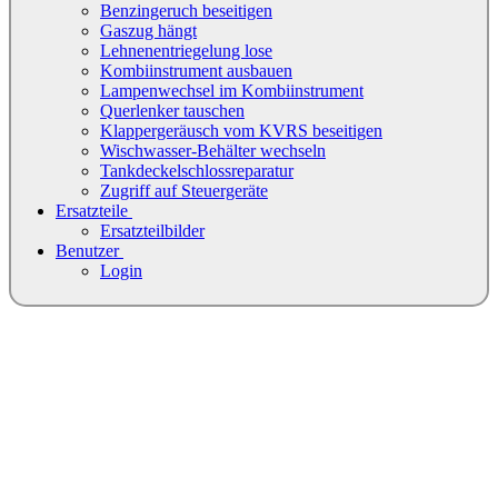
Benzingeruch beseitigen
Gaszug hängt
Lehnenentriegelung lose
Kombiinstrument ausbauen
Lampenwechsel im Kombiinstrument
Querlenker tauschen
Klappergeräusch vom KVRS beseitigen
Wischwasser-Behälter wechseln
Tankdeckelschlossreparatur
Zugriff auf Steuergeräte
Ersatzteile
Ersatzteilbilder
Benutzer
Login