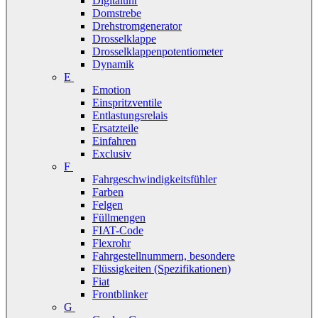
Digitaluhr
Domstrebe
Drehstromgenerator
Drosselklappe
Drosselklappenpotentiometer
Dynamik
E
Emotion
Einspritzventile
Entlastungsrelais
Ersatzteile
Einfahren
Exclusiv
F
Fahrgeschwindigkeitsfühler
Farben
Felgen
Füllmengen
FIAT-Code
Flexrohr
Fahrgestellnummern, besondere
Flüssigkeiten (Spezifikationen)
Fiat
Frontblinker
G