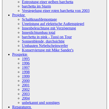
Entrostung einer gelben barchetta
barchetta im Sturm
Versiegelung einer roten barchetta von 2003
Projekte
Schaltknaufdemontage
Umrüstung auf elektrische Außenspiegel
Innenbeleuchtung mit Verzögerung
Innenlichtumbau total
barchetta in pink - Tussi on Tour
Sonnenblende, durchsichtig
Umbauten Nebelscheinwerfer
Konservierung mit Mike Sander's
Prospekte
1995
1996
1997
1998
1999
2000
2001
2002
2003
2004
unbekannt und sonstiges
Reparaturen