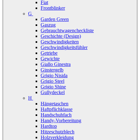
Fiat
Frontblinker
G
Garden Green
Gaszug
Gebrauchtwagencheckliste
Geschichte (Design)
Geschwindigkeiten
Geschwindigkeitsfühler
Getriebe
Gewichte
Giallo Ginestra
Ginstergelb
Grigio Nisida
Grigio Steel
Grigio Shine
Gullydeckel
H
Hängetaschen
Haftpflichklasse
Handschuhfach
Handy-Vorbereitung
Hardtop
Hitzeschutzblech
Holzverkleidung