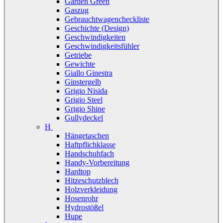
Garden Green
Gaszug
Gebrauchtwagencheckliste
Geschichte (Design)
Geschwindigkeiten
Geschwindigkeitsfühler
Getriebe
Gewichte
Giallo Ginestra
Ginstergelb
Grigio Nisida
Grigio Steel
Grigio Shine
Gullydeckel
H
Hängetaschen
Haftpflichklasse
Handschuhfach
Handy-Vorbereitung
Hardtop
Hitzeschutzblech
Holzverkleidung
Hosenrohr
Hydrostößel
Hupe