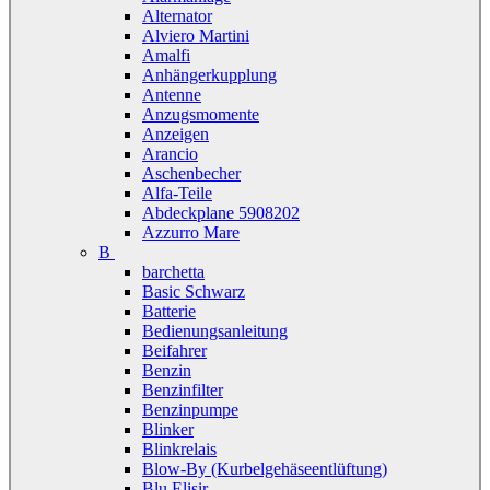
Alternator
Alviero Martini
Amalfi
Anhängerkupplung
Antenne
Anzugsmomente
Anzeigen
Arancio
Aschenbecher
Alfa-Teile
Abdeckplane 5908202
Azzurro Mare
B
barchetta
Basic Schwarz
Batterie
Bedienungsanleitung
Beifahrer
Benzin
Benzinfilter
Benzinpumpe
Blinker
Blinkrelais
Blow-By (Kurbelgehäseentlüftung)
Blu Elisir