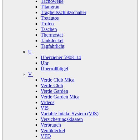
Tachowelle
Titangrau
Trägheitsschutzschalter
Tretautos
Trofeo
Taschen
Thermostat
Tankdeckel
Tagfahrlicht
U
Überzieher 5908114
Uhr
Überrollbügel
V
Verde Club Mica
Verde Club
Verde Garden
Verde Garden Mica
Videos
VIS
Variable Intake System (VIS)
Versicherungsklassen
Verbrauch
Ventildeckel
VFD