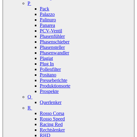
P
Pack
Palazzo
Palinuro
Panarea
PCV-Ventil
Phasenfühler
Phasenschieber
Phasensteller
Phasenwandler
Plagiat
Plug In
Pollenfilter
Positano
Presseberichte
Produktionsorte
Prospekte
Q
Querlenker
R
Rosso Corsa
Rosso Speed
Racing Red
Rechtslenker
RHD