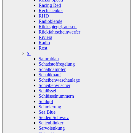
Racing Red
Rechtslenker
RHD
Radioblende
Rückspiegel, aussen
Rückfahrscheinwerfer
Riviera
Radio
Rost
S
Saturnblau
Schadstoffregelung
Schalldämpfer
Schaltknauf
Scheibenwaschanlage
Scheibenwischer
Schlüssel
Schlüsselnummern
Schlupf
Schmierung
Sea Blue
Seiden Schwarz
Seitenblinker
Servolenkung