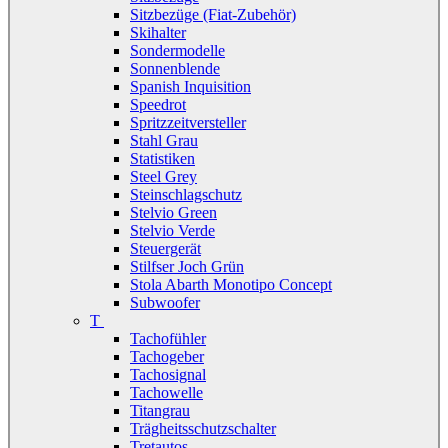
Sitzbezüge (Fiat-Zubehör)
Skihalter
Sondermodelle
Sonnenblende
Spanish Inquisition
Speedrot
Spritzzeitversteller
Stahl Grau
Statistiken
Steel Grey
Steinschlagschutz
Stelvio Green
Stelvio Verde
Steuergerät
Stilfser Joch Grün
Stola Abarth Monotipo Concept
Subwoofer
T
Tachofühler
Tachogeber
Tachosignal
Tachowelle
Titangrau
Trägheitsschutzschalter
Tretautos