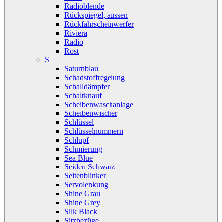
Radioblende
Rückspiegel, aussen
Rückfahrscheinwerfer
Riviera
Radio
Rost
S
Saturnblau
Schadstoffregelung
Schalldämpfer
Schaltknauf
Scheibenwaschanlage
Scheibenwischer
Schlüssel
Schlüsselnummern
Schlupf
Schmierung
Sea Blue
Seiden Schwarz
Seitenblinker
Servolenkung
Shine Grau
Shine Grey
Silk Black
Sitzbezüge