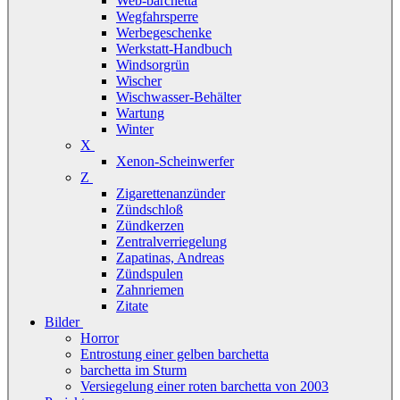
Web-barchetta
Wegfahrsperre
Werbegeschenke
Werkstatt-Handbuch
Windsorgrün
Wischer
Wischwasser-Behälter
Wartung
Winter
X
Xenon-Scheinwerfer
Z
Zigarettenanzünder
Zündschloß
Zündkerzen
Zentralverriegelung
Zapatinas, Andreas
Zündspulen
Zahnriemen
Zitate
Bilder
Horror
Entrostung einer gelben barchetta
barchetta im Sturm
Versiegelung einer roten barchetta von 2003