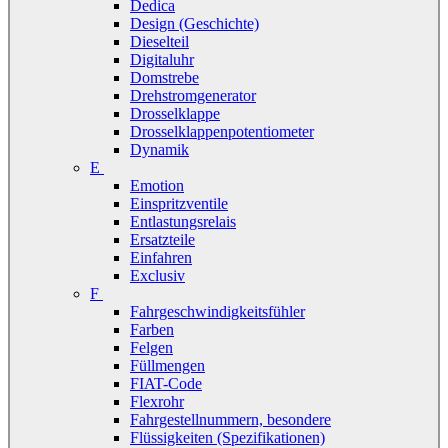
Dedica
Design (Geschichte)
Dieselteil
Digitaluhr
Domstrebe
Drehstromgenerator
Drosselklappe
Drosselklappenpotentiometer
Dynamik
E
Emotion
Einspritzventile
Entlastungsrelais
Ersatzteile
Einfahren
Exclusiv
F
Fahrgeschwindigkeitsfühler
Farben
Felgen
Füllmengen
FIAT-Code
Flexrohr
Fahrgestellnummern, besondere
Flüssigkeiten (Spezifikationen)