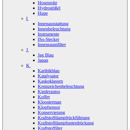
Hosenrohr
Hydrostößel
Hupe
I
Innenausstattung
Innenbeleuchtung
Instrumente
ISo-Stecker
Innenraumfilter
J
Jag Blau
Japan
K
Karibikblau
Katalysator
Kaskoklassen
Kennzeichenbeleuchtung
Kinderautos
Koffer
Kloosterman
Klopfsensor
Konservierung
Kraftstoffdampfrückführung
Kraftstoffdampfunterdrückung
Kraftstoffilter