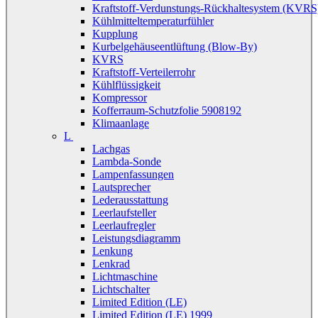
Kraftstoff-Verdunstungs-Rückhaltesystem (KVRS
Kühlmitteltemperaturfühler
Kupplung
Kurbelgehäuseentlüftung (Blow-By)
KVRS
Kraftstoff-Verteilerrohr
Kühlflüssigkeit
Kompressor
Kofferraum-Schutzfolie 5908192
Klimaanlage
L
Lachgas
Lambda-Sonde
Lampenfassungen
Lautsprecher
Lederausstattung
Leerlaufsteller
Leerlaufregler
Leistungsdiagramm
Lenkung
Lenkrad
Lichtmaschine
Lichtschalter
Limited Edition (LE)
Limited Edition (LE) 1999