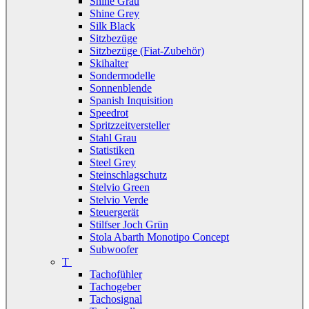
Shine Grau
Shine Grey
Silk Black
Sitzbezüge
Sitzbezüge (Fiat-Zubehör)
Skihalter
Sondermodelle
Sonnenblende
Spanish Inquisition
Speedrot
Spritzzeitversteller
Stahl Grau
Statistiken
Steel Grey
Steinschlagschutz
Stelvio Green
Stelvio Verde
Steuergerät
Stilfser Joch Grün
Stola Abarth Monotipo Concept
Subwoofer
T
Tachofühler
Tachogeber
Tachosignal