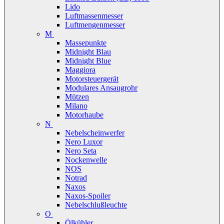
Lido
Luftmassenmesser
Luftmengenmesser
M
Massepunkte
Midnight Blau
Midnight Blue
Maggiora
Motorsteuergerät
Modulares Ansaugrohr
Mützen
Milano
Motorhaube
N
Nebelscheinwerfer
Nero Luxor
Nero Seta
Nockenwelle
NOS
Notrad
Naxos
Naxos-Spoiler
Nebelschlußleuchte
O
Ölkühler