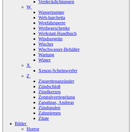
Verdeckdichtungen
W
Wasserpumpe
Web-barchetta
Wegfahrsperre
Werbegeschenke
Werkstatt-Handbuch
Windsorgrün
Wischer
Wischwasser-Behälter
Wartung
Winter
X
Xenon-Scheinwerfer
Z
Zigarettenanzünder
Zündschloß
Zündkerzen
Zentralverriegelung
Zapatinas, Andreas
Zündspulen
Zahnriemen
Zitate
Bilder
Horror