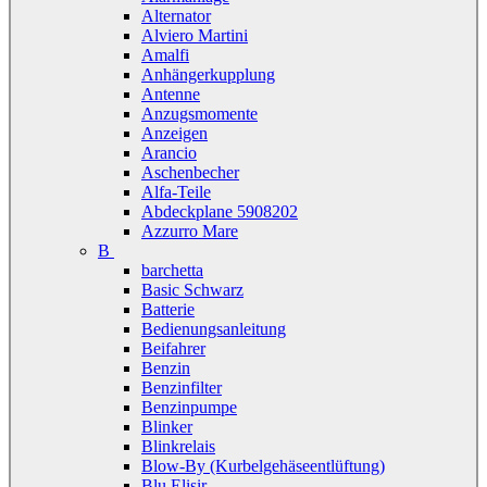
Alternator
Alviero Martini
Amalfi
Anhängerkupplung
Antenne
Anzugsmomente
Anzeigen
Arancio
Aschenbecher
Alfa-Teile
Abdeckplane 5908202
Azzurro Mare
B
barchetta
Basic Schwarz
Batterie
Bedienungsanleitung
Beifahrer
Benzin
Benzinfilter
Benzinpumpe
Blinker
Blinkrelais
Blow-By (Kurbelgehäseentlüftung)
Blu Elisir