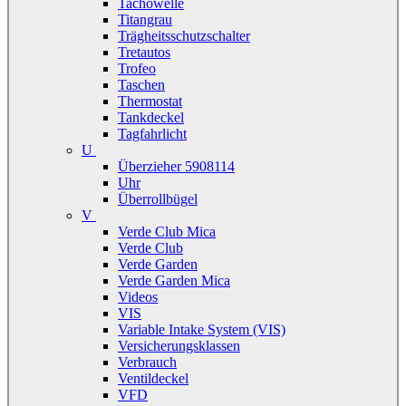
Tachowelle
Titangrau
Trägheitsschutzschalter
Tretautos
Trofeo
Taschen
Thermostat
Tankdeckel
Tagfahrlicht
U
Überzieher 5908114
Uhr
Überrollbügel
V
Verde Club Mica
Verde Club
Verde Garden
Verde Garden Mica
Videos
VIS
Variable Intake System (VIS)
Versicherungsklassen
Verbrauch
Ventildeckel
VFD