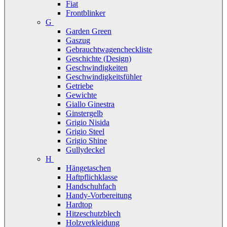
Fiat
Frontblinker
G
Garden Green
Gaszug
Gebrauchtwagencheckliste
Geschichte (Design)
Geschwindigkeiten
Geschwindigkeitsfühler
Getriebe
Gewichte
Giallo Ginestra
Ginstergelb
Grigio Nisida
Grigio Steel
Grigio Shine
Gullydeckel
H
Hängetaschen
Haftpflichklasse
Handschuhfach
Handy-Vorbereitung
Hardtop
Hitzeschutzblech
Holzverkleidung