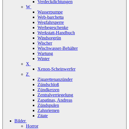
Verdeckdichtungen
W
Wasserpumpe
Web-barchetta
Wegfahrsperre
Werbegeschenke
Werkstatt-Handbuch
Windsorgrün
Wischer
Wischwasser-Behälter
Wartung
Winter
X
Xenon-Scheinwerfer
Z
Zigarettenanzünder
Zündschloß
Zündkerzen
Zentralverriegelung
Zapatinas, Andreas
Zündspulen
Zahnriemen
Zitate
Bilder
Horror