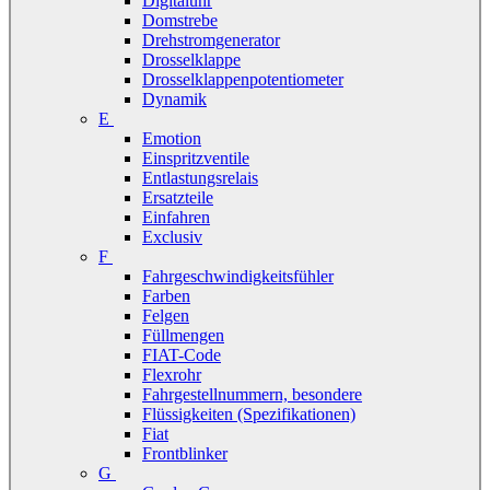
Digitaluhr
Domstrebe
Drehstromgenerator
Drosselklappe
Drosselklappenpotentiometer
Dynamik
E
Emotion
Einspritzventile
Entlastungsrelais
Ersatzteile
Einfahren
Exclusiv
F
Fahrgeschwindigkeitsfühler
Farben
Felgen
Füllmengen
FIAT-Code
Flexrohr
Fahrgestellnummern, besondere
Flüssigkeiten (Spezifikationen)
Fiat
Frontblinker
G