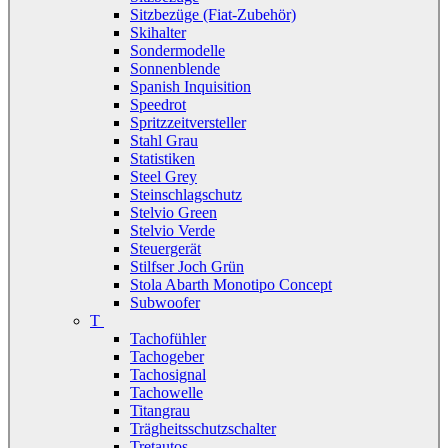
Sitzbezüge (Fiat-Zubehör)
Skihalter
Sondermodelle
Sonnenblende
Spanish Inquisition
Speedrot
Spritzzeitversteller
Stahl Grau
Statistiken
Steel Grey
Steinschlagschutz
Stelvio Green
Stelvio Verde
Steuergerät
Stilfser Joch Grün
Stola Abarth Monotipo Concept
Subwoofer
T
Tachofühler
Tachogeber
Tachosignal
Tachowelle
Titangrau
Trägheitsschutzschalter
Tretautos