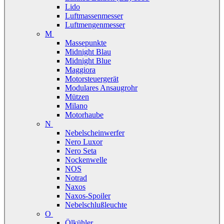
Lido
Luftmassenmesser
Luftmengenmesser
M
Massepunkte
Midnight Blau
Midnight Blue
Maggiora
Motorsteuergerät
Modulares Ansaugrohr
Mützen
Milano
Motorhaube
N
Nebelscheinwerfer
Nero Luxor
Nero Seta
Nockenwelle
NOS
Notrad
Naxos
Naxos-Spoiler
Nebelschlußleuchte
O
Ölkühler