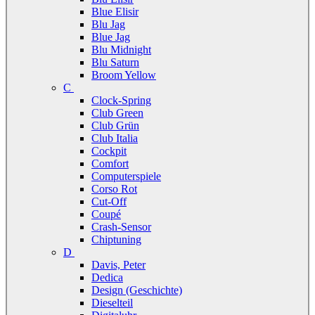
Blue Elisir
Blu Jag
Blue Jag
Blu Midnight
Blu Saturn
Broom Yellow
C
Clock-Spring
Club Green
Club Grün
Club Italia
Cockpit
Comfort
Computerspiele
Corso Rot
Cut-Off
Coupé
Crash-Sensor
Chiptuning
D
Davis, Peter
Dedica
Design (Geschichte)
Dieselteil