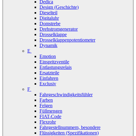
Dedica
Design (Geschichte)
Dieselteil
Digitaluhr
Domstrebe
Drehstromgenerator
Drosselklappe
Drosselklappenpotentiometer
Dynamik
E
Emotion
Einspritzventile
Entlastungsrelais
Ersatzteile
Einfahren
Exclusiv
F
Fahrgeschwindigkeitsfühler
Farben
Felgen
Füllmengen
FIAT-Code
Flexrohr
Fahrgestellnummern, besondere
Flüssigkeiten (Spezifikationen)