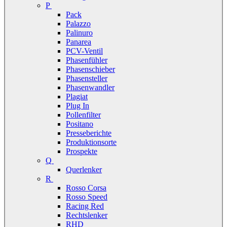
P
Pack
Palazzo
Palinuro
Panarea
PCV-Ventil
Phasenfühler
Phasenschieber
Phasensteller
Phasenwandler
Plagiat
Plug In
Pollenfilter
Positano
Presseberichte
Produktionsorte
Prospekte
Q
Querlenker
R
Rosso Corsa
Rosso Speed
Racing Red
Rechtslenker
RHD