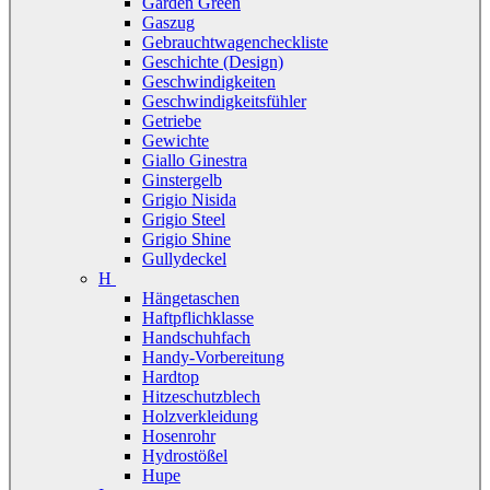
Garden Green
Gaszug
Gebrauchtwagencheckliste
Geschichte (Design)
Geschwindigkeiten
Geschwindigkeitsfühler
Getriebe
Gewichte
Giallo Ginestra
Ginstergelb
Grigio Nisida
Grigio Steel
Grigio Shine
Gullydeckel
H
Hängetaschen
Haftpflichklasse
Handschuhfach
Handy-Vorbereitung
Hardtop
Hitzeschutzblech
Holzverkleidung
Hosenrohr
Hydrostößel
Hupe