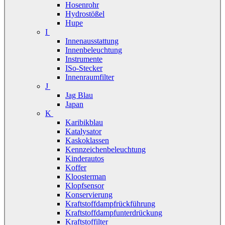
Hosenrohr
Hydrostößel
Hupe
I
Innenausstattung
Innenbeleuchtung
Instrumente
ISo-Stecker
Innenraumfilter
J
Jag Blau
Japan
K
Karibikblau
Katalysator
Kaskoklassen
Kennzeichenbeleuchtung
Kinderautos
Koffer
Kloosterman
Klopfsensor
Konservierung
Kraftstoffdampfrückführung
Kraftstoffdampfunterdrückung
Kraftstoffilter