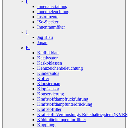
I
Innenausstattung
Innenbeleuchtung
Instrumente
ISo-Stecker
Innenraumfilter
J
Jag Blau
Japan
K
Karibikblau
Katalysator
Kaskoklassen
Kennzeichenbeleuchtung
Kinderautos
Koffer
Kloosterman
Klopfsensor
Konservierung
Kraftstoffdampfrückführung
Kraftstoffdampfunterdrückung
Kraftstoffilter
Kraftstoff-Verdunstungs-Rückhaltesystem (KVRS
Kühlmitteltemperaturfühler
Kupplung