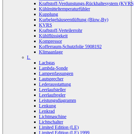
Kraftstoff-Verdunstungs-Rückhaltesystem (KVRS
Kühlmitteltemperaturfühler
Kupplung
Kurbelgehäuseentlüftung (Blow-By)
KVRS
Kraftstoff-Verteilerrohr
Kühlflüssigkeit
Kompressor
Kofferraum-Schutzfolie 5908192
Klimaanlage
L
Lachgas
Lambda-Sonde
Lampenfassungen
Lautsprecher
Lederausstattung
Leerlaufsteller
Leerlaufregler
Leistungsdiagramm
Lenkung
Lenkrad
Lichtmaschine
Lichtschalter
Limited Edition (LE)
Limited Edition (LE) 1999