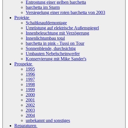
Entrostung einer gelben barchetta
barchetta im Sturm
Versiegelung einer roten barchetta von 2003
Projekte
Schaltknaufdemontage
Umrüstung auf elektrische Außenspiegel
Innenbeleuchtung mit Verzögerung
Innenlichtumbau total
barchetta in pink - Tussi on Tour
Sonnenblende, durchsichtig
Umbauten Nebelscheinwerfer
Konservierung mit Mike Sander's
Prospekte
1995
1996
1997
1998
1999
2000
2001
2002
2003
2004
unbekannt und sonstiges
Reparaturen