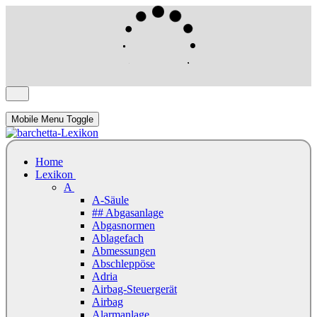
Mobile Menu Toggle
Home
Lexikon
A
A-Säule
## Abgasanlage
Abgasnormen
Ablagefach
Abmessungen
Abschleppöse
Adria
Airbag-Steuergerät
Airbag
Alarmanlage