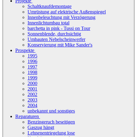
Projekte
Schaltknaufdemontage
Umrüstung auf elektrische Außenspiegel
Innenbeleuchtung mit Verzögerung
Innenlichtumbau total
barchetta in pink - Tussi on Tour
Sonnenblende, durchsichtig
Umbauten Nebelscheinwerfer
Konservierung mit Mike Sander's
Prospekte
1995
1996
1997
1998
1999
2000
2001
2002
2003
2004
unbekannt und sonstiges
Reparaturen
Benzingeruch beseitigen
Gaszug hängt
Lehnenentriegelung lose