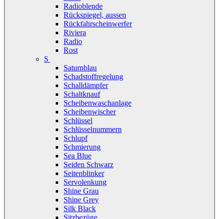
Radioblende
Rückspiegel, aussen
Rückfahrscheinwerfer
Riviera
Radio
Rost
S
Saturnblau
Schadstoffregelung
Schalldämpfer
Schaltknauf
Scheibenwaschanlage
Scheibenwischer
Schlüssel
Schlüsselnummern
Schlupf
Schmierung
Sea Blue
Seiden Schwarz
Seitenblinker
Servolenkung
Shine Grau
Shine Grey
Silk Black
Sitzbezüge