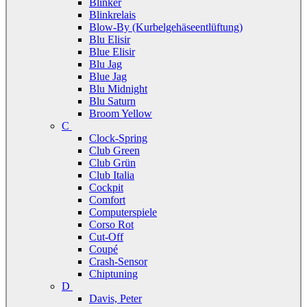
Blinker
Blinkrelais
Blow-By (Kurbelgehäseentlüftung)
Blu Elisir
Blue Elisir
Blu Jag
Blue Jag
Blu Midnight
Blu Saturn
Broom Yellow
C
Clock-Spring
Club Green
Club Grün
Club Italia
Cockpit
Comfort
Computerspiele
Corso Rot
Cut-Off
Coupé
Crash-Sensor
Chiptuning
D
Davis, Peter