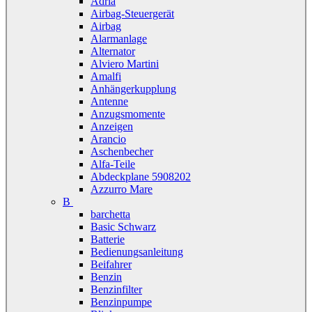
Adria
Airbag-Steuergerät
Airbag
Alarmanlage
Alternator
Alviero Martini
Amalfi
Anhängerkupplung
Antenne
Anzugsmomente
Anzeigen
Arancio
Aschenbecher
Alfa-Teile
Abdeckplane 5908202
Azzurro Mare
B
barchetta
Basic Schwarz
Batterie
Bedienungsanleitung
Beifahrer
Benzin
Benzinfilter
Benzinpumpe