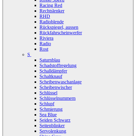
Racing Red
Rechtslenker
RHD
Radioblende
Rückspiegel, aussen
Rückfahrscheinwerfer
Riviera
Radio
Rost
S
Saturnblau
Schadstoffregelung
Schalldämpfer
Schaltknauf
Scheibenwaschanlage
Scheibenwischer
Schlüssel
Schlüsselnummern
Schlupf
Schmierung
Sea Blue
Seiden Schwarz
Seitenblinker
Servolenkung