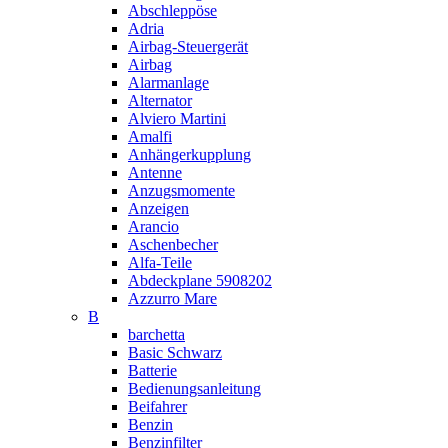
Abschleppöse
Adria
Airbag-Steuergerät
Airbag
Alarmanlage
Alternator
Alviero Martini
Amalfi
Anhängerkupplung
Antenne
Anzugsmomente
Anzeigen
Arancio
Aschenbecher
Alfa-Teile
Abdeckplane 5908202
Azzurro Mare
B
barchetta
Basic Schwarz
Batterie
Bedienungsanleitung
Beifahrer
Benzin
Benzinfilter