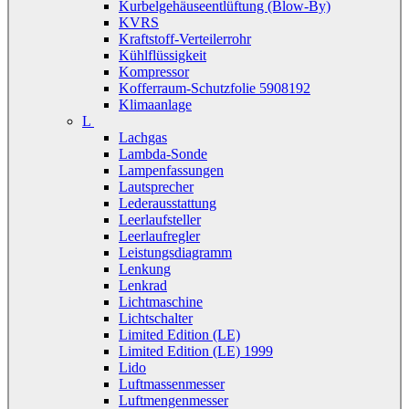
Kurbelgehäuseentlüftung (Blow-By)
KVRS
Kraftstoff-Verteilerrohr
Kühlflüssigkeit
Kompressor
Kofferraum-Schutzfolie 5908192
Klimaanlage
L
Lachgas
Lambda-Sonde
Lampenfassungen
Lautsprecher
Lederausstattung
Leerlaufsteller
Leerlaufregler
Leistungsdiagramm
Lenkung
Lenkrad
Lichtmaschine
Lichtschalter
Limited Edition (LE)
Limited Edition (LE) 1999
Lido
Luftmassenmesser
Luftmengenmesser