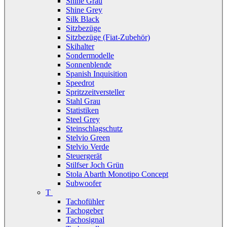
Shine Grau
Shine Grey
Silk Black
Sitzbezüge
Sitzbezüge (Fiat-Zubehör)
Skihalter
Sondermodelle
Sonnenblende
Spanish Inquisition
Speedrot
Spritzzeitversteller
Stahl Grau
Statistiken
Steel Grey
Steinschlagschutz
Stelvio Green
Stelvio Verde
Steuergerät
Stilfser Joch Grün
Stola Abarth Monotipo Concept
Subwoofer
T
Tachofühler
Tachogeber
Tachosignal