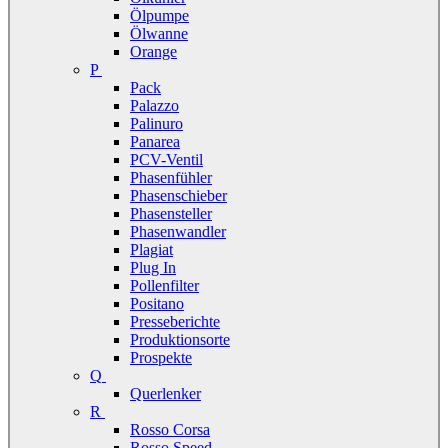
Ölpumpe
Ölwanne
Orange
P
Pack
Palazzo
Palinuro
Panarea
PCV-Ventil
Phasenfühler
Phasenschieber
Phasensteller
Phasenwandler
Plagiat
Plug In
Pollenfilter
Positano
Presseberichte
Produktionsorte
Prospekte
Q
Querlenker
R
Rosso Corsa
Rosso Speed