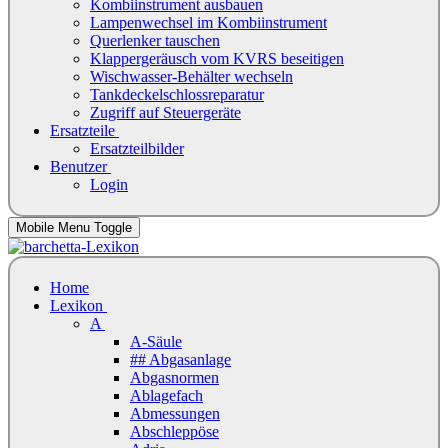
Kombiinstrument ausbauen
Lampenwechsel im Kombiinstrument
Querlenker tauschen
Klappergeräusch vom KVRS beseitigen
Wischwasser-Behälter wechseln
Tankdeckelschlossreparatur
Zugriff auf Steuergeräte
Ersatzteile
Ersatzteilbilder
Benutzer
Login
Mobile Menu Toggle
Home
Lexikon
A
A-Säule
## Abgasanlage
Abgasnormen
Ablagefach
Abmessungen
Abschleppöse