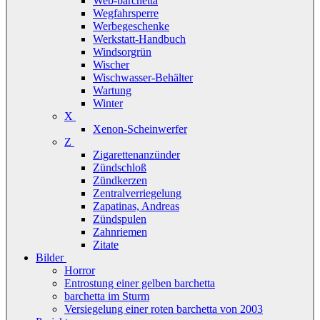
Web-barchetta
Wegfahrsperre
Werbegeschenke
Werkstatt-Handbuch
Windsorgrün
Wischer
Wischwasser-Behälter
Wartung
Winter
X
Xenon-Scheinwerfer
Z
Zigarettenanzünder
Zündschloß
Zündkerzen
Zentralverriegelung
Zapatinas, Andreas
Zündspulen
Zahnriemen
Zitate
Bilder
Horror
Entrostung einer gelben barchetta
barchetta im Sturm
Versiegelung einer roten barchetta von 2003