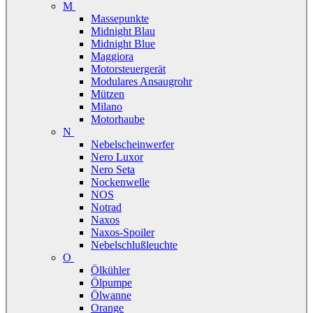
M
Massepunkte
Midnight Blau
Midnight Blue
Maggiora
Motorsteuergerät
Modulares Ansaugrohr
Mützen
Milano
Motorhaube
N
Nebelscheinwerfer
Nero Luxor
Nero Seta
Nockenwelle
NOS
Notrad
Naxos
Naxos-Spoiler
Nebelschlußleuchte
O
Ölkühler
Ölpumpe
Ölwanne
Orange