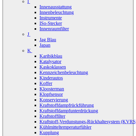
I
Innenausstattung
Innenbeleuchtung
Instrumente
ISo-Stecker
Innenraumfilter
J
Jag Blau
Japan
K
Karibikblau
Katalysator
Kaskoklassen
Kennzeichenbeleuchtung
Kinderautos
Koffer
Kloosterman
Klopfsensor
Konservierung
Kraftstoffdampfrückführung
Kraftstoffdampfunterdrückung
Kraftstoffilter
Kraftstoff-Verdunstungs-Rückhaltesystem (KVRS
Kühlmitteltemperaturfühler
Kupplung