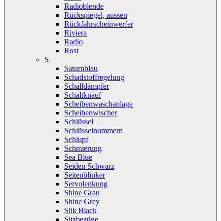
Radioblende
Rückspiegel, aussen
Rückfahrscheinwerfer
Riviera
Radio
Rost
S
Saturnblau
Schadstoffregelung
Schalldämpfer
Schaltknauf
Scheibenwaschanlage
Scheibenwischer
Schlüssel
Schlüsselnummern
Schlupf
Schmierung
Sea Blue
Seiden Schwarz
Seitenblinker
Servolenkung
Shine Grau
Shine Grey
Silk Black
Sitzbezüge