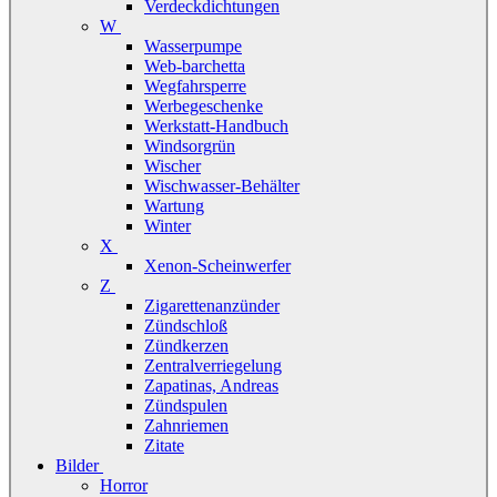
Verdeckdichtungen
W
Wasserpumpe
Web-barchetta
Wegfahrsperre
Werbegeschenke
Werkstatt-Handbuch
Windsorgrün
Wischer
Wischwasser-Behälter
Wartung
Winter
X
Xenon-Scheinwerfer
Z
Zigarettenanzünder
Zündschloß
Zündkerzen
Zentralverriegelung
Zapatinas, Andreas
Zündspulen
Zahnriemen
Zitate
Bilder
Horror