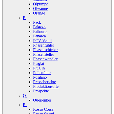
Ölpumpe
Ölwanne
Orange
P
Pack
Palazzo
Palinuro
Panarea
PCV-Ventil
Phasenfühler
Phasenschieber
Phasensteller
Phasenwandler
Plagiat
Plug In
Pollenfilter
Positano
Presseberichte
Produktionsorte
Prospekte
Q
Querlenker
R
Rosso Corsa
Rosso Speed