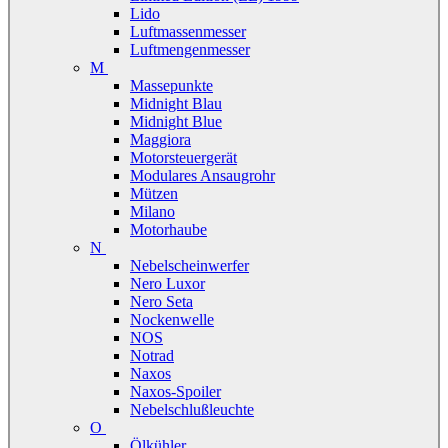
Lido
Luftmassenmesser
Luftmengenmesser
M
Massepunkte
Midnight Blau
Midnight Blue
Maggiora
Motorsteuergerät
Modulares Ansaugrohr
Mützen
Milano
Motorhaube
N
Nebelscheinwerfer
Nero Luxor
Nero Seta
Nockenwelle
NOS
Notrad
Naxos
Naxos-Spoiler
Nebelschlußleuchte
O
Ölkühler