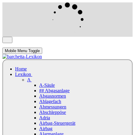
Mobile Menu Toggle
Home
Lexikon
A
A-Säule
## Abgasanlage
Abgasnormen
Ablagefach
Abmessungen
Abschleppöse
Adria
Airbag-Steuergerät
Airbag
Alarmanlage