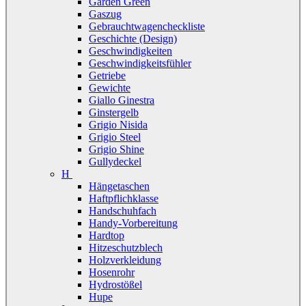
Garden Green
Gaszug
Gebrauchtwagencheckliste
Geschichte (Design)
Geschwindigkeiten
Geschwindigkeitsfühler
Getriebe
Gewichte
Giallo Ginestra
Ginstergelb
Grigio Nisida
Grigio Steel
Grigio Shine
Gullydeckel
H
Hängetaschen
Haftpflichklasse
Handschuhfach
Handy-Vorbereitung
Hardtop
Hitzeschutzblech
Holzverkleidung
Hosenrohr
Hydrostößel
Hupe