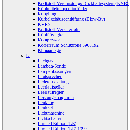
Kraftstoff-Verdunstungs-Rückhaltesystem (KVRS
Kühlmitteltemperaturfühler
Kupplung
Kurbelgehäuseentlüftung (Blow-By)
KVRS
Kraftstoff-Verteilerrohr
Kühlflüssigkeit
Kompressor
Kofferraum-Schutzfolie 5908192
Klimaanlage
L
Lachgas
Lambda-Sonde
Lampenfassungen
Lautsprecher
Lederausstattung
Leerlaufsteller
Leerlaufregler
Leistungsdiagramm
Lenkung
Lenkrad
Lichtmaschine
Lichtschalter
Limited Edition (LE)
Limited Edition (LE) 1999