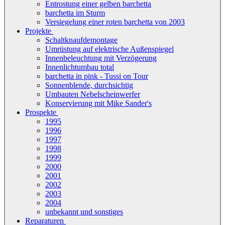
Entrostung einer gelben barchetta
barchetta im Sturm
Versiegelung einer roten barchetta von 2003
Projekte
Schaltknaufdemontage
Umrüstung auf elektrische Außenspiegel
Innenbeleuchtung mit Verzögerung
Innenlichtumbau total
barchetta in pink - Tussi on Tour
Sonnenblende, durchsichtig
Umbauten Nebelscheinwerfer
Konservierung mit Mike Sander's
Prospekte
1995
1996
1997
1998
1999
2000
2001
2002
2003
2004
unbekannt und sonstiges
Reparaturen