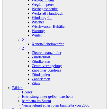
Web-barchetta
Wegfahrsperre
Werbegeschenke
Werkstatt-Handbuch
Windsorgrün
Wischer
Wischwasser-Behälter
Wartung
Winter
X
Xenon-Scheinwerfer
Z
Zigarettenanzünder
Zündschloß
Zündkerzen
Zentralverriegelung
Zapatinas, Andreas
Zündspulen
Zahnriemen
Zitate
Bilder
Horror
Entrostung einer gelben barchetta
barchetta im Sturm
Versiegelung einer roten barchetta von 2003