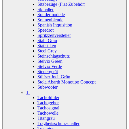
Sitzbezüge (Fiat-Zubehör)
Skihalter
Sondermodelle
Sonnenblende
Spanish Inquisition
Speedrot
Spritzzeitversteller
Stahl Grau
Statistiken
Steel Grey
Steinschlagschutz
Stelvio Green
Stelvio Verde
Steuergerät
Stilfser Joch Grün
Stola Abarth Monotipo Concept
Subwoofer
T
Tachofühler
Tachogeber
Tachosignal
Tachowelle
Titangrau
Trägheitsschutzschalter
Tretautos