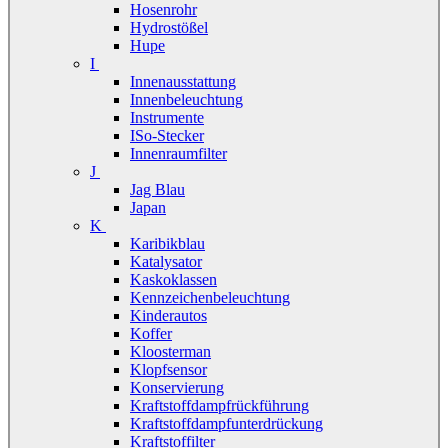
Hosenrohr
Hydrostößel
Hupe
I
Innenausstattung
Innenbeleuchtung
Instrumente
ISo-Stecker
Innenraumfilter
J
Jag Blau
Japan
K
Karibikblau
Katalysator
Kaskoklassen
Kennzeichenbeleuchtung
Kinderautos
Koffer
Kloosterman
Klopfsensor
Konservierung
Kraftstoffdampfrückführung
Kraftstoffdampfunterdrückung
Kraftstoffilter