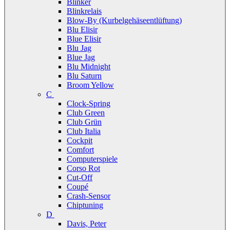
Blinker
Blinkrelais
Blow-By (Kurbelgehäseentlüftung)
Blu Elisir
Blue Elisir
Blu Jag
Blue Jag
Blu Midnight
Blu Saturn
Broom Yellow
C
Clock-Spring
Club Green
Club Grün
Club Italia
Cockpit
Comfort
Computerspiele
Corso Rot
Cut-Off
Coupé
Crash-Sensor
Chiptuning
D
Davis, Peter