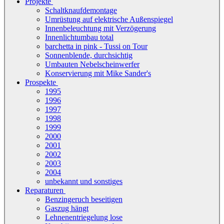
Projekte
Schaltknaufdemontage
Umrüstung auf elektrische Außenspiegel
Innenbeleuchtung mit Verzögerung
Innenlichtumbau total
barchetta in pink - Tussi on Tour
Sonnenblende, durchsichtig
Umbauten Nebelscheinwerfer
Konservierung mit Mike Sander's
Prospekte
1995
1996
1997
1998
1999
2000
2001
2002
2003
2004
unbekannt und sonstiges
Reparaturen
Benzingeruch beseitigen
Gaszug hängt
Lehnenentriegelung lose