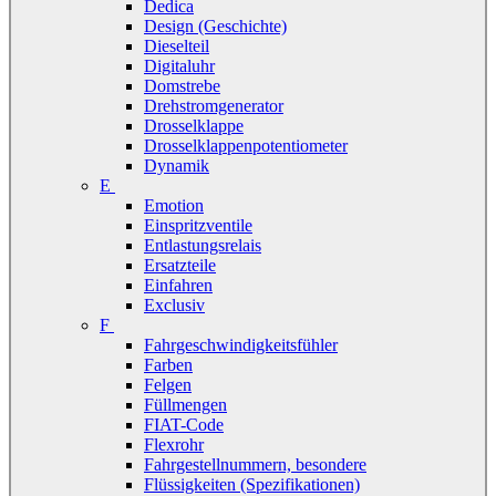
Dedica
Design (Geschichte)
Dieselteil
Digitaluhr
Domstrebe
Drehstromgenerator
Drosselklappe
Drosselklappenpotentiometer
Dynamik
E
Emotion
Einspritzventile
Entlastungsrelais
Ersatzteile
Einfahren
Exclusiv
F
Fahrgeschwindigkeitsfühler
Farben
Felgen
Füllmengen
FIAT-Code
Flexrohr
Fahrgestellnummern, besondere
Flüssigkeiten (Spezifikationen)