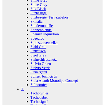
Shine Grau
Shine Grey
Silk Black
Sitzbezüge
Sitzbezüge (Fiat-Zubehör)
Skihalter
Sondermodelle
Sonnenblende
Spanish Inquisition
Speedrot
Spritzzeitversteller
Stahl Grau
Statistiken
Steel Grey
Steinschlagschutz
Stelvio Green
Stelvio Verde
Steuergerät
Stilfser Joch Grün
Stola Abarth Monotipo Concept
Subwoofer
T
Tachofühler
Tachogeber
Tachosignal