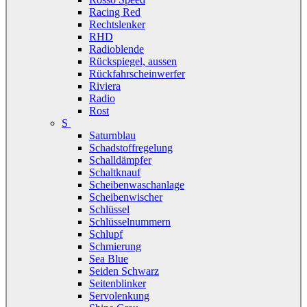
Racing Red
Rechtslenker
RHD
Radioblende
Rückspiegel, aussen
Rückfahrscheinwerfer
Riviera
Radio
Rost
S
Saturnblau
Schadstoffregelung
Schalldämpfer
Schaltknauf
Scheibenwaschanlage
Scheibenwischer
Schlüssel
Schlüsselnummern
Schlupf
Schmierung
Sea Blue
Seiden Schwarz
Seitenblinker
Servolenkung