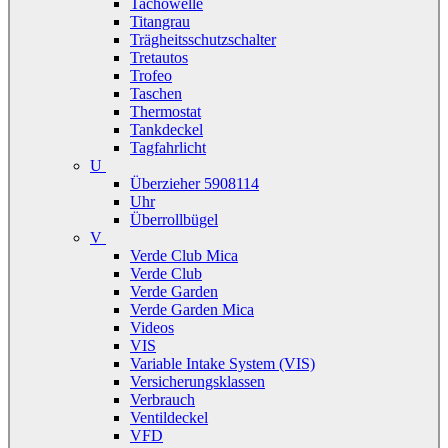
Tachowelle
Titangrau
Trägheitsschutzschalter
Tretautos
Trofeo
Taschen
Thermostat
Tankdeckel
Tagfahrlicht
U
Überzieher 5908114
Uhr
Überrollbügel
V
Verde Club Mica
Verde Club
Verde Garden
Verde Garden Mica
Videos
VIS
Variable Intake System (VIS)
Versicherungsklassen
Verbrauch
Ventildeckel
VFD