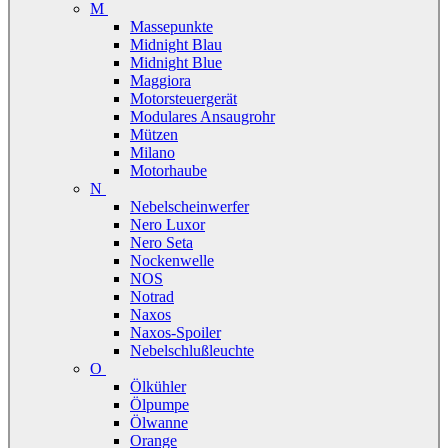
M
Massepunkte
Midnight Blau
Midnight Blue
Maggiora
Motorsteuergerät
Modulares Ansaugrohr
Mützen
Milano
Motorhaube
N
Nebelscheinwerfer
Nero Luxor
Nero Seta
Nockenwelle
NOS
Notrad
Naxos
Naxos-Spoiler
Nebelschlußleuchte
O
Ölkühler
Ölpumpe
Ölwanne
Orange