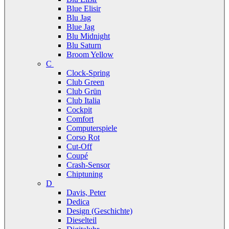
Blue Elisir
Blu Jag
Blue Jag
Blu Midnight
Blu Saturn
Broom Yellow
C
Clock-Spring
Club Green
Club Grün
Club Italia
Cockpit
Comfort
Computerspiele
Corso Rot
Cut-Off
Coupé
Crash-Sensor
Chiptuning
D
Davis, Peter
Dedica
Design (Geschichte)
Dieselteil