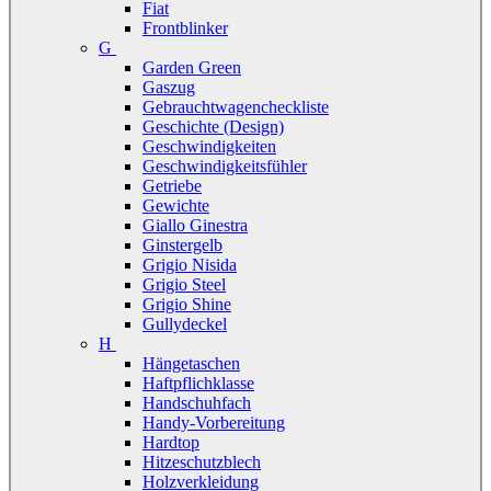
Fiat
Frontblinker
G
Garden Green
Gaszug
Gebrauchtwagencheckliste
Geschichte (Design)
Geschwindigkeiten
Geschwindigkeitsfühler
Getriebe
Gewichte
Giallo Ginestra
Ginstergelb
Grigio Nisida
Grigio Steel
Grigio Shine
Gullydeckel
H
Hängetaschen
Haftpflichklasse
Handschuhfach
Handy-Vorbereitung
Hardtop
Hitzeschutzblech
Holzverkleidung