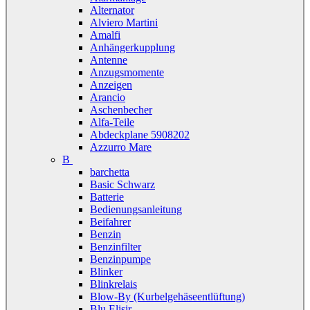
Alternator
Alviero Martini
Amalfi
Anhängerkupplung
Antenne
Anzugsmomente
Anzeigen
Arancio
Aschenbecher
Alfa-Teile
Abdeckplane 5908202
Azzurro Mare
B
barchetta
Basic Schwarz
Batterie
Bedienungsanleitung
Beifahrer
Benzin
Benzinfilter
Benzinpumpe
Blinker
Blinkrelais
Blow-By (Kurbelgehäseentlüftung)
Blu Elisir