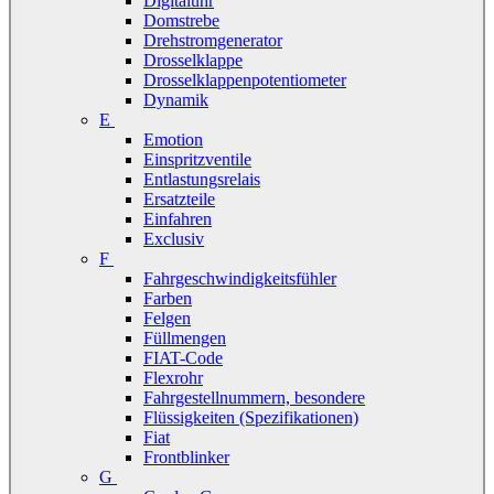
Digitaluhr
Domstrebe
Drehstromgenerator
Drosselklappe
Drosselklappenpotentiometer
Dynamik
E
Emotion
Einspritzventile
Entlastungsrelais
Ersatzteile
Einfahren
Exclusiv
F
Fahrgeschwindigkeitsfühler
Farben
Felgen
Füllmengen
FIAT-Code
Flexrohr
Fahrgestellnummern, besondere
Flüssigkeiten (Spezifikationen)
Fiat
Frontblinker
G