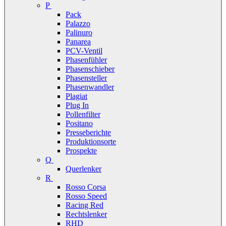
P
Pack
Palazzo
Palinuro
Panarea
PCV-Ventil
Phasenfühler
Phasenschieber
Phasensteller
Phasenwandler
Plagiat
Plug In
Pollenfilter
Positano
Presseberichte
Produktionsorte
Prospekte
Q
Querlenker
R
Rosso Corsa
Rosso Speed
Racing Red
Rechtslenker
RHD