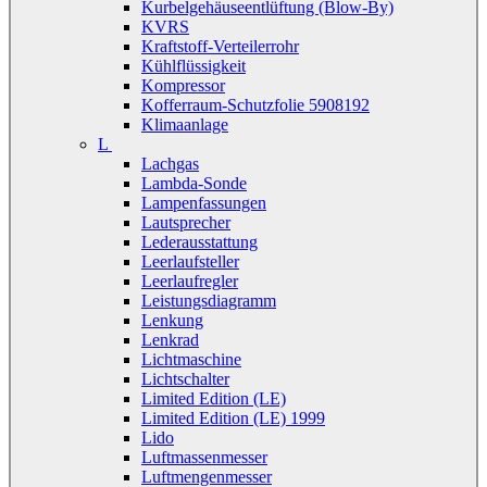
Kurbelgehäuseentlüftung (Blow-By)
KVRS
Kraftstoff-Verteilerrohr
Kühlflüssigkeit
Kompressor
Kofferraum-Schutzfolie 5908192
Klimaanlage
L
Lachgas
Lambda-Sonde
Lampenfassungen
Lautsprecher
Lederausstattung
Leerlaufsteller
Leerlaufregler
Leistungsdiagramm
Lenkung
Lenkrad
Lichtmaschine
Lichtschalter
Limited Edition (LE)
Limited Edition (LE) 1999
Lido
Luftmassenmesser
Luftmengenmesser