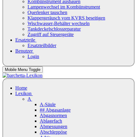
Kombiinstrument ausbauen
Lampenwechsel im Kombiinstrument
Querlenker tauschen
Klappergeräusch vom KVRS beseitigen
Wischwasser-Behälter wechseln
Tankdeckelschlossreparatur
Zugriff auf Steuergeräte
Ersatzteile
Ersatzteilbilder
Benutzer
Login
Mobile Menu Toggle
Home
Lexikon
A
A-Säule
## Abgasanlage
Abgasnormen
Ablagefach
Abmessungen
Abschleppöse