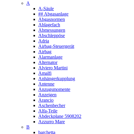
A
A-Säule
## Abgasanlage
Abgasnormen
Ablagefach
Abmessungen
Abschleppöse
Adria
Airbag-Steuergerät
Airbag
Alarmanlage
Alternator
Alviero Martini
Amalfi
Anhängerkupplung
Antenne
Anzugsmomente
Anzeigen
Arancio
Aschenbecher
Alfa-Teile
Abdeckplane 5908202
Azzurro Mare
B
barchetta