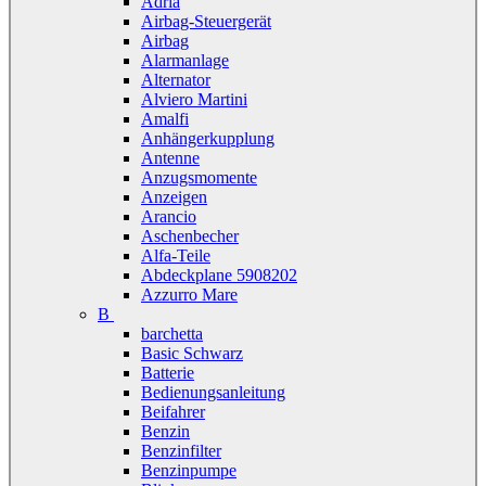
Adria
Airbag-Steuergerät
Airbag
Alarmanlage
Alternator
Alviero Martini
Amalfi
Anhängerkupplung
Antenne
Anzugsmomente
Anzeigen
Arancio
Aschenbecher
Alfa-Teile
Abdeckplane 5908202
Azzurro Mare
B
barchetta
Basic Schwarz
Batterie
Bedienungsanleitung
Beifahrer
Benzin
Benzinfilter
Benzinpumpe