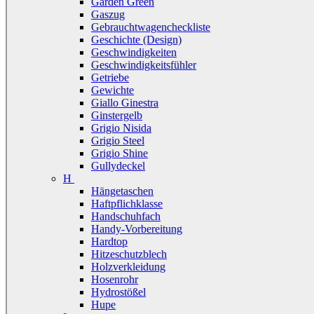
Garden Green
Gaszug
Gebrauchtwagencheckliste
Geschichte (Design)
Geschwindigkeiten
Geschwindigkeitsfühler
Getriebe
Gewichte
Giallo Ginestra
Ginstergelb
Grigio Nisida
Grigio Steel
Grigio Shine
Gullydeckel
H
Hängetaschen
Haftpflichklasse
Handschuhfach
Handy-Vorbereitung
Hardtop
Hitzeschutzblech
Holzverkleidung
Hosenrohr
Hydrostößel
Hupe