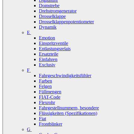
Digitaluhr
Domstrebe
Drehstromgenerator
Drosselklappe
Drosselklappenpotentiometer
Dynamik
E
Emotion
Einspritzventile
Entlastungsrelais
Ersatzteile
Einfahren
Exclusiv
F
Fahrgeschwindigkeitsfühler
Farben
Felgen
Füllmengen
FIAT-Code
Flexrohr
Fahrgestellnummern, besondere
Flüssigkeiten (Spezifikationen)
Fiat
Frontblinker
G