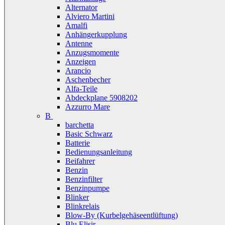
Alternator
Alviero Martini
Amalfi
Anhängerkupplung
Antenne
Anzugsmomente
Anzeigen
Arancio
Aschenbecher
Alfa-Teile
Abdeckplane 5908202
Azzurro Mare
B
barchetta
Basic Schwarz
Batterie
Bedienungsanleitung
Beifahrer
Benzin
Benzinfilter
Benzinpumpe
Blinker
Blinkrelais
Blow-By (Kurbelgehäseentlüftung)
Blu Elisir