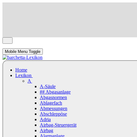
Mobile Menu Toggle
Home
Lexikon
A
A-Säule
## Abgasanlage
Abgasnormen
Ablagefach
Abmessungen
Abschleppöse
Adria
Airbag-Steuergerät
Airbag
Alarmanlage