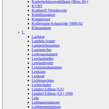
Kurbelgehäuseentlüftung (Blow-By)
KVRS
Kraftstoff-Verteilerrohr
Kühlflüssigkeit
Kompressor
Kofferraum-Schutzfolie 5908192
Klimaanlage
L
Lachgas
Lambda-Sonde
Lampenfassungen
Lautsprecher
Lederausstattung
Leerlaufsteller
Leerlaufregler
Leistungsdiagramm
Lenkung
Lenkrad
Lichtmaschine
Lichtschalter
Limited Edition (LE)
Limited Edition (LE) 1999
Lido
Luftmassenmesser
Luftmengenmesser