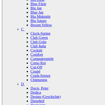
Blue Elisir
Blu Jag
Blue Jag
Blu Midnight
Blu Saturn
Broom Yellow
C
Clock-Spring
Club Green
Club Grün
Club Italia
Cockpit
Comfort
Computerspiele
Corso Rot
Cut-Off
Coupé
Crash-Sensor
Chiptuning
D
Davis, Peter
Dedica
Design (Geschichte)
Dieselteil