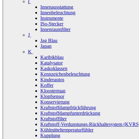
I
Innenausstattung
Innenbeleuchtung
Instrumente
ISo-Stecker
Innenraumfilter
J
Jag Blau
Japan
K
Karibikblau
Katalysator
Kaskoklassen
Kennzeichenbeleuchtung
Kinderautos
Koffer
Kloosterman
Klopfsensor
Konservierung
Kraftstoffdampfrückführung
Kraftstoffdampfunterdrückung
Kraftstoffilter
Kraftstoff-Verdunstungs-Rückhaltesystem (KVRS
Kühlmitteltemperaturfühler
Kupplung