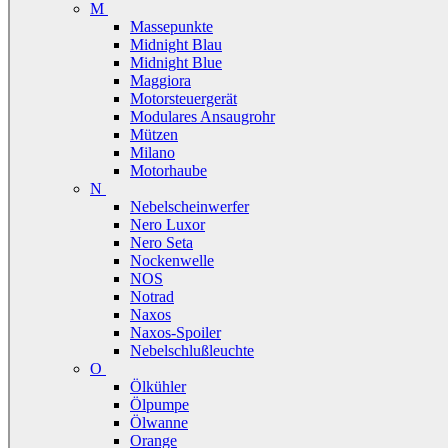
M
Massepunkte
Midnight Blau
Midnight Blue
Maggiora
Motorsteuergerät
Modulares Ansaugrohr
Mützen
Milano
Motorhaube
N
Nebelscheinwerfer
Nero Luxor
Nero Seta
Nockenwelle
NOS
Notrad
Naxos
Naxos-Spoiler
Nebelschlußleuchte
O
Ölkühler
Ölpumpe
Ölwanne
Orange