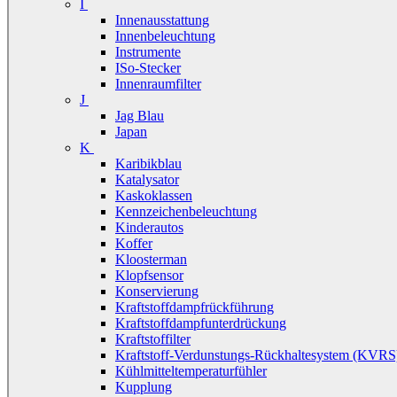
I
Innenausstattung
Innenbeleuchtung
Instrumente
ISo-Stecker
Innenraumfilter
J
Jag Blau
Japan
K
Karibikblau
Katalysator
Kaskoklassen
Kennzeichenbeleuchtung
Kinderautos
Koffer
Kloosterman
Klopfsensor
Konservierung
Kraftstoffdampfrückführung
Kraftstoffdampfunterdrückung
Kraftstoffilter
Kraftstoff-Verdunstungs-Rückhaltesystem (KVRS
Kühlmitteltemperaturfühler
Kupplung