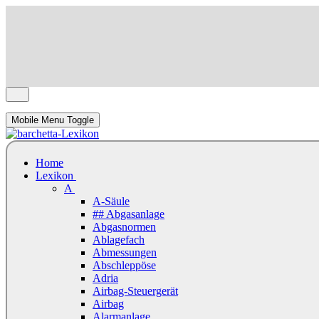
Mobile Menu Toggle
Home
Lexikon
A
A-Säule
## Abgasanlage
Abgasnormen
Ablagefach
Abmessungen
Abschleppöse
Adria
Airbag-Steuergerät
Airbag
Alarmanlage