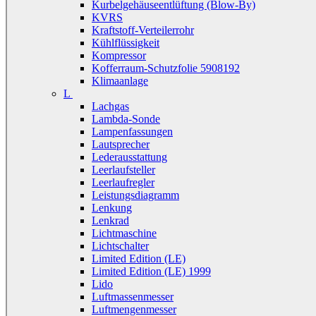
Kurbelgehäuseentlüftung (Blow-By)
KVRS
Kraftstoff-Verteilerrohr
Kühlflüssigkeit
Kompressor
Kofferraum-Schutzfolie 5908192
Klimaanlage
L
Lachgas
Lambda-Sonde
Lampenfassungen
Lautsprecher
Lederausstattung
Leerlaufsteller
Leerlaufregler
Leistungsdiagramm
Lenkung
Lenkrad
Lichtmaschine
Lichtschalter
Limited Edition (LE)
Limited Edition (LE) 1999
Lido
Luftmassenmesser
Luftmengenmesser