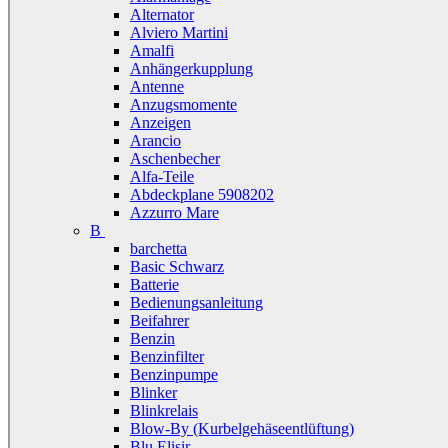
Alternator
Alviero Martini
Amalfi
Anhängerkupplung
Antenne
Anzugsmomente
Anzeigen
Arancio
Aschenbecher
Alfa-Teile
Abdeckplane 5908202
Azzurro Mare
B
barchetta
Basic Schwarz
Batterie
Bedienungsanleitung
Beifahrer
Benzin
Benzinfilter
Benzinpumpe
Blinker
Blinkrelais
Blow-By (Kurbelgehäseentlüftung)
Blu Elisir