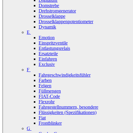
Digitaluhr
Domstrebe
Drehstromgenerator
Drosselklappe
Drosselklappenpotentiometer
Dynamik
E
Emotion
Einspritzventile
Entlastungsrelais
Ersatzteile
Einfahren
Exclusiv
F
Fahrgeschwindigkeitsfühler
Farben
Felgen
Füllmengen
FIAT-Code
Flexrohr
Fahrgestellnummern, besondere
Flüssigkeiten (Spezifikationen)
Fiat
Frontblinker
G