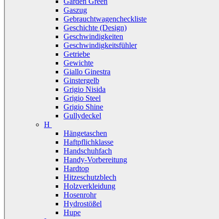
Garden Green
Gaszug
Gebrauchtwagencheckliste
Geschichte (Design)
Geschwindigkeiten
Geschwindigkeitsfühler
Getriebe
Gewichte
Giallo Ginestra
Ginstergelb
Grigio Nisida
Grigio Steel
Grigio Shine
Gullydeckel
H
Hängetaschen
Haftpflichklasse
Handschuhfach
Handy-Vorbereitung
Hardtop
Hitzeschutzblech
Holzverkleidung
Hosenrohr
Hydrostößel
Hupe