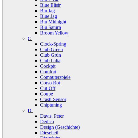
Blue Elisir
Blu Jag
Blue Jag
Blu Midnight
Blu Saturn
Broom Yellow
C
Clock-Spring
Club Green
Club Grün
Club Italia
Cockpit
Comfort
Computerspiele
Corso Rot
Cut-Off
Coupé
Crash-Sensor
Chiptuning
D
Davis, Peter
Dedica
Design (Geschichte)
Dieselteil