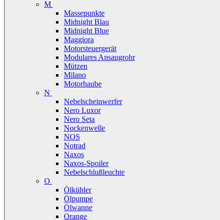
M
Massepunkte
Midnight Blau
Midnight Blue
Maggiora
Motorsteuergerät
Modulares Ansaugrohr
Mützen
Milano
Motorhaube
N
Nebelscheinwerfer
Nero Luxor
Nero Seta
Nockenwelle
NOS
Notrad
Naxos
Naxos-Spoiler
Nebelschlußleuchte
O
Ölkühler
Ölpumpe
Ölwanne
Orange