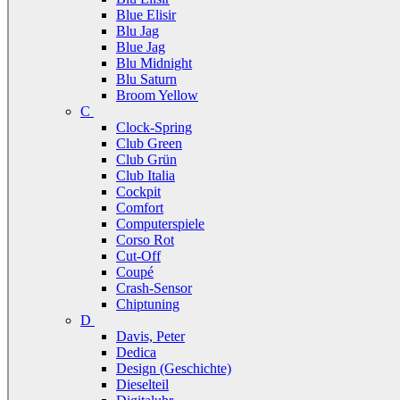
Blue Elisir
Blu Jag
Blue Jag
Blu Midnight
Blu Saturn
Broom Yellow
C
Clock-Spring
Club Green
Club Grün
Club Italia
Cockpit
Comfort
Computerspiele
Corso Rot
Cut-Off
Coupé
Crash-Sensor
Chiptuning
D
Davis, Peter
Dedica
Design (Geschichte)
Dieselteil