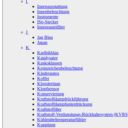
I
Innenausstattung
Innenbeleuchtung
Instrumente
ISo-Stecker
Innenraumfilter
J
Jag Blau
Japan
K
Karibikblau
Katalysator
Kaskoklassen
Kennzeichenbeleuchtung
Kinderautos
Koffer
Kloosterman
Klopfsensor
Konservierung
Kraftstoffdampfrückführung
Kraftstoffdampfunterdrückung
Kraftstoffilter
Kraftstoff-Verdunstungs-Rückhaltesystem (KVRS
Kühlmitteltemperaturfühler
Kupplung