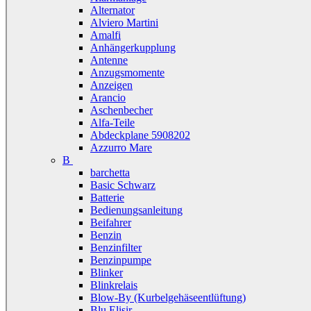
Alternator
Alviero Martini
Amalfi
Anhängerkupplung
Antenne
Anzugsmomente
Anzeigen
Arancio
Aschenbecher
Alfa-Teile
Abdeckplane 5908202
Azzurro Mare
B
barchetta
Basic Schwarz
Batterie
Bedienungsanleitung
Beifahrer
Benzin
Benzinfilter
Benzinpumpe
Blinker
Blinkrelais
Blow-By (Kurbelgehäseentlüftung)
Blu Elisir