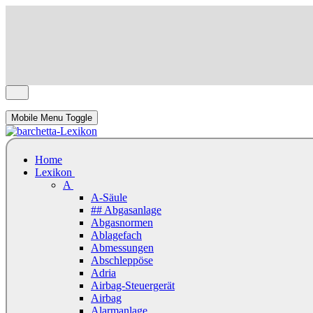
Mobile Menu Toggle
Home
Lexikon
A
A-Säule
## Abgasanlage
Abgasnormen
Ablagefach
Abmessungen
Abschleppöse
Adria
Airbag-Steuergerät
Airbag
Alarmanlage