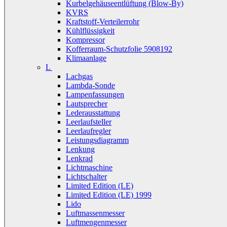
Kurbelgehäuseentlüftung (Blow-By)
KVRS
Kraftstoff-Verteilerrohr
Kühlflüssigkeit
Kompressor
Kofferraum-Schutzfolie 5908192
Klimaanlage
L
Lachgas
Lambda-Sonde
Lampenfassungen
Lautsprecher
Lederausstattung
Leerlaufsteller
Leerlaufregler
Leistungsdiagramm
Lenkung
Lenkrad
Lichtmaschine
Lichtschalter
Limited Edition (LE)
Limited Edition (LE) 1999
Lido
Luftmassenmesser
Luftmengenmesser