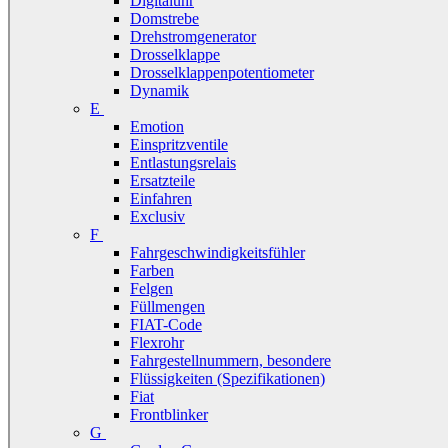
Digitaluhr
Domstrebe
Drehstromgenerator
Drosselklappe
Drosselklappenpotentiometer
Dynamik
E
Emotion
Einspritzventile
Entlastungsrelais
Ersatzteile
Einfahren
Exclusiv
F
Fahrgeschwindigkeitsfühler
Farben
Felgen
Füllmengen
FIAT-Code
Flexrohr
Fahrgestellnummern, besondere
Flüssigkeiten (Spezifikationen)
Fiat
Frontblinker
G