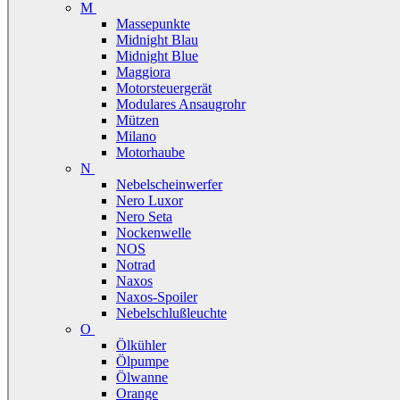
M
Massepunkte
Midnight Blau
Midnight Blue
Maggiora
Motorsteuergerät
Modulares Ansaugrohr
Mützen
Milano
Motorhaube
N
Nebelscheinwerfer
Nero Luxor
Nero Seta
Nockenwelle
NOS
Notrad
Naxos
Naxos-Spoiler
Nebelschlußleuchte
O
Ölkühler
Ölpumpe
Ölwanne
Orange