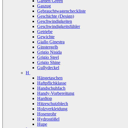
Garden Green
Gaszug
Gebrauchtwagencheckliste
Geschichte (Design)
Geschwindigkeiten
Geschwindigkeitsfühler
Getriebe
Gewichte
Giallo Ginestra
Ginstergelb
Grigio Nisida
Grigio Steel
Grigio Shine
Gullydeckel
H
Hängetaschen
Haftpflichklasse
Handschuhfach
Handy-Vorbereitung
Hardtop
Hitzeschutzblech
Holzverkleidung
Hosenrohr
Hydrostößel
Hupe