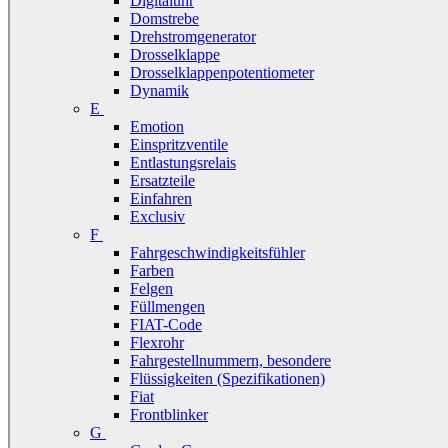
Digitaluhr
Domstrebe
Drehstromgenerator
Drosselklappe
Drosselklappenpotentiometer
Dynamik
E
Emotion
Einspritzventile
Entlastungsrelais
Ersatzteile
Einfahren
Exclusiv
F
Fahrgeschwindigkeitsfühler
Farben
Felgen
Füllmengen
FIAT-Code
Flexrohr
Fahrgestellnummern, besondere
Flüssigkeiten (Spezifikationen)
Fiat
Frontblinker
G