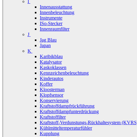
I
Innenausstattung
Innenbeleuchtung
Instrumente
ISo-Stecker
Innenraumfilter
J
Jag Blau
Japan
K
Karibikblau
Katalysator
Kaskoklassen
Kennzeichenbeleuchtung
Kinderautos
Koffer
Kloosterman
Klopfsensor
Konservierung
Kraftstoffdampfrückführung
Kraftstoffdampfunterdrückung
Kraftstoffilter
Kraftstoff-Verdunstungs-Rückhaltesystem (KVRS
Kühlmitteltemperaturfühler
Kupplung