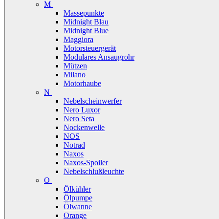
M
Massepunkte
Midnight Blau
Midnight Blue
Maggiora
Motorsteuergerät
Modulares Ansaugrohr
Mützen
Milano
Motorhaube
N
Nebelscheinwerfer
Nero Luxor
Nero Seta
Nockenwelle
NOS
Notrad
Naxos
Naxos-Spoiler
Nebelschlußleuchte
O
Ölkühler
Ölpumpe
Ölwanne
Orange