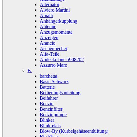
Alternator
Alviero Martini
Amalfi
Anhängerkupplung
Antenne
Anzugsmomente
Anzeigen
Arancio
Aschenbecher
Alfa-Teile
Abdeckplane 5908202
Azzurro Mare
B
barchetta
Basic Schwarz
Batterie
Bedienungsanleitung
Beifahrer
Benzin
Benzinfilter
Benzinpumpe
Blinker
Blinkrelais
Blow-By (Kurbelgehäseentlüftung)
Blu Elisir