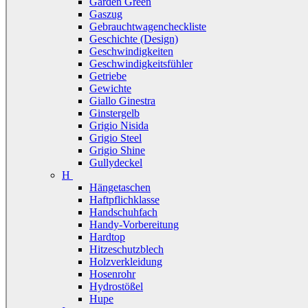
Garden Green
Gaszug
Gebrauchtwagencheckliste
Geschichte (Design)
Geschwindigkeiten
Geschwindigkeitsfühler
Getriebe
Gewichte
Giallo Ginestra
Ginstergelb
Grigio Nisida
Grigio Steel
Grigio Shine
Gullydeckel
H
Hängetaschen
Haftpflichklasse
Handschuhfach
Handy-Vorbereitung
Hardtop
Hitzeschutzblech
Holzverkleidung
Hosenrohr
Hydrostößel
Hupe