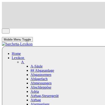
Mobile Menu Toggle
Home
Lexikon
A
A-Säule
## Abgasanlage
Abgasnormen
Ablagefach
Abmessungen
Abschleppöse
Adria
Airbag-Steuergerät
Airbag
Alarmanlage