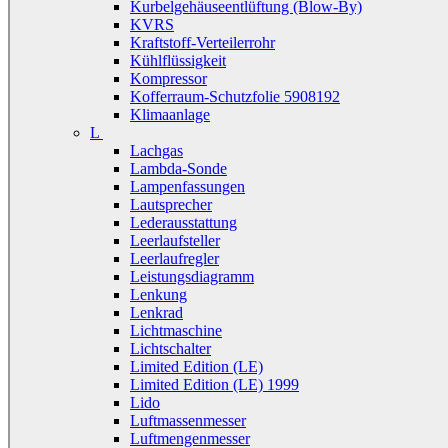
Kurbelgehäuseentlüftung (Blow-By)
KVRS
Kraftstoff-Verteilerrohr
Kühlflüssigkeit
Kompressor
Kofferraum-Schutzfolie 5908192
Klimaanlage
L
Lachgas
Lambda-Sonde
Lampenfassungen
Lautsprecher
Lederausstattung
Leerlaufsteller
Leerlaufregler
Leistungsdiagramm
Lenkung
Lenkrad
Lichtmaschine
Lichtschalter
Limited Edition (LE)
Limited Edition (LE) 1999
Lido
Luftmassenmesser
Luftmengenmesser