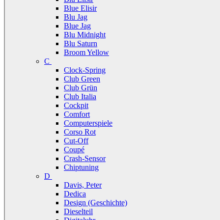
Blue Elisir
Blu Jag
Blue Jag
Blu Midnight
Blu Saturn
Broom Yellow
C
Clock-Spring
Club Green
Club Grün
Club Italia
Cockpit
Comfort
Computerspiele
Corso Rot
Cut-Off
Coupé
Crash-Sensor
Chiptuning
D
Davis, Peter
Dedica
Design (Geschichte)
Dieselteil