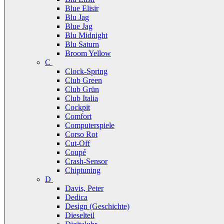
Blue Elisir
Blu Jag
Blue Jag
Blu Midnight
Blu Saturn
Broom Yellow
C
Clock-Spring
Club Green
Club Grün
Club Italia
Cockpit
Comfort
Computerspiele
Corso Rot
Cut-Off
Coupé
Crash-Sensor
Chiptuning
D
Davis, Peter
Dedica
Design (Geschichte)
Dieselteil