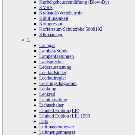
Kurbelgehäuseentlüftung (Blow-By)
KVRS
Kraftstoff-Verteilerrohr
Kühlflüssigkeit
Kompressor
Kofferraum-Schutzfolie 5908192
Klimaanlage
L
Lachgas
Lambda-Sonde
Lampenfassungen
Lautsprecher
Lederausstattung
Leerlaufsteller
Leerlaufregler
Leistungsdiagramm
Lenkung
Lenkrad
Lichtmaschine
Lichtschalter
Limited Edition (LE)
Limited Edition (LE) 1999
Lido
Luftmassenmesser
Luftmengenmesser