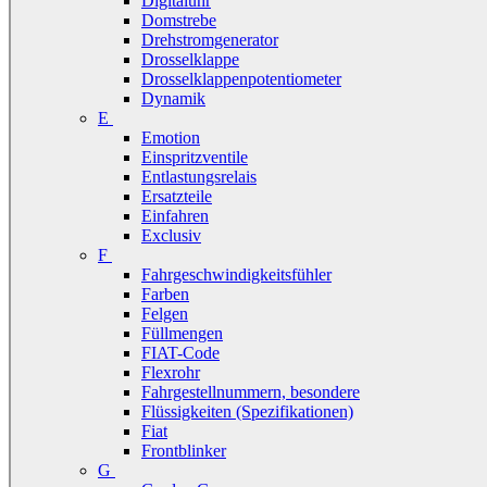
Digitaluhr
Domstrebe
Drehstromgenerator
Drosselklappe
Drosselklappenpotentiometer
Dynamik
E
Emotion
Einspritzventile
Entlastungsrelais
Ersatzteile
Einfahren
Exclusiv
F
Fahrgeschwindigkeitsfühler
Farben
Felgen
Füllmengen
FIAT-Code
Flexrohr
Fahrgestellnummern, besondere
Flüssigkeiten (Spezifikationen)
Fiat
Frontblinker
G