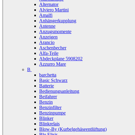
Alternator
Alviero Martini
Amalfi
Anhängerkupplung
Antenne
Anzugsmomente
Anzeigen
Arancio
Aschenbecher
Alfa-Teile
Abdeckplane 5908202
Azzurro Mare
B
barchetta
Basic Schwarz
Batterie
Bedienungsanleitung
Beifahrer
Benzin
Benzinfilter
Benzinpumpe
Blinker
Blinkrelais
Blow-By (Kurbelgehäseentlüftung)
Blu Elisir