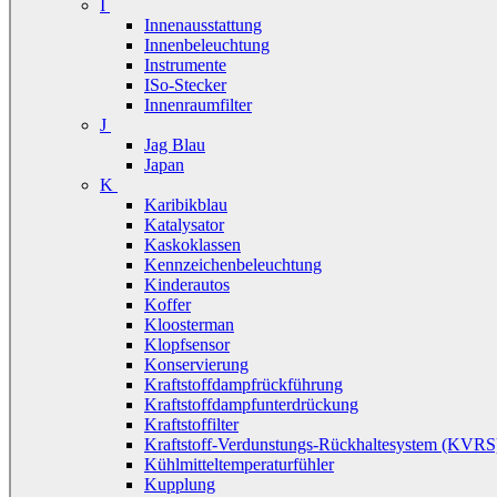
I
Innenausstattung
Innenbeleuchtung
Instrumente
ISo-Stecker
Innenraumfilter
J
Jag Blau
Japan
K
Karibikblau
Katalysator
Kaskoklassen
Kennzeichenbeleuchtung
Kinderautos
Koffer
Kloosterman
Klopfsensor
Konservierung
Kraftstoffdampfrückführung
Kraftstoffdampfunterdrückung
Kraftstoffilter
Kraftstoff-Verdunstungs-Rückhaltesystem (KVRS
Kühlmitteltemperaturfühler
Kupplung