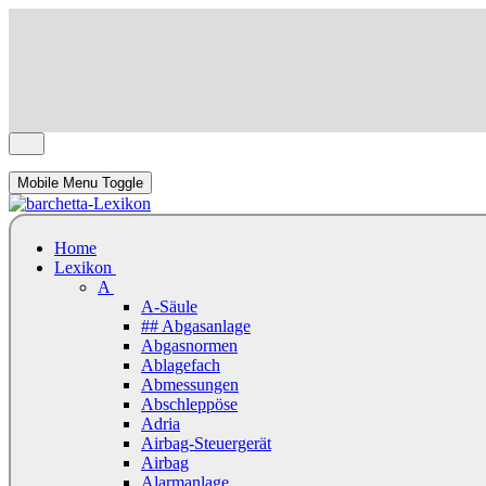
Mobile Menu Toggle
Home
Lexikon
A
A-Säule
## Abgasanlage
Abgasnormen
Ablagefach
Abmessungen
Abschleppöse
Adria
Airbag-Steuergerät
Airbag
Alarmanlage