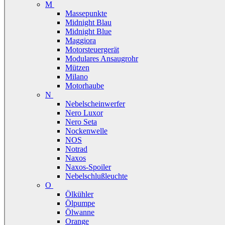
M
Massepunkte
Midnight Blau
Midnight Blue
Maggiora
Motorsteuergerät
Modulares Ansaugrohr
Mützen
Milano
Motorhaube
N
Nebelscheinwerfer
Nero Luxor
Nero Seta
Nockenwelle
NOS
Notrad
Naxos
Naxos-Spoiler
Nebelschlußleuchte
O
Ölkühler
Ölpumpe
Ölwanne
Orange