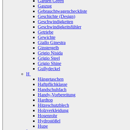
Garden Green
Gaszug
Gebrauchtwagencheckliste
Geschichte (Design)
Geschwindigkeiten
Geschwindigkeitsfühler
Getriebe
Gewichte
Giallo Ginestra
Ginstergelb
Grigio Nisida
Grigio Steel
Grigio Shine
Gullydeckel
H
Hängetaschen
Haftpflichklasse
Handschuhfach
Handy-Vorbereitung
Hardtop
Hitzeschutzblech
Holzverkleidung
Hosenrohr
Hydrostößel
Hupe