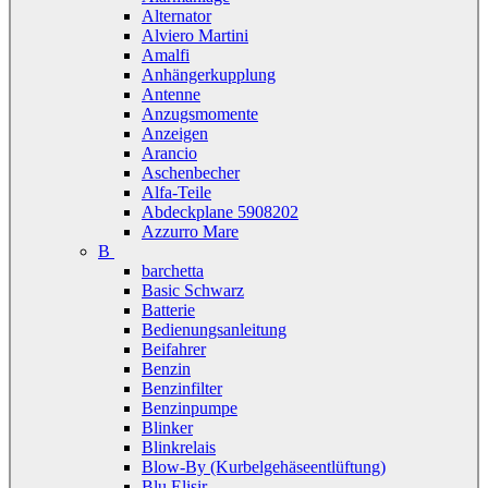
Alternator
Alviero Martini
Amalfi
Anhängerkupplung
Antenne
Anzugsmomente
Anzeigen
Arancio
Aschenbecher
Alfa-Teile
Abdeckplane 5908202
Azzurro Mare
B
barchetta
Basic Schwarz
Batterie
Bedienungsanleitung
Beifahrer
Benzin
Benzinfilter
Benzinpumpe
Blinker
Blinkrelais
Blow-By (Kurbelgehäseentlüftung)
Blu Elisir