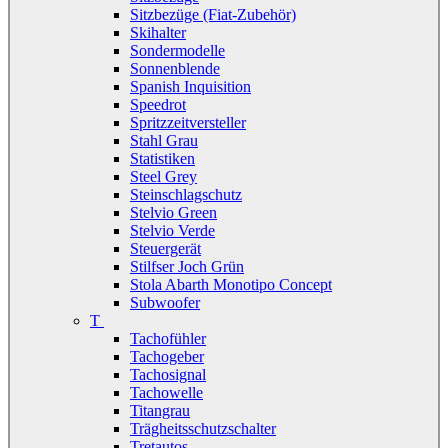
Sitzbezüge (Fiat-Zubehör)
Skihalter
Sondermodelle
Sonnenblende
Spanish Inquisition
Speedrot
Spritzzeitversteller
Stahl Grau
Statistiken
Steel Grey
Steinschlagschutz
Stelvio Green
Stelvio Verde
Steuergerät
Stilfser Joch Grün
Stola Abarth Monotipo Concept
Subwoofer
T
Tachofühler
Tachogeber
Tachosignal
Tachowelle
Titangrau
Trägheitsschutzschalter
Tretautos