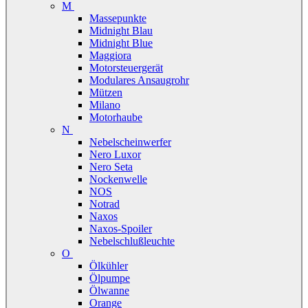
M
Massepunkte
Midnight Blau
Midnight Blue
Maggiora
Motorsteuergerät
Modulares Ansaugrohr
Mützen
Milano
Motorhaube
N
Nebelscheinwerfer
Nero Luxor
Nero Seta
Nockenwelle
NOS
Notrad
Naxos
Naxos-Spoiler
Nebelschlußleuchte
O
Ölkühler
Ölpumpe
Ölwanne
Orange