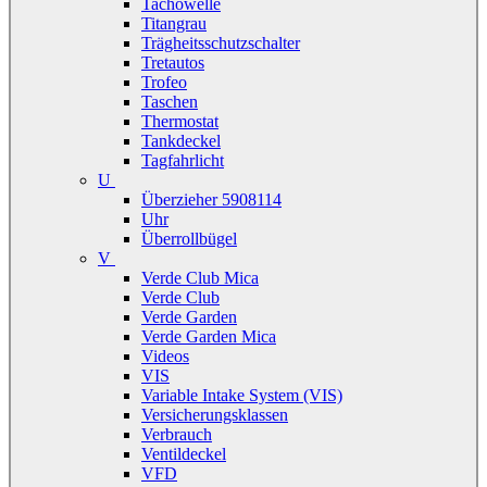
Tachowelle
Titangrau
Trägheitsschutzschalter
Tretautos
Trofeo
Taschen
Thermostat
Tankdeckel
Tagfahrlicht
U
Überzieher 5908114
Uhr
Überrollbügel
V
Verde Club Mica
Verde Club
Verde Garden
Verde Garden Mica
Videos
VIS
Variable Intake System (VIS)
Versicherungsklassen
Verbrauch
Ventildeckel
VFD