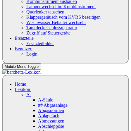
Kombiinstrument ausbauen
Lampenwechsel im Kombiinstrument
Querlenker tauschen
Klappergeräusch vom KVRS beseitigen
Wischwasser-Behälter wechseln
Tankdeckelschlossreparatur
Zugriff auf Steuergeräte
Ersatzteile
Ersatzteilbilder
Benutzer
Login
Mobile Menu Toggle
Home
Lexikon
A
A-Säule
## Abgasanlage
Abgasnormen
Ablagefach
Abmessungen
Abschleppöse