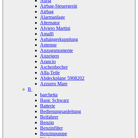
Adria
Airbag-Steuergerät
Airbag
Alarmanlage
Alternator
Alviero Martini
Amalfi
Anhängerkupplung
Antenne
Anzugsmomente
Anzeigen
Arancio
Aschenbecher
Alfa-Teile
Abdeckplane 5908202
Azzurro Mare
B
barchetta
Basic Schwarz
Batterie
Bedienungsanleitung
Beifahrer
Benzin
Benzinfilter
Benzinpumpe