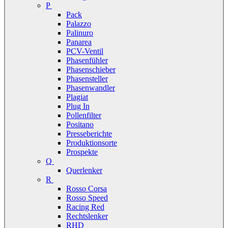
P
Pack
Palazzo
Palinuro
Panarea
PCV-Ventil
Phasenfühler
Phasenschieber
Phasensteller
Phasenwandler
Plagiat
Plug In
Pollenfilter
Positano
Presseberichte
Produktionsorte
Prospekte
Q
Querlenker
R
Rosso Corsa
Rosso Speed
Racing Red
Rechtslenker
RHD