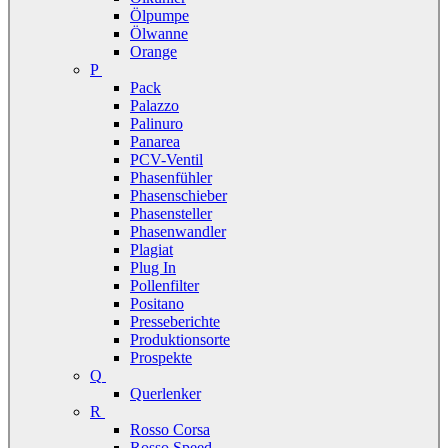
Ölpumpe
Ölwanne
Orange
P
Pack
Palazzo
Palinuro
Panarea
PCV-Ventil
Phasenfühler
Phasenschieber
Phasensteller
Phasenwandler
Plagiat
Plug In
Pollenfilter
Positano
Presseberichte
Produktionsorte
Prospekte
Q
Querlenker
R
Rosso Corsa
Rosso Speed