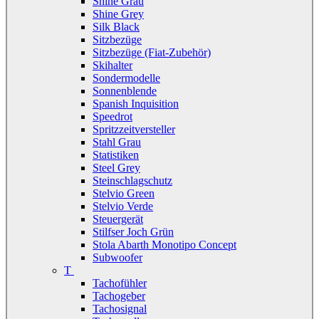
Shine Grau
Shine Grey
Silk Black
Sitzbezüge
Sitzbezüge (Fiat-Zubehör)
Skihalter
Sondermodelle
Sonnenblende
Spanish Inquisition
Speedrot
Spritzzeitversteller
Stahl Grau
Statistiken
Steel Grey
Steinschlagschutz
Stelvio Green
Stelvio Verde
Steuergerät
Stilfser Joch Grün
Stola Abarth Monotipo Concept
Subwoofer
T
Tachofühler
Tachogeber
Tachosignal