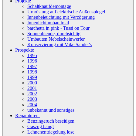
Projekte
Schaltknaufdemontage
Umrüstung auf elektrische Außenspiegel
Innenbeleuchtung mit Verzögerung
Innenlichtumbau total
barchetta in pink - Tussi on Tour
Sonnenblende, durchsichtig
Umbauten Nebelscheinwerfer
Konservierung mit Mike Sander's
Prospekte
1995
1996
1997
1998
1999
2000
2001
2002
2003
2004
unbekannt und sonstiges
Reparaturen
Benzingeruch beseitigen
Gaszug hängt
Lehnenentriegelung lose