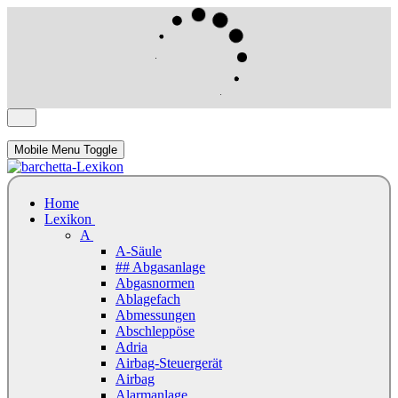
Mobile Menu Toggle
Home
Lexikon
A
A-Säule
## Abgasanlage
Abgasnormen
Ablagefach
Abmessungen
Abschleppöse
Adria
Airbag-Steuergerät
Airbag
Alarmanlage