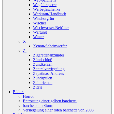
Web-barchetta
Wegfahrsperre
Werbegeschenke
Werkstatt-Handbuch
Windsorgrün
Wischer
Wischwasser-Behälter
Wartung
Winter
X
Xenon-Scheinwerfer
Z
Zigarettenanzünder
Zündschloß
Zündkerzen
Zentralverriegelung
Zapatinas, Andreas
Zündspulen
Zahnriemen
Zitate
Bilder
Horror
Entrostung einer gelben barchetta
barchetta im Sturm
Versiegelung einer roten barchetta von 2003