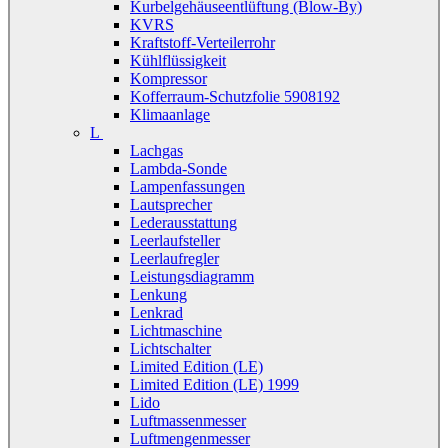
Kurbelgehäuseentlüftung (Blow-By)
KVRS
Kraftstoff-Verteilerrohr
Kühlflüssigkeit
Kompressor
Kofferraum-Schutzfolie 5908192
Klimaanlage
L
Lachgas
Lambda-Sonde
Lampenfassungen
Lautsprecher
Lederausstattung
Leerlaufsteller
Leerlaufregler
Leistungsdiagramm
Lenkung
Lenkrad
Lichtmaschine
Lichtschalter
Limited Edition (LE)
Limited Edition (LE) 1999
Lido
Luftmassenmesser
Luftmengenmesser