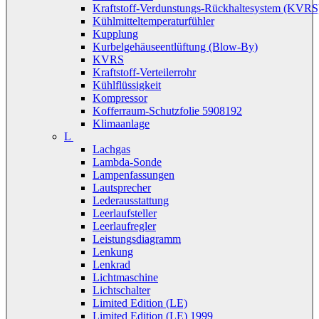
Kraftstoff-Verdunstungs-Rückhaltesystem (KVRS
Kühlmitteltemperaturfühler
Kupplung
Kurbelgehäuseentlüftung (Blow-By)
KVRS
Kraftstoff-Verteilerrohr
Kühlflüssigkeit
Kompressor
Kofferraum-Schutzfolie 5908192
Klimaanlage
L
Lachgas
Lambda-Sonde
Lampenfassungen
Lautsprecher
Lederausstattung
Leerlaufsteller
Leerlaufregler
Leistungsdiagramm
Lenkung
Lenkrad
Lichtmaschine
Lichtschalter
Limited Edition (LE)
Limited Edition (LE) 1999