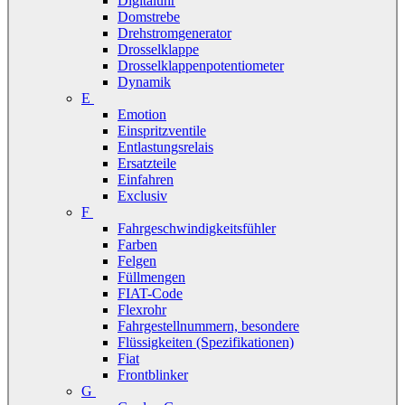
Digitaluhr
Domstrebe
Drehstromgenerator
Drosselklappe
Drosselklappenpotentiometer
Dynamik
E
Emotion
Einspritzventile
Entlastungsrelais
Ersatzteile
Einfahren
Exclusiv
F
Fahrgeschwindigkeitsfühler
Farben
Felgen
Füllmengen
FIAT-Code
Flexrohr
Fahrgestellnummern, besondere
Flüssigkeiten (Spezifikationen)
Fiat
Frontblinker
G