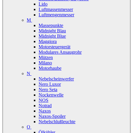
Lido
Luftmassenmesser
Luftmengenmesser
M
Massepunkte
Midnight Blau
Midnight Blue
Maggiora
Motorsteuergerät
Modulares Ansaugrohr
Mützen
Milano
Motorhaube
N
Nebelscheinwerfer
Nero Luxor
Nero Seta
Nockenwelle
NOS
Notrad
Naxos
Naxos-Spoiler
Nebelschlußleuchte
O
Ölkühler