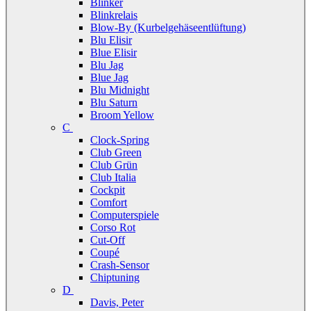
Blinker
Blinkrelais
Blow-By (Kurbelgehäseentlüftung)
Blu Elisir
Blue Elisir
Blu Jag
Blue Jag
Blu Midnight
Blu Saturn
Broom Yellow
C
Clock-Spring
Club Green
Club Grün
Club Italia
Cockpit
Comfort
Computerspiele
Corso Rot
Cut-Off
Coupé
Crash-Sensor
Chiptuning
D
Davis, Peter