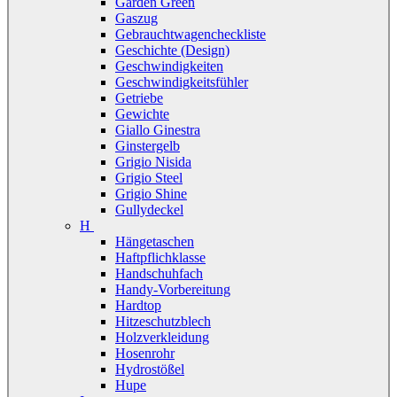
Garden Green
Gaszug
Gebrauchtwagencheckliste
Geschichte (Design)
Geschwindigkeiten
Geschwindigkeitsfühler
Getriebe
Gewichte
Giallo Ginestra
Ginstergelb
Grigio Nisida
Grigio Steel
Grigio Shine
Gullydeckel
H
Hängetaschen
Haftpflichklasse
Handschuhfach
Handy-Vorbereitung
Hardtop
Hitzeschutzblech
Holzverkleidung
Hosenrohr
Hydrostößel
Hupe