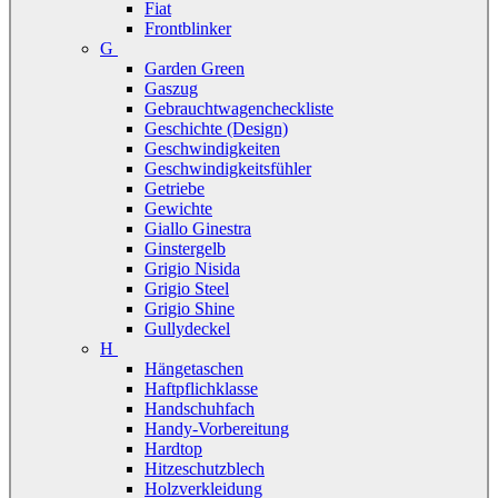
Fiat
Frontblinker
G
Garden Green
Gaszug
Gebrauchtwagencheckliste
Geschichte (Design)
Geschwindigkeiten
Geschwindigkeitsfühler
Getriebe
Gewichte
Giallo Ginestra
Ginstergelb
Grigio Nisida
Grigio Steel
Grigio Shine
Gullydeckel
H
Hängetaschen
Haftpflichklasse
Handschuhfach
Handy-Vorbereitung
Hardtop
Hitzeschutzblech
Holzverkleidung