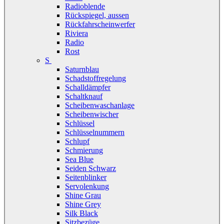
Radioblende
Rückspiegel, aussen
Rückfahrscheinwerfer
Riviera
Radio
Rost
S
Saturnblau
Schadstoffregelung
Schalldämpfer
Schaltknauf
Scheibenwaschanlage
Scheibenwischer
Schlüssel
Schlüsselnummern
Schlupf
Schmierung
Sea Blue
Seiden Schwarz
Seitenblinker
Servolenkung
Shine Grau
Shine Grey
Silk Black
Sitzbezüge