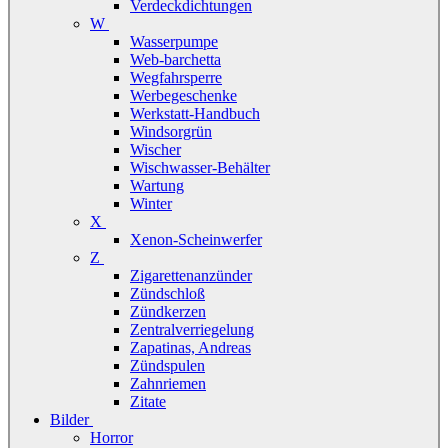
Verdeckdichtungen
W
Wasserpumpe
Web-barchetta
Wegfahrsperre
Werbegeschenke
Werkstatt-Handbuch
Windsorgrün
Wischer
Wischwasser-Behälter
Wartung
Winter
X
Xenon-Scheinwerfer
Z
Zigarettenanzünder
Zündschloß
Zündkerzen
Zentralverriegelung
Zapatinas, Andreas
Zündspulen
Zahnriemen
Zitate
Bilder
Horror