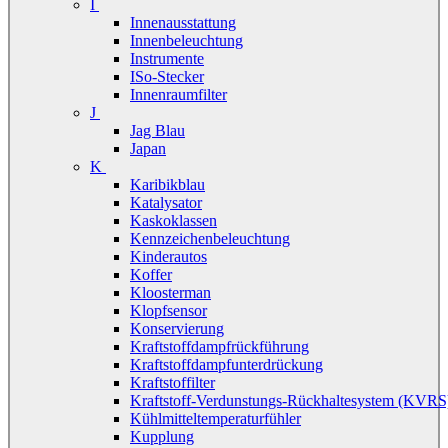
I
Innenausstattung
Innenbeleuchtung
Instrumente
ISo-Stecker
Innenraumfilter
J
Jag Blau
Japan
K
Karibikblau
Katalysator
Kaskoklassen
Kennzeichenbeleuchtung
Kinderautos
Koffer
Kloosterman
Klopfsensor
Konservierung
Kraftstoffdampfrückführung
Kraftstoffdampfunterdrückung
Kraftstoffilter
Kraftstoff-Verdunstungs-Rückhaltesystem (KVRS
Kühlmitteltemperaturfühler
Kupplung