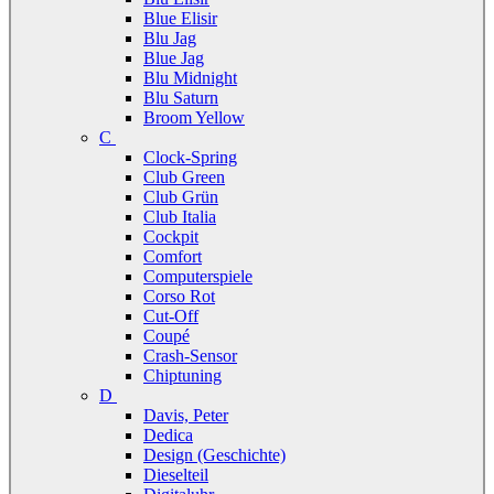
Blue Elisir
Blu Jag
Blue Jag
Blu Midnight
Blu Saturn
Broom Yellow
C
Clock-Spring
Club Green
Club Grün
Club Italia
Cockpit
Comfort
Computerspiele
Corso Rot
Cut-Off
Coupé
Crash-Sensor
Chiptuning
D
Davis, Peter
Dedica
Design (Geschichte)
Dieselteil