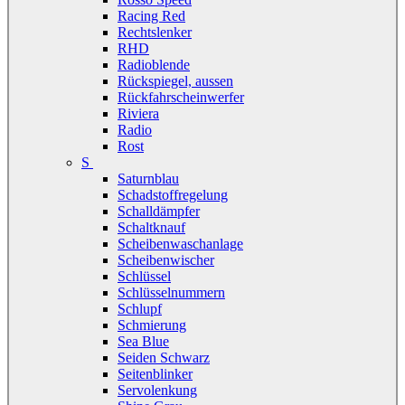
Racing Red
Rechtslenker
RHD
Radioblende
Rückspiegel, aussen
Rückfahrscheinwerfer
Riviera
Radio
Rost
S
Saturnblau
Schadstoffregelung
Schalldämpfer
Schaltknauf
Scheibenwaschanlage
Scheibenwischer
Schlüssel
Schlüsselnummern
Schlupf
Schmierung
Sea Blue
Seiden Schwarz
Seitenblinker
Servolenkung