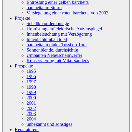
Entrostung einer gelben barchetta
barchetta im Sturm
Versiegelung einer roten barchetta von 2003
Projekte
Schaltknaufdemontage
Umrüstung auf elektrische Außenspiegel
Innenbeleuchtung mit Verzögerung
Innenlichtumbau total
barchetta in pink - Tussi on Tour
Sonnenblende, durchsichtig
Umbauten Nebelscheinwerfer
Konservierung mit Mike Sander's
Prospekte
1995
1996
1997
1998
1999
2000
2001
2002
2003
2004
unbekannt und sonstiges
Reparaturen