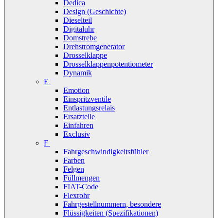
Dedica
Design (Geschichte)
Dieselteil
Digitaluhr
Domstrebe
Drehstromgenerator
Drosselklappe
Drosselklappenpotentiometer
Dynamik
E
Emotion
Einspritzventile
Entlastungsrelais
Ersatzteile
Einfahren
Exclusiv
F
Fahrgeschwindigkeitsfühler
Farben
Felgen
Füllmengen
FIAT-Code
Flexrohr
Fahrgestellnummern, besondere
Flüssigkeiten (Spezifikationen)