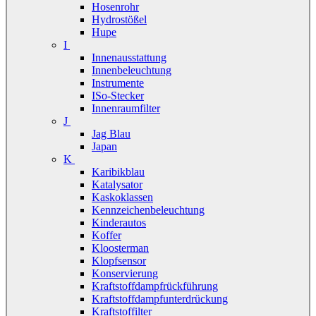
Hosenrohr
Hydrostößel
Hupe
I
Innenausstattung
Innenbeleuchtung
Instrumente
ISo-Stecker
Innenraumfilter
J
Jag Blau
Japan
K
Karibikblau
Katalysator
Kaskoklassen
Kennzeichenbeleuchtung
Kinderautos
Koffer
Kloosterman
Klopfsensor
Konservierung
Kraftstoffdampfrückführung
Kraftstoffdampfunterdrückung
Kraftstoffilter