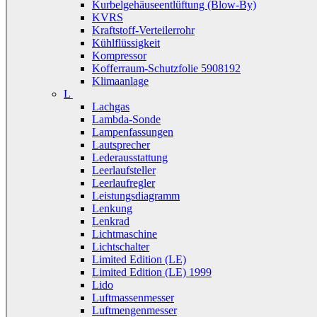
Kurbelgehäuseentlüftung (Blow-By)
KVRS
Kraftstoff-Verteilerrohr
Kühlflüssigkeit
Kompressor
Kofferraum-Schutzfolie 5908192
Klimaanlage
L
Lachgas
Lambda-Sonde
Lampenfassungen
Lautsprecher
Lederausstattung
Leerlaufsteller
Leerlaufregler
Leistungsdiagramm
Lenkung
Lenkrad
Lichtmaschine
Lichtschalter
Limited Edition (LE)
Limited Edition (LE) 1999
Lido
Luftmassenmesser
Luftmengenmesser