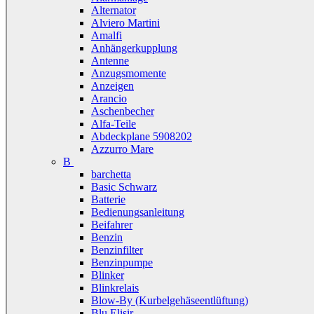
Alternator
Alviero Martini
Amalfi
Anhängerkupplung
Antenne
Anzugsmomente
Anzeigen
Arancio
Aschenbecher
Alfa-Teile
Abdeckplane 5908202
Azzurro Mare
B
barchetta
Basic Schwarz
Batterie
Bedienungsanleitung
Beifahrer
Benzin
Benzinfilter
Benzinpumpe
Blinker
Blinkrelais
Blow-By (Kurbelgehäseentlüftung)
Blu Elisir