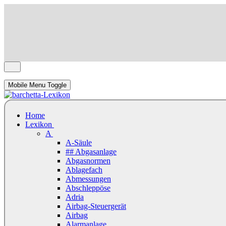
Mobile Menu Toggle
Home
Lexikon
A
A-Säule
## Abgasanlage
Abgasnormen
Ablagefach
Abmessungen
Abschleppöse
Adria
Airbag-Steuergerät
Airbag
Alarmanlage