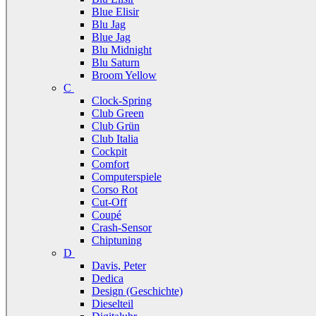
Blue Elisir
Blu Jag
Blue Jag
Blu Midnight
Blu Saturn
Broom Yellow
C
Clock-Spring
Club Green
Club Grün
Club Italia
Cockpit
Comfort
Computerspiele
Corso Rot
Cut-Off
Coupé
Crash-Sensor
Chiptuning
D
Davis, Peter
Dedica
Design (Geschichte)
Dieselteil