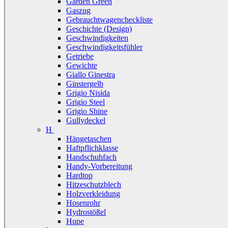
Garden Green
Gaszug
Gebrauchtwagencheckliste
Geschichte (Design)
Geschwindigkeiten
Geschwindigkeitsfühler
Getriebe
Gewichte
Giallo Ginestra
Ginstergelb
Grigio Nisida
Grigio Steel
Grigio Shine
Gullydeckel
H
Hängetaschen
Haftpflichklasse
Handschuhfach
Handy-Vorbereitung
Hardtop
Hitzeschutzblech
Holzverkleidung
Hosenrohr
Hydrostößel
Hupe