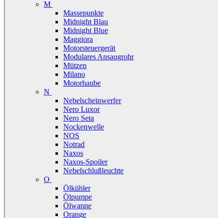
M
Massepunkte
Midnight Blau
Midnight Blue
Maggiora
Motorsteuergerät
Modulares Ansaugrohr
Mützen
Milano
Motorhaube
N
Nebelscheinwerfer
Nero Luxor
Nero Seta
Nockenwelle
NOS
Notrad
Naxos
Naxos-Spoiler
Nebelschlußleuchte
O
Ölkühler
Ölpumpe
Ölwanne
Orange