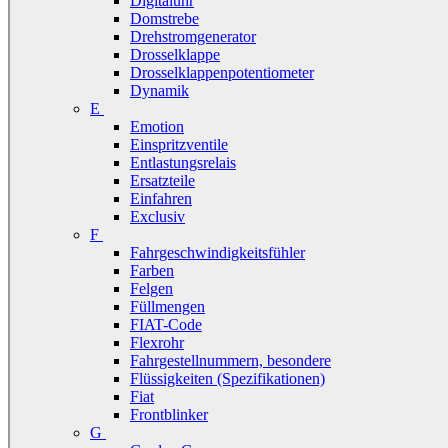
Digitaluhr
Domstrebe
Drehstromgenerator
Drosselklappe
Drosselklappenpotentiometer
Dynamik
E
Emotion
Einspritzventile
Entlastungsrelais
Ersatzteile
Einfahren
Exclusiv
F
Fahrgeschwindigkeitsfühler
Farben
Felgen
Füllmengen
FIAT-Code
Flexrohr
Fahrgestellnummern, besondere
Flüssigkeiten (Spezifikationen)
Fiat
Frontblinker
G