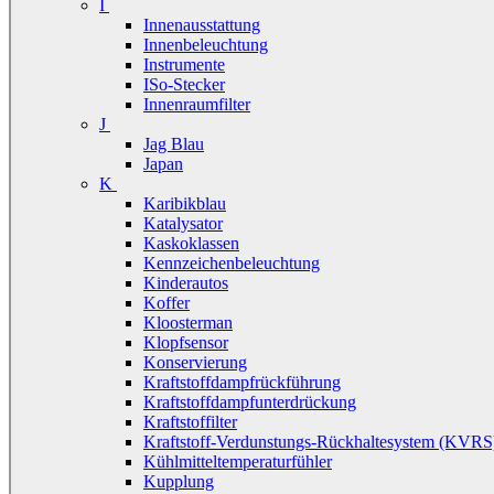
I
Innenausstattung
Innenbeleuchtung
Instrumente
ISo-Stecker
Innenraumfilter
J
Jag Blau
Japan
K
Karibikblau
Katalysator
Kaskoklassen
Kennzeichenbeleuchtung
Kinderautos
Koffer
Kloosterman
Klopfsensor
Konservierung
Kraftstoffdampfrückführung
Kraftstoffdampfunterdrückung
Kraftstoffilter
Kraftstoff-Verdunstungs-Rückhaltesystem (KVRS
Kühlmitteltemperaturfühler
Kupplung