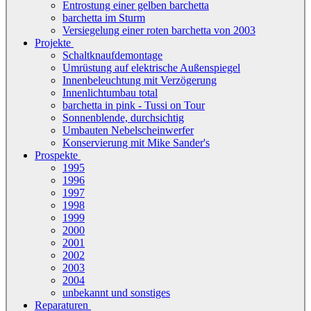
Entrostung einer gelben barchetta
barchetta im Sturm
Versiegelung einer roten barchetta von 2003
Projekte
Schaltknaufdemontage
Umrüstung auf elektrische Außenspiegel
Innenbeleuchtung mit Verzögerung
Innenlichtumbau total
barchetta in pink - Tussi on Tour
Sonnenblende, durchsichtig
Umbauten Nebelscheinwerfer
Konservierung mit Mike Sander's
Prospekte
1995
1996
1997
1998
1999
2000
2001
2002
2003
2004
unbekannt und sonstiges
Reparaturen