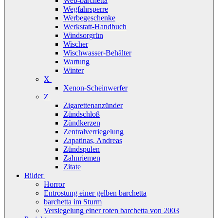
Web-barchetta
Wegfahrsperre
Werbegeschenke
Werkstatt-Handbuch
Windsorgrün
Wischer
Wischwasser-Behälter
Wartung
Winter
X
Xenon-Scheinwerfer
Z
Zigarettenanzünder
Zündschloß
Zündkerzen
Zentralverriegelung
Zapatinas, Andreas
Zündspulen
Zahnriemen
Zitate
Bilder
Horror
Entrostung einer gelben barchetta
barchetta im Sturm
Versiegelung einer roten barchetta von 2003