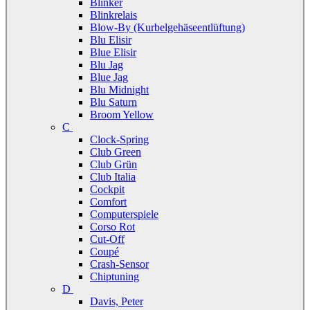
Blinker
Blinkrelais
Blow-By (Kurbelgehäseentlüftung)
Blu Elisir
Blue Elisir
Blu Jag
Blue Jag
Blu Midnight
Blu Saturn
Broom Yellow
C
Clock-Spring
Club Green
Club Grün
Club Italia
Cockpit
Comfort
Computerspiele
Corso Rot
Cut-Off
Coupé
Crash-Sensor
Chiptuning
D
Davis, Peter