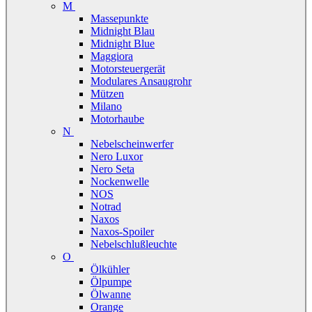
M
Massepunkte
Midnight Blau
Midnight Blue
Maggiora
Motorsteuergerät
Modulares Ansaugrohr
Mützen
Milano
Motorhaube
N
Nebelscheinwerfer
Nero Luxor
Nero Seta
Nockenwelle
NOS
Notrad
Naxos
Naxos-Spoiler
Nebelschlußleuchte
O
Ölkühler
Ölpumpe
Ölwanne
Orange