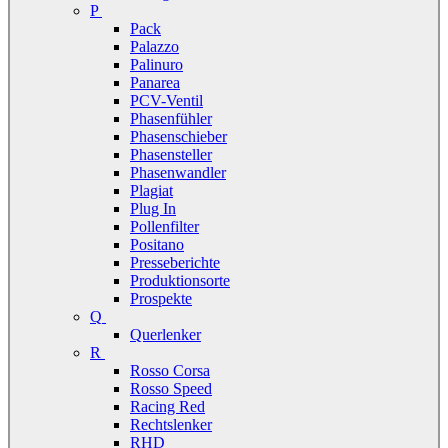
P
Pack
Palazzo
Palinuro
Panarea
PCV-Ventil
Phasenfühler
Phasenschieber
Phasensteller
Phasenwandler
Plagiat
Plug In
Pollenfilter
Positano
Presseberichte
Produktionsorte
Prospekte
Q
Querlenker
R
Rosso Corsa
Rosso Speed
Racing Red
Rechtslenker
RHD