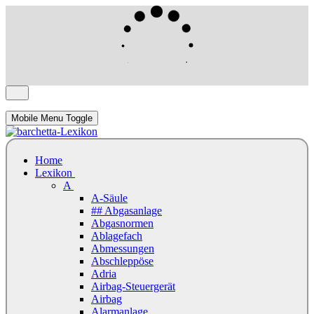
Mobile Menu Toggle
Home
Lexikon
A
A-Säule
## Abgasanlage
Abgasnormen
Ablagefach
Abmessungen
Abschleppöse
Adria
Airbag-Steuergerät
Airbag
Alarmanlage