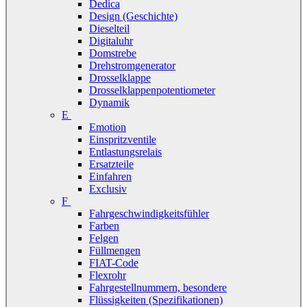
Dedica
Design (Geschichte)
Dieselteil
Digitaluhr
Domstrebe
Drehstromgenerator
Drosselklappe
Drosselklappenpotentiometer
Dynamik
E
Emotion
Einspritzventile
Entlastungsrelais
Ersatzteile
Einfahren
Exclusiv
F
Fahrgeschwindigkeitsfühler
Farben
Felgen
Füllmengen
FIAT-Code
Flexrohr
Fahrgestellnummern, besondere
Flüssigkeiten (Spezifikationen)