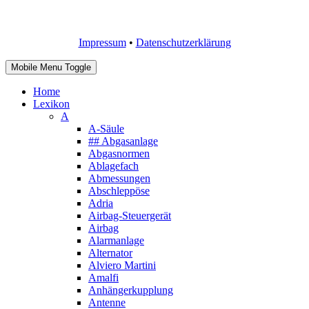
Impressum
•
Datenschutzerklärung
Mobile Menu Toggle
Home
Lexikon
A
A-Säule
## Abgasanlage
Abgasnormen
Ablagefach
Abmessungen
Abschleppöse
Adria
Airbag-Steuergerät
Airbag
Alarmanlage
Alternator
Alviero Martini
Amalfi
Anhängerkupplung
Antenne