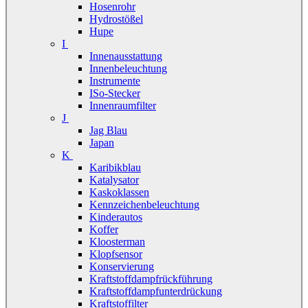
Hosenrohr
Hydrostößel
Hupe
I
Innenausstattung
Innenbeleuchtung
Instrumente
ISo-Stecker
Innenraumfilter
J
Jag Blau
Japan
K
Karibikblau
Katalysator
Kaskoklassen
Kennzeichenbeleuchtung
Kinderautos
Koffer
Kloosterman
Klopfsensor
Konservierung
Kraftstoffdampfrückführung
Kraftstoffdampfunterdrückung
Kraftstoffilter