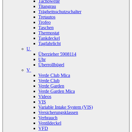
Tachowelle
Titangrau
Trägheitsschutzschalter
Tretautos
Trofeo
Taschen
Thermostat
Tankdeckel
Tagfahrlicht
U
Überzieher 5908114
Uhr
Überrollbügel
V
Verde Club Mica
Verde Club
Verde Garden
Verde Garden Mica
Videos
VIS
Variable Intake System (VIS)
Versicherungsklassen
Verbrauch
Ventildeckel
VFD