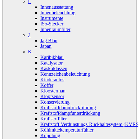
I
Innenausstattung
Innenbeleuchtung
Instrumente
ISo-Stecker
Innenraumfilter
J
Jag Blau
Japan
K
Karibikblau
Katalysator
Kaskoklassen
Kennzeichenbeleuchtung
Kinderautos
Koffer
Kloosterman
Klopfsensor
Konservierung
Kraftstoffdampfrückführung
Kraftstoffdampfunterdrückung
Kraftstoffilter
Kraftstoff-Verdunstungs-Rückhaltesystem (KVRS
Kühlmitteltemperaturfühler
Kupplung