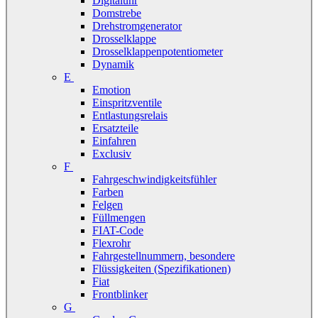
Digitaluhr
Domstrebe
Drehstromgenerator
Drosselklappe
Drosselklappenpotentiometer
Dynamik
E
Emotion
Einspritzventile
Entlastungsrelais
Ersatzteile
Einfahren
Exclusiv
F
Fahrgeschwindigkeitsfühler
Farben
Felgen
Füllmengen
FIAT-Code
Flexrohr
Fahrgestellnummern, besondere
Flüssigkeiten (Spezifikationen)
Fiat
Frontblinker
G