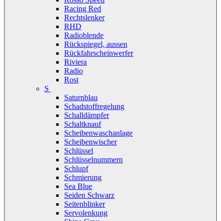
Racing Red
Rechtslenker
RHD
Radioblende
Rückspiegel, aussen
Rückfahrscheinwerfer
Riviera
Radio
Rost
S
Saturnblau
Schadstoffregelung
Schalldämpfer
Schaltknauf
Scheibenwaschanlage
Scheibenwischer
Schlüssel
Schlüsselnummern
Schlupf
Schmierung
Sea Blue
Seiden Schwarz
Seitenblinker
Servolenkung