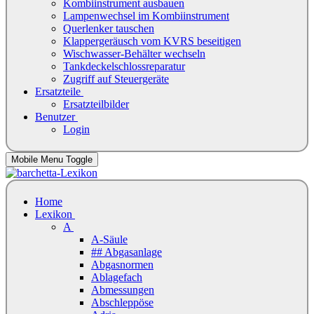
Kombiinstrument ausbauen
Lampenwechsel im Kombiinstrument
Querlenker tauschen
Klappergeräusch vom KVRS beseitigen
Wischwasser-Behälter wechseln
Tankdeckelschlossreparatur
Zugriff auf Steuergeräte
Ersatzteile
Ersatzteilbilder
Benutzer
Login
Mobile Menu Toggle
Home
Lexikon
A
A-Säule
## Abgasanlage
Abgasnormen
Ablagefach
Abmessungen
Abschleppöse