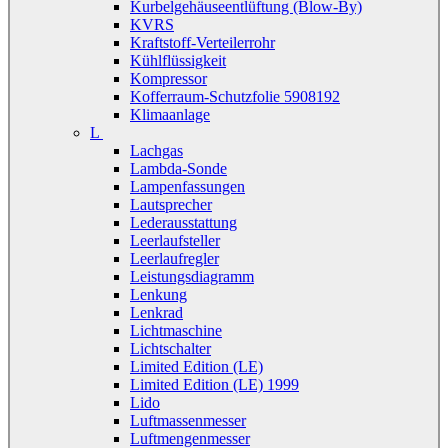
Kurbelgehäuseentlüftung (Blow-By)
KVRS
Kraftstoff-Verteilerrohr
Kühlflüssigkeit
Kompressor
Kofferraum-Schutzfolie 5908192
Klimaanlage
L
Lachgas
Lambda-Sonde
Lampenfassungen
Lautsprecher
Lederausstattung
Leerlaufsteller
Leerlaufregler
Leistungsdiagramm
Lenkung
Lenkrad
Lichtmaschine
Lichtschalter
Limited Edition (LE)
Limited Edition (LE) 1999
Lido
Luftmassenmesser
Luftmengenmesser