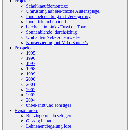
Projekte
Schaltknaufdemontage
Umrüstung auf elektrische Außenspiegel
Innenbeleuchtung mit Verzögerung
Innenlichtumbau total
barchetta in pink - Tussi on Tour
Sonnenblende, durchsichtig
Umbauten Nebelscheinwerfer
Konservierung mit Mike Sander's
Prospekte
1995
1996
1997
1998
1999
2000
2001
2002
2003
2004
unbekannt und sonstiges
Reparaturen
Benzingeruch beseitigen
Gaszug hängt
Lehnenentriegelung lose