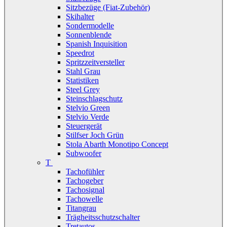
Sitzbezüge (Fiat-Zubehör)
Skihalter
Sondermodelle
Sonnenblende
Spanish Inquisition
Speedrot
Spritzzeitversteller
Stahl Grau
Statistiken
Steel Grey
Steinschlagschutz
Stelvio Green
Stelvio Verde
Steuergerät
Stilfser Joch Grün
Stola Abarth Monotipo Concept
Subwoofer
T
Tachofühler
Tachogeber
Tachosignal
Tachowelle
Titangrau
Trägheitsschutzschalter
Tretautos