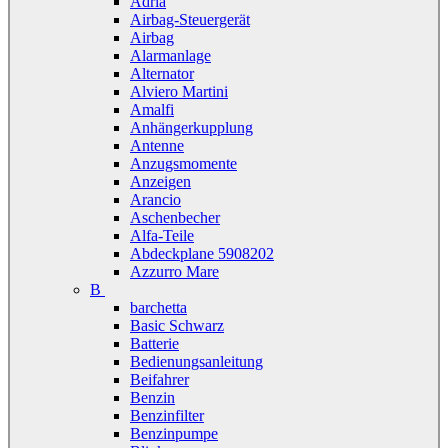
Adria
Airbag-Steuergerät
Airbag
Alarmanlage
Alternator
Alviero Martini
Amalfi
Anhängerkupplung
Antenne
Anzugsmomente
Anzeigen
Arancio
Aschenbecher
Alfa-Teile
Abdeckplane 5908202
Azzurro Mare
B
barchetta
Basic Schwarz
Batterie
Bedienungsanleitung
Beifahrer
Benzin
Benzinfilter
Benzinpumpe