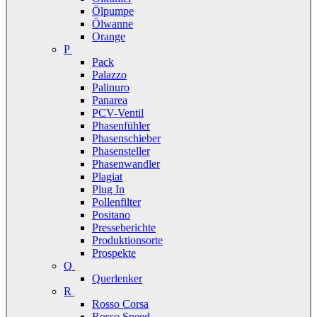
Ölpumpe
Ölwanne
Orange
P
Pack
Palazzo
Palinuro
Panarea
PCV-Ventil
Phasenfühler
Phasenschieber
Phasensteller
Phasenwandler
Plagiat
Plug In
Pollenfilter
Positano
Presseberichte
Produktionsorte
Prospekte
Q
Querlenker
R
Rosso Corsa
Rosso Speed