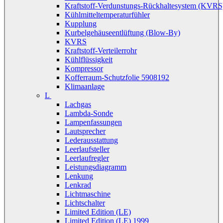
Kraftstoff-Verdunstungs-Rückhaltesystem (KVRS
Kühlmitteltemperaturfühler
Kupplung
Kurbelgehäuseentlüftung (Blow-By)
KVRS
Kraftstoff-Verteilerrohr
Kühlflüssigkeit
Kompressor
Kofferraum-Schutzfolie 5908192
Klimaanlage
L
Lachgas
Lambda-Sonde
Lampenfassungen
Lautsprecher
Lederausstattung
Leerlaufsteller
Leerlaufregler
Leistungsdiagramm
Lenkung
Lenkrad
Lichtmaschine
Lichtschalter
Limited Edition (LE)
Limited Edition (LE) 1999