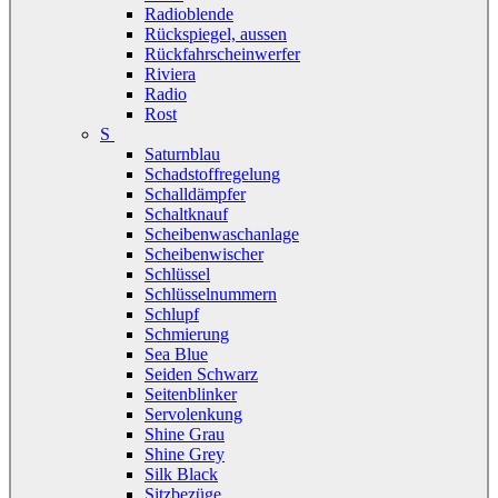
Radioblende
Rückspiegel, aussen
Rückfahrscheinwerfer
Riviera
Radio
Rost
S
Saturnblau
Schadstoffregelung
Schalldämpfer
Schaltknauf
Scheibenwaschanlage
Scheibenwischer
Schlüssel
Schlüsselnummern
Schlupf
Schmierung
Sea Blue
Seiden Schwarz
Seitenblinker
Servolenkung
Shine Grau
Shine Grey
Silk Black
Sitzbezüge