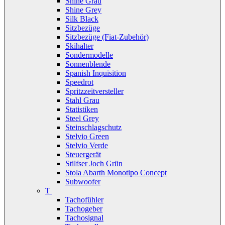
Shine Grau
Shine Grey
Silk Black
Sitzbezüge
Sitzbezüge (Fiat-Zubehör)
Skihalter
Sondermodelle
Sonnenblende
Spanish Inquisition
Speedrot
Spritzzeitversteller
Stahl Grau
Statistiken
Steel Grey
Steinschlagschutz
Stelvio Green
Stelvio Verde
Steuergerät
Stilfser Joch Grün
Stola Abarth Monotipo Concept
Subwoofer
T
Tachofühler
Tachogeber
Tachosignal