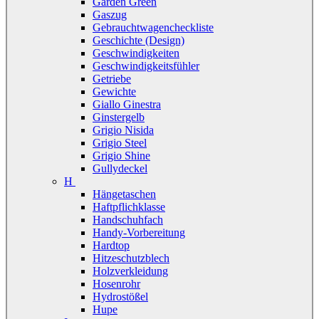
Garden Green
Gaszug
Gebrauchtwagencheckliste
Geschichte (Design)
Geschwindigkeiten
Geschwindigkeitsfühler
Getriebe
Gewichte
Giallo Ginestra
Ginstergelb
Grigio Nisida
Grigio Steel
Grigio Shine
Gullydeckel
H
Hängetaschen
Haftpflichklasse
Handschuhfach
Handy-Vorbereitung
Hardtop
Hitzeschutzblech
Holzverkleidung
Hosenrohr
Hydrostößel
Hupe