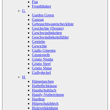
Fiat
Frontblinker
G
Garden Green
Gaszug
Gebrauchtwagencheckliste
Geschichte (Design)
Geschwindigkeiten
Geschwindigkeitsfühler
Getriebe
Gewichte
Giallo Ginestra
Ginstergelb
Grigio Nisida
Grigio Steel
Grigio Shine
Gullydeckel
H
Hängetaschen
Haftpflichklasse
Handschuhfach
Handy-Vorbereitung
Hardtop
Hitzeschutzblech
Holzverkleidung