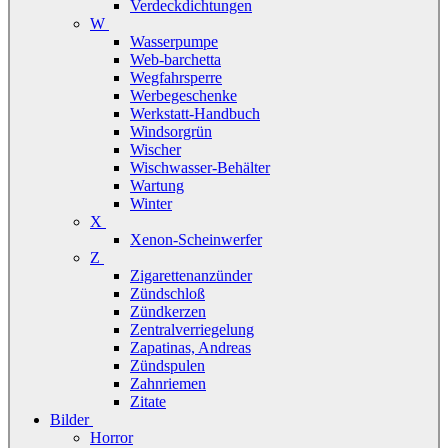
Verdeckdichtungen
W
Wasserpumpe
Web-barchetta
Wegfahrsperre
Werbegeschenke
Werkstatt-Handbuch
Windsorgrün
Wischer
Wischwasser-Behälter
Wartung
Winter
X
Xenon-Scheinwerfer
Z
Zigarettenanzünder
Zündschloß
Zündkerzen
Zentralverriegelung
Zapatinas, Andreas
Zündspulen
Zahnriemen
Zitate
Bilder
Horror