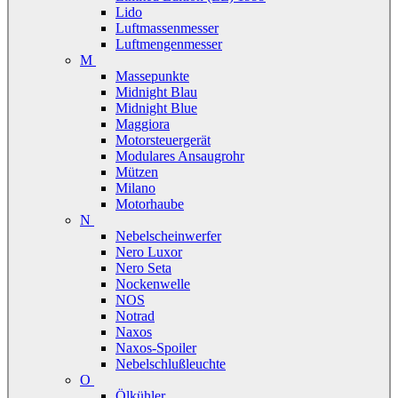
Lido
Luftmassenmesser
Luftmengenmesser
M
Massepunkte
Midnight Blau
Midnight Blue
Maggiora
Motorsteuergerät
Modulares Ansaugrohr
Mützen
Milano
Motorhaube
N
Nebelscheinwerfer
Nero Luxor
Nero Seta
Nockenwelle
NOS
Notrad
Naxos
Naxos-Spoiler
Nebelschlußleuchte
O
Ölkühler