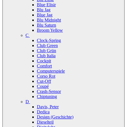
Blue Elisir
Blu Jag
Blue Jag
Blu Midnight
Blu Saturn
Broom Yellow
C
Clock-Spring
Club Green
Club Grün
Club Italia
Cockpit
Comfort
Computerspiele
Corso Rot
Cut-Off
Coupé
Crash-Sensor
Chiptuning
D
Davis, Peter
Dedica
Design (Geschichte)
Dieselteil