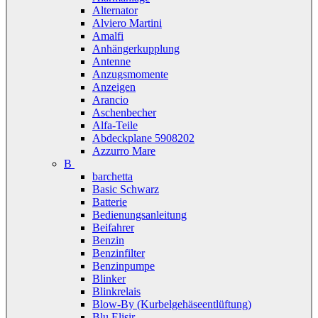
Alternator
Alviero Martini
Amalfi
Anhängerkupplung
Antenne
Anzugsmomente
Anzeigen
Arancio
Aschenbecher
Alfa-Teile
Abdeckplane 5908202
Azzurro Mare
B
barchetta
Basic Schwarz
Batterie
Bedienungsanleitung
Beifahrer
Benzin
Benzinfilter
Benzinpumpe
Blinker
Blinkrelais
Blow-By (Kurbelgehäseentlüftung)
Blu Elisir