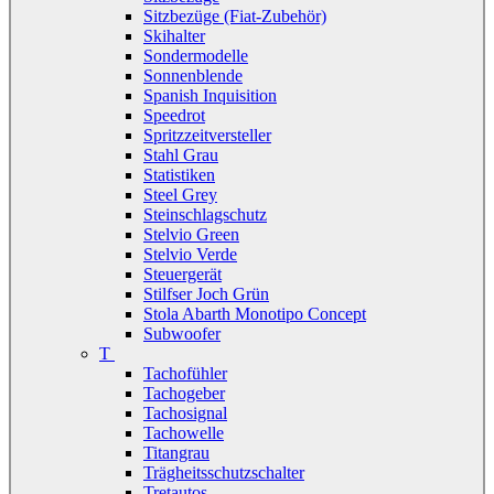
Sitzbezüge (Fiat-Zubehör)
Skihalter
Sondermodelle
Sonnenblende
Spanish Inquisition
Speedrot
Spritzzeitversteller
Stahl Grau
Statistiken
Steel Grey
Steinschlagschutz
Stelvio Green
Stelvio Verde
Steuergerät
Stilfser Joch Grün
Stola Abarth Monotipo Concept
Subwoofer
T
Tachofühler
Tachogeber
Tachosignal
Tachowelle
Titangrau
Trägheitsschutzschalter
Tretautos