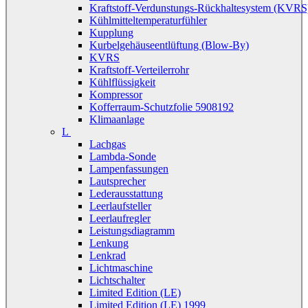
Kraftstoff-Verdunstungs-Rückhaltesystem (KVRS
Kühlmitteltemperaturfühler
Kupplung
Kurbelgehäuseentlüftung (Blow-By)
KVRS
Kraftstoff-Verteilerrohr
Kühlflüssigkeit
Kompressor
Kofferraum-Schutzfolie 5908192
Klimaanlage
L
Lachgas
Lambda-Sonde
Lampenfassungen
Lautsprecher
Lederausstattung
Leerlaufsteller
Leerlaufregler
Leistungsdiagramm
Lenkung
Lenkrad
Lichtmaschine
Lichtschalter
Limited Edition (LE)
Limited Edition (LE) 1999