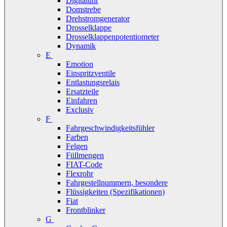
Digitaluhr
Domstrebe
Drehstromgenerator
Drosselklappe
Drosselklappenpotentiometer
Dynamik
E
Emotion
Einspritzventile
Entlastungsrelais
Ersatzteile
Einfahren
Exclusiv
F
Fahrgeschwindigkeitsfühler
Farben
Felgen
Füllmengen
FIAT-Code
Flexrohr
Fahrgestellnummern, besondere
Flüssigkeiten (Spezifikationen)
Fiat
Frontblinker
G