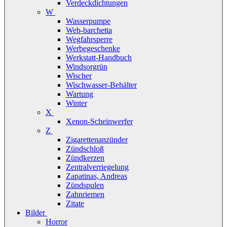
Verdeckdichtungen
W
Wasserpumpe
Web-barchetta
Wegfahrsperre
Werbegeschenke
Werkstatt-Handbuch
Windsorgrün
Wischer
Wischwasser-Behälter
Wartung
Winter
X
Xenon-Scheinwerfer
Z
Zigarettenanzünder
Zündschloß
Zündkerzen
Zentralverriegelung
Zapatinas, Andreas
Zündspulen
Zahnriemen
Zitate
Bilder
Horror