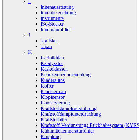
I
Innenausstattung
Innenbeleuchtung
Instrumente
ISo-Stecker
Innenraumfilter
J
Jag Blau
Japan
K
Karibikblau
Katalysator
Kaskoklassen
Kennzeichenbeleuchtung
Kinderautos
Koffer
Kloosterman
Klopfsensor
Konservierung
Kraftstoffdampfrückführung
Kraftstoffdampfunterdrückung
Kraftstoffilter
Kraftstoff-Verdunstungs-Rückhaltesystem (KVRS
Kühlmitteltemperaturfühler
Kupplung