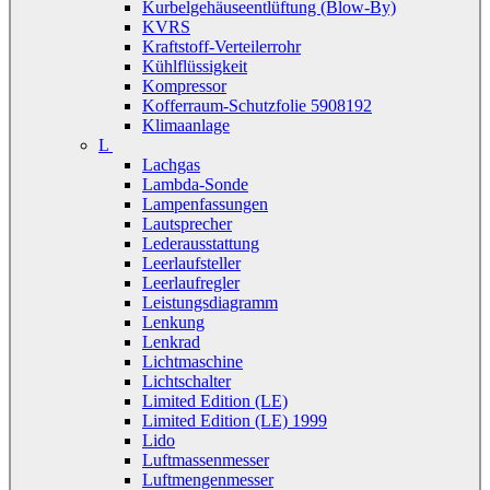
Kurbelgehäuseentlüftung (Blow-By)
KVRS
Kraftstoff-Verteilerrohr
Kühlflüssigkeit
Kompressor
Kofferraum-Schutzfolie 5908192
Klimaanlage
L
Lachgas
Lambda-Sonde
Lampenfassungen
Lautsprecher
Lederausstattung
Leerlaufsteller
Leerlaufregler
Leistungsdiagramm
Lenkung
Lenkrad
Lichtmaschine
Lichtschalter
Limited Edition (LE)
Limited Edition (LE) 1999
Lido
Luftmassenmesser
Luftmengenmesser