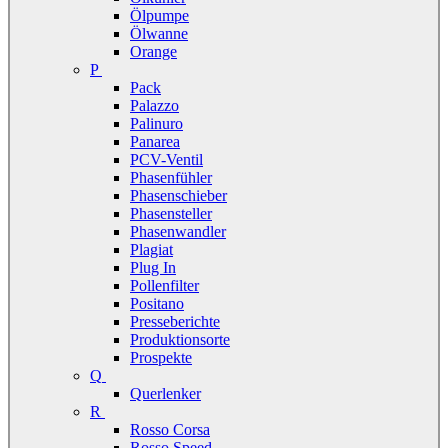
Ölpumpe
Ölwanne
Orange
P
Pack
Palazzo
Palinuro
Panarea
PCV-Ventil
Phasenfühler
Phasenschieber
Phasensteller
Phasenwandler
Plagiat
Plug In
Pollenfilter
Positano
Presseberichte
Produktionsorte
Prospekte
Q
Querlenker
R
Rosso Corsa
Rosso Speed