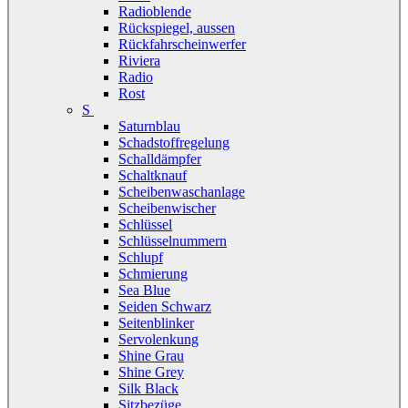
Radioblende
Rückspiegel, aussen
Rückfahrscheinwerfer
Riviera
Radio
Rost
S
Saturnblau
Schadstoffregelung
Schalldämpfer
Schaltknauf
Scheibenwaschanlage
Scheibenwischer
Schlüssel
Schlüsselnummern
Schlupf
Schmierung
Sea Blue
Seiden Schwarz
Seitenblinker
Servolenkung
Shine Grau
Shine Grey
Silk Black
Sitzbezüge