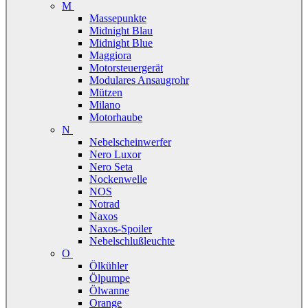
M
Massepunkte
Midnight Blau
Midnight Blue
Maggiora
Motorsteuergerät
Modulares Ansaugrohr
Mützen
Milano
Motorhaube
N
Nebelscheinwerfer
Nero Luxor
Nero Seta
Nockenwelle
NOS
Notrad
Naxos
Naxos-Spoiler
Nebelschlußleuchte
O
Ölkühler
Ölpumpe
Ölwanne
Orange