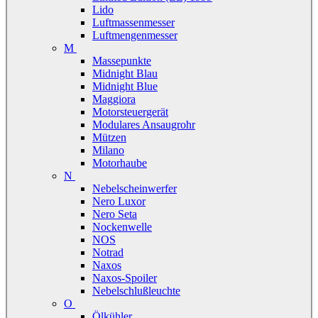
Lido
Luftmassenmesser
Luftmengenmesser
M
Massepunkte
Midnight Blau
Midnight Blue
Maggiora
Motorsteuergerät
Modulares Ansaugrohr
Mützen
Milano
Motorhaube
N
Nebelscheinwerfer
Nero Luxor
Nero Seta
Nockenwelle
NOS
Notrad
Naxos
Naxos-Spoiler
Nebelschlußleuchte
O
Ölkühler