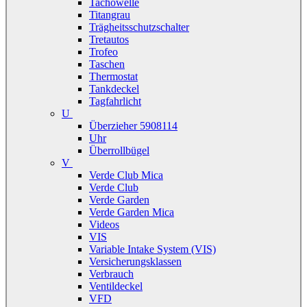
Tachowelle
Titangrau
Trägheitsschutzschalter
Tretautos
Trofeo
Taschen
Thermostat
Tankdeckel
Tagfahrlicht
U
Überzieher 5908114
Uhr
Überrollbügel
V
Verde Club Mica
Verde Club
Verde Garden
Verde Garden Mica
Videos
VIS
Variable Intake System (VIS)
Versicherungsklassen
Verbrauch
Ventildeckel
VFD