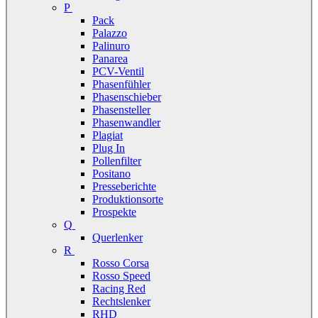
P
Pack
Palazzo
Palinuro
Panarea
PCV-Ventil
Phasenfühler
Phasenschieber
Phasensteller
Phasenwandler
Plagiat
Plug In
Pollenfilter
Positano
Presseberichte
Produktionsorte
Prospekte
Q
Querlenker
R
Rosso Corsa
Rosso Speed
Racing Red
Rechtslenker
RHD