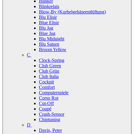
Blinker
Blinkrelais
Blow-By (Kurbelgehäseentlüftung)
Blu Elisir
Blue Elisir
Blu Jag
Blue Jag
Blu Midnight
Blu Saturn
Broom Yellow
C
Clock-Spring
Club Green
Club Grün
Club Italia
Cockpit
Comfort
Computerspiele
Corso Rot
Cut-Off
Coupé
Crash-Sensor
Chiptuning
D
Davis, Peter