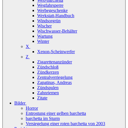
Web-barchetta
Wegfahrsperre
Werbegeschenke
Werkstatt-Handbuch
Windsorgrün
Wischer
Wischwasser-Behälter
Wartung
Winter
X
Xenon-Scheinwerfer
Z
Zigarettenanzünder
Zündschloß
Zündkerzen
Zentralverriegelung
Zapatinas, Andreas
Zündspulen
Zahnriemen
Zitate
Bilder
Horror
Entrostung einer gelben barchetta
barchetta im Sturm
Versiegelung einer roten barchetta von 2003