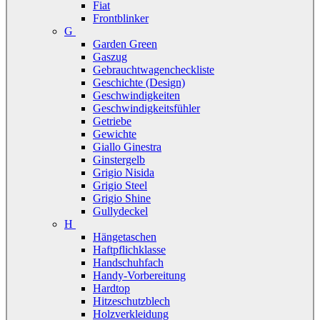
Fiat
Frontblinker
G
Garden Green
Gaszug
Gebrauchtwagencheckliste
Geschichte (Design)
Geschwindigkeiten
Geschwindigkeitsfühler
Getriebe
Gewichte
Giallo Ginestra
Ginstergelb
Grigio Nisida
Grigio Steel
Grigio Shine
Gullydeckel
H
Hängetaschen
Haftpflichklasse
Handschuhfach
Handy-Vorbereitung
Hardtop
Hitzeschutzblech
Holzverkleidung