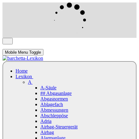
Mobile Menu Toggle
Home
Lexikon
A
A-Säule
## Abgasanlage
Abgasnormen
Ablagefach
Abmessungen
Abschleppöse
Adria
Airbag-Steuergerät
Airbag
Alarmanlage