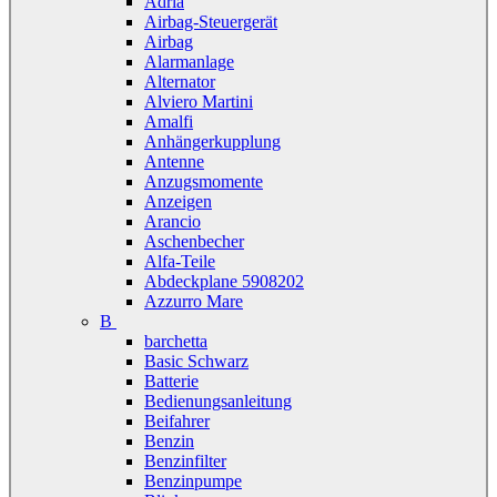
Adria
Airbag-Steuergerät
Airbag
Alarmanlage
Alternator
Alviero Martini
Amalfi
Anhängerkupplung
Antenne
Anzugsmomente
Anzeigen
Arancio
Aschenbecher
Alfa-Teile
Abdeckplane 5908202
Azzurro Mare
B
barchetta
Basic Schwarz
Batterie
Bedienungsanleitung
Beifahrer
Benzin
Benzinfilter
Benzinpumpe