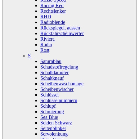
Racing Red
Rechtslenker
RHD
Radioblende
Rückspiegel, aussen
Rückfahrscheinwerfer
Riviera
Radio
Rost
S
Saturnblau
Schadstoffregelung
Schalldämpfer
Schaltknauf
Scheibenwaschanlage
Scheibenwischer
Schlüssel
Schlüsselnummern
Schlupf
Schmierung
Sea Blue
Seiden Schwarz
Seitenblinker
Servolenkung