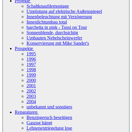
Projekte
Schaltknaufdemontage
Umrüstung auf elektrische Außenspiegel
Innenbeleuchtung mit Verzögerung
Innenlichtumbau total
barchetta in pink - Tussi on Tour
Sonnenblende, durchsichtig
Umbauten Nebelscheinwerfer
Konservierung mit Mike Sander's
Prospekte
1995
1996
1997
1998
1999
2000
2001
2002
2003
2004
unbekannt und sonstiges
Reparaturen
Benzingeruch beseitigen
Gaszug hängt
Lehnenentriegelung lose