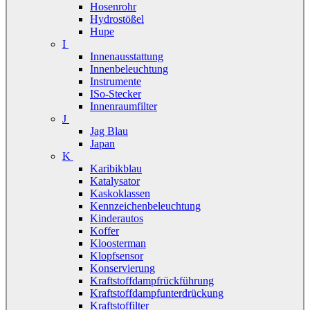
Hosenrohr
Hydrostößel
Hupe
I
Innenausstattung
Innenbeleuchtung
Instrumente
ISo-Stecker
Innenraumfilter
J
Jag Blau
Japan
K
Karibikblau
Katalysator
Kaskoklassen
Kennzeichenbeleuchtung
Kinderautos
Koffer
Kloosterman
Klopfsensor
Konservierung
Kraftstoffdampfrückführung
Kraftstoffdampfunterdrückung
Kraftstoffilter