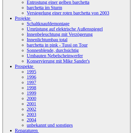
Entrostung einer gelben barchetta
barchetta im Sturm
Versiegelung einer roten barchetta von 2003
Projekte
Schaltknaufdemontage
Umrüstung auf elektrische Außenspiegel
Innenbeleuchtung mit Verzögerung
Innenlichtumbau total
barchetta in pink - Tussi on Tour
Sonnenblende, durchsichtig
Umbauten Nebelscheinwerfer
Konservierung mit Mike Sander's
Prospekte
1995
1996
1997
1998
1999
2000
2001
2002
2003
2004
unbekannt und sonstiges
Reparaturen