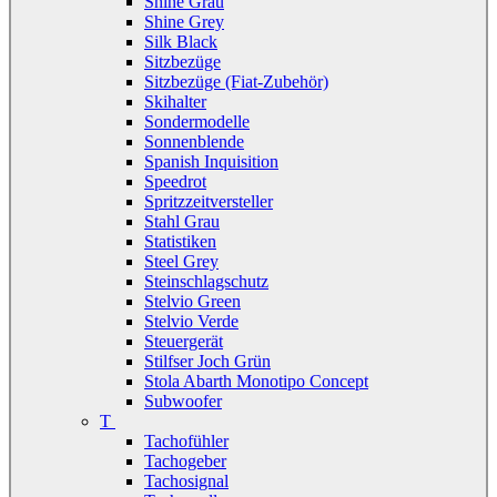
Shine Grau
Shine Grey
Silk Black
Sitzbezüge
Sitzbezüge (Fiat-Zubehör)
Skihalter
Sondermodelle
Sonnenblende
Spanish Inquisition
Speedrot
Spritzzeitversteller
Stahl Grau
Statistiken
Steel Grey
Steinschlagschutz
Stelvio Green
Stelvio Verde
Steuergerät
Stilfser Joch Grün
Stola Abarth Monotipo Concept
Subwoofer
T
Tachofühler
Tachogeber
Tachosignal