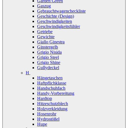
Garden Green
Gaszug
Gebrauchtwagencheckliste
Geschichte (Design)
Geschwindigkeiten
Geschwindigkeitsfühler
Getriebe
Gewichte
Giallo Ginestra
Ginstergelb
Grigio Nisida
Grigio Steel
Grigio Shine
Gullydeckel
H
Hängetaschen
Haftpflichklasse
Handschuhfach
Handy-Vorbereitung
Hardtop
Hitzeschutzblech
Holzverkleidung
Hosenrohr
Hydrostößel
Hupe