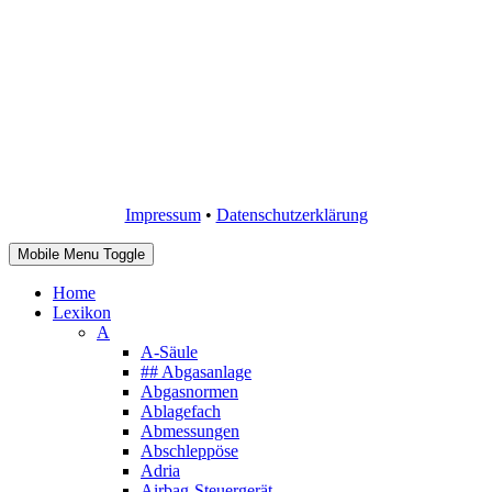
Impressum
•
Datenschutzerklärung
Mobile Menu Toggle
Home
Lexikon
A
A-Säule
## Abgasanlage
Abgasnormen
Ablagefach
Abmessungen
Abschleppöse
Adria
Airbag-Steuergerät