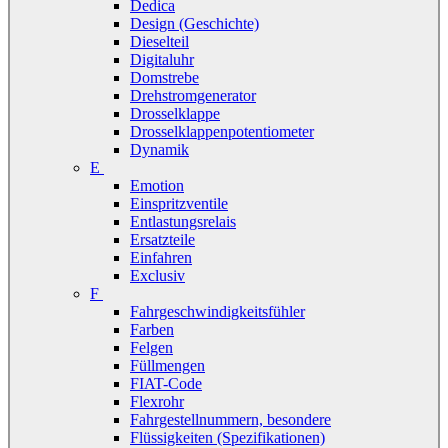
Dedica
Design (Geschichte)
Dieselteil
Digitaluhr
Domstrebe
Drehstromgenerator
Drosselklappe
Drosselklappenpotentiometer
Dynamik
E
Emotion
Einspritzventile
Entlastungsrelais
Ersatzteile
Einfahren
Exclusiv
F
Fahrgeschwindigkeitsfühler
Farben
Felgen
Füllmengen
FIAT-Code
Flexrohr
Fahrgestellnummern, besondere
Flüssigkeiten (Spezifikationen)