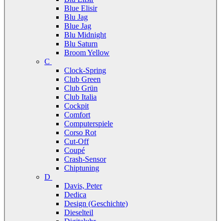
Blue Elisir
Blu Jag
Blue Jag
Blu Midnight
Blu Saturn
Broom Yellow
C
Clock-Spring
Club Green
Club Grün
Club Italia
Cockpit
Comfort
Computerspiele
Corso Rot
Cut-Off
Coupé
Crash-Sensor
Chiptuning
D
Davis, Peter
Dedica
Design (Geschichte)
Dieselteil