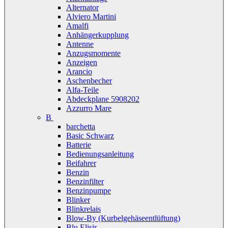
Alternator
Alviero Martini
Amalfi
Anhängerkupplung
Antenne
Anzugsmomente
Anzeigen
Arancio
Aschenbecher
Alfa-Teile
Abdeckplane 5908202
Azzurro Mare
B
barchetta
Basic Schwarz
Batterie
Bedienungsanleitung
Beifahrer
Benzin
Benzinfilter
Benzinpumpe
Blinker
Blinkrelais
Blow-By (Kurbelgehäseentlüftung)
Blu Elisir