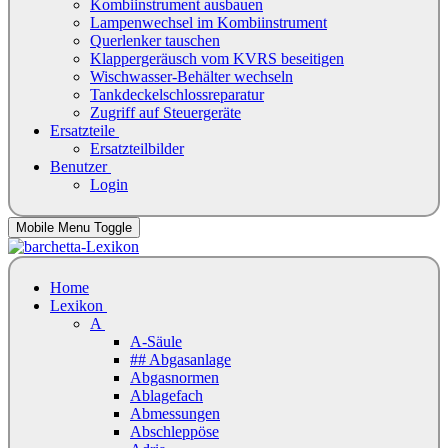
Kombiinstrument ausbauen
Lampenwechsel im Kombiinstrument
Querlenker tauschen
Klappergeräusch vom KVRS beseitigen
Wischwasser-Behälter wechseln
Tankdeckelschlossreparatur
Zugriff auf Steuergeräte
Ersatzteile
Ersatzteilbilder
Benutzer
Login
Mobile Menu Toggle
Home
Lexikon
A
A-Säule
## Abgasanlage
Abgasnormen
Ablagefach
Abmessungen
Abschleppöse