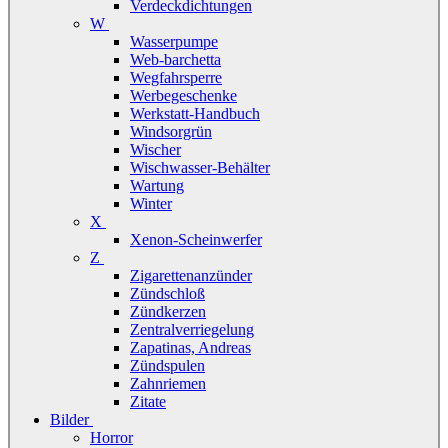
Verdeckdichtungen
W
Wasserpumpe
Web-barchetta
Wegfahrsperre
Werbegeschenke
Werkstatt-Handbuch
Windsorgrün
Wischer
Wischwasser-Behälter
Wartung
Winter
X
Xenon-Scheinwerfer
Z
Zigarettenanzünder
Zündschloß
Zündkerzen
Zentralverriegelung
Zapatinas, Andreas
Zündspulen
Zahnriemen
Zitate
Bilder
Horror