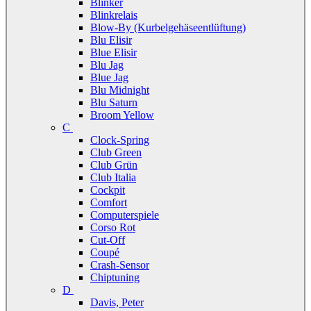
Blinker
Blinkrelais
Blow-By (Kurbelgehäseentlüftung)
Blu Elisir
Blue Elisir
Blu Jag
Blue Jag
Blu Midnight
Blu Saturn
Broom Yellow
C
Clock-Spring
Club Green
Club Grün
Club Italia
Cockpit
Comfort
Computerspiele
Corso Rot
Cut-Off
Coupé
Crash-Sensor
Chiptuning
D
Davis, Peter