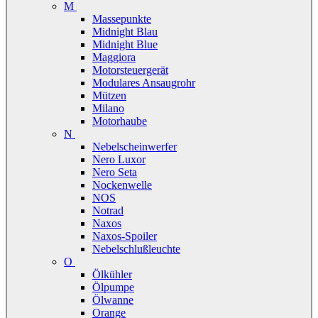
M
Massepunkte
Midnight Blau
Midnight Blue
Maggiora
Motorsteuergerät
Modulares Ansaugrohr
Mützen
Milano
Motorhaube
N
Nebelscheinwerfer
Nero Luxor
Nero Seta
Nockenwelle
NOS
Notrad
Naxos
Naxos-Spoiler
Nebelschlußleuchte
O
Ölkühler
Ölpumpe
Ölwanne
Orange