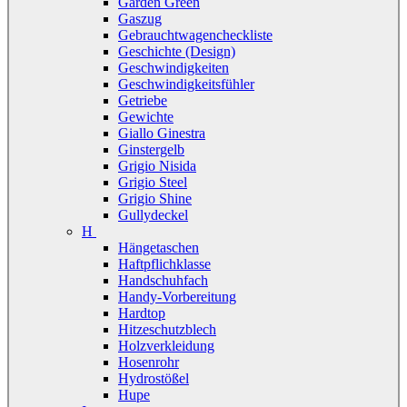
Garden Green
Gaszug
Gebrauchtwagencheckliste
Geschichte (Design)
Geschwindigkeiten
Geschwindigkeitsfühler
Getriebe
Gewichte
Giallo Ginestra
Ginstergelb
Grigio Nisida
Grigio Steel
Grigio Shine
Gullydeckel
H
Hängetaschen
Haftpflichklasse
Handschuhfach
Handy-Vorbereitung
Hardtop
Hitzeschutzblech
Holzverkleidung
Hosenrohr
Hydrostößel
Hupe