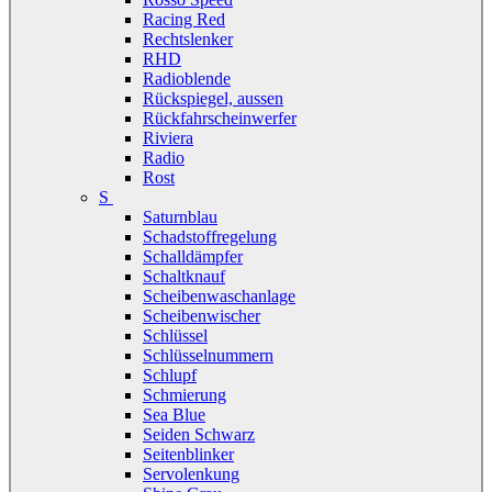
Racing Red
Rechtslenker
RHD
Radioblende
Rückspiegel, aussen
Rückfahrscheinwerfer
Riviera
Radio
Rost
S
Saturnblau
Schadstoffregelung
Schalldämpfer
Schaltknauf
Scheibenwaschanlage
Scheibenwischer
Schlüssel
Schlüsselnummern
Schlupf
Schmierung
Sea Blue
Seiden Schwarz
Seitenblinker
Servolenkung