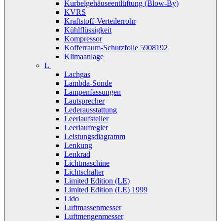
Kurbelgehäuseentlüftung (Blow-By)
KVRS
Kraftstoff-Verteilerrohr
Kühlflüssigkeit
Kompressor
Kofferraum-Schutzfolie 5908192
Klimaanlage
L
Lachgas
Lambda-Sonde
Lampenfassungen
Lautsprecher
Lederausstattung
Leerlaufsteller
Leerlaufregler
Leistungsdiagramm
Lenkung
Lenkrad
Lichtmaschine
Lichtschalter
Limited Edition (LE)
Limited Edition (LE) 1999
Lido
Luftmassenmesser
Luftmengenmesser