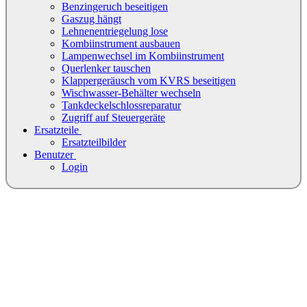
Benzingeruch beseitigen
Gaszug hängt
Lehnenentriegelung lose
Kombiinstrument ausbauen
Lampenwechsel im Kombiinstrument
Querlenker tauschen
Klappergeräusch vom KVRS beseitigen
Wischwasser-Behälter wechseln
Tankdeckelschlossreparatur
Zugriff auf Steuergeräte
Ersatzteile
Ersatzteilbilder
Benutzer
Login