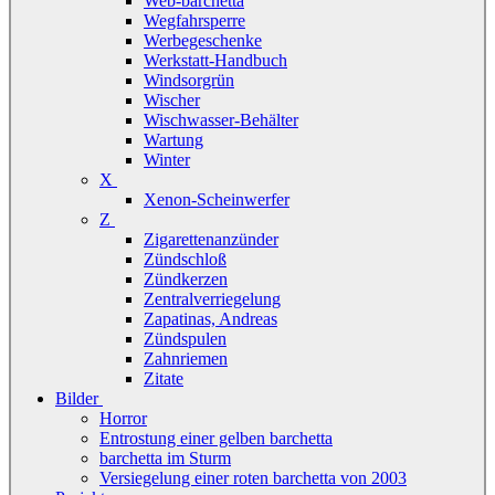
Web-barchetta
Wegfahrsperre
Werbegeschenke
Werkstatt-Handbuch
Windsorgrün
Wischer
Wischwasser-Behälter
Wartung
Winter
X
Xenon-Scheinwerfer
Z
Zigarettenanzünder
Zündschloß
Zündkerzen
Zentralverriegelung
Zapatinas, Andreas
Zündspulen
Zahnriemen
Zitate
Bilder
Horror
Entrostung einer gelben barchetta
barchetta im Sturm
Versiegelung einer roten barchetta von 2003