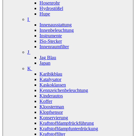
Hosenrohr
Hydrostößel
Hupe
I
Innenausstattung
Innenbeleuchtung
Instrumente
ISo-Stecker
Innenraumfilter
J
Jag Blau
Japan
K
Karibikblau
Katalysator
Kaskoklassen
Kennzeichenbeleuchtung
Kinderautos
Koffer
Kloosterman
Klopfsensor
Konservierung
Kraftstoffdampfrückführung
Kraftstoffdampfunterdrückung
Kraftstoffilter