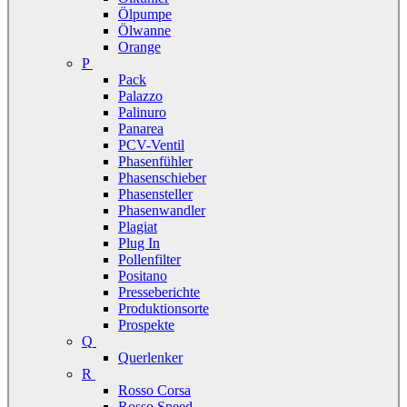
Ölpumpe
Ölwanne
Orange
P
Pack
Palazzo
Palinuro
Panarea
PCV-Ventil
Phasenfühler
Phasenschieber
Phasensteller
Phasenwandler
Plagiat
Plug In
Pollenfilter
Positano
Presseberichte
Produktionsorte
Prospekte
Q
Querlenker
R
Rosso Corsa
Rosso Speed