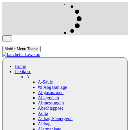
Mobile Menu Toggle
Home
Lexikon
A
A-Säule
## Abgasanlage
Abgasnormen
Ablagefach
Abmessungen
Abschleppöse
Adria
Airbag-Steuergerät
Airbag
Alarmanlage