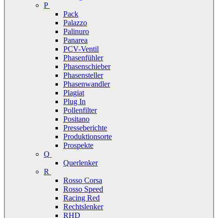
P
Pack
Palazzo
Palinuro
Panarea
PCV-Ventil
Phasenfühler
Phasenschieber
Phasensteller
Phasenwandler
Plagiat
Plug In
Pollenfilter
Positano
Presseberichte
Produktionsorte
Prospekte
Q
Querlenker
R
Rosso Corsa
Rosso Speed
Racing Red
Rechtslenker
RHD