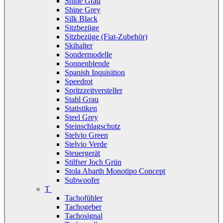
Shine Grau
Shine Grey
Silk Black
Sitzbezüge
Sitzbezüge (Fiat-Zubehör)
Skihalter
Sondermodelle
Sonnenblende
Spanish Inquisition
Speedrot
Spritzzeitversteller
Stahl Grau
Statistiken
Steel Grey
Steinschlagschutz
Stelvio Green
Stelvio Verde
Steuergerät
Stilfser Joch Grün
Stola Abarth Monotipo Concept
Subwoofer
T
Tachofühler
Tachogeber
Tachosignal