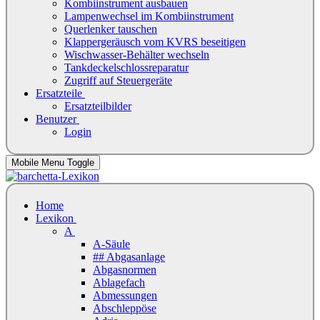
Kombiinstrument ausbauen
Lampenwechsel im Kombiinstrument
Querlenker tauschen
Klappergeräusch vom KVRS beseitigen
Wischwasser-Behälter wechseln
Tankdeckelschlossreparatur
Zugriff auf Steuergeräte
Ersatzteile
Ersatzteilbilder
Benutzer
Login
Mobile Menu Toggle
Home
Lexikon
A
A-Säule
## Abgasanlage
Abgasnormen
Ablagefach
Abmessungen
Abschleppöse