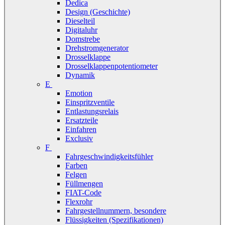
Dedica
Design (Geschichte)
Dieselteil
Digitaluhr
Domstrebe
Drehstromgenerator
Drosselklappe
Drosselklappenpotentiometer
Dynamik
E
Emotion
Einspritzventile
Entlastungsrelais
Ersatzteile
Einfahren
Exclusiv
F
Fahrgeschwindigkeitsfühler
Farben
Felgen
Füllmengen
FIAT-Code
Flexrohr
Fahrgestellnummern, besondere
Flüssigkeiten (Spezifikationen)