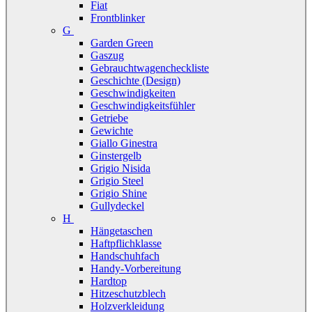
Fiat
Frontblinker
G
Garden Green
Gaszug
Gebrauchtwagencheckliste
Geschichte (Design)
Geschwindigkeiten
Geschwindigkeitsfühler
Getriebe
Gewichte
Giallo Ginestra
Ginstergelb
Grigio Nisida
Grigio Steel
Grigio Shine
Gullydeckel
H
Hängetaschen
Haftpflichklasse
Handschuhfach
Handy-Vorbereitung
Hardtop
Hitzeschutzblech
Holzverkleidung