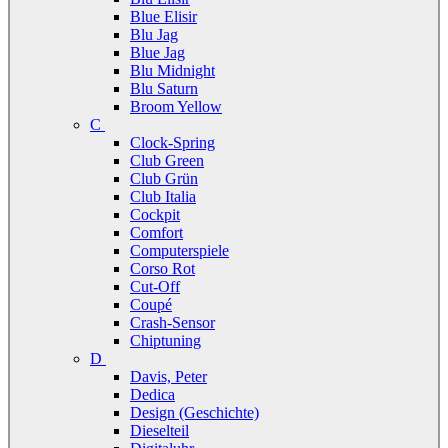
Blue Elisir
Blu Jag
Blue Jag
Blu Midnight
Blu Saturn
Broom Yellow
C
Clock-Spring
Club Green
Club Grün
Club Italia
Cockpit
Comfort
Computerspiele
Corso Rot
Cut-Off
Coupé
Crash-Sensor
Chiptuning
D
Davis, Peter
Dedica
Design (Geschichte)
Dieselteil