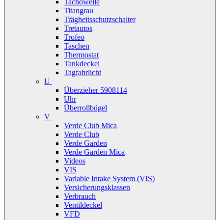
Tachowelle
Titangrau
Trägheitsschutzschalter
Tretautos
Trofeo
Taschen
Thermostat
Tankdeckel
Tagfahrlicht
U
Überzieher 5908114
Uhr
Überrollbügel
V
Verde Club Mica
Verde Club
Verde Garden
Verde Garden Mica
Videos
VIS
Variable Intake System (VIS)
Versicherungsklassen
Verbrauch
Ventildeckel
VFD