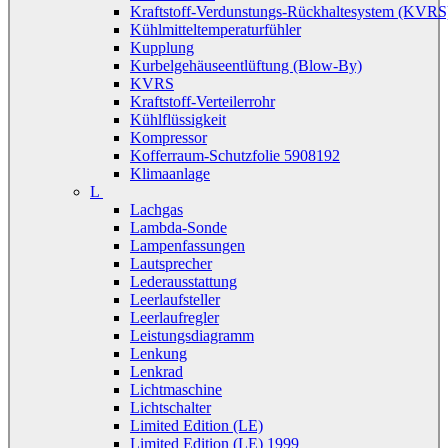
Kraftstoff-Verdunstungs-Rückhaltesystem (KVRS
Kühlmitteltemperaturfühler
Kupplung
Kurbelgehäuseentlüftung (Blow-By)
KVRS
Kraftstoff-Verteilerrohr
Kühlflüssigkeit
Kompressor
Kofferraum-Schutzfolie 5908192
Klimaanlage
L
Lachgas
Lambda-Sonde
Lampenfassungen
Lautsprecher
Lederausstattung
Leerlaufsteller
Leerlaufregler
Leistungsdiagramm
Lenkung
Lenkrad
Lichtmaschine
Lichtschalter
Limited Edition (LE)
Limited Edition (LE) 1999