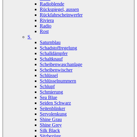
Radioblende
Rückspiegel, aussen
Rückfahrscheinwerfer
Riviera
Radio
Rost
S
Saturnblau
Schadstoffregelung
Schalldämpfer
Schaltknauf
Scheibenwaschanlage
Scheibenwischer
Schlüssel
Schlüsselnummern
Schlupf
Schmierung
Sea Blue
Seiden Schwarz
Seitenblinker
Servolenkung
Shine Grau
Shine Grey
Silk Black
Sitzbezüge