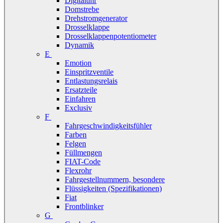
Digitaluhr
Domstrebe
Drehstromgenerator
Drosselklappe
Drosselklappenpotentiometer
Dynamik
E
Emotion
Einspritzventile
Entlastungsrelais
Ersatzteile
Einfahren
Exclusiv
F
Fahrgeschwindigkeitsfühler
Farben
Felgen
Füllmengen
FIAT-Code
Flexrohr
Fahrgestellnummern, besondere
Flüssigkeiten (Spezifikationen)
Fiat
Frontblinker
G