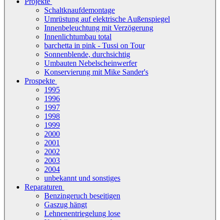
Projekte
Schaltknaufdemontage
Umrüstung auf elektrische Außenspiegel
Innenbeleuchtung mit Verzögerung
Innenlichtumbau total
barchetta in pink - Tussi on Tour
Sonnenblende, durchsichtig
Umbauten Nebelscheinwerfer
Konservierung mit Mike Sander's
Prospekte
1995
1996
1997
1998
1999
2000
2001
2002
2003
2004
unbekannt und sonstiges
Reparaturen
Benzingeruch beseitigen
Gaszug hängt
Lehnenentriegelung lose