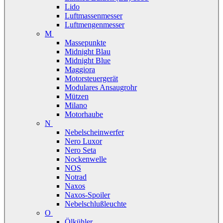
Lido
Luftmassenmesser
Luftmengenmesser
M
Massepunkte
Midnight Blau
Midnight Blue
Maggiora
Motorsteuergerät
Modulares Ansaugrohr
Mützen
Milano
Motorhaube
N
Nebelscheinwerfer
Nero Luxor
Nero Seta
Nockenwelle
NOS
Notrad
Naxos
Naxos-Spoiler
Nebelschlußleuchte
O
Ölkühler