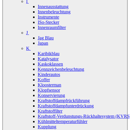
I
Innenausstattung
Innenbeleuchtung
Instrumente
ISo-Stecker
Innenraumfilter
J
Jag Blau
Japan
K
Karibikblau
Katalysator
Kaskoklassen
Kennzeichenbeleuchtung
Kinderautos
Koffer
Kloosterman
Klopfsensor
Konservierung
Kraftstoffdampfrückführung
Kraftstoffdampfunterdrückung
Kraftstoffilter
Kraftstoff-Verdunstungs-Rückhaltesystem (KVRS
Kühlmitteltemperaturfühler
Kupplung