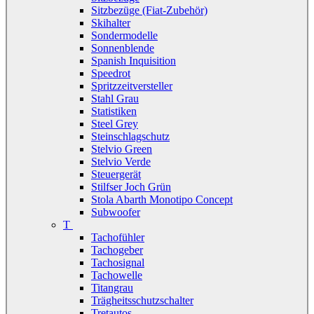
Sitzbezüge (Fiat-Zubehör)
Skihalter
Sondermodelle
Sonnenblende
Spanish Inquisition
Speedrot
Spritzzeitversteller
Stahl Grau
Statistiken
Steel Grey
Steinschlagschutz
Stelvio Green
Stelvio Verde
Steuergerät
Stilfser Joch Grün
Stola Abarth Monotipo Concept
Subwoofer
T
Tachofühler
Tachogeber
Tachosignal
Tachowelle
Titangrau
Trägheitsschutzschalter
Tretautos