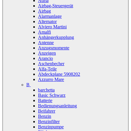
Adria
Airbag-Steuergerät
Airbag
Alarmanlage
Alternator
Alviero Martini
Amalfi
Anhängerkupplung
Antenne
Anzugsmomente
Anzeigen
Arancio
Aschenbecher
Alfa-Teile
Abdeckplane 5908202
Azzurro Mare
B
barchetta
Basic Schwarz
Batterie
Bedienungsanleitung
Beifahrer
Benzin
Benzinfilter
Benzinpumpe