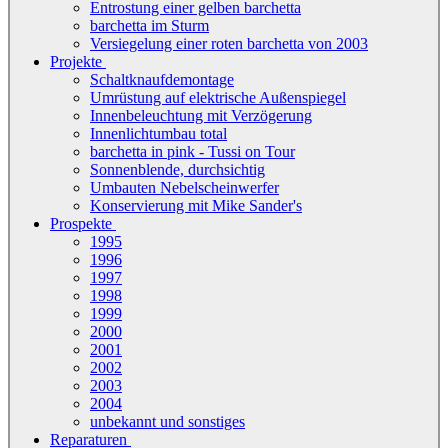
Entrostung einer gelben barchetta
barchetta im Sturm
Versiegelung einer roten barchetta von 2003
Projekte
Schaltknaufdemontage
Umrüstung auf elektrische Außenspiegel
Innenbeleuchtung mit Verzögerung
Innenlichtumbau total
barchetta in pink - Tussi on Tour
Sonnenblende, durchsichtig
Umbauten Nebelscheinwerfer
Konservierung mit Mike Sander's
Prospekte
1995
1996
1997
1998
1999
2000
2001
2002
2003
2004
unbekannt und sonstiges
Reparaturen