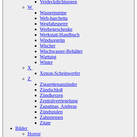
Verdeckdichtungen
W
Wasserpumpe
Web-barchetta
Wegfahrsperre
Werbegeschenke
Werkstatt-Handbuch
Windsorgrün
Wischer
Wischwasser-Behälter
Wartung
Winter
X
Xenon-Scheinwerfer
Z
Zigarettenanzünder
Zündschloß
Zündkerzen
Zentralverriegelung
Zapatinas, Andreas
Zündspulen
Zahnriemen
Zitate
Bilder
Horror