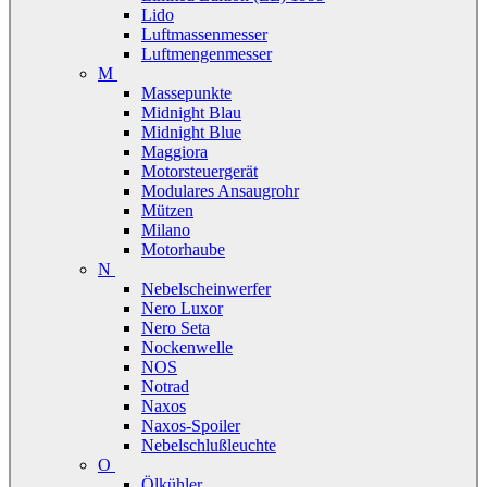
Lido
Luftmassenmesser
Luftmengenmesser
M
Massepunkte
Midnight Blau
Midnight Blue
Maggiora
Motorsteuergerät
Modulares Ansaugrohr
Mützen
Milano
Motorhaube
N
Nebelscheinwerfer
Nero Luxor
Nero Seta
Nockenwelle
NOS
Notrad
Naxos
Naxos-Spoiler
Nebelschlußleuchte
O
Ölkühler