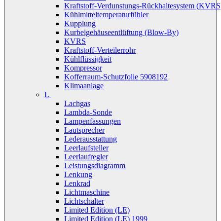
Kraftstoff-Verdunstungs-Rückhaltesystem (KVRS
Kühlmitteltemperaturfühler
Kupplung
Kurbelgehäuseentlüftung (Blow-By)
KVRS
Kraftstoff-Verteilerrohr
Kühlflüssigkeit
Kompressor
Kofferraum-Schutzfolie 5908192
Klimaanlage
L
Lachgas
Lambda-Sonde
Lampenfassungen
Lautsprecher
Lederausstattung
Leerlaufsteller
Leerlaufregler
Leistungsdiagramm
Lenkung
Lenkrad
Lichtmaschine
Lichtschalter
Limited Edition (LE)
Limited Edition (LE) 1999