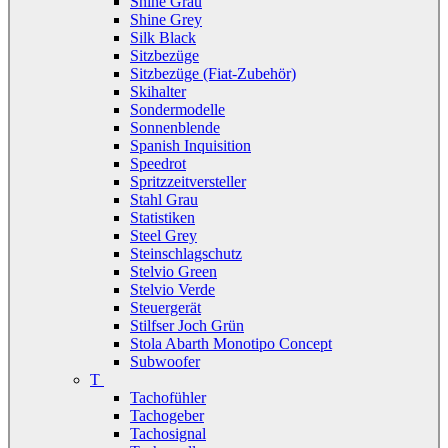
Shine Grau
Shine Grey
Silk Black
Sitzbezüge
Sitzbezüge (Fiat-Zubehör)
Skihalter
Sondermodelle
Sonnenblende
Spanish Inquisition
Speedrot
Spritzzeitversteller
Stahl Grau
Statistiken
Steel Grey
Steinschlagschutz
Stelvio Green
Stelvio Verde
Steuergerät
Stilfser Joch Grün
Stola Abarth Monotipo Concept
Subwoofer
T
Tachofühler
Tachogeber
Tachosignal