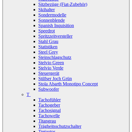
Sitzbezüge (Fiat-Zubehör)
Skihalter
Sondermodelle
Sonnenblende
Spanish Inquisition
Speedrot
Spritzzeitversteller
Stahl Grau
Statistiken
Steel Grey
Steinschlagschutz
Stelvio Green
Stelvio Verde
Steuergerät
Stilfser Joch Grün
Stola Abarth Monotipo Concept
Subwoofer
T
Tachofühler
Tachogeber
Tachosignal
Tachowelle
Titangrau
Trägheitsschutzschalter
Tretautos