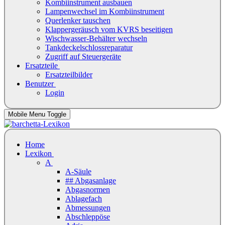
Kombiinstrument ausbauen
Lampenwechsel im Kombiinstrument
Querlenker tauschen
Klappergeräusch vom KVRS beseitigen
Wischwasser-Behälter wechseln
Tankdeckelschlossreparatur
Zugriff auf Steuergeräte
Ersatzteile
Ersatzteilbilder
Benutzer
Login
Mobile Menu Toggle
Home
Lexikon
A
A-Säule
## Abgasanlage
Abgasnormen
Ablagefach
Abmessungen
Abschleppöse