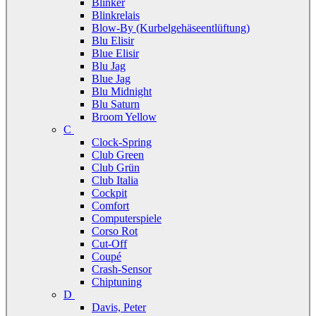
Blinker
Blinkrelais
Blow-By (Kurbelgehäseentlüftung)
Blu Elisir
Blue Elisir
Blu Jag
Blue Jag
Blu Midnight
Blu Saturn
Broom Yellow
C
Clock-Spring
Club Green
Club Grün
Club Italia
Cockpit
Comfort
Computerspiele
Corso Rot
Cut-Off
Coupé
Crash-Sensor
Chiptuning
D
Davis, Peter