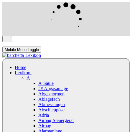
Mobile Menu Toggle
Home
Lexikon
A
A-Säule
## Abgasanlage
Abgasnormen
Ablagefach
Abmessungen
Abschleppöse
Adria
Airbag-Steuergerät
Airbag
Alarmanlage