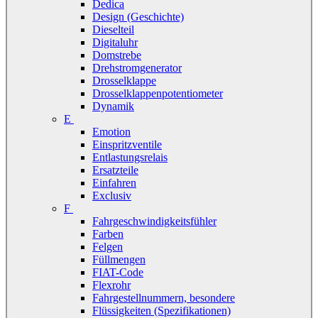
Dedica
Design (Geschichte)
Dieselteil
Digitaluhr
Domstrebe
Drehstromgenerator
Drosselklappe
Drosselklappenpotentiometer
Dynamik
E
Emotion
Einspritzventile
Entlastungsrelais
Ersatzteile
Einfahren
Exclusiv
F
Fahrgeschwindigkeitsfühler
Farben
Felgen
Füllmengen
FIAT-Code
Flexrohr
Fahrgestellnummern, besondere
Flüssigkeiten (Spezifikationen)