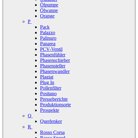
Ölpumpe
Ölwanne
Orange
P
Pack
Palazzo
Palinuro
Panarea
PCV-Ventil
Phasenfühler
Phasenschieber
Phasensteller
Phasenwandler
Plagiat
Plug In
Pollenfilter
Positano
Presseberichte
Produktionsorte
Prospekte
Q
Querlenker
R
Rosso Corsa
Rosso Speed