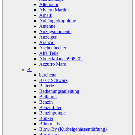
Alternator
Alviero Martini
Amalfi
Anhängerkupplung
Antenne
Anzugsmomente
Anzeigen
Arancio
Aschenbecher
Alfa-Teile
Abdeckplane 5908202
Azzurro Mare
B
barchetta
Basic Schwarz
Batterie
Bedienungsanleitung
Beifahrer
Benzin
Benzinfilter
Benzinpumpe
Blinker
Blinkrelais
Blow-By (Kurbelgehäseentlüftung)
Blu Elisir