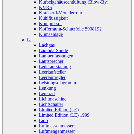
Kurbelgehäuseentlüftung (Blow-By)
KVRS
Kraftstoff-Verteilerrohr
Kühlflüssigkeit
Kompressor
Kofferraum-Schutzfolie 5908192
Klimaanlage
L
Lachgas
Lambda-Sonde
Lampenfassungen
Lautsprecher
Lederausstattung
Leerlaufsteller
Leerlaufregler
Leistungsdiagramm
Lenkung
Lenkrad
Lichtmaschine
Lichtschalter
Limited Edition (LE)
Limited Edition (LE) 1999
Lido
Luftmassenmesser
Luftmengenmesser