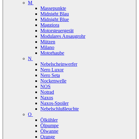
M
Massepunkte
Midnight Blau
Midnight Blue
Maggiora
Motorsteuergerät
Modulares Ansaugrohr
Mützen
Milano
Motorhaube
N
Nebelscheinwerfer
Nero Luxor
Nero Seta
Nockenwelle
NOS
Notrad
Naxos
Naxos-Spoiler
Nebelschlußleuchte
O
Ölkühler
Ölpumpe
Ölwanne
Orange