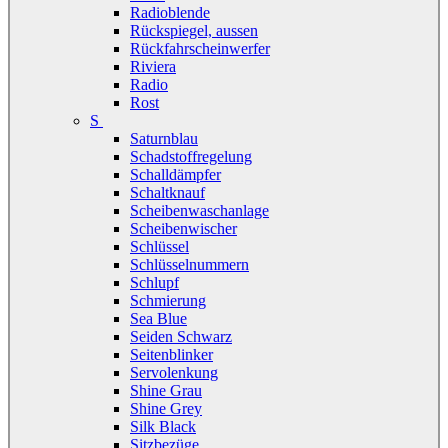
Radioblende
Rückspiegel, aussen
Rückfahrscheinwerfer
Riviera
Radio
Rost
S
Saturnblau
Schadstoffregelung
Schalldämpfer
Schaltknauf
Scheibenwaschanlage
Scheibenwischer
Schlüssel
Schlüsselnummern
Schlupf
Schmierung
Sea Blue
Seiden Schwarz
Seitenblinker
Servolenkung
Shine Grau
Shine Grey
Silk Black
Sitzbezüge