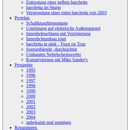
Entrostung einer gelben barchetta
barchetta im Sturm
Versiegelung einer roten barchetta von 2003
Projekte
Schaltknaufdemontage
Umrüstung auf elektrische Außenspiegel
Innenbeleuchtung mit Verzögerung
Innenlichtumbau total
barchetta in pink - Tussi on Tour
Sonnenblende, durchsichtig
Umbauten Nebelscheinwerfer
Konservierung mit Mike Sander's
Prospekte
1995
1996
1997
1998
1999
2000
2001
2002
2003
2004
unbekannt und sonstiges
Reparaturen