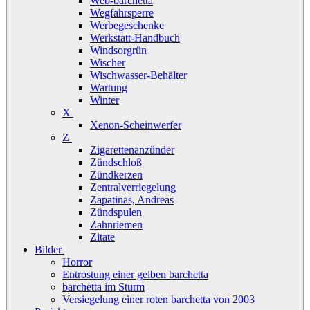
Web-barchetta
Wegfahrsperre
Werbegeschenke
Werkstatt-Handbuch
Windsorgrün
Wischer
Wischwasser-Behälter
Wartung
Winter
X
Xenon-Scheinwerfer
Z
Zigarettenanzünder
Zündschloß
Zündkerzen
Zentralverriegelung
Zapatinas, Andreas
Zündspulen
Zahnriemen
Zitate
Bilder
Horror
Entrostung einer gelben barchetta
barchetta im Sturm
Versiegelung einer roten barchetta von 2003