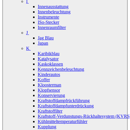
I
Innenausstattung
Innenbeleuchtung
Instrumente
ISo-Stecker
Innenraumfilter
J
Jag Blau
Japan
K
Karibikblau
Katalysator
Kaskoklassen
Kennzeichenbeleuchtung
Kinderautos
Koffer
Kloosterman
Klopfsensor
Konservierung
Kraftstoffdampfrückführung
Kraftstoffdampfunterdrückung
Kraftstoffilter
Kraftstoff-Verdunstungs-Rückhaltesystem (KVRS
Kühlmitteltemperaturfühler
Kupplung