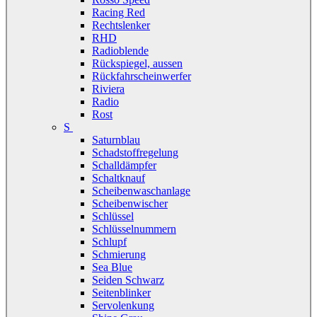
Racing Red
Rechtslenker
RHD
Radioblende
Rückspiegel, aussen
Rückfahrscheinwerfer
Riviera
Radio
Rost
S
Saturnblau
Schadstoffregelung
Schalldämpfer
Schaltknauf
Scheibenwaschanlage
Scheibenwischer
Schlüssel
Schlüsselnummern
Schlupf
Schmierung
Sea Blue
Seiden Schwarz
Seitenblinker
Servolenkung