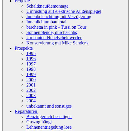
Projekte
Schaltknaufdemontage
Umrüstung auf elektrische Außenspiegel
Innenbeleuchtung mit Verzögerung
Innenlichtumbau total
barchetta in pink - Tussi on Tour
Sonnenblende, durchsichtig
Umbauten Nebelscheinwerfer
Konservierung mit Mike Sander's
Prospekte
1995
1996
1997
1998
1999
2000
2001
2002
2003
2004
unbekannt und sonstiges
Reparaturen
Benzingeruch beseitigen
Gaszug hängt
Lehnenentriegelung lose