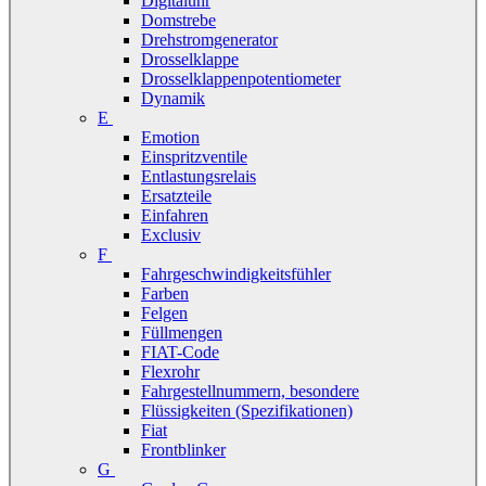
Digitaluhr
Domstrebe
Drehstromgenerator
Drosselklappe
Drosselklappenpotentiometer
Dynamik
E
Emotion
Einspritzventile
Entlastungsrelais
Ersatzteile
Einfahren
Exclusiv
F
Fahrgeschwindigkeitsfühler
Farben
Felgen
Füllmengen
FIAT-Code
Flexrohr
Fahrgestellnummern, besondere
Flüssigkeiten (Spezifikationen)
Fiat
Frontblinker
G