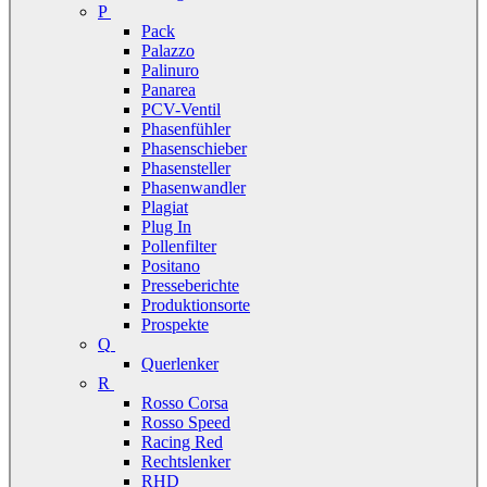
P
Pack
Palazzo
Palinuro
Panarea
PCV-Ventil
Phasenfühler
Phasenschieber
Phasensteller
Phasenwandler
Plagiat
Plug In
Pollenfilter
Positano
Presseberichte
Produktionsorte
Prospekte
Q
Querlenker
R
Rosso Corsa
Rosso Speed
Racing Red
Rechtslenker
RHD