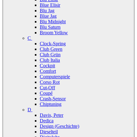
Blue Elisir
Blu Jag
Blue Jag
Blu Midnight
Blu Saturn
Broom Yellow
C
Clock-Spring
Club Green
Club Grün
Club Italia
Cockpit
Comfort
Computerspiele
Corso Rot
Cut-Off
Coupé
Crash-Sensor
Chiptuning
D
Davis, Peter
Dedica
Design (Geschichte)
Dieselteil