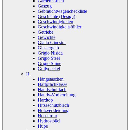
Garden Green
Gaszug
Gebrauchtwagencheckliste
Geschichte (Design)
Geschwindigkeiten
Geschwindigkeitsfühler
Getriebe
Gewichte
Giallo Ginestra
Ginstergelb
Grigio Nisida
Grigio Steel
Grigio Shine
Gullydeckel
H
Hängetaschen
Haftpflichklasse
Handschuhfach
Handy-Vorbereitung
Hardtop
Hitzeschutzblech
Holzverkleidung
Hosenrohr
Hydrostößel
Hupe