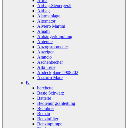
Adria
Airbag-Steuergerät
Airbag
Alarmanlage
Alternator
Alviero Martini
Amalfi
Anhängerkupplung
Antenne
Anzugsmomente
Anzeigen
Arancio
Aschenbecher
Alfa-Teile
Abdeckplane 5908202
Azzurro Mare
B
barchetta
Basic Schwarz
Batterie
Bedienungsanleitung
Beifahrer
Benzin
Benzinfilter
Benzinpumpe