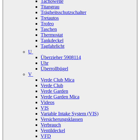
Tachowelle
Titangrau
Trägheitsschutzschalter
Tretautos
Trofeo
Taschen
Thermostat
Tankdeckel
Tagfahrlicht
U
Überzieher 5908114
Uhr
Überrollbügel
V
Verde Club Mica
Verde Club
Verde Garden
Verde Garden Mica
Videos
VIS
Variable Intake System (VIS)
Versicherungsklassen
Verbrauch
Ventildeckel
VFD