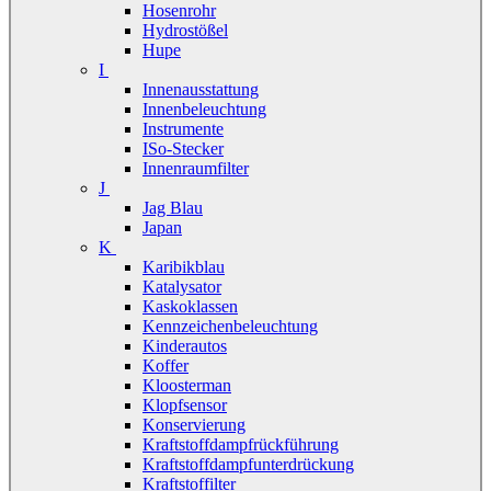
Hosenrohr
Hydrostößel
Hupe
I
Innenausstattung
Innenbeleuchtung
Instrumente
ISo-Stecker
Innenraumfilter
J
Jag Blau
Japan
K
Karibikblau
Katalysator
Kaskoklassen
Kennzeichenbeleuchtung
Kinderautos
Koffer
Kloosterman
Klopfsensor
Konservierung
Kraftstoffdampfrückführung
Kraftstoffdampfunterdrückung
Kraftstoffilter