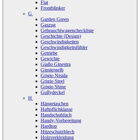
Fiat
Frontblinker
G
Garden Green
Gaszug
Gebrauchtwagencheckliste
Geschichte (Design)
Geschwindigkeiten
Geschwindigkeitsfühler
Getriebe
Gewichte
Giallo Ginestra
Ginstergelb
Grigio Nisida
Grigio Steel
Grigio Shine
Gullydeckel
H
Hängetaschen
Haftpflichklasse
Handschuhfach
Handy-Vorbereitung
Hardtop
Hitzeschutzblech
Holzverkleidung