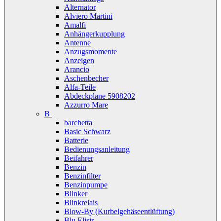
Alternator
Alviero Martini
Amalfi
Anhängerkupplung
Antenne
Anzugsmomente
Anzeigen
Arancio
Aschenbecher
Alfa-Teile
Abdeckplane 5908202
Azzurro Mare
B
barchetta
Basic Schwarz
Batterie
Bedienungsanleitung
Beifahrer
Benzin
Benzinfilter
Benzinpumpe
Blinker
Blinkrelais
Blow-By (Kurbelgehäseentlüftung)
Blu Elisir