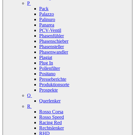
P
Pack
Palazzo
Palinuro
Panarea
PCV-Ventil
Phasenfühler
Phasenschieber
Phasensteller
Phasenwandler
Plagiat
Plug In
Pollenfilter
Positano
Presseberichte
Produktionsorte
Prospekte
Q
Querlenker
R
Rosso Corsa
Rosso Speed
Racing Red
Rechtslenker
RHD