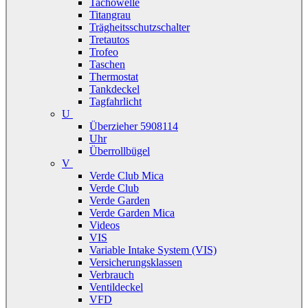
Tachowelle
Titangrau
Trägheitsschutzschalter
Tretautos
Trofeo
Taschen
Thermostat
Tankdeckel
Tagfahrlicht
U
Überzieher 5908114
Uhr
Überrollbügel
V
Verde Club Mica
Verde Club
Verde Garden
Verde Garden Mica
Videos
VIS
Variable Intake System (VIS)
Versicherungsklassen
Verbrauch
Ventildeckel
VFD