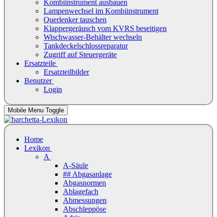
Kombiinstrument ausbauen
Lampenwechsel im Kombiinstrument
Querlenker tauschen
Klappergeräusch vom KVRS beseitigen
Wischwasser-Behälter wechseln
Tankdeckelschlossreparatur
Zugriff auf Steuergeräte
Ersatzteile
Ersatzteilbilder
Benutzer
Login
Mobile Menu Toggle
Home
Lexikon
A
A-Säule
## Abgasanlage
Abgasnormen
Ablagefach
Abmessungen
Abschleppöse