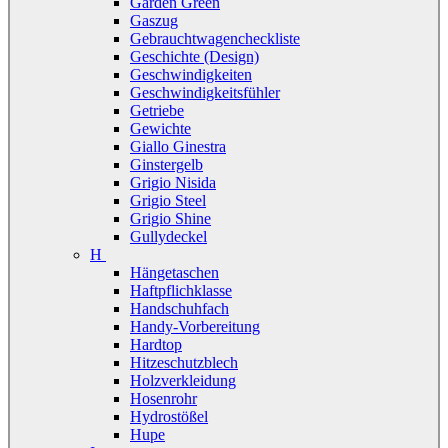
Garden Green
Gaszug
Gebrauchtwagencheckliste
Geschichte (Design)
Geschwindigkeiten
Geschwindigkeitsfühler
Getriebe
Gewichte
Giallo Ginestra
Ginstergelb
Grigio Nisida
Grigio Steel
Grigio Shine
Gullydeckel
H
Hängetaschen
Haftpflichklasse
Handschuhfach
Handy-Vorbereitung
Hardtop
Hitzeschutzblech
Holzverkleidung
Hosenrohr
Hydrostößel
Hupe