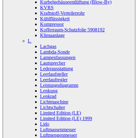
Kurbelgehäuseentlüftung (Blow-By)
KVRS
Kraftstoff-Verteilerrohr
Kühlflüssigkeit
Kompressor
Kofferraum-Schutzfolie 5908192
Klimaanlage
L
Lachgas
Lambda-Sonde
Lampenfassungen
Lautsprecher
Lederausstattung
Leerlaufsteller
Leerlaufregler
Leistungsdiagramm
Lenkung
Lenkrad
Lichtmaschine
Lichtschalter
Limited Edition (LE)
Limited Edition (LE) 1999
Lido
Luftmassenmesser
Luftmengenmesser