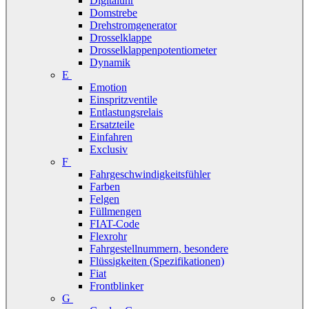
Digitaluhr
Domstrebe
Drehstromgenerator
Drosselklappe
Drosselklappenpotentiometer
Dynamik
E
Emotion
Einspritzventile
Entlastungsrelais
Ersatzteile
Einfahren
Exclusiv
F
Fahrgeschwindigkeitsfühler
Farben
Felgen
Füllmengen
FIAT-Code
Flexrohr
Fahrgestellnummern, besondere
Flüssigkeiten (Spezifikationen)
Fiat
Frontblinker
G