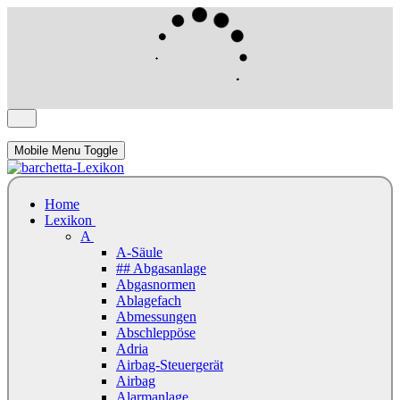
Mobile Menu Toggle
Home
Lexikon
A
A-Säule
## Abgasanlage
Abgasnormen
Ablagefach
Abmessungen
Abschleppöse
Adria
Airbag-Steuergerät
Airbag
Alarmanlage