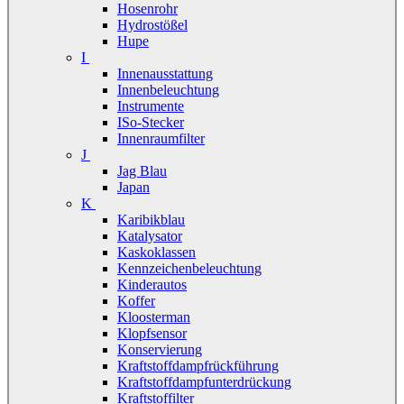
Hosenrohr
Hydrostößel
Hupe
I
Innenausstattung
Innenbeleuchtung
Instrumente
ISo-Stecker
Innenraumfilter
J
Jag Blau
Japan
K
Karibikblau
Katalysator
Kaskoklassen
Kennzeichenbeleuchtung
Kinderautos
Koffer
Kloosterman
Klopfsensor
Konservierung
Kraftstoffdampfrückführung
Kraftstoffdampfunterdrückung
Kraftstoffilter