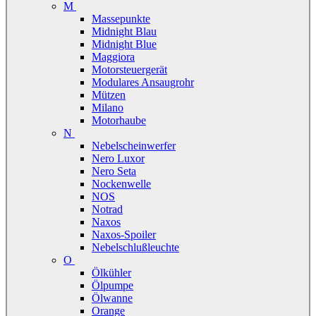
M
Massepunkte
Midnight Blau
Midnight Blue
Maggiora
Motorsteuergerät
Modulares Ansaugrohr
Mützen
Milano
Motorhaube
N
Nebelscheinwerfer
Nero Luxor
Nero Seta
Nockenwelle
NOS
Notrad
Naxos
Naxos-Spoiler
Nebelschlußleuchte
O
Ölkühler
Ölpumpe
Ölwanne
Orange