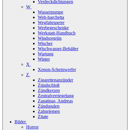
Verdeckdichtungen
W
Wasserpumpe
Web-barchetta
Wegfahrsperre
Werbegeschenke
Werkstatt-Handbuch
Windsorgrün
Wischer
Wischwasser-Behälter
Wartung
Winter
X
Xenon-Scheinwerfer
Z
Zigarettenanzünder
Zündschloß
Zündkerzen
Zentralverriegelung
Zapatinas, Andreas
Zündspulen
Zahnriemen
Zitate
Bilder
Horror