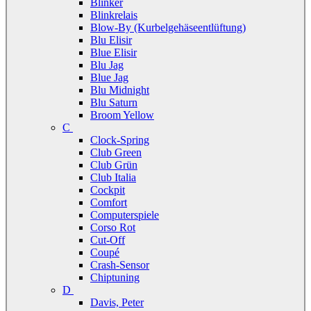
Blinker
Blinkrelais
Blow-By (Kurbelgehäseentlüftung)
Blu Elisir
Blue Elisir
Blu Jag
Blue Jag
Blu Midnight
Blu Saturn
Broom Yellow
C
Clock-Spring
Club Green
Club Grün
Club Italia
Cockpit
Comfort
Computerspiele
Corso Rot
Cut-Off
Coupé
Crash-Sensor
Chiptuning
D
Davis, Peter