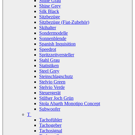
Shine Grau
Shine Grey
Silk Black
Sitzbezüge
Sitzbezüge (Fiat-Zubehör)
Skihalter
Sondermodelle
Sonnenblende
Spanish Inquisition
Speedrot
Spritzzeitversteller
Stahl Grau
Statistiken
Steel Grey
Steinschlagschutz
Stelvio Green
Stelvio Verde
Steuergerät
Stilfser Joch Grün
Stola Abarth Monotipo Concept
Subwoofer
T
Tachofühler
Tachogeber
Tachosignal