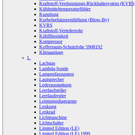
Kraftstoff-Verdunstungs-Rückhaltesystem (KVRS
Kühlmitteltemperaturfühler
Kupplung
Kurbelgehäuseentlüftung (Blow-By)
KVRS
Kraftstoff-Verteilerrohr
Kühlflüssigkeit
Kompressor
Kofferraum-Schutzfolie 5908192
Klimaanlage
L
Lachgas
Lambda-Sonde
Lampenfassungen
Lautsprecher
Lederausstattung
Leerlaufsteller
Leerlaufregler
Leistungsdiagramm
Lenkung
Lenkrad
Lichtmaschine
Lichtschalter
Limited Edition (LE)
Limited Edition (LE) 1999