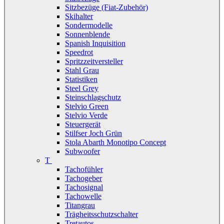
Sitzbezüge (Fiat-Zubehör)
Skihalter
Sondermodelle
Sonnenblende
Spanish Inquisition
Speedrot
Spritzzeitversteller
Stahl Grau
Statistiken
Steel Grey
Steinschlagschutz
Stelvio Green
Stelvio Verde
Steuergerät
Stilfser Joch Grün
Stola Abarth Monotipo Concept
Subwoofer
T
Tachofühler
Tachogeber
Tachosignal
Tachowelle
Titangrau
Trägheitsschutzschalter
Tretautos