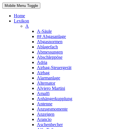
Mobile Menu Toggle
Home
Lexikon
A
A-Säule
## Abgasanlage
Abgasnormen
Ablagefach
Abmessungen
Abschleppöse
Adria
Airbag-Steuergerät
Airbag
Alarmanlage
Alternator
Alviero Martini
Amalfi
Anhängerkupplung
Antenne
Anzugsmomente
Anzeigen
Arancio
Aschenbecher