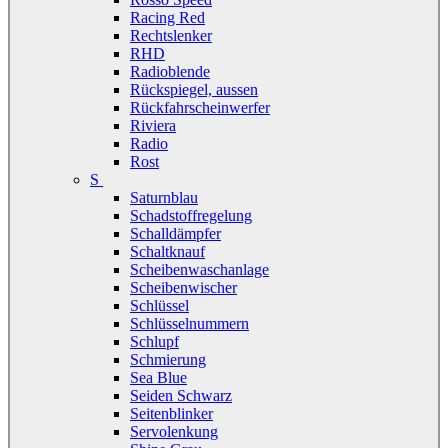
Racing Red
Rechtslenker
RHD
Radioblende
Rückspiegel, aussen
Rückfahrscheinwerfer
Riviera
Radio
Rost
S
Saturnblau
Schadstoffregelung
Schalldämpfer
Schaltknauf
Scheibenwaschanlage
Scheibenwischer
Schlüssel
Schlüsselnummern
Schlupf
Schmierung
Sea Blue
Seiden Schwarz
Seitenblinker
Servolenkung