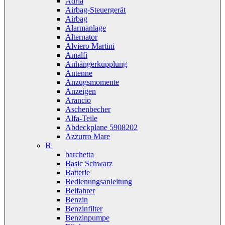
Adria
Airbag-Steuergerät
Airbag
Alarmanlage
Alternator
Alviero Martini
Amalfi
Anhängerkupplung
Antenne
Anzugsmomente
Anzeigen
Arancio
Aschenbecher
Alfa-Teile
Abdeckplane 5908202
Azzurro Mare
B
barchetta
Basic Schwarz
Batterie
Bedienungsanleitung
Beifahrer
Benzin
Benzinfilter
Benzinpumpe