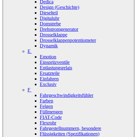
Dedica
Design (Geschichte)
Dieselteil
Digitaluhr
Domstrebe
Drehstromgenerator
Drosselklappe
Drosselklappenpotentiometer
Dynamik
E
Emotion
Einspritzventile
Entlastungsrelais
Ersatzteile
Einfahren
Exclusiv
F
Fahrgeschwindigkeitsfühler
Farben
Felgen
Füllmengen
FIAT-Code
Flexrohr
Fahrgestellnummern, besondere
Flüssigkeiten (Spezifikationen)