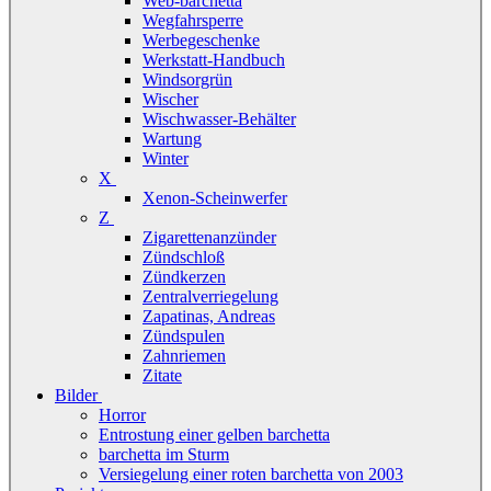
Web-barchetta
Wegfahrsperre
Werbegeschenke
Werkstatt-Handbuch
Windsorgrün
Wischer
Wischwasser-Behälter
Wartung
Winter
X
Xenon-Scheinwerfer
Z
Zigarettenanzünder
Zündschloß
Zündkerzen
Zentralverriegelung
Zapatinas, Andreas
Zündspulen
Zahnriemen
Zitate
Bilder
Horror
Entrostung einer gelben barchetta
barchetta im Sturm
Versiegelung einer roten barchetta von 2003