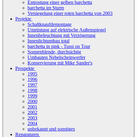
Entrostung einer gelben barchetta
barchetta im Sturm
Versiegelung einer roten barchetta von 2003
Projekte
Schaltknaufdemontage
Umrüstung auf elektrische Außenspiegel
Innenbeleuchtung mit Verzögerung
Innenlichtumbau total
barchetta in pink - Tussi on Tour
Sonnenblende, durchsichtig
Umbauten Nebelscheinwerfer
Konservierung mit Mike Sander's
Prospekte
1995
1996
1997
1998
1999
2000
2001
2002
2003
2004
unbekannt und sonstiges
Reparaturen