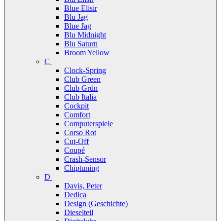
Blue Elisir
Blu Jag
Blue Jag
Blu Midnight
Blu Saturn
Broom Yellow
C
Clock-Spring
Club Green
Club Grün
Club Italia
Cockpit
Comfort
Computerspiele
Corso Rot
Cut-Off
Coupé
Crash-Sensor
Chiptuning
D
Davis, Peter
Dedica
Design (Geschichte)
Dieselteil