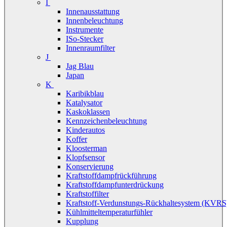
I
Innenausstattung
Innenbeleuchtung
Instrumente
ISo-Stecker
Innenraumfilter
J
Jag Blau
Japan
K
Karibikblau
Katalysator
Kaskoklassen
Kennzeichenbeleuchtung
Kinderautos
Koffer
Kloosterman
Klopfsensor
Konservierung
Kraftstoffdampfrückführung
Kraftstoffdampfunterdrückung
Kraftstoffilter
Kraftstoff-Verdunstungs-Rückhaltesystem (KVRS
Kühlmitteltemperaturfühler
Kupplung