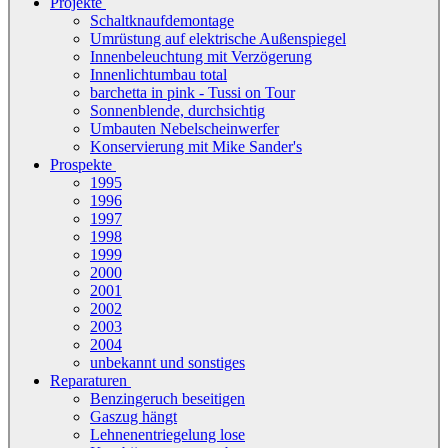
Projekte
Schaltknaufdemontage
Umrüstung auf elektrische Außenspiegel
Innenbeleuchtung mit Verzögerung
Innenlichtumbau total
barchetta in pink - Tussi on Tour
Sonnenblende, durchsichtig
Umbauten Nebelscheinwerfer
Konservierung mit Mike Sander's
Prospekte
1995
1996
1997
1998
1999
2000
2001
2002
2003
2004
unbekannt und sonstiges
Reparaturen
Benzingeruch beseitigen
Gaszug hängt
Lehnenentriegelung lose