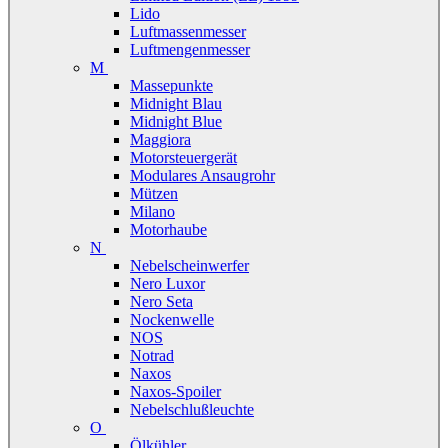
Lido
Luftmassenmesser
Luftmengenmesser
M
Massepunkte
Midnight Blau
Midnight Blue
Maggiora
Motorsteuergerät
Modulares Ansaugrohr
Mützen
Milano
Motorhaube
N
Nebelscheinwerfer
Nero Luxor
Nero Seta
Nockenwelle
NOS
Notrad
Naxos
Naxos-Spoiler
Nebelschlußleuchte
O
Ölkühler