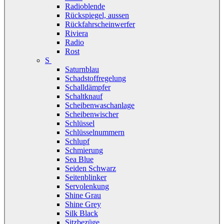
Radioblende
Rückspiegel, aussen
Rückfahrscheinwerfer
Riviera
Radio
Rost
S
Saturnblau
Schadstoffregelung
Schalldämpfer
Schaltknauf
Scheibenwaschanlage
Scheibenwischer
Schlüssel
Schlüsselnummern
Schlupf
Schmierung
Sea Blue
Seiden Schwarz
Seitenblinker
Servolenkung
Shine Grau
Shine Grey
Silk Black
Sitzbezüge