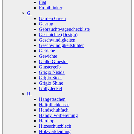
Fiat
Frontblinker
G
Garden Green
Gaszug
Gebrauchtwagencheckliste
Geschichte (Design)
Geschwindigkeiten
Geschwindigkeitsfühler
Getriebe
Gewichte
Giallo Ginestra
Ginstergelb
Grigio Nisida
Grigio Steel
Grigio Shine
Gullydeckel
H
Hängetaschen
Haftpflichklasse
Handschuhfach
Handy-Vorbereitung
Hardtop
Hitzeschutzblech
Holzverkleidung