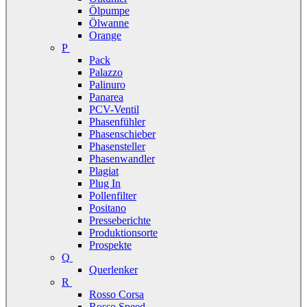
Ölpumpe
Ölwanne
Orange
P
Pack
Palazzo
Palinuro
Panarea
PCV-Ventil
Phasenfühler
Phasenschieber
Phasensteller
Phasenwandler
Plagiat
Plug In
Pollenfilter
Positano
Presseberichte
Produktionsorte
Prospekte
Q
Querlenker
R
Rosso Corsa
Rosso Speed