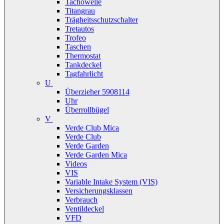
Tachowelle
Titangrau
Trägheitsschutzschalter
Tretautos
Trofeo
Taschen
Thermostat
Tankdeckel
Tagfahrlicht
U
Überzieher 5908114
Uhr
Überrollbügel
V
Verde Club Mica
Verde Club
Verde Garden
Verde Garden Mica
Videos
VIS
Variable Intake System (VIS)
Versicherungsklassen
Verbrauch
Ventildeckel
VFD