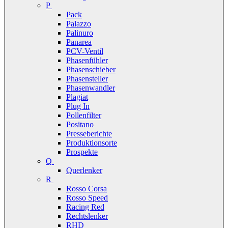
P
Pack
Palazzo
Palinuro
Panarea
PCV-Ventil
Phasenfühler
Phasenschieber
Phasensteller
Phasenwandler
Plagiat
Plug In
Pollenfilter
Positano
Presseberichte
Produktionsorte
Prospekte
Q
Querlenker
R
Rosso Corsa
Rosso Speed
Racing Red
Rechtslenker
RHD