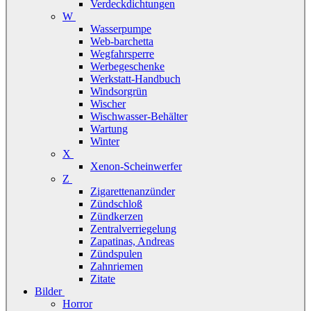
Verdeckdichtungen
W
Wasserpumpe
Web-barchetta
Wegfahrsperre
Werbegeschenke
Werkstatt-Handbuch
Windsorgrün
Wischer
Wischwasser-Behälter
Wartung
Winter
X
Xenon-Scheinwerfer
Z
Zigarettenanzünder
Zündschloß
Zündkerzen
Zentralverriegelung
Zapatinas, Andreas
Zündspulen
Zahnriemen
Zitate
Bilder
Horror