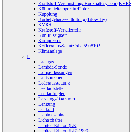
Kraftstoff-Verdunstungs-Rückhaltesystem (KVRS
Kühlmitteltemperaturfühler
Kupplung
Kurbelgehäuseentlüftung (Blow-By)
KVRS
Kraftstoff-Verteilerrohr
Kühlflüssigkeit
Kompressor
Kofferraum-Schutzfolie 5908192
Klimaanlage
L
Lachgas
Lambda-Sonde
Lampenfassungen
Lautsprecher
Lederausstattung
Leerlaufsteller
Leerlaufregler
Leistungsdiagramm
Lenkung
Lenkrad
Lichtmaschine
Lichtschalter
Limited Edition (LE)
Limited Edition (LE) 1999