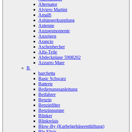
Alternator
Alviero Martini
Amalfi
Anhängerkupplung
Antenne
Anzugsmomente
Anzeigen
Arancio
Aschenbecher
Alfa-Teile
Abdeckplane 5908202
Azzurro Mare
B
barchetta
Basic Schwarz
Batterie
Bedienungsanleitung
Beifahrer
Benzin
Benzinfilter
Benzinpumpe
Blinker
Blinkrelais
Blow-By (Kurbelgehäseentlüftung)
Blu Elisir