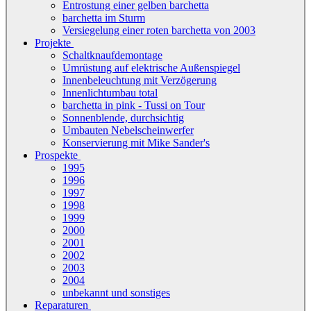
Entrostung einer gelben barchetta
barchetta im Sturm
Versiegelung einer roten barchetta von 2003
Projekte
Schaltknaufdemontage
Umrüstung auf elektrische Außenspiegel
Innenbeleuchtung mit Verzögerung
Innenlichtumbau total
barchetta in pink - Tussi on Tour
Sonnenblende, durchsichtig
Umbauten Nebelscheinwerfer
Konservierung mit Mike Sander's
Prospekte
1995
1996
1997
1998
1999
2000
2001
2002
2003
2004
unbekannt und sonstiges
Reparaturen