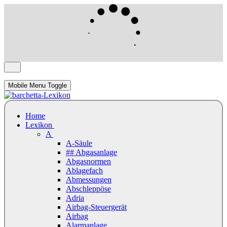
Mobile Menu Toggle
Home
Lexikon
A
A-Säule
## Abgasanlage
Abgasnormen
Ablagefach
Abmessungen
Abschleppöse
Adria
Airbag-Steuergerät
Airbag
Alarmanlage