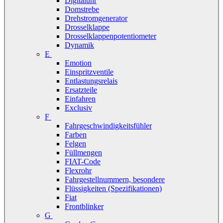
Digitaluhr
Domstrebe
Drehstromgenerator
Drosselklappe
Drosselklappenpotentiometer
Dynamik
E
Emotion
Einspritzventile
Entlastungsrelais
Ersatzteile
Einfahren
Exclusiv
F
Fahrgeschwindigkeitsfühler
Farben
Felgen
Füllmengen
FIAT-Code
Flexrohr
Fahrgestellnummern, besondere
Flüssigkeiten (Spezifikationen)
Fiat
Frontblinker
G