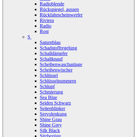
Radioblende
Rückspiegel, aussen
Rückfahrscheinwerfer
Riviera
Radio
Rost
S
Saturnblau
Schadstoffregelung
Schalldämpfer
Schaltknauf
Scheibenwaschanlage
Scheibenwischer
Schlüssel
Schlüsselnummern
Schlupf
Schmierung
Sea Blue
Seiden Schwarz
Seitenblinker
Servolenkung
Shine Grau
Shine Grey
Silk Black
Sitzbezüge