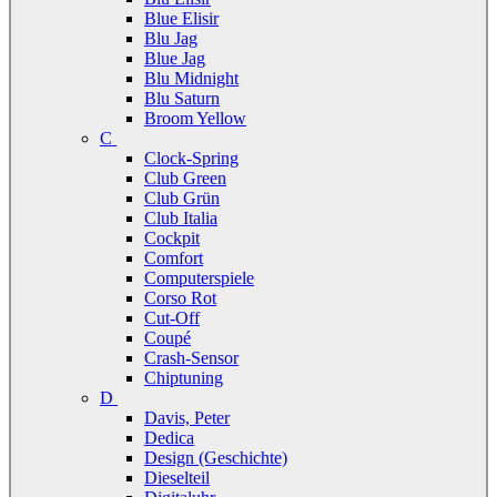
Blue Elisir
Blu Jag
Blue Jag
Blu Midnight
Blu Saturn
Broom Yellow
C
Clock-Spring
Club Green
Club Grün
Club Italia
Cockpit
Comfort
Computerspiele
Corso Rot
Cut-Off
Coupé
Crash-Sensor
Chiptuning
D
Davis, Peter
Dedica
Design (Geschichte)
Dieselteil