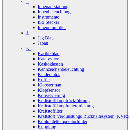
I
Innenausstattung
Innenbeleuchtung
Instrumente
ISo-Stecker
Innenraumfilter
J
Jag Blau
Japan
K
Karibikblau
Katalysator
Kaskoklassen
Kennzeichenbeleuchtung
Kinderautos
Koffer
Kloosterman
Klopfsensor
Konservierung
Kraftstoffdampfrückführung
Kraftstoffdampfunterdrückung
Kraftstoffilter
Kraftstoff-Verdunstungs-Rückhaltesystem (KVRS
Kühlmitteltemperaturfühler
Kupplung