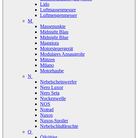
Lido
Luftmassenmesser
Luftmengenmesser
M
Massepunkte
Midnight Blau
Midnight Blue
Maggiora
Motorsteuergerät
Modulares Ansaugrohr
Mützen
Milano
Motorhaube
N
Nebelscheinwerfer
Nero Luxor
Nero Seta
Nockenwelle
NOS
Notrad
Naxos
Naxos-Spoiler
Nebelschlußleuchte
O
Ölkühler