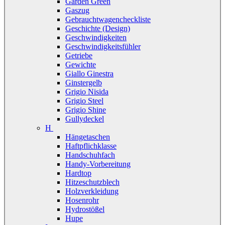
Garden Green
Gaszug
Gebrauchtwagencheckliste
Geschichte (Design)
Geschwindigkeiten
Geschwindigkeitsfühler
Getriebe
Gewichte
Giallo Ginestra
Ginstergelb
Grigio Nisida
Grigio Steel
Grigio Shine
Gullydeckel
H
Hängetaschen
Haftpflichklasse
Handschuhfach
Handy-Vorbereitung
Hardtop
Hitzeschutzblech
Holzverkleidung
Hosenrohr
Hydrostößel
Hupe