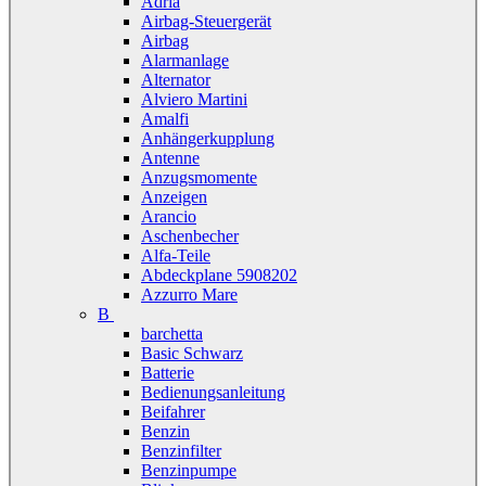
Adria
Airbag-Steuergerät
Airbag
Alarmanlage
Alternator
Alviero Martini
Amalfi
Anhängerkupplung
Antenne
Anzugsmomente
Anzeigen
Arancio
Aschenbecher
Alfa-Teile
Abdeckplane 5908202
Azzurro Mare
B
barchetta
Basic Schwarz
Batterie
Bedienungsanleitung
Beifahrer
Benzin
Benzinfilter
Benzinpumpe