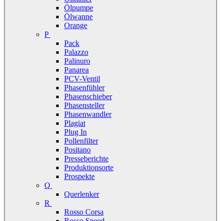
Ölpumpe
Ölwanne
Orange
P
Pack
Palazzo
Palinuro
Panarea
PCV-Ventil
Phasenfühler
Phasenschieber
Phasensteller
Phasenwandler
Plagiat
Plug In
Pollenfilter
Positano
Presseberichte
Produktionsorte
Prospekte
Q
Querlenker
R
Rosso Corsa
Rosso Speed