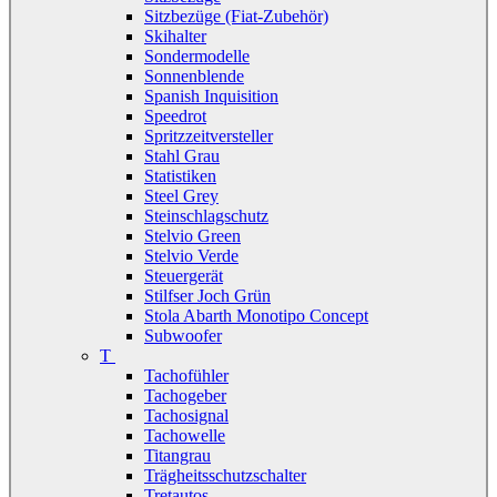
Sitzbezüge (Fiat-Zubehör)
Skihalter
Sondermodelle
Sonnenblende
Spanish Inquisition
Speedrot
Spritzzeitversteller
Stahl Grau
Statistiken
Steel Grey
Steinschlagschutz
Stelvio Green
Stelvio Verde
Steuergerät
Stilfser Joch Grün
Stola Abarth Monotipo Concept
Subwoofer
T
Tachofühler
Tachogeber
Tachosignal
Tachowelle
Titangrau
Trägheitsschutzschalter
Tretautos