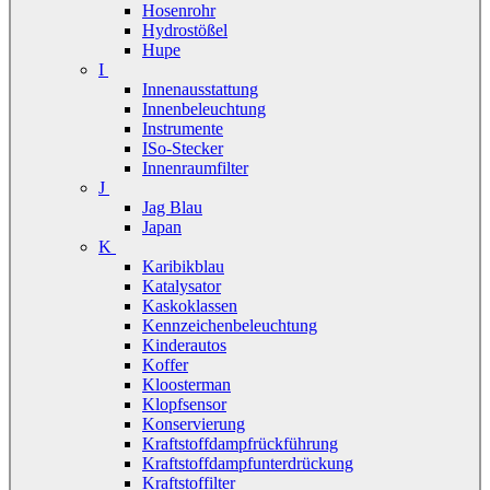
Hosenrohr
Hydrostößel
Hupe
I
Innenausstattung
Innenbeleuchtung
Instrumente
ISo-Stecker
Innenraumfilter
J
Jag Blau
Japan
K
Karibikblau
Katalysator
Kaskoklassen
Kennzeichenbeleuchtung
Kinderautos
Koffer
Kloosterman
Klopfsensor
Konservierung
Kraftstoffdampfrückführung
Kraftstoffdampfunterdrückung
Kraftstoffilter