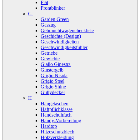
Fiat
Frontblinker
G
Garden Green
Gaszug
Gebrauchtwagencheckliste
Geschichte (Design)
Geschwindigkeiten
Geschwindigkeitsfühler
Getriebe
Gewichte
Giallo Ginestra
Ginstergelb
Grigio Nisida
Grigio Steel
Grigio Shine
Gullydeckel
H
Hängetaschen
Haftpflichklasse
Handschuhfach
Handy-Vorbereitung
Hardtop
Hitzeschutzblech
Holzverkleidung