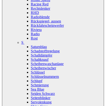
Racing Red
Rechtslenker
RHD
Radioblende
Rückspiegel, aussen
Rückfahrscheinwerfer
Riviera
Radio
Rost
S
Saturnblau
Schadstoffregelung
Schalldämpfer
Schaltknauf
Scheibenwaschanlage
Scheibenwischer
Schlüssel
Schlüsselnummern
Schlupf
Schmierung
Sea Blue
Seiden Schwarz
Seitenblinker
Servolenkung