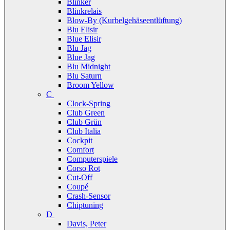
Blinker
Blinkrelais
Blow-By (Kurbelgehäseentlüftung)
Blu Elisir
Blue Elisir
Blu Jag
Blue Jag
Blu Midnight
Blu Saturn
Broom Yellow
C
Clock-Spring
Club Green
Club Grün
Club Italia
Cockpit
Comfort
Computerspiele
Corso Rot
Cut-Off
Coupé
Crash-Sensor
Chiptuning
D
Davis, Peter