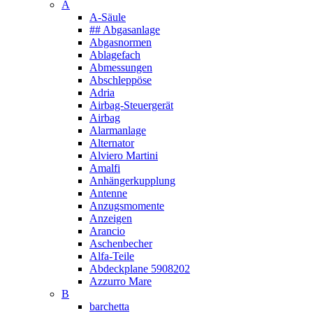
A
A-Säule
## Abgasanlage
Abgasnormen
Ablagefach
Abmessungen
Abschleppöse
Adria
Airbag-Steuergerät
Airbag
Alarmanlage
Alternator
Alviero Martini
Amalfi
Anhängerkupplung
Antenne
Anzugsmomente
Anzeigen
Arancio
Aschenbecher
Alfa-Teile
Abdeckplane 5908202
Azzurro Mare
B
barchetta