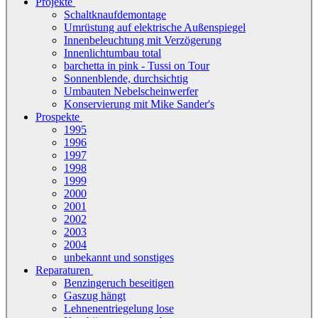
Projekte
Schaltknaufdemontage
Umrüstung auf elektrische Außenspiegel
Innenbeleuchtung mit Verzögerung
Innenlichtumbau total
barchetta in pink - Tussi on Tour
Sonnenblende, durchsichtig
Umbauten Nebelscheinwerfer
Konservierung mit Mike Sander's
Prospekte
1995
1996
1997
1998
1999
2000
2001
2002
2003
2004
unbekannt und sonstiges
Reparaturen
Benzingeruch beseitigen
Gaszug hängt
Lehnenentriegelung lose