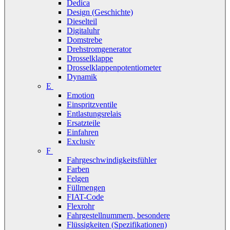
Dedica
Design (Geschichte)
Dieselteil
Digitaluhr
Domstrebe
Drehstromgenerator
Drosselklappe
Drosselklappenpotentiometer
Dynamik
E
Emotion
Einspritzventile
Entlastungsrelais
Ersatzteile
Einfahren
Exclusiv
F
Fahrgeschwindigkeitsfühler
Farben
Felgen
Füllmengen
FIAT-Code
Flexrohr
Fahrgestellnummern, besondere
Flüssigkeiten (Spezifikationen)