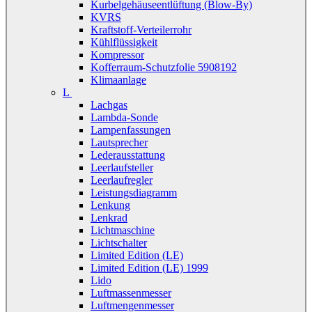
Kurbelgehäuseentlüftung (Blow-By)
KVRS
Kraftstoff-Verteilerrohr
Kühlflüssigkeit
Kompressor
Kofferraum-Schutzfolie 5908192
Klimaanlage
L
Lachgas
Lambda-Sonde
Lampenfassungen
Lautsprecher
Lederausstattung
Leerlaufsteller
Leerlaufregler
Leistungsdiagramm
Lenkung
Lenkrad
Lichtmaschine
Lichtschalter
Limited Edition (LE)
Limited Edition (LE) 1999
Lido
Luftmassenmesser
Luftmengenmesser