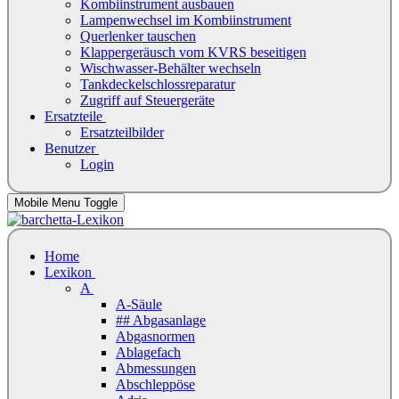
Kombiinstrument ausbauen
Lampenwechsel im Kombiinstrument
Querlenker tauschen
Klappergeräusch vom KVRS beseitigen
Wischwasser-Behälter wechseln
Tankdeckelschlossreparatur
Zugriff auf Steuergeräte
Ersatzteile
Ersatzteilbilder
Benutzer
Login
Mobile Menu Toggle
Home
Lexikon
A
A-Säule
## Abgasanlage
Abgasnormen
Ablagefach
Abmessungen
Abschleppöse