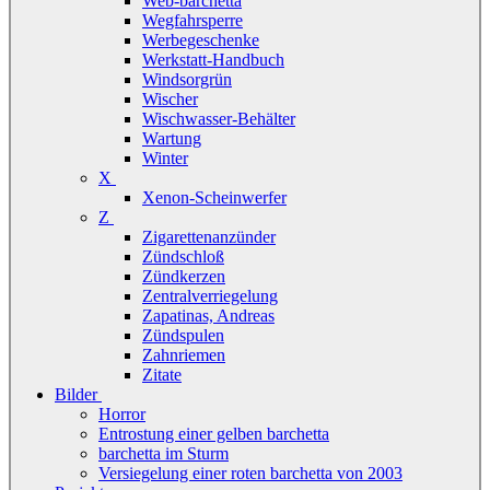
Web-barchetta
Wegfahrsperre
Werbegeschenke
Werkstatt-Handbuch
Windsorgrün
Wischer
Wischwasser-Behälter
Wartung
Winter
X
Xenon-Scheinwerfer
Z
Zigarettenanzünder
Zündschloß
Zündkerzen
Zentralverriegelung
Zapatinas, Andreas
Zündspulen
Zahnriemen
Zitate
Bilder
Horror
Entrostung einer gelben barchetta
barchetta im Sturm
Versiegelung einer roten barchetta von 2003