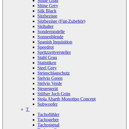
Shine Grau
Shine Grey
Silk Black
Sitzbezüge
Sitzbezüge (Fiat-Zubehör)
Skihalter
Sondermodelle
Sonnenblende
Spanish Inquisition
Speedrot
Spritzzeitversteller
Stahl Grau
Statistiken
Steel Grey
Steinschlagschutz
Stelvio Green
Stelvio Verde
Steuergerät
Stilfser Joch Grün
Stola Abarth Monotipo Concept
Subwoofer
T
Tachofühler
Tachogeber
Tachosignal