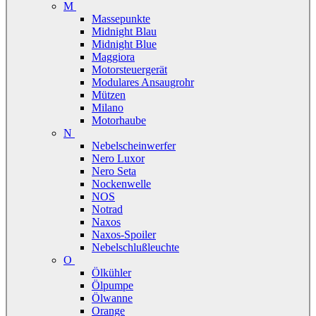
M
Massepunkte
Midnight Blau
Midnight Blue
Maggiora
Motorsteuergerät
Modulares Ansaugrohr
Mützen
Milano
Motorhaube
N
Nebelscheinwerfer
Nero Luxor
Nero Seta
Nockenwelle
NOS
Notrad
Naxos
Naxos-Spoiler
Nebelschlußleuchte
O
Ölkühler
Ölpumpe
Ölwanne
Orange