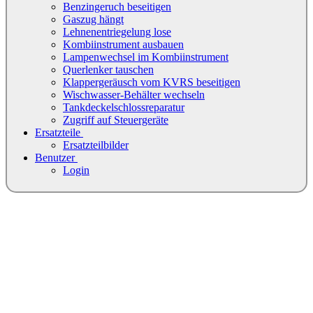
Benzingeruch beseitigen
Gaszug hängt
Lehnenentriegelung lose
Kombiinstrument ausbauen
Lampenwechsel im Kombiinstrument
Querlenker tauschen
Klappergeräusch vom KVRS beseitigen
Wischwasser-Behälter wechseln
Tankdeckelschlossreparatur
Zugriff auf Steuergeräte
Ersatzteile
Ersatzteilbilder
Benutzer
Login