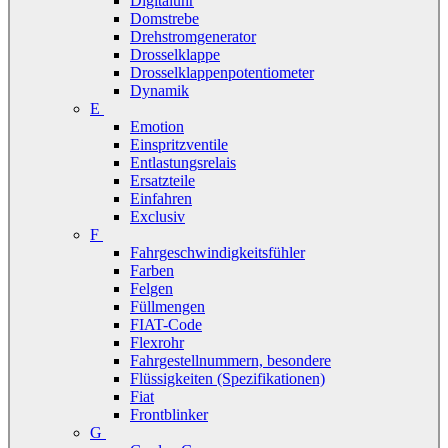
Digitaluhr
Domstrebe
Drehstromgenerator
Drosselklappe
Drosselklappenpotentiometer
Dynamik
E
Emotion
Einspritzventile
Entlastungsrelais
Ersatzteile
Einfahren
Exclusiv
F
Fahrgeschwindigkeitsfühler
Farben
Felgen
Füllmengen
FIAT-Code
Flexrohr
Fahrgestellnummern, besondere
Flüssigkeiten (Spezifikationen)
Fiat
Frontblinker
G