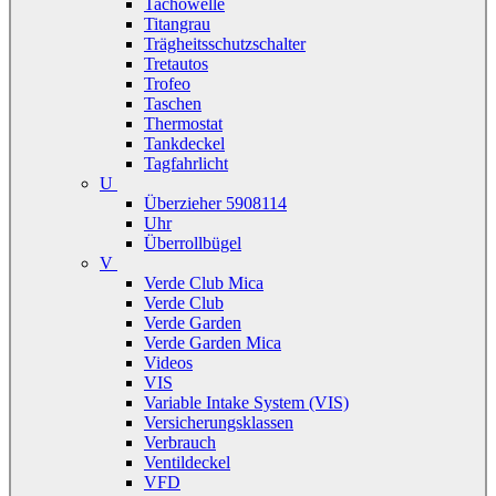
Tachowelle
Titangrau
Trägheitsschutzschalter
Tretautos
Trofeo
Taschen
Thermostat
Tankdeckel
Tagfahrlicht
U
Überzieher 5908114
Uhr
Überrollbügel
V
Verde Club Mica
Verde Club
Verde Garden
Verde Garden Mica
Videos
VIS
Variable Intake System (VIS)
Versicherungsklassen
Verbrauch
Ventildeckel
VFD