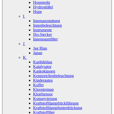
Hosenrohr
Hydrostößel
Hupe
I
Innenausstattung
Innenbeleuchtung
Instrumente
ISo-Stecker
Innenraumfilter
J
Jag Blau
Japan
K
Karibikblau
Katalysator
Kaskoklassen
Kennzeichenbeleuchtung
Kinderautos
Koffer
Kloosterman
Klopfsensor
Konservierung
Kraftstoffdampfrückführung
Kraftstoffdampfunterdrückung
Kraftstoffilter