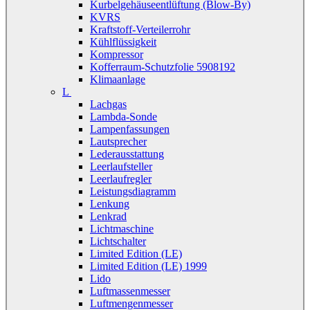
Kurbelgehäuseentlüftung (Blow-By)
KVRS
Kraftstoff-Verteilerrohr
Kühlflüssigkeit
Kompressor
Kofferraum-Schutzfolie 5908192
Klimaanlage
L
Lachgas
Lambda-Sonde
Lampenfassungen
Lautsprecher
Lederausstattung
Leerlaufsteller
Leerlaufregler
Leistungsdiagramm
Lenkung
Lenkrad
Lichtmaschine
Lichtschalter
Limited Edition (LE)
Limited Edition (LE) 1999
Lido
Luftmassenmesser
Luftmengenmesser