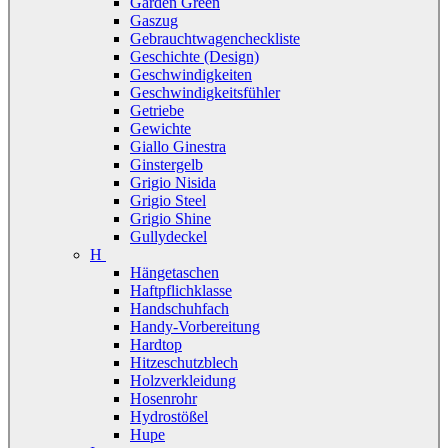
Garden Green
Gaszug
Gebrauchtwagencheckliste
Geschichte (Design)
Geschwindigkeiten
Geschwindigkeitsfühler
Getriebe
Gewichte
Giallo Ginestra
Ginstergelb
Grigio Nisida
Grigio Steel
Grigio Shine
Gullydeckel
H
Hängetaschen
Haftpflichklasse
Handschuhfach
Handy-Vorbereitung
Hardtop
Hitzeschutzblech
Holzverkleidung
Hosenrohr
Hydrostößel
Hupe