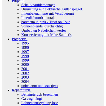
Projekte
Schaltknaufdemontage
Umrüstung auf elektrische Außenspiegel
Innenbeleuchtung mit Verzögerung
Innenlichtumbau total
barchetta in pink - Tussi on Tour
Sonnenblende, durchsichtig
Umbauten Nebelscheinwerfer
Konservierung mit Mike Sander's
Prospekte
1995
1996
1997
1998
1999
2000
2001
2002
2003
2004
unbekannt und sonstiges
Reparaturen
Benzingeruch beseitigen
Gaszug hängt
Lehnenentriegelung lose