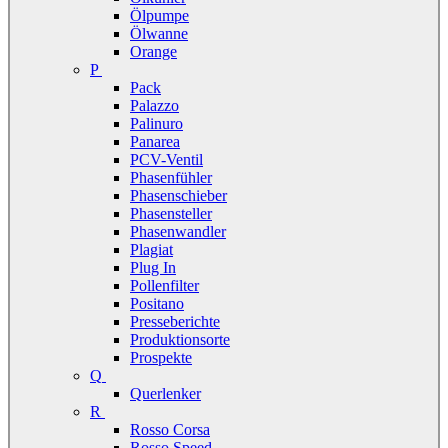
Ölpumpe
Ölwanne
Orange
P
Pack
Palazzo
Palinuro
Panarea
PCV-Ventil
Phasenfühler
Phasenschieber
Phasensteller
Phasenwandler
Plagiat
Plug In
Pollenfilter
Positano
Presseberichte
Produktionsorte
Prospekte
Q
Querlenker
R
Rosso Corsa
Rosso Speed