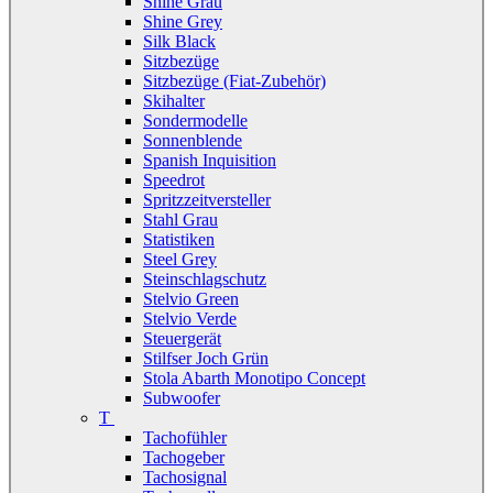
Shine Grau
Shine Grey
Silk Black
Sitzbezüge
Sitzbezüge (Fiat-Zubehör)
Skihalter
Sondermodelle
Sonnenblende
Spanish Inquisition
Speedrot
Spritzzeitversteller
Stahl Grau
Statistiken
Steel Grey
Steinschlagschutz
Stelvio Green
Stelvio Verde
Steuergerät
Stilfser Joch Grün
Stola Abarth Monotipo Concept
Subwoofer
T
Tachofühler
Tachogeber
Tachosignal