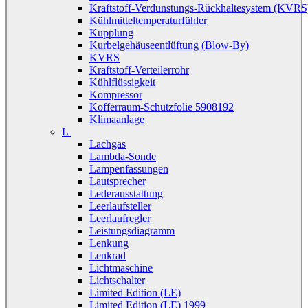
Kraftstoff-Verdunstungs-Rückhaltesystem (KVRS
Kühlmitteltemperaturfühler
Kupplung
Kurbelgehäuseentlüftung (Blow-By)
KVRS
Kraftstoff-Verteilerrohr
Kühlflüssigkeit
Kompressor
Kofferraum-Schutzfolie 5908192
Klimaanlage
L
Lachgas
Lambda-Sonde
Lampenfassungen
Lautsprecher
Lederausstattung
Leerlaufsteller
Leerlaufregler
Leistungsdiagramm
Lenkung
Lenkrad
Lichtmaschine
Lichtschalter
Limited Edition (LE)
Limited Edition (LE) 1999