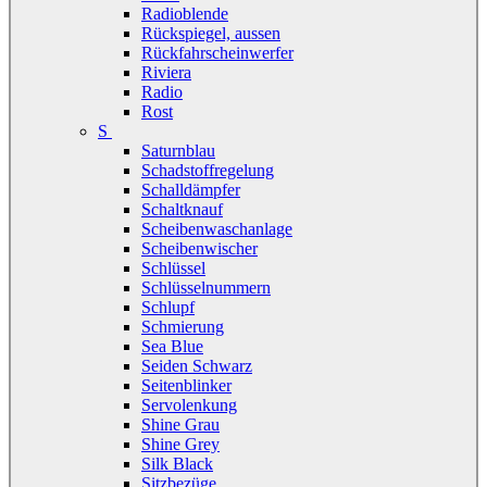
Radioblende
Rückspiegel, aussen
Rückfahrscheinwerfer
Riviera
Radio
Rost
S
Saturnblau
Schadstoffregelung
Schalldämpfer
Schaltknauf
Scheibenwaschanlage
Scheibenwischer
Schlüssel
Schlüsselnummern
Schlupf
Schmierung
Sea Blue
Seiden Schwarz
Seitenblinker
Servolenkung
Shine Grau
Shine Grey
Silk Black
Sitzbezüge