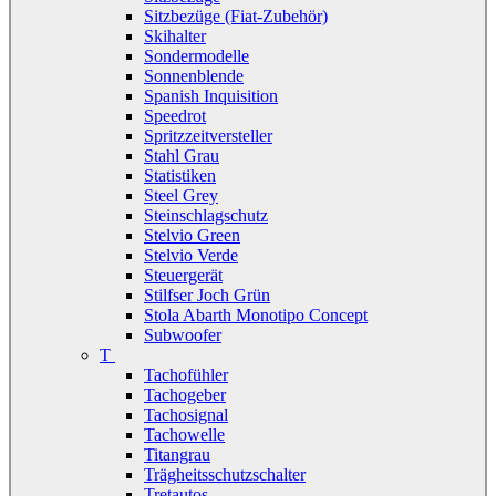
Sitzbezüge (Fiat-Zubehör)
Skihalter
Sondermodelle
Sonnenblende
Spanish Inquisition
Speedrot
Spritzzeitversteller
Stahl Grau
Statistiken
Steel Grey
Steinschlagschutz
Stelvio Green
Stelvio Verde
Steuergerät
Stilfser Joch Grün
Stola Abarth Monotipo Concept
Subwoofer
T
Tachofühler
Tachogeber
Tachosignal
Tachowelle
Titangrau
Trägheitsschutzschalter
Tretautos