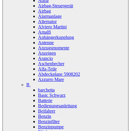
Adria
Airbag-Steuergerät
Airbag
Alarmanlage
Alternator
Alviero Martini
Amalfi
Anhängerkupplung
Antenne
Anzugsmomente
Anzeigen
Arancio
Aschenbecher
Alfa-Teile
Abdeckplane 5908202
Azzurro Mare
B
barchetta
Basic Schwarz
Batterie
Bedienungsanleitung
Beifahrer
Benzin
Benzinfilter
Benzinpumpe