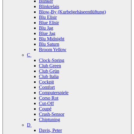
Blinker
Blinkrelais
Blow-By (Kurbelgehäseentlüftung)
Blu Elisir
Blue Elisir
Blu Jag
Blue Jag
Blu Midnight
Blu Saturn
Broom Yellow
C
Clock-Spring
Club Green
Club Grün
Club Italia
Cockpit
Comfort
Computerspiele
Corso Rot
Cut-Off
Coupé
Crash-Sensor
Chiptuning
D
Davis, Peter