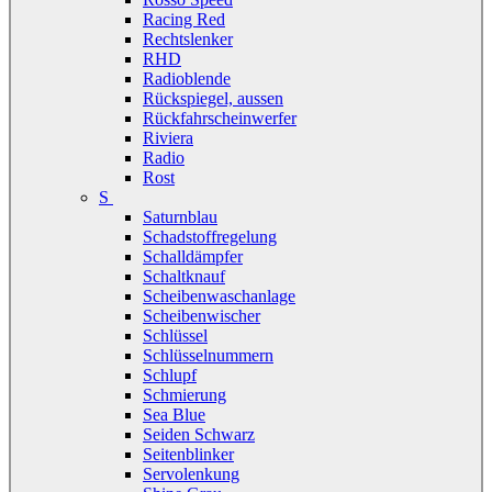
Racing Red
Rechtslenker
RHD
Radioblende
Rückspiegel, aussen
Rückfahrscheinwerfer
Riviera
Radio
Rost
S
Saturnblau
Schadstoffregelung
Schalldämpfer
Schaltknauf
Scheibenwaschanlage
Scheibenwischer
Schlüssel
Schlüsselnummern
Schlupf
Schmierung
Sea Blue
Seiden Schwarz
Seitenblinker
Servolenkung