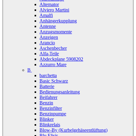
Alternator
Alviero Martini
Amalfi
Anhängerkupplung
Antenne
Anzugsmomente
Anzeigen
Arancio
Aschenbecher
Alfa-Teile
Abdeckplane 5908202
Azzurro Mare
B
barchetta
Basic Schwarz
Batterie
Bedienungsanleitung
Beifahrer
Benzin
Benzinfilter
Benzinpumpe
Blinker
Blinkrelais
Blow-By (Kurbelgehäseentlüftung)
Blu Elisir