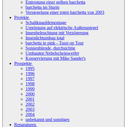
Entrostung einer gelben barchetta
barchetta im Sturm
Versiegelung einer roten barchetta von 2003
Projekte
Schaltknaufdemontage
Umrüstung auf elektrische Außenspiegel
Innenbeleuchtung mit Verzögerung
Innenlichtumbau total
barchetta in pink - Tussi on Tour
Sonnenblende, durchsichtig
Umbauten Nebelscheinwerfer
Konservierung mit Mike Sander's
Prospekte
1995
1996
1997
1998
1999
2000
2001
2002
2003
2004
unbekannt und sonstiges
Reparaturen