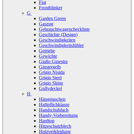
Fiat
Frontblinker
G
Garden Green
Gaszug
Gebrauchtwagencheckliste
Geschichte (Design)
Geschwindigkeiten
Geschwindigkeitsfühler
Getriebe
Gewichte
Giallo Ginestra
Ginstergelb
Grigio Nisida
Grigio Steel
Grigio Shine
Gullydeckel
H
Hängetaschen
Haftpflichklasse
Handschuhfach
Handy-Vorbereitung
Hardtop
Hitzeschutzblech
Holzverkleidung