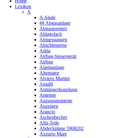
Home
Lexikon
A
A-Säule
## Abgasanlage
Abgasnormen
Ablagefach
Abmessungen
Abschleppöse
Adria
Airbag-Steuergerät
Airbag
Alarmanlage
Alternator
Alviero Martini
Amalfi
Anhängerkupplung
Antenne
Anzugsmomente
Anzeigen
Arancio
Aschenbecher
Alfa-Teile
Abdeckplane 5908202
Azzurro Mare