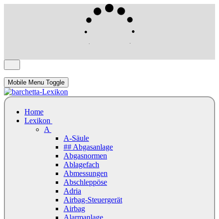
Mobile Menu Toggle
Home
Lexikon
A
A-Säule
## Abgasanlage
Abgasnormen
Ablagefach
Abmessungen
Abschleppöse
Adria
Airbag-Steuergerät
Airbag
Alarmanlage