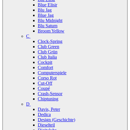
Blue Elisir
Blu Jag
Blue Jag
Blu Midnight
Blu Saturn
Broom Yellow
C
Clock-Spring
Club Green
Club Grün
Club Italia
Cockpit
Comfort
Computerspiele
Corso Rot
Cut-Off
Coupé
Crash-Sensor
Chiptuning
D
Davis, Peter
Dedica
Design (Geschichte)
Dieselteil