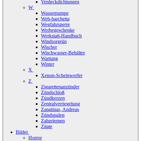
Verdeckdichtungen
W
Wasserpumpe
Web-barchetta
Wegfahrsperre
Werbegeschenke
Werkstatt-Handbuch
Windsorgrün
Wischer
Wischwasser-Behälter
Wartung
Winter
X
Xenon-Scheinwerfer
Z
Zigarettenanzünder
Zündschloß
Zündkerzen
Zentralverriegelung
Zapatinas, Andreas
Zündspulen
Zahnriemen
Zitate
Bilder
Horror