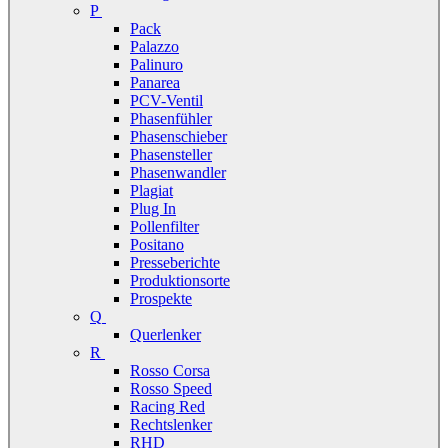
P
Pack
Palazzo
Palinuro
Panarea
PCV-Ventil
Phasenfühler
Phasenschieber
Phasensteller
Phasenwandler
Plagiat
Plug In
Pollenfilter
Positano
Presseberichte
Produktionsorte
Prospekte
Q
Querlenker
R
Rosso Corsa
Rosso Speed
Racing Red
Rechtslenker
RHD