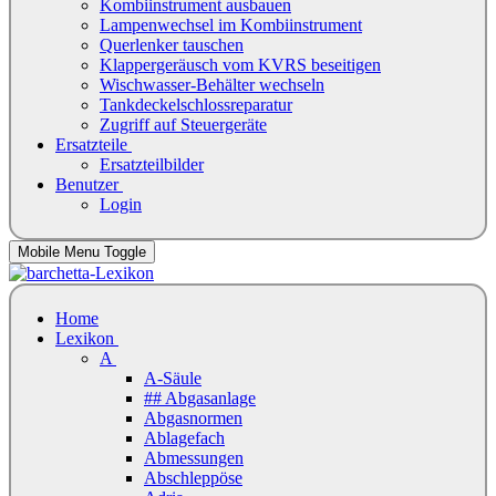
Kombiinstrument ausbauen
Lampenwechsel im Kombiinstrument
Querlenker tauschen
Klappergeräusch vom KVRS beseitigen
Wischwasser-Behälter wechseln
Tankdeckelschlossreparatur
Zugriff auf Steuergeräte
Ersatzteile
Ersatzteilbilder
Benutzer
Login
Mobile Menu Toggle
Home
Lexikon
A
A-Säule
## Abgasanlage
Abgasnormen
Ablagefach
Abmessungen
Abschleppöse