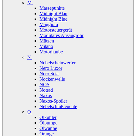
M
Massepunkte
Midnight Blau
Midnight Blue
Maggiora
Motorsteuergerät
Modulares Ansaugrohr
Mützen
Milano
Motorhaube
N
Nebelscheinwerfer
Nero Luxor
Nero Seta
Nockenwelle
NOS
Notrad
Naxos
Naxos-Spoiler
Nebelschlußleuchte
O
Ölkühler
Ölpumpe
Ölwanne
Orange