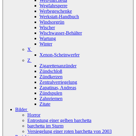
Web-barchetta
Wegfahrsperre
Werbegeschenke
Werkstatt-Handbuch
Windsorgrün
Wischer
Wischwasser-Behälter
Wartung
Winter
X
Xenon-Scheinwerfer
Z
Zigarettenanzünder
Zündschloß
Zündkerzen
Zentralverriegelung
Zapatinas, Andreas
Zündspulen
Zahnriemen
Zitate
Bilder
Horror
Entrostung einer gelben barchetta
barchetta im Sturm
Versiegelung einer roten barchetta von 2003