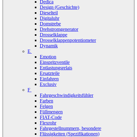
Dedica
Design (Geschichte)
Dieselteil
Digitaluhr
Domstrebe
Drehstromgenerator
Drosselklappe
Drosselklappenpotentiometer
Dynamik
E
Emotion
Einspritzventile
Entlastungsrelais
Ersatzteile
Einfahren
Exclusiv
F
Fahrgeschwindigkeitsfühler
Farben
Felgen
Füllmengen
FIAT-Code
Flexrohr
Fahrgestellnummern, besondere
Flüssigkeiten (Spezifikationen)