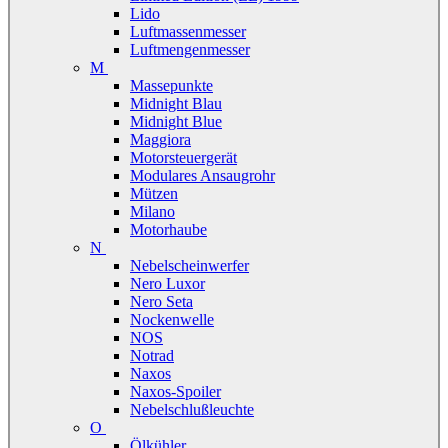
Lido
Luftmassenmesser
Luftmengenmesser
M
Massepunkte
Midnight Blau
Midnight Blue
Maggiora
Motorsteuergerät
Modulares Ansaugrohr
Mützen
Milano
Motorhaube
N
Nebelscheinwerfer
Nero Luxor
Nero Seta
Nockenwelle
NOS
Notrad
Naxos
Naxos-Spoiler
Nebelschlußleuchte
O
Ölkühler