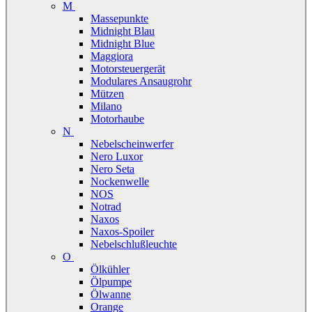
M
Massepunkte
Midnight Blau
Midnight Blue
Maggiora
Motorsteuergerät
Modulares Ansaugrohr
Mützen
Milano
Motorhaube
N
Nebelscheinwerfer
Nero Luxor
Nero Seta
Nockenwelle
NOS
Notrad
Naxos
Naxos-Spoiler
Nebelschlußleuchte
O
Ölkühler
Ölpumpe
Ölwanne
Orange