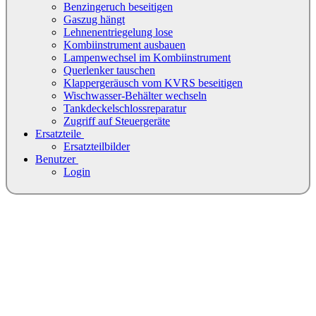
Benzingeruch beseitigen
Gaszug hängt
Lehnenentriegelung lose
Kombiinstrument ausbauen
Lampenwechsel im Kombiinstrument
Querlenker tauschen
Klappergeräusch vom KVRS beseitigen
Wischwasser-Behälter wechseln
Tankdeckelschlossreparatur
Zugriff auf Steuergeräte
Ersatzteile
Ersatzteilbilder
Benutzer
Login