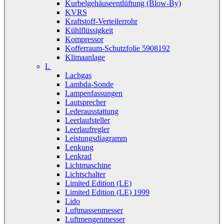
Kurbelgehäuseentlüftung (Blow-By)
KVRS
Kraftstoff-Verteilerrohr
Kühlflüssigkeit
Kompressor
Kofferraum-Schutzfolie 5908192
Klimaanlage
L
Lachgas
Lambda-Sonde
Lampenfassungen
Lautsprecher
Lederausstattung
Leerlaufsteller
Leerlaufregler
Leistungsdiagramm
Lenkung
Lenkrad
Lichtmaschine
Lichtschalter
Limited Edition (LE)
Limited Edition (LE) 1999
Lido
Luftmassenmesser
Luftmengenmesser