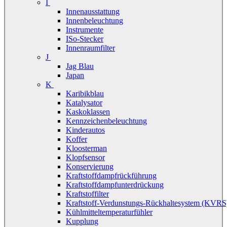
I
Innenausstattung
Innenbeleuchtung
Instrumente
ISo-Stecker
Innenraumfilter
J
Jag Blau
Japan
K
Karibikblau
Katalysator
Kaskoklassen
Kennzeichenbeleuchtung
Kinderautos
Koffer
Kloosterman
Klopfsensor
Konservierung
Kraftstoffdampfrückführung
Kraftstoffdampfunterdrückung
Kraftstoffilter
Kraftstoff-Verdunstungs-Rückhaltesystem (KVRS
Kühlmitteltemperaturfühler
Kupplung