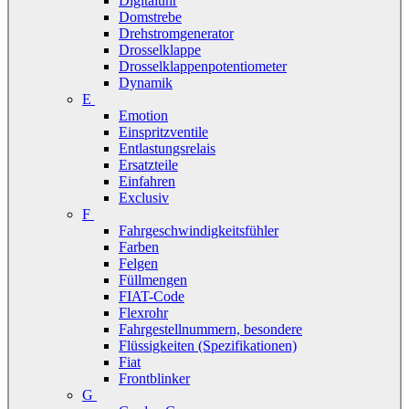
Digitaluhr
Domstrebe
Drehstromgenerator
Drosselklappe
Drosselklappenpotentiometer
Dynamik
E
Emotion
Einspritzventile
Entlastungsrelais
Ersatzteile
Einfahren
Exclusiv
F
Fahrgeschwindigkeitsfühler
Farben
Felgen
Füllmengen
FIAT-Code
Flexrohr
Fahrgestellnummern, besondere
Flüssigkeiten (Spezifikationen)
Fiat
Frontblinker
G