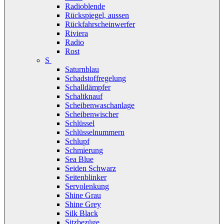
Radioblende
Rückspiegel, aussen
Rückfahrscheinwerfer
Riviera
Radio
Rost
S
Saturnblau
Schadstoffregelung
Schalldämpfer
Schaltknauf
Scheibenwaschanlage
Scheibenwischer
Schlüssel
Schlüsselnummern
Schlupf
Schmierung
Sea Blue
Seiden Schwarz
Seitenblinker
Servolenkung
Shine Grau
Shine Grey
Silk Black
Sitzbezüge