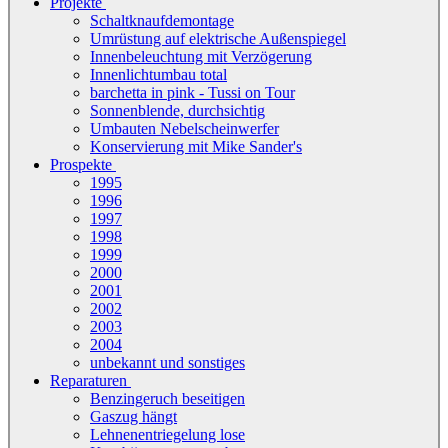
Projekte
Schaltknaufdemontage
Umrüstung auf elektrische Außenspiegel
Innenbeleuchtung mit Verzögerung
Innenlichtumbau total
barchetta in pink - Tussi on Tour
Sonnenblende, durchsichtig
Umbauten Nebelscheinwerfer
Konservierung mit Mike Sander's
Prospekte
1995
1996
1997
1998
1999
2000
2001
2002
2003
2004
unbekannt und sonstiges
Reparaturen
Benzingeruch beseitigen
Gaszug hängt
Lehnenentriegelung lose