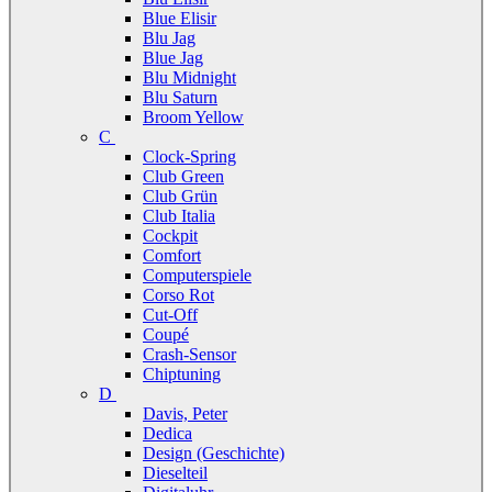
Blue Elisir
Blu Jag
Blue Jag
Blu Midnight
Blu Saturn
Broom Yellow
C
Clock-Spring
Club Green
Club Grün
Club Italia
Cockpit
Comfort
Computerspiele
Corso Rot
Cut-Off
Coupé
Crash-Sensor
Chiptuning
D
Davis, Peter
Dedica
Design (Geschichte)
Dieselteil