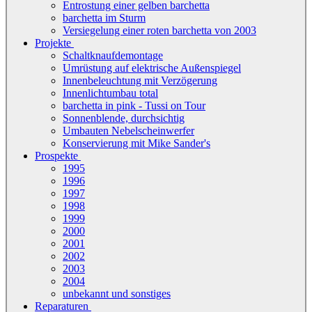
Entrostung einer gelben barchetta
barchetta im Sturm
Versiegelung einer roten barchetta von 2003
Projekte
Schaltknaufdemontage
Umrüstung auf elektrische Außenspiegel
Innenbeleuchtung mit Verzögerung
Innenlichtumbau total
barchetta in pink - Tussi on Tour
Sonnenblende, durchsichtig
Umbauten Nebelscheinwerfer
Konservierung mit Mike Sander's
Prospekte
1995
1996
1997
1998
1999
2000
2001
2002
2003
2004
unbekannt und sonstiges
Reparaturen