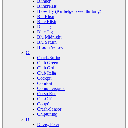
Blinker
Blinkrelais
Blow-By (Kurbelgehäseentlüftung)
Blu Elisir
Blue Elisir
Blu Jag
Blue Jag
Blu Midnight
Blu Saturn
Broom Yellow
C
Clock-Spring
Club Green
Club Grün
Club Italia
Cockpit
Comfort
Computerspiele
Corso Rot
Cut-Off
Coupé
Crash-Sensor
Chiptuning
D
Davis, Peter