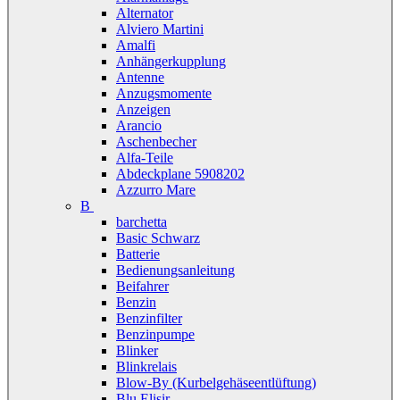
Alternator
Alviero Martini
Amalfi
Anhängerkupplung
Antenne
Anzugsmomente
Anzeigen
Arancio
Aschenbecher
Alfa-Teile
Abdeckplane 5908202
Azzurro Mare
B
barchetta
Basic Schwarz
Batterie
Bedienungsanleitung
Beifahrer
Benzin
Benzinfilter
Benzinpumpe
Blinker
Blinkrelais
Blow-By (Kurbelgehäseentlüftung)
Blu Elisir