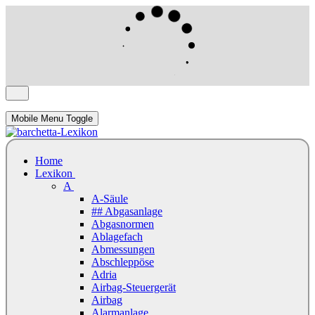
Mobile Menu Toggle
Home
Lexikon
A
A-Säule
## Abgasanlage
Abgasnormen
Ablagefach
Abmessungen
Abschleppöse
Adria
Airbag-Steuergerät
Airbag
Alarmanlage