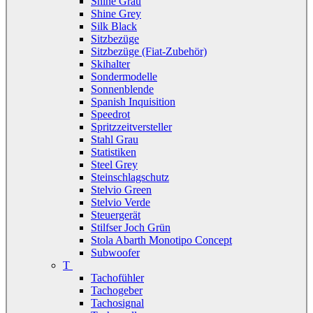
Shine Grau
Shine Grey
Silk Black
Sitzbezüge
Sitzbezüge (Fiat-Zubehör)
Skihalter
Sondermodelle
Sonnenblende
Spanish Inquisition
Speedrot
Spritzzeitversteller
Stahl Grau
Statistiken
Steel Grey
Steinschlagschutz
Stelvio Green
Stelvio Verde
Steuergerät
Stilfser Joch Grün
Stola Abarth Monotipo Concept
Subwoofer
T
Tachofühler
Tachogeber
Tachosignal