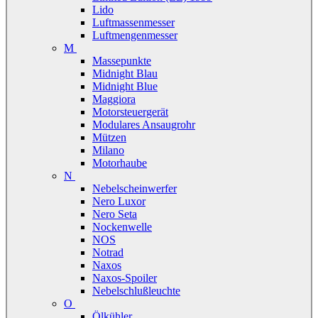
Lido
Luftmassenmesser
Luftmengenmesser
M
Massepunkte
Midnight Blau
Midnight Blue
Maggiora
Motorsteuergerät
Modulares Ansaugrohr
Mützen
Milano
Motorhaube
N
Nebelscheinwerfer
Nero Luxor
Nero Seta
Nockenwelle
NOS
Notrad
Naxos
Naxos-Spoiler
Nebelschlußleuchte
O
Ölkühler