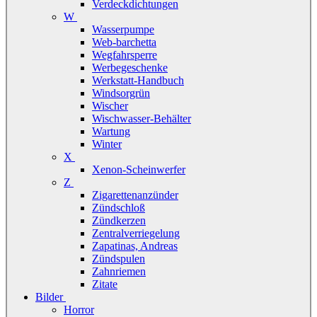
Verdeckdichtungen
W
Wasserpumpe
Web-barchetta
Wegfahrsperre
Werbegeschenke
Werkstatt-Handbuch
Windsorgrün
Wischer
Wischwasser-Behälter
Wartung
Winter
X
Xenon-Scheinwerfer
Z
Zigarettenanzünder
Zündschloß
Zündkerzen
Zentralverriegelung
Zapatinas, Andreas
Zündspulen
Zahnriemen
Zitate
Bilder
Horror