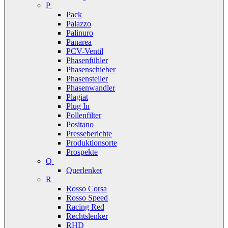
P
Pack
Palazzo
Palinuro
Panarea
PCV-Ventil
Phasenfühler
Phasenschieber
Phasensteller
Phasenwandler
Plagiat
Plug In
Pollenfilter
Positano
Presseberichte
Produktionsorte
Prospekte
Q
Querlenker
R
Rosso Corsa
Rosso Speed
Racing Red
Rechtslenker
RHD