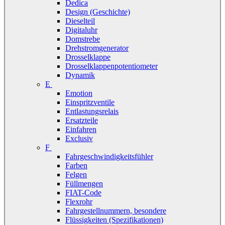
Dedica
Design (Geschichte)
Dieselteil
Digitaluhr
Domstrebe
Drehstromgenerator
Drosselklappe
Drosselklappenpotentiometer
Dynamik
E
Emotion
Einspritzventile
Entlastungsrelais
Ersatzteile
Einfahren
Exclusiv
F
Fahrgeschwindigkeitsfühler
Farben
Felgen
Füllmengen
FIAT-Code
Flexrohr
Fahrgestellnummern, besondere
Flüssigkeiten (Spezifikationen)