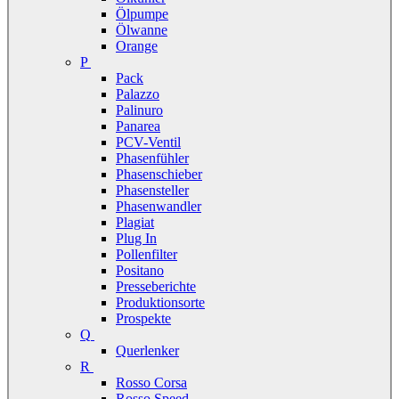
Ölpumpe
Ölwanne
Orange
P
Pack
Palazzo
Palinuro
Panarea
PCV-Ventil
Phasenfühler
Phasenschieber
Phasensteller
Phasenwandler
Plagiat
Plug In
Pollenfilter
Positano
Presseberichte
Produktionsorte
Prospekte
Q
Querlenker
R
Rosso Corsa
Rosso Speed