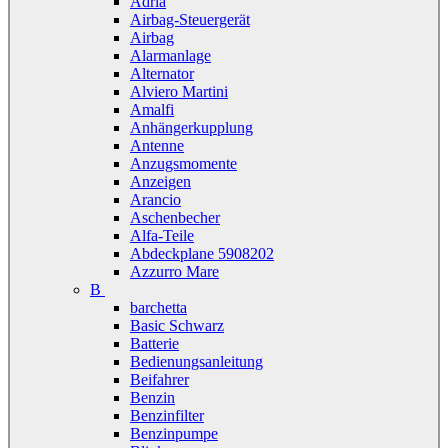
Adria
Airbag-Steuergerät
Airbag
Alarmanlage
Alternator
Alviero Martini
Amalfi
Anhängerkupplung
Antenne
Anzugsmomente
Anzeigen
Arancio
Aschenbecher
Alfa-Teile
Abdeckplane 5908202
Azzurro Mare
B
barchetta
Basic Schwarz
Batterie
Bedienungsanleitung
Beifahrer
Benzin
Benzinfilter
Benzinpumpe