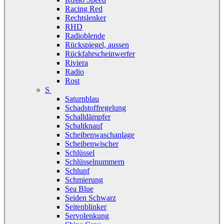
Racing Red
Rechtslenker
RHD
Radioblende
Rückspiegel, aussen
Rückfahrscheinwerfer
Riviera
Radio
Rost
S
Saturnblau
Schadstoffregelung
Schalldämpfer
Schaltknauf
Scheibenwaschanlage
Scheibenwischer
Schlüssel
Schlüsselnummern
Schlupf
Schmierung
Sea Blue
Seiden Schwarz
Seitenblinker
Servolenkung