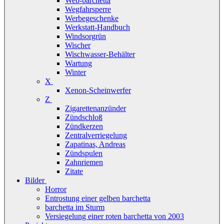
Web-barchetta
Wegfahrsperre
Werbegeschenke
Werkstatt-Handbuch
Windsorgrün
Wischer
Wischwasser-Behälter
Wartung
Winter
X
Xenon-Scheinwerfer
Z
Zigarettenanzünder
Zündschloß
Zündkerzen
Zentralverriegelung
Zapatinas, Andreas
Zündspulen
Zahnriemen
Zitate
Bilder
Horror
Entrostung einer gelben barchetta
barchetta im Sturm
Versiegelung einer roten barchetta von 2003