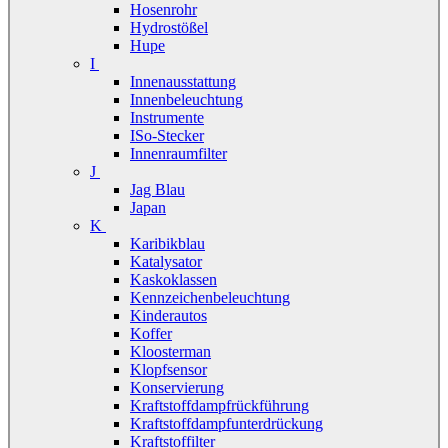
Hosenrohr
Hydrostößel
Hupe
I
Innenausstattung
Innenbeleuchtung
Instrumente
ISo-Stecker
Innenraumfilter
J
Jag Blau
Japan
K
Karibikblau
Katalysator
Kaskoklassen
Kennzeichenbeleuchtung
Kinderautos
Koffer
Kloosterman
Klopfsensor
Konservierung
Kraftstoffdampfrückführung
Kraftstoffdampfunterdrückung
Kraftstoffilter