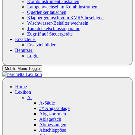
Kombiinstrument ausbauen
Lampenwechsel im Kombiinstrument
Querlenker tauschen
Klappergeräusch vom KVRS beseitigen
Wischwasser-Behälter wechseln
Tankdeckelschlossreparatur
Zugriff auf Steuergeräte
Ersatzteile
Ersatzteilbilder
Benutzer
Login
Mobile Menu Toggle
Home
Lexikon
A
A-Säule
## Abgasanlage
Abgasnormen
Ablagefach
Abmessungen
Abschleppöse