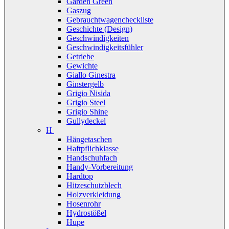
Garden Green
Gaszug
Gebrauchtwagencheckliste
Geschichte (Design)
Geschwindigkeiten
Geschwindigkeitsfühler
Getriebe
Gewichte
Giallo Ginestra
Ginstergelb
Grigio Nisida
Grigio Steel
Grigio Shine
Gullydeckel
H
Hängetaschen
Haftpflichklasse
Handschuhfach
Handy-Vorbereitung
Hardtop
Hitzeschutzblech
Holzverkleidung
Hosenrohr
Hydrostößel
Hupe