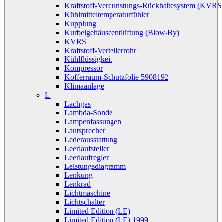
Kraftstoff-Verdunstungs-Rückhaltesystem (KVRS
Kühlmitteltemperaturfühler
Kupplung
Kurbelgehäuseentlüftung (Blow-By)
KVRS
Kraftstoff-Verteilerrohr
Kühlflüssigkeit
Kompressor
Kofferraum-Schutzfolie 5908192
Klimaanlage
L
Lachgas
Lambda-Sonde
Lampenfassungen
Lautsprecher
Lederausstattung
Leerlaufsteller
Leerlaufregler
Leistungsdiagramm
Lenkung
Lenkrad
Lichtmaschine
Lichtschalter
Limited Edition (LE)
Limited Edition (LE) 1999