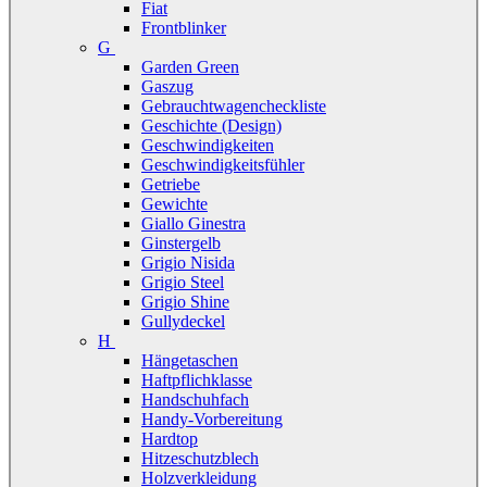
Fiat
Frontblinker
G
Garden Green
Gaszug
Gebrauchtwagencheckliste
Geschichte (Design)
Geschwindigkeiten
Geschwindigkeitsfühler
Getriebe
Gewichte
Giallo Ginestra
Ginstergelb
Grigio Nisida
Grigio Steel
Grigio Shine
Gullydeckel
H
Hängetaschen
Haftpflichklasse
Handschuhfach
Handy-Vorbereitung
Hardtop
Hitzeschutzblech
Holzverkleidung