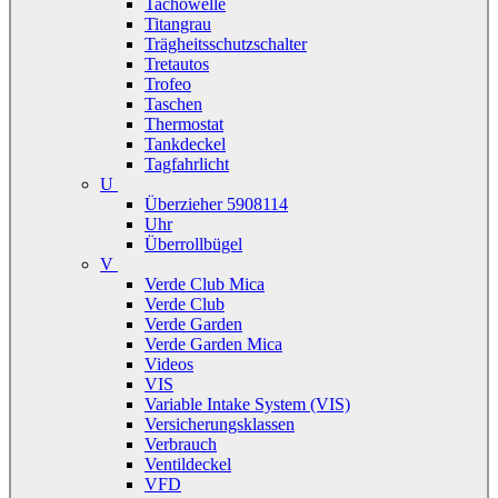
Tachowelle
Titangrau
Trägheitsschutzschalter
Tretautos
Trofeo
Taschen
Thermostat
Tankdeckel
Tagfahrlicht
U
Überzieher 5908114
Uhr
Überrollbügel
V
Verde Club Mica
Verde Club
Verde Garden
Verde Garden Mica
Videos
VIS
Variable Intake System (VIS)
Versicherungsklassen
Verbrauch
Ventildeckel
VFD