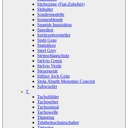
Sitzbezüge (Fiat-Zubehör)
Skihalter
Sondermodelle
Sonnenblende
Spanish Inquisition
Speedrot
Spritzzeitversteller
Stahl Grau
Statistiken
Steel Grey
Steinschlagschutz
Stelvio Green
Stelvio Verde
Steuergerät
Stilfser Joch Grün
Stola Abarth Monotipo Concept
Subwoofer
T
Tachofühler
Tachogeber
Tachosignal
Tachowelle
Titangrau
Trägheitsschutzschalter
Tretautos