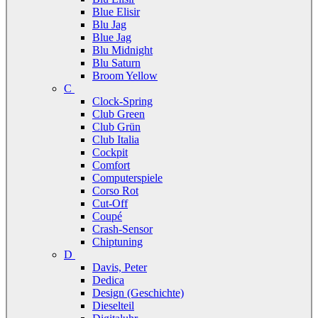
Blue Elisir
Blu Jag
Blue Jag
Blu Midnight
Blu Saturn
Broom Yellow
C
Clock-Spring
Club Green
Club Grün
Club Italia
Cockpit
Comfort
Computerspiele
Corso Rot
Cut-Off
Coupé
Crash-Sensor
Chiptuning
D
Davis, Peter
Dedica
Design (Geschichte)
Dieselteil