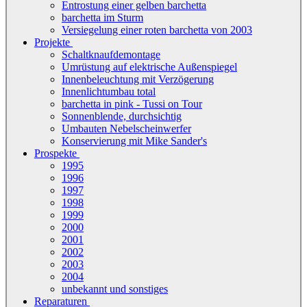
Entrostung einer gelben barchetta
barchetta im Sturm
Versiegelung einer roten barchetta von 2003
Projekte
Schaltknaufdemontage
Umrüstung auf elektrische Außenspiegel
Innenbeleuchtung mit Verzögerung
Innenlichtumbau total
barchetta in pink - Tussi on Tour
Sonnenblende, durchsichtig
Umbauten Nebelscheinwerfer
Konservierung mit Mike Sander's
Prospekte
1995
1996
1997
1998
1999
2000
2001
2002
2003
2004
unbekannt und sonstiges
Reparaturen