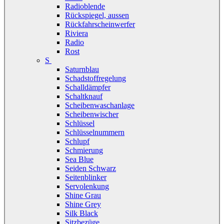
Radioblende
Rückspiegel, aussen
Rückfahrscheinwerfer
Riviera
Radio
Rost
S
Saturnblau
Schadstoffregelung
Schalldämpfer
Schaltknauf
Scheibenwaschanlage
Scheibenwischer
Schlüssel
Schlüsselnummern
Schlupf
Schmierung
Sea Blue
Seiden Schwarz
Seitenblinker
Servolenkung
Shine Grau
Shine Grey
Silk Black
Sitzbezüge