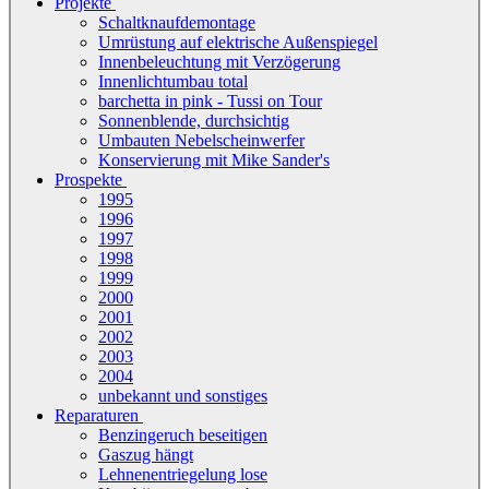
Projekte
Schaltknaufdemontage
Umrüstung auf elektrische Außenspiegel
Innenbeleuchtung mit Verzögerung
Innenlichtumbau total
barchetta in pink - Tussi on Tour
Sonnenblende, durchsichtig
Umbauten Nebelscheinwerfer
Konservierung mit Mike Sander's
Prospekte
1995
1996
1997
1998
1999
2000
2001
2002
2003
2004
unbekannt und sonstiges
Reparaturen
Benzingeruch beseitigen
Gaszug hängt
Lehnenentriegelung lose