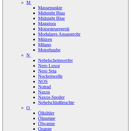
M
Massepunkte
Midnight Blau
Midnight Blue
Maggiora
Motorsteuergerät
Modulares Ansaugrohr
Mützen
Milano
Motorhaube
N
Nebelscheinwerfer
Nero Luxor
Nero Seta
Nockenwelle
NOS
Notrad
Naxos
Naxos-Spoiler
Nebelschlußleuchte
O
Ölkühler
Ölpumpe
Ölwanne
Orange