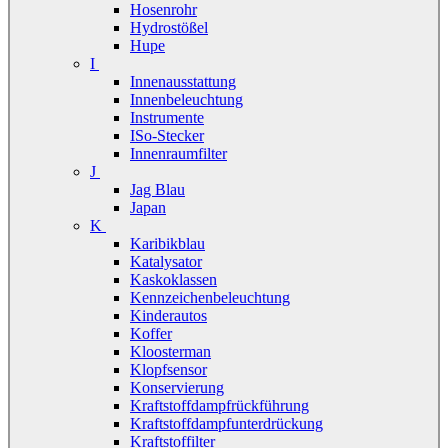
Hosenrohr
Hydrostößel
Hupe
I
Innenausstattung
Innenbeleuchtung
Instrumente
ISo-Stecker
Innenraumfilter
J
Jag Blau
Japan
K
Karibikblau
Katalysator
Kaskoklassen
Kennzeichenbeleuchtung
Kinderautos
Koffer
Kloosterman
Klopfsensor
Konservierung
Kraftstoffdampfrückführung
Kraftstoffdampfunterdrückung
Kraftstoffilter