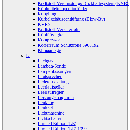
Kraftstoff-Verdunstungs-Rückhaltesystem (KVRS
Kühlmitteltemperaturfühler
Kupplung
Kurbelgehäuseentlüftung (Blow-By)
KVRS
Kraftstoff-Verteilerrohr
Kühlflüssigkeit
Kompressor
Kofferraum-Schutzfolie 5908192
Klimaanlage
L
Lachgas
Lambda-Sonde
Lampenfassungen
Lautsprecher
Lederausstattung
Leerlaufsteller
Leerlaufregler
Leistungsdiagramm
Lenkung
Lenkrad
Lichtmaschine
Lichtschalter
Limited Edition (LE)
Limited Edition (LE) 1999