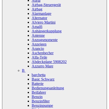
Adria
Airbag-Steuergerät
Airbag
Alarmanlage
Alternator
Alviero Martini
Amalfi
Anhängerkupplung
Antenne
Anzugsmomente
Anzeigen
Arancio
Aschenbecher
Alfa-Teile
Abdeckplane 5908202
Azzurro Mare
B
barchetta
Basic Schwarz
Batterie
Bedienungsanleitung
Beifahrer
Benzin
Benzinfilter
Benzinpumpe