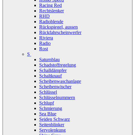
Racing Red
Rechtslenker
RHD
Radioblende
Rückspiegel, aussen
Rückfahrscheinwerfer
Riviera
Radio
Rost
S
Saturnblau
Schadstoffregelung
Schalldämpfer
Schaltknauf
Scheibenwaschanlage
Scheibenwischer
Schlüssel
Schlüsselnummern
Schlupf
Schmierung
Sea Blue
Seiden Schwarz
Seitenblinker
Servolenkung