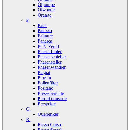
Ölpumpe
Ölwanne
Orange
P
Pack
Palazzo
Palinuro
Panarea
PCV-Ventil
Phasenfühler
Phasenschieber
Phasensteller
Phasenwandler
Plagiat
Plug In
Pollenfilter
Positano
Presseberichte
Produktionsorte
Prospekte
Q
Querlenker
R
Rosso Corsa
Rosso Speed