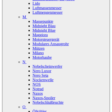
Lido
Luftmassenmesser
Luftmengenmesser
M
Massepunkte
Midnight Blau
Midnight Blue
Maggiora
Motorsteuergerät
Modulares Ansaugrohr
Mützen
Milano
Motorhaube
N
Nebelscheinwerfer
Nero Luxor
Nero Seta
Nockenwelle
NOS
Notrad
Naxos
Naxos-Spoiler
Nebelschlußleuchte
O
Ölkühler