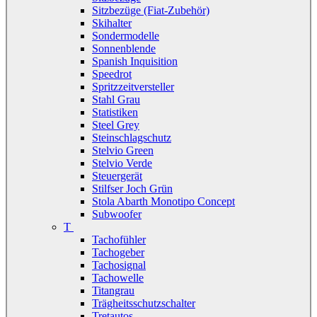
Sitzbezüge (Fiat-Zubehör)
Skihalter
Sondermodelle
Sonnenblende
Spanish Inquisition
Speedrot
Spritzzeitversteller
Stahl Grau
Statistiken
Steel Grey
Steinschlagschutz
Stelvio Green
Stelvio Verde
Steuergerät
Stilfser Joch Grün
Stola Abarth Monotipo Concept
Subwoofer
T
Tachofühler
Tachogeber
Tachosignal
Tachowelle
Titangrau
Trägheitsschutzschalter
Tretautos