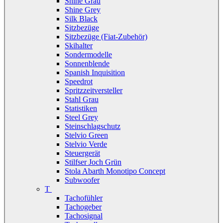
Shine Grau
Shine Grey
Silk Black
Sitzbezüge
Sitzbezüge (Fiat-Zubehör)
Skihalter
Sondermodelle
Sonnenblende
Spanish Inquisition
Speedrot
Spritzzeitversteller
Stahl Grau
Statistiken
Steel Grey
Steinschlagschutz
Stelvio Green
Stelvio Verde
Steuergerät
Stilfser Joch Grün
Stola Abarth Monotipo Concept
Subwoofer
T
Tachofühler
Tachogeber
Tachosignal