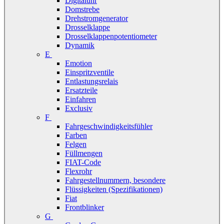
Digitaluhr
Domstrebe
Drehstromgenerator
Drosselklappe
Drosselklappenpotentiometer
Dynamik
E
Emotion
Einspritzventile
Entlastungsrelais
Ersatzteile
Einfahren
Exclusiv
F
Fahrgeschwindigkeitsfühler
Farben
Felgen
Füllmengen
FIAT-Code
Flexrohr
Fahrgestellnummern, besondere
Flüssigkeiten (Spezifikationen)
Fiat
Frontblinker
G