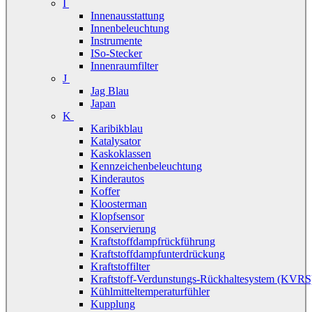
I
Innenausstattung
Innenbeleuchtung
Instrumente
ISo-Stecker
Innenraumfilter
J
Jag Blau
Japan
K
Karibikblau
Katalysator
Kaskoklassen
Kennzeichenbeleuchtung
Kinderautos
Koffer
Kloosterman
Klopfsensor
Konservierung
Kraftstoffdampfrückführung
Kraftstoffdampfunterdrückung
Kraftstoffilter
Kraftstoff-Verdunstungs-Rückhaltesystem (KVRS
Kühlmitteltemperaturfühler
Kupplung