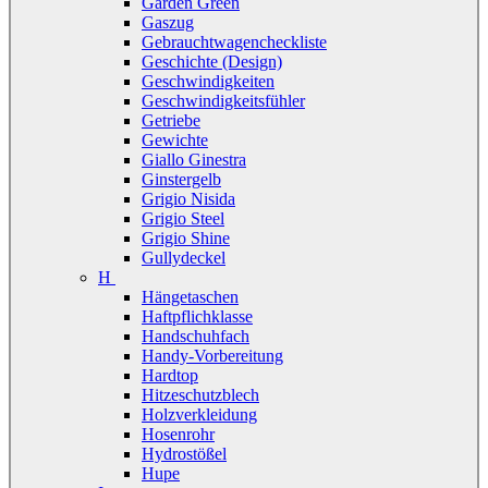
Garden Green
Gaszug
Gebrauchtwagencheckliste
Geschichte (Design)
Geschwindigkeiten
Geschwindigkeitsfühler
Getriebe
Gewichte
Giallo Ginestra
Ginstergelb
Grigio Nisida
Grigio Steel
Grigio Shine
Gullydeckel
H
Hängetaschen
Haftpflichklasse
Handschuhfach
Handy-Vorbereitung
Hardtop
Hitzeschutzblech
Holzverkleidung
Hosenrohr
Hydrostößel
Hupe