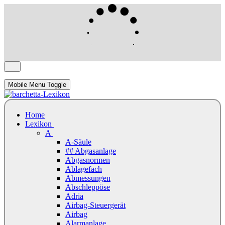
Mobile Menu Toggle
Home
Lexikon
A
A-Säule
## Abgasanlage
Abgasnormen
Ablagefach
Abmessungen
Abschleppöse
Adria
Airbag-Steuergerät
Airbag
Alarmanlage