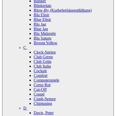
Blinker
Blinkrelais
Blow-By (Kurbelgehäseentlüftung)
Blu Elisir
Blue Elisir
Blu Jag
Blue Jag
Blu Midnight
Blu Saturn
Broom Yellow
C
Clock-Spring
Club Green
Club Grün
Club Italia
Cockpit
Comfort
Computerspiele
Corso Rot
Cut-Off
Coupé
Crash-Sensor
Chiptuning
D
Davis, Peter