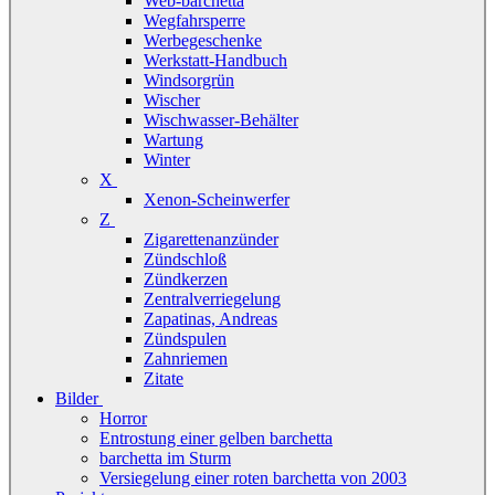
Web-barchetta
Wegfahrsperre
Werbegeschenke
Werkstatt-Handbuch
Windsorgrün
Wischer
Wischwasser-Behälter
Wartung
Winter
X
Xenon-Scheinwerfer
Z
Zigarettenanzünder
Zündschloß
Zündkerzen
Zentralverriegelung
Zapatinas, Andreas
Zündspulen
Zahnriemen
Zitate
Bilder
Horror
Entrostung einer gelben barchetta
barchetta im Sturm
Versiegelung einer roten barchetta von 2003