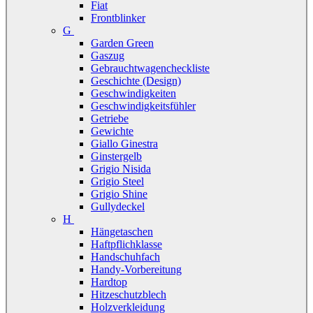
Fiat
Frontblinker
G
Garden Green
Gaszug
Gebrauchtwagencheckliste
Geschichte (Design)
Geschwindigkeiten
Geschwindigkeitsfühler
Getriebe
Gewichte
Giallo Ginestra
Ginstergelb
Grigio Nisida
Grigio Steel
Grigio Shine
Gullydeckel
H
Hängetaschen
Haftpflichklasse
Handschuhfach
Handy-Vorbereitung
Hardtop
Hitzeschutzblech
Holzverkleidung