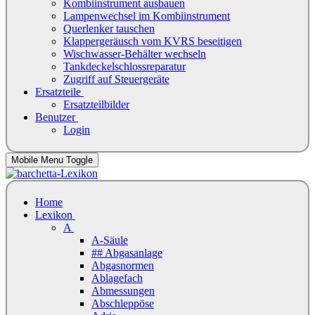
Kombiinstrument ausbauen
Lampenwechsel im Kombiinstrument
Querlenker tauschen
Klappergeräusch vom KVRS beseitigen
Wischwasser-Behälter wechseln
Tankdeckelschlossreparatur
Zugriff auf Steuergeräte
Ersatzteile
Ersatzteilbilder
Benutzer
Login
Mobile Menu Toggle
Home
Lexikon
A
A-Säule
## Abgasanlage
Abgasnormen
Ablagefach
Abmessungen
Abschleppöse