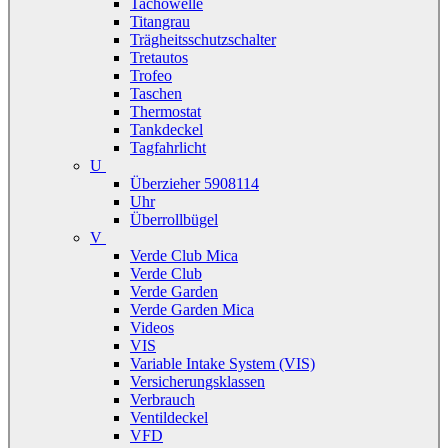
Tachowelle
Titangrau
Trägheitsschutzschalter
Tretautos
Trofeo
Taschen
Thermostat
Tankdeckel
Tagfahrlicht
U
Überzieher 5908114
Uhr
Überrollbügel
V
Verde Club Mica
Verde Club
Verde Garden
Verde Garden Mica
Videos
VIS
Variable Intake System (VIS)
Versicherungsklassen
Verbrauch
Ventildeckel
VFD