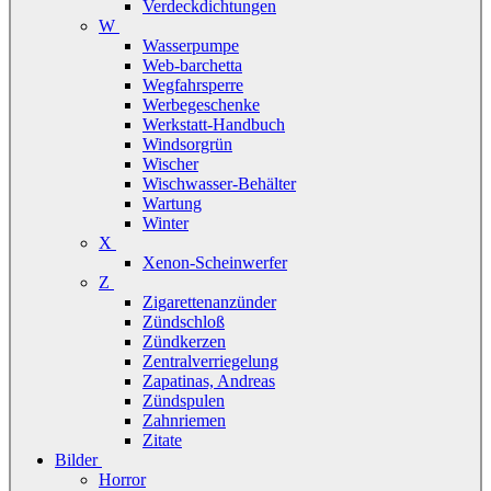
Verdeckdichtungen
W
Wasserpumpe
Web-barchetta
Wegfahrsperre
Werbegeschenke
Werkstatt-Handbuch
Windsorgrün
Wischer
Wischwasser-Behälter
Wartung
Winter
X
Xenon-Scheinwerfer
Z
Zigarettenanzünder
Zündschloß
Zündkerzen
Zentralverriegelung
Zapatinas, Andreas
Zündspulen
Zahnriemen
Zitate
Bilder
Horror