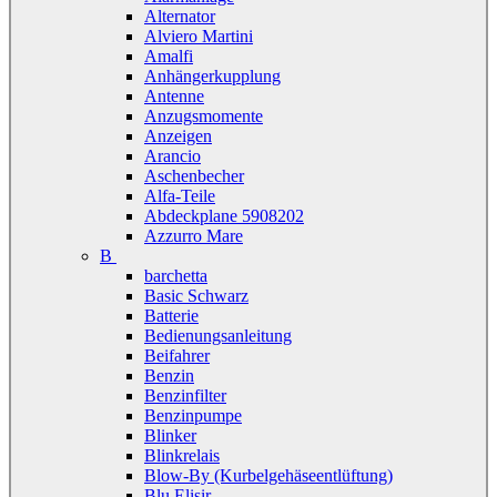
Alternator
Alviero Martini
Amalfi
Anhängerkupplung
Antenne
Anzugsmomente
Anzeigen
Arancio
Aschenbecher
Alfa-Teile
Abdeckplane 5908202
Azzurro Mare
B
barchetta
Basic Schwarz
Batterie
Bedienungsanleitung
Beifahrer
Benzin
Benzinfilter
Benzinpumpe
Blinker
Blinkrelais
Blow-By (Kurbelgehäseentlüftung)
Blu Elisir