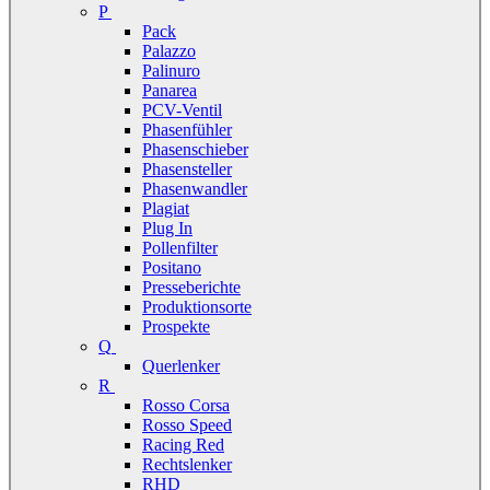
P
Pack
Palazzo
Palinuro
Panarea
PCV-Ventil
Phasenfühler
Phasenschieber
Phasensteller
Phasenwandler
Plagiat
Plug In
Pollenfilter
Positano
Presseberichte
Produktionsorte
Prospekte
Q
Querlenker
R
Rosso Corsa
Rosso Speed
Racing Red
Rechtslenker
RHD