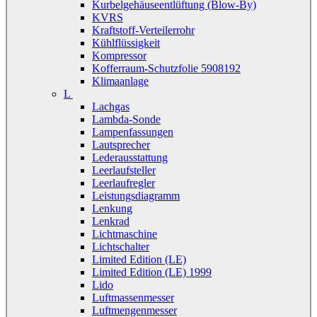
Kurbelgehäuseentlüftung (Blow-By)
KVRS
Kraftstoff-Verteilerrohr
Kühlflüssigkeit
Kompressor
Kofferraum-Schutzfolie 5908192
Klimaanlage
L
Lachgas
Lambda-Sonde
Lampenfassungen
Lautsprecher
Lederausstattung
Leerlaufsteller
Leerlaufregler
Leistungsdiagramm
Lenkung
Lenkrad
Lichtmaschine
Lichtschalter
Limited Edition (LE)
Limited Edition (LE) 1999
Lido
Luftmassenmesser
Luftmengenmesser