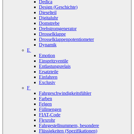
Dedica
Design (Geschichte)
Dieselteil
Digitaluhr
Domstrebe
Drehstromgenerator
Drosselklappe
Drosselklappenpotentiometer
Dynamik
E
Emotion
Einspritzventile
Entlastungsrelais
Ersatzteile
Einfahren
Exclusiv
F
Fahrgeschwindigkeitsfühler
Farben
Felgen
Füllmengen
FIAT-Code
Flexrohr
Fahrgestellnummern, besondere
Flüssigkeiten (Spezifikationen)