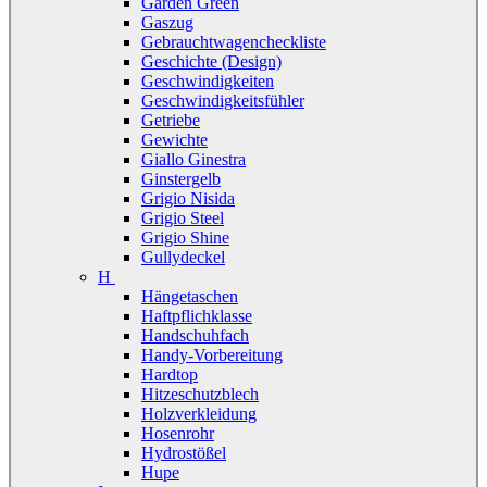
Garden Green
Gaszug
Gebrauchtwagencheckliste
Geschichte (Design)
Geschwindigkeiten
Geschwindigkeitsfühler
Getriebe
Gewichte
Giallo Ginestra
Ginstergelb
Grigio Nisida
Grigio Steel
Grigio Shine
Gullydeckel
H
Hängetaschen
Haftpflichklasse
Handschuhfach
Handy-Vorbereitung
Hardtop
Hitzeschutzblech
Holzverkleidung
Hosenrohr
Hydrostößel
Hupe