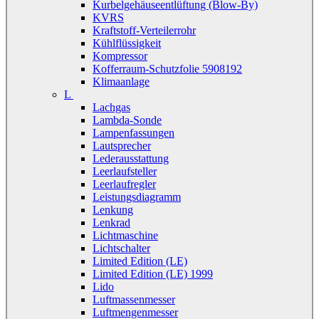
Kurbelgehäuseentlüftung (Blow-By)
KVRS
Kraftstoff-Verteilerrohr
Kühlflüssigkeit
Kompressor
Kofferraum-Schutzfolie 5908192
Klimaanlage
L
Lachgas
Lambda-Sonde
Lampenfassungen
Lautsprecher
Lederausstattung
Leerlaufsteller
Leerlaufregler
Leistungsdiagramm
Lenkung
Lenkrad
Lichtmaschine
Lichtschalter
Limited Edition (LE)
Limited Edition (LE) 1999
Lido
Luftmassenmesser
Luftmengenmesser