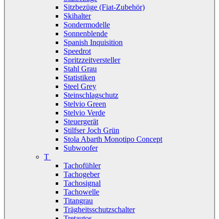
Sitzbezüge (Fiat-Zubehör)
Skihalter
Sondermodelle
Sonnenblende
Spanish Inquisition
Speedrot
Spritzzeitversteller
Stahl Grau
Statistiken
Steel Grey
Steinschlagschutz
Stelvio Green
Stelvio Verde
Steuergerät
Stilfser Joch Grün
Stola Abarth Monotipo Concept
Subwoofer
T
Tachofühler
Tachogeber
Tachosignal
Tachowelle
Titangrau
Trägheitsschutzschalter
Tretautos