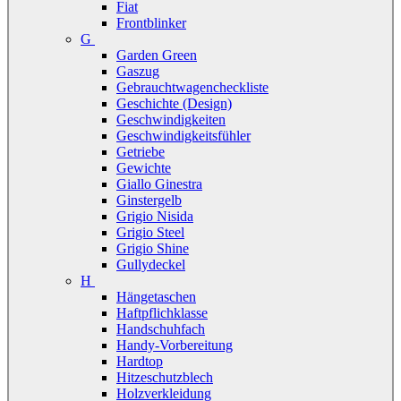
Fiat
Frontblinker
G
Garden Green
Gaszug
Gebrauchtwagencheckliste
Geschichte (Design)
Geschwindigkeiten
Geschwindigkeitsfühler
Getriebe
Gewichte
Giallo Ginestra
Ginstergelb
Grigio Nisida
Grigio Steel
Grigio Shine
Gullydeckel
H
Hängetaschen
Haftpflichklasse
Handschuhfach
Handy-Vorbereitung
Hardtop
Hitzeschutzblech
Holzverkleidung