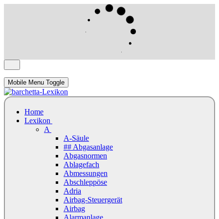
Mobile Menu Toggle
Home
Lexikon
A
A-Säule
## Abgasanlage
Abgasnormen
Ablagefach
Abmessungen
Abschleppöse
Adria
Airbag-Steuergerät
Airbag
Alarmanlage