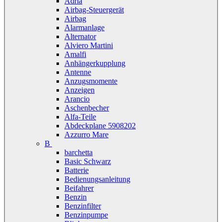
Adria
Airbag-Steuergerät
Airbag
Alarmanlage
Alternator
Alviero Martini
Amalfi
Anhängerkupplung
Antenne
Anzugsmomente
Anzeigen
Arancio
Aschenbecher
Alfa-Teile
Abdeckplane 5908202
Azzurro Mare
B
barchetta
Basic Schwarz
Batterie
Bedienungsanleitung
Beifahrer
Benzin
Benzinfilter
Benzinpumpe