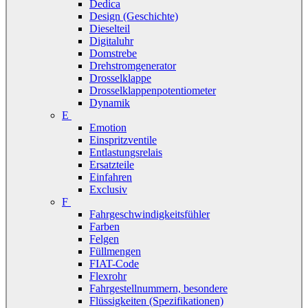
Dedica
Design (Geschichte)
Dieselteil
Digitaluhr
Domstrebe
Drehstromgenerator
Drosselklappe
Drosselklappenpotentiometer
Dynamik
E
Emotion
Einspritzventile
Entlastungsrelais
Ersatzteile
Einfahren
Exclusiv
F
Fahrgeschwindigkeitsfühler
Farben
Felgen
Füllmengen
FIAT-Code
Flexrohr
Fahrgestellnummern, besondere
Flüssigkeiten (Spezifikationen)