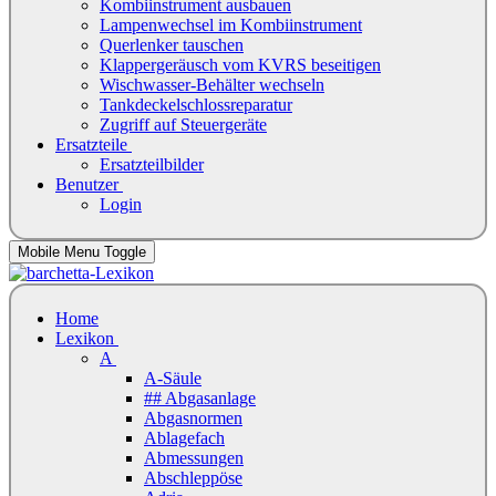
Kombiinstrument ausbauen
Lampenwechsel im Kombiinstrument
Querlenker tauschen
Klappergeräusch vom KVRS beseitigen
Wischwasser-Behälter wechseln
Tankdeckelschlossreparatur
Zugriff auf Steuergeräte
Ersatzteile
Ersatzteilbilder
Benutzer
Login
Mobile Menu Toggle
Home
Lexikon
A
A-Säule
## Abgasanlage
Abgasnormen
Ablagefach
Abmessungen
Abschleppöse