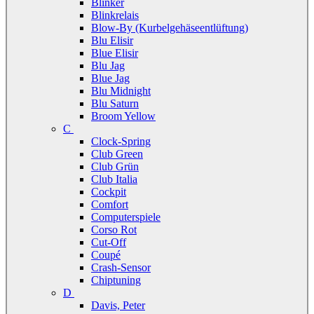
Blinker
Blinkrelais
Blow-By (Kurbelgehäseentlüftung)
Blu Elisir
Blue Elisir
Blu Jag
Blue Jag
Blu Midnight
Blu Saturn
Broom Yellow
C
Clock-Spring
Club Green
Club Grün
Club Italia
Cockpit
Comfort
Computerspiele
Corso Rot
Cut-Off
Coupé
Crash-Sensor
Chiptuning
D
Davis, Peter