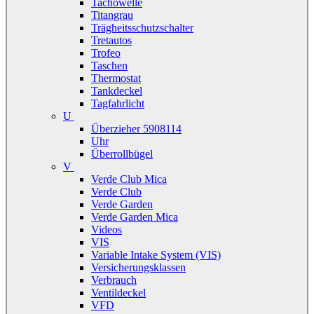
Tachowelle
Titangrau
Trägheitsschutzschalter
Tretautos
Trofeo
Taschen
Thermostat
Tankdeckel
Tagfahrlicht
U
Überzieher 5908114
Uhr
Überrollbügel
V
Verde Club Mica
Verde Club
Verde Garden
Verde Garden Mica
Videos
VIS
Variable Intake System (VIS)
Versicherungsklassen
Verbrauch
Ventildeckel
VFD