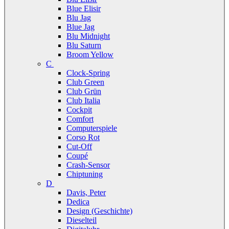
Blue Elisir
Blu Jag
Blue Jag
Blu Midnight
Blu Saturn
Broom Yellow
C
Clock-Spring
Club Green
Club Grün
Club Italia
Cockpit
Comfort
Computerspiele
Corso Rot
Cut-Off
Coupé
Crash-Sensor
Chiptuning
D
Davis, Peter
Dedica
Design (Geschichte)
Dieselteil