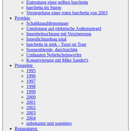
Entrostung einer gelben barchetta
barchetta im Sturm
Versiegelung einer roten barchetta von 2003
Projekte
Schaltknaufdemontage
Umrüstung auf elektrische Außenspiegel
Innenbeleuchtung mit Verzögerung
Innenlichtumbau total
barchetta in pink - Tussi on Tour
Sonnenblende, durchsichtig
Umbauten Nebelscheinwerfer
Konservierung mit Mike Sander's
Prospekte
1995
1996
1997
1998
1999
2000
2001
2002
2003
2004
unbekannt und sonstiges
Reparaturen