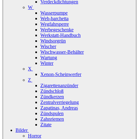
Verdeckdichtungen
W
Wasserpumpe
Web-barchetta
Wegfahrsperre
Werbegeschenke
Werkstatt-Handbuch
Windsorgrün
Wischer
Wischwasser-Behälter
Wartung
Winter
X
Xenon-Scheinwerfer
Z
Zigarettenanzünder
Zündschloß
Zündkerzen
Zentralverriegelung
Zapatinas, Andreas
Zündspulen
Zahnriemen
Zitate
Bilder
Horror