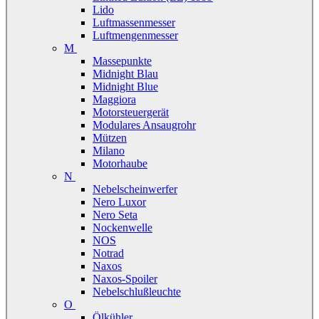
Lido
Luftmassenmesser
Luftmengenmesser
M
Massepunkte
Midnight Blau
Midnight Blue
Maggiora
Motorsteuergerät
Modulares Ansaugrohr
Mützen
Milano
Motorhaube
N
Nebelscheinwerfer
Nero Luxor
Nero Seta
Nockenwelle
NOS
Notrad
Naxos
Naxos-Spoiler
Nebelschlußleuchte
O
Ölkühler