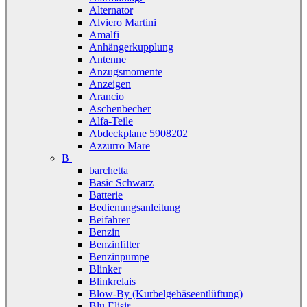
Alternator
Alviero Martini
Amalfi
Anhängerkupplung
Antenne
Anzugsmomente
Anzeigen
Arancio
Aschenbecher
Alfa-Teile
Abdeckplane 5908202
Azzurro Mare
B
barchetta
Basic Schwarz
Batterie
Bedienungsanleitung
Beifahrer
Benzin
Benzinfilter
Benzinpumpe
Blinker
Blinkrelais
Blow-By (Kurbelgehäseentlüftung)
Blu Elisir