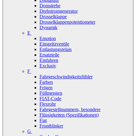
Digitaluhr
Domstrebe
Drehstromgenerator
Drosselklappe
Drosselklappenpotentiometer
Dynamik
E
Emotion
Einspritzventile
Entlastungsrelais
Ersatzteile
Einfahren
Exclusiv
F
Fahrgeschwindigkeitsfühler
Farben
Felgen
Füllmengen
FIAT-Code
Flexrohr
Fahrgestellnummern, besondere
Flüssigkeiten (Spezifikationen)
Fiat
Frontblinker
G