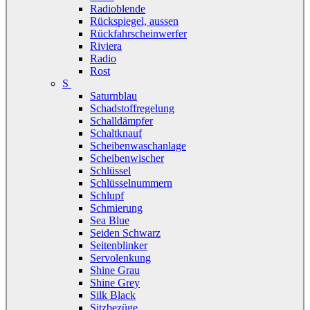
Radioblende
Rückspiegel, aussen
Rückfahrscheinwerfer
Riviera
Radio
Rost
S
Saturnblau
Schadstoffregelung
Schalldämpfer
Schaltknauf
Scheibenwaschanlage
Scheibenwischer
Schlüssel
Schlüsselnummern
Schlupf
Schmierung
Sea Blue
Seiden Schwarz
Seitenblinker
Servolenkung
Shine Grau
Shine Grey
Silk Black
Sitzbezüge