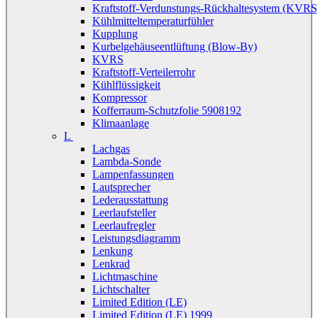
Kraftstoff-Verdunstungs-Rückhaltesystem (KVRS
Kühlmitteltemperaturfühler
Kupplung
Kurbelgehäuseentlüftung (Blow-By)
KVRS
Kraftstoff-Verteilerrohr
Kühlflüssigkeit
Kompressor
Kofferraum-Schutzfolie 5908192
Klimaanlage
L
Lachgas
Lambda-Sonde
Lampenfassungen
Lautsprecher
Lederausstattung
Leerlaufsteller
Leerlaufregler
Leistungsdiagramm
Lenkung
Lenkrad
Lichtmaschine
Lichtschalter
Limited Edition (LE)
Limited Edition (LE) 1999