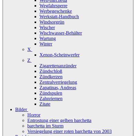
Web-barchetta
Wegfahrsperre
Werbegeschenke
Werkstatt-Handbuch
Windsorgrün
Wischer
Wischwasser-Behälter
Wartung
Winter
X
Xenon-Scheinwerfer
Z
Zigarettenanzünder
Zündschloß
Zündkerzen
Zentralverriegelung
Zapatinas, Andreas
Zündspulen
Zahnriemen
Zitate
Bilder
Horror
Entrostung einer gelben barchetta
barchetta im Sturm
Versiegelung einer roten barchetta von 2003