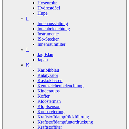
Hosenrohr
Hydrostößel
Hupe
I
Innenausstattung
Innenbeleuchtung
Instrumente
ISo-Stecker
Innenraumfilter
J
Jag Blau
Japan
K
Karibikblau
Katalysator
Kaskoklassen
Kennzeichenbeleuchtung
Kinderautos
Koffer
Kloosterman
Klopfsensor
Konservierung
Kraftstoffdampfrückführung
Kraftstoffdampfunterdrückung
Kraftstoffilter