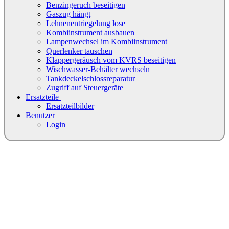
Benzingeruch beseitigen
Gaszug hängt
Lehnenentriegelung lose
Kombiinstrument ausbauen
Lampenwechsel im Kombiinstrument
Querlenker tauschen
Klappergeräusch vom KVRS beseitigen
Wischwasser-Behälter wechseln
Tankdeckelschlossreparatur
Zugriff auf Steuergeräte
Ersatzteile
Ersatzteilbilder
Benutzer
Login