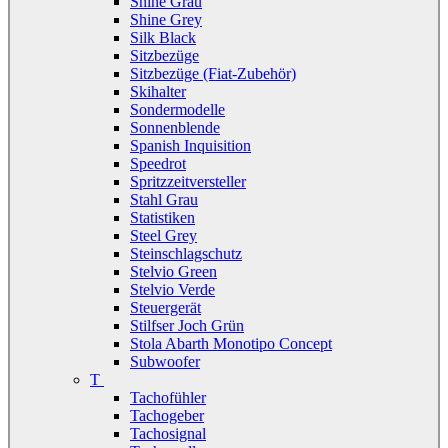
Shine Grau
Shine Grey
Silk Black
Sitzbezüge
Sitzbezüge (Fiat-Zubehör)
Skihalter
Sondermodelle
Sonnenblende
Spanish Inquisition
Speedrot
Spritzzeitversteller
Stahl Grau
Statistiken
Steel Grey
Steinschlagschutz
Stelvio Green
Stelvio Verde
Steuergerät
Stilfser Joch Grün
Stola Abarth Monotipo Concept
Subwoofer
T
Tachofühler
Tachogeber
Tachosignal