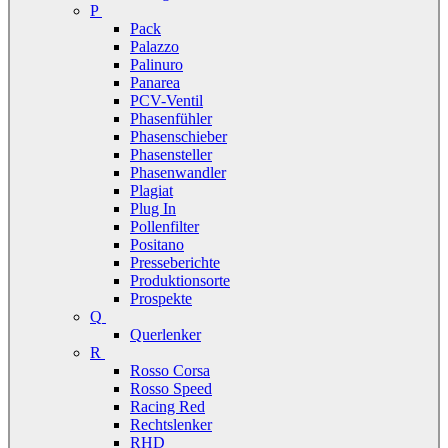
P
Pack
Palazzo
Palinuro
Panarea
PCV-Ventil
Phasenfühler
Phasenschieber
Phasensteller
Phasenwandler
Plagiat
Plug In
Pollenfilter
Positano
Presseberichte
Produktionsorte
Prospekte
Q
Querlenker
R
Rosso Corsa
Rosso Speed
Racing Red
Rechtslenker
RHD