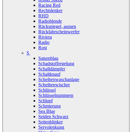
Racing Red
Rechtslenker
RHD
Radioblende
Rückspiegel, aussen
Rückfahrscheinwerfer
Riviera
Radio
Rost
S
Saturnblau
Schadstoffregelung
Schalldämpfer
Schaltknauf
Scheibenwaschanlage
Scheibenwischer
Schlüssel
Schlüsselnummern
Schlupf
Schmierung
Sea Blue
Seiden Schwarz
Seitenblinker
Servolenkung