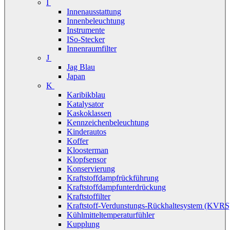
I
Innenausstattung
Innenbeleuchtung
Instrumente
ISo-Stecker
Innenraumfilter
J
Jag Blau
Japan
K
Karibikblau
Katalysator
Kaskoklassen
Kennzeichenbeleuchtung
Kinderautos
Koffer
Kloosterman
Klopfsensor
Konservierung
Kraftstoffdampfrückführung
Kraftstoffdampfunterdrückung
Kraftstoffilter
Kraftstoff-Verdunstungs-Rückhaltesystem (KVRS
Kühlmitteltemperaturfühler
Kupplung