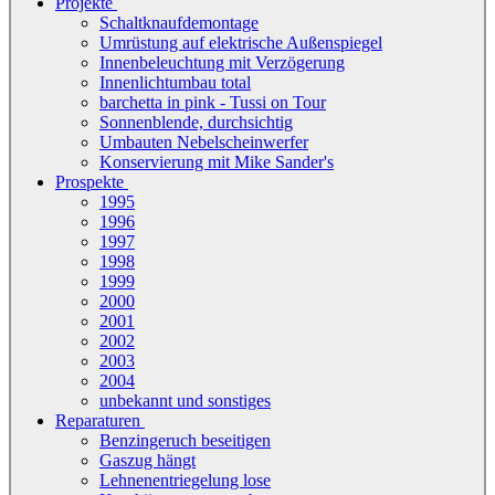
Projekte
Schaltknaufdemontage
Umrüstung auf elektrische Außenspiegel
Innenbeleuchtung mit Verzögerung
Innenlichtumbau total
barchetta in pink - Tussi on Tour
Sonnenblende, durchsichtig
Umbauten Nebelscheinwerfer
Konservierung mit Mike Sander's
Prospekte
1995
1996
1997
1998
1999
2000
2001
2002
2003
2004
unbekannt und sonstiges
Reparaturen
Benzingeruch beseitigen
Gaszug hängt
Lehnenentriegelung lose