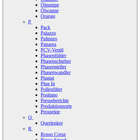
Ölpumpe
Ölwanne
Orange
P
Pack
Palazzo
Palinuro
Panarea
PCV-Ventil
Phasenfühler
Phasenschieber
Phasensteller
Phasenwandler
Plagiat
Plug In
Pollenfilter
Positano
Presseberichte
Produktionsorte
Prospekte
Q
Querlenker
R
Rosso Corsa
Rosso Speed