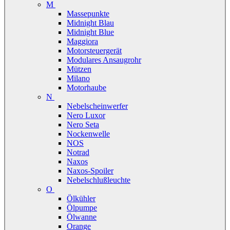
M
Massepunkte
Midnight Blau
Midnight Blue
Maggiora
Motorsteuergerät
Modulares Ansaugrohr
Mützen
Milano
Motorhaube
N
Nebelscheinwerfer
Nero Luxor
Nero Seta
Nockenwelle
NOS
Notrad
Naxos
Naxos-Spoiler
Nebelschlußleuchte
O
Ölkühler
Ölpumpe
Ölwanne
Orange