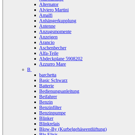
Alternator
Alviero Martini
Amalfi
Anhängerkupplung
Antenne
Anzugsmomente
Anzeigen
Arancio
Aschenbecher
Alfa-Teile
Abdeckplane 5908202
Azzurro Mare
B
barchetta
Basic Schwarz
Batterie
Bedienungsanleitung
Beifahrer
Benzin
Benzinfilter
Benzinpumpe
Blinker
Blinkrelais
Blow-By (Kurbelgehäseentlüftung)
Blu Elisir