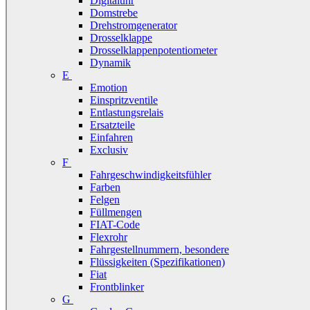
Digitaluhr
Domstrebe
Drehstromgenerator
Drosselklappe
Drosselklappenpotentiometer
Dynamik
E
Emotion
Einspritzventile
Entlastungsrelais
Ersatzteile
Einfahren
Exclusiv
F
Fahrgeschwindigkeitsfühler
Farben
Felgen
Füllmengen
FIAT-Code
Flexrohr
Fahrgestellnummern, besondere
Flüssigkeiten (Spezifikationen)
Fiat
Frontblinker
G