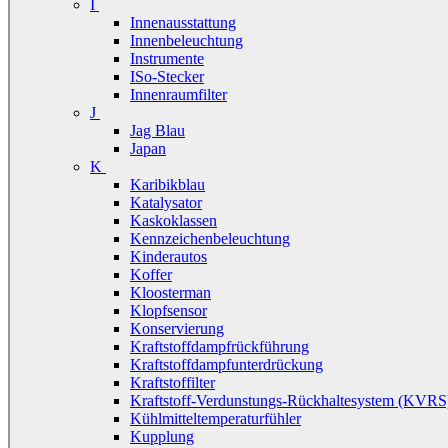
I
Innenausstattung
Innenbeleuchtung
Instrumente
ISo-Stecker
Innenraumfilter
J
Jag Blau
Japan
K
Karibikblau
Katalysator
Kaskoklassen
Kennzeichenbeleuchtung
Kinderautos
Koffer
Kloosterman
Klopfsensor
Konservierung
Kraftstoffdampfrückführung
Kraftstoffdampfunterdrückung
Kraftstoffilter
Kraftstoff-Verdunstungs-Rückhaltesystem (KVRS
Kühlmitteltemperaturfühler
Kupplung