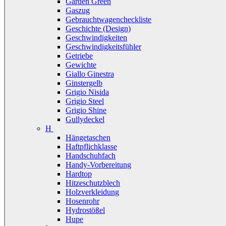
Garden Green
Gaszug
Gebrauchtwagencheckliste
Geschichte (Design)
Geschwindigkeiten
Geschwindigkeitsfühler
Getriebe
Gewichte
Giallo Ginestra
Ginstergelb
Grigio Nisida
Grigio Steel
Grigio Shine
Gullydeckel
H
Hängetaschen
Haftpflichklasse
Handschuhfach
Handy-Vorbereitung
Hardtop
Hitzeschutzblech
Holzverkleidung
Hosenrohr
Hydrostößel
Hupe