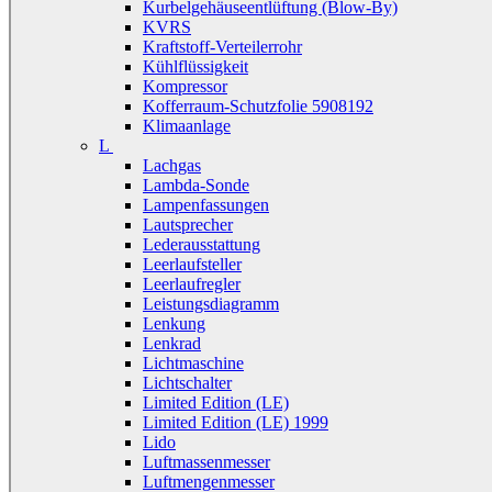
Kurbelgehäuseentlüftung (Blow-By)
KVRS
Kraftstoff-Verteilerrohr
Kühlflüssigkeit
Kompressor
Kofferraum-Schutzfolie 5908192
Klimaanlage
L
Lachgas
Lambda-Sonde
Lampenfassungen
Lautsprecher
Lederausstattung
Leerlaufsteller
Leerlaufregler
Leistungsdiagramm
Lenkung
Lenkrad
Lichtmaschine
Lichtschalter
Limited Edition (LE)
Limited Edition (LE) 1999
Lido
Luftmassenmesser
Luftmengenmesser