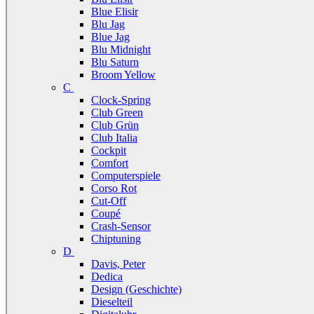
Blue Elisir
Blu Jag
Blue Jag
Blu Midnight
Blu Saturn
Broom Yellow
C
Clock-Spring
Club Green
Club Grün
Club Italia
Cockpit
Comfort
Computerspiele
Corso Rot
Cut-Off
Coupé
Crash-Sensor
Chiptuning
D
Davis, Peter
Dedica
Design (Geschichte)
Dieselteil