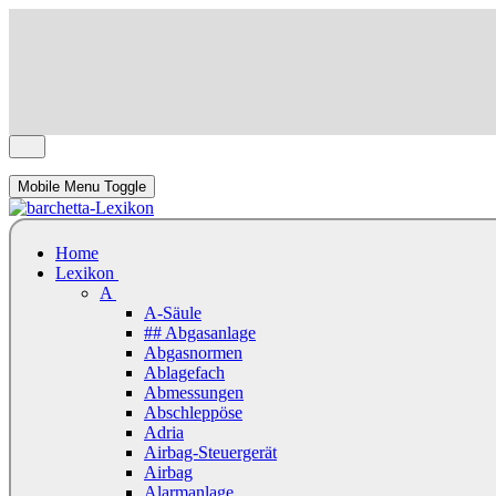
Mobile Menu Toggle
Home
Lexikon
A
A-Säule
## Abgasanlage
Abgasnormen
Ablagefach
Abmessungen
Abschleppöse
Adria
Airbag-Steuergerät
Airbag
Alarmanlage