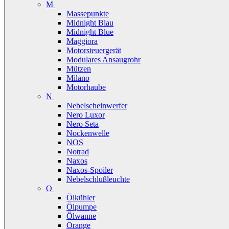
M
Massepunkte
Midnight Blau
Midnight Blue
Maggiora
Motorsteuergerät
Modulares Ansaugrohr
Mützen
Milano
Motorhaube
N
Nebelscheinwerfer
Nero Luxor
Nero Seta
Nockenwelle
NOS
Notrad
Naxos
Naxos-Spoiler
Nebelschlußleuchte
O
Ölkühler
Ölpumpe
Ölwanne
Orange