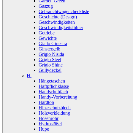
Garden Green
Gaszug
Gebrauchtwagencheckliste
Geschichte (Design)
Geschwindigkeiten
Geschwindigkeitsfühler
Getriebe
Gewichte
Giallo Ginestra
Ginstergelb
Grigio Nisida
Grigio Steel
Grigio Shine
Gullydeckel
H
Hängetaschen
Haftpflichklasse
Handschuhfach
Handy-Vorbereitung
Hardtop
Hitzeschutzblech
Holzverkleidung
Hosenrohr
Hydrostößel
Hupe