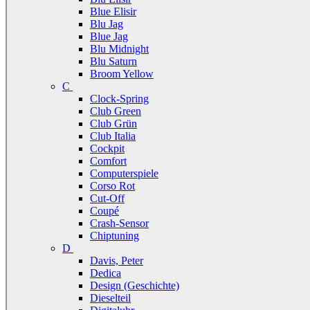
Blue Elisir
Blu Jag
Blue Jag
Blu Midnight
Blu Saturn
Broom Yellow
C
Clock-Spring
Club Green
Club Grün
Club Italia
Cockpit
Comfort
Computerspiele
Corso Rot
Cut-Off
Coupé
Crash-Sensor
Chiptuning
D
Davis, Peter
Dedica
Design (Geschichte)
Dieselteil