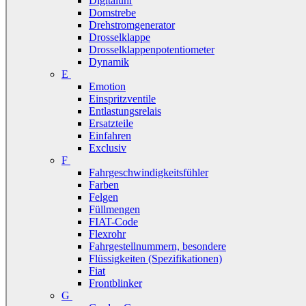
Digitaluhr
Domstrebe
Drehstromgenerator
Drosselklappe
Drosselklappenpotentiometer
Dynamik
E
Emotion
Einspritzventile
Entlastungsrelais
Ersatzteile
Einfahren
Exclusiv
F
Fahrgeschwindigkeitsfühler
Farben
Felgen
Füllmengen
FIAT-Code
Flexrohr
Fahrgestellnummern, besondere
Flüssigkeiten (Spezifikationen)
Fiat
Frontblinker
G