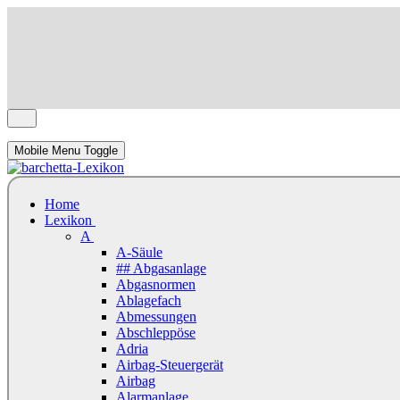
Mobile Menu Toggle
Home
Lexikon
A
A-Säule
## Abgasanlage
Abgasnormen
Ablagefach
Abmessungen
Abschleppöse
Adria
Airbag-Steuergerät
Airbag
Alarmanlage