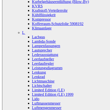
Kurbelgehäuseentlüftung (Blow-By)
KVRS
Kraftstoff-Verteilerrohr
Kühlflüssigkeit
Kompressor
Kofferraum-Schutzfolie 5908192
Klimaanlage
L
Lachgas
Lambda-Sonde
Lampenfassungen
Lautsprecher
Lederausstattung
Leerlaufsteller
Leerlaufregler
Leistungsdiagramm
Lenkung
Lenkrad
Lichtmaschine
Lichtschalter
Limited Edition (LE)
Limited Edition (LE) 1999
Lido
Luftmassenmesser
Luftmengenmesser