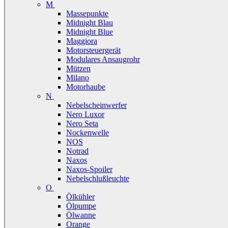
M
Massepunkte
Midnight Blau
Midnight Blue
Maggiora
Motorsteuergerät
Modulares Ansaugrohr
Mützen
Milano
Motorhaube
N
Nebelscheinwerfer
Nero Luxor
Nero Seta
Nockenwelle
NOS
Notrad
Naxos
Naxos-Spoiler
Nebelschlußleuchte
O
Ölkühler
Ölpumpe
Ölwanne
Orange