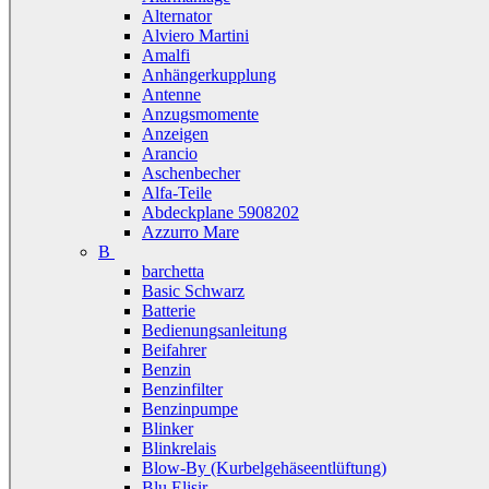
Alternator
Alviero Martini
Amalfi
Anhängerkupplung
Antenne
Anzugsmomente
Anzeigen
Arancio
Aschenbecher
Alfa-Teile
Abdeckplane 5908202
Azzurro Mare
B
barchetta
Basic Schwarz
Batterie
Bedienungsanleitung
Beifahrer
Benzin
Benzinfilter
Benzinpumpe
Blinker
Blinkrelais
Blow-By (Kurbelgehäseentlüftung)
Blu Elisir