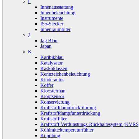
I
Innenausstattung
Innenbeleuchtung
Instrumente
ISo-Stecker
Innenraumfilter
J
Jag Blau
Japan
K
Karibikblau
Katalysator
Kaskoklassen
Kennzeichenbeleuchtung
Kinderautos
Koffer
Kloosterman
Klopfsensor
Konservierung
Kraftstoffdampfrückführung
Kraftstoffdampfunterdrückung
Kraftstoffilter
Kraftstoff-Verdunstungs-Rückhaltesystem (KVRS
Kühlmitteltemperaturfühler
Kupplung